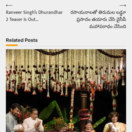
⟵
⟶
Post
Ranveer Singh’s Dhurandhar
రసాయనాలతో తిరుమల లడ్డూ
navigation
2 Teaser Is Out…
ప్రసాదం తయారు చేసి వైసీపీ
మహాపరాధం చేసింది
Related Posts