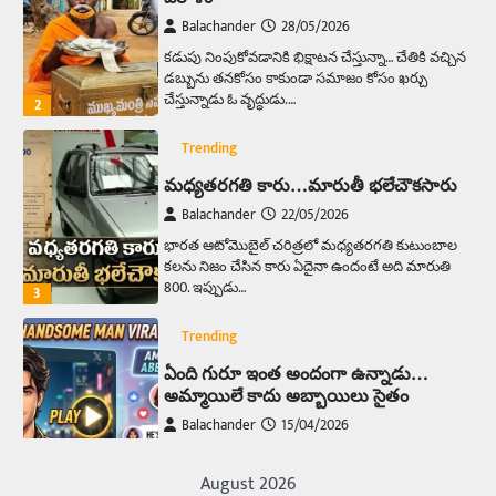
Balachander
28/05/2026
కడుపు నింపుకోవడానికి భిక్షాటన చేస్తున్నా… చేతికి వచ్చిన
డబ్బును తనకోసం కాకుండా సమాజం కోసం ఖర్చు
చేస్తున్నాడు ఓ వృద్ధుడు.…
2
Trending
మధ్యతరగతి కారు…మారుతీ భలేచౌకసారు
Balachander
22/05/2026
భారత ఆటోమొబైల్ చరిత్రలో మధ్యతరగతి కుటుంబాల
కలను నిజం చేసిన కారు ఏదైనా ఉందంటే అది మారుతి
800. ఇప్పుడు…
3
Trending
ఏంది గురూ ఇంత అందంగా ఉన్నాడు…
అమ్మాయిలే కాదు అబ్బాయిలు సైతం
Balachander
15/04/2026
అందమైన అమ్మాయిని పుత్తడి బొమ్మఅని లేదా బాపూ
బోమ్మ అని పిలుస్తాం. స్పెయిన్‌ అమ్మాయిలు చాలా
August 2026