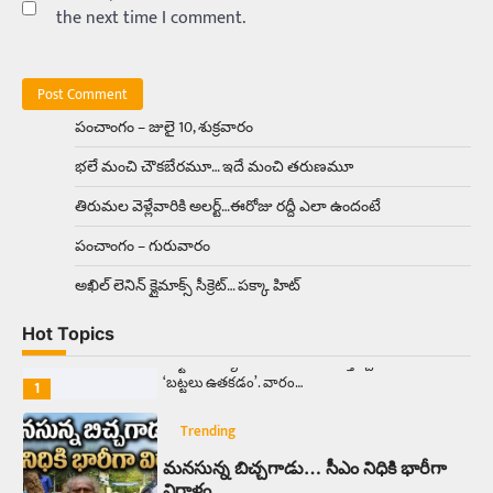
the next time I comment.
Trending
రోడ్డుపై ఏరులై పారిన బీర్లు… ఘాటుతో
మండుతున్న నోర్లు
Balachander
15/04/2026
పంచాంగం – జులై 10, శుక్రవారం
ఉత్తర ప్రదేశ్‌లోని ఝాన్సీ జిల్లాలో ఒక వింతైన రోడ్డు
భలే మంచి చౌకబేరమూ… ఇదే మంచి తరుణమూ
ప్రమాదం చోటుచేసుకుంది. ఝాన్సీ–కాన్పూర్ జాతీయ
రహదారిపై వేల సంఖ్యలో బీరు…
5
తిరుమల వెళ్లేవారికి అలర్ట్‌…ఈరోజు రద్దీ ఎలా ఉందంటే
పంచాంగం – గురువారం
Trending
అక్కడ ఆదివారం బట్టలు ఉతికితే…జైలుకే
అఖిల్‌ లెనిన్ క్లైమాక్స్‌ సీక్రెట్‌… పక్కా హిట్‌
Balachander
13/06/2026
Hot Topics
ఆదివారం వచ్చిందంటే చాలు సామాన్యుడి నుండి
సాఫ్ట్‌వేర్ ఉద్యోగి వరకు అందరికీ గుర్తొచ్చే మొదటి పని
‘బట్టలు ఉతకడం’. వారం…
1
Trending
మనసున్న బిచ్చగాడు… సీఎం నిధికి భారీగా
విరాళం