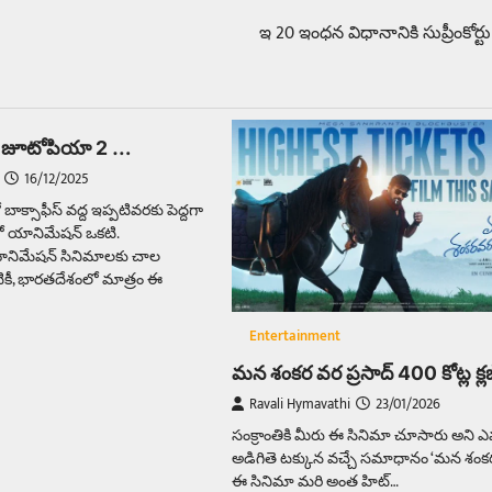
ఇ 20 ఇంధన విధానానికి సుప్రీంకోర్ట
చిన జూటోపియా 2 …
16/12/2025
ాక్సాఫీస్ వద్ద ఇప్పటివరకు పెద్దగా
లో యానిమేషన్ ఒకటి.
యానిమేషన్ సినిమాలకు చాల
పటికీ, భారతదేశంలో మాత్రం ఈ
Entertainment
మన శంకర వర ప్రసాద్ 400 కోట్ల క్
Ravali Hymavathi
23/01/2026
సంక్రాంతికి మీరు ఈ సినిమా చూసారు అని ఎ
అడిగితె టక్కున వచ్చే సమాధానం ‘మన శంకర 
ఈ సినిమా మరి అంత హిట్…