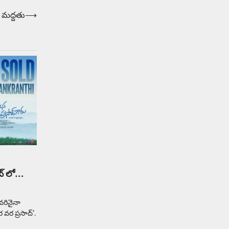
Balachander
22/05/2026
ు మద్దతు
⟶
భారత ఆటోమొబైల్ చరిత్రలో
మధ్యతరగతి కుటుంబాల కలను నిజం
చేసిన కారు ఏదైనా ఉందంటే అది
మారుతి 800. ఇప్పుడు…
3
Trending
ఏంది గురూ ఇంత అందంగా
ఉన్నాడు…అమ్మాయిలే కాదు
అబ్బాయిలు సైతం
Balachander
15/04/2026
అందమైన అమ్మాయిని పుత్తడి బొమ్మఅని
లేదా బాపూ బోమ్మ అని పిలుస్తాం.
స్పెయిన్‌ అమ్మాయిలు చాలా అందంగా
ఉంటారనే నానుడి…
లబ్ లో…
4
Trending
వరినైనా
రోడ్డుపై ఏరులై పారిన బీర్లు…
వర ప్రసాద్’.
ఘాటుతో మండుతున్న నోర్లు