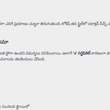
దిగే ప్రయాణం చుట్టూ తిరుగుతుంది. లోకేష్ తన స్టైల్‌లో యాక్షన్ సీన్స్, 
ినిమా
్లే కొంత స్లోగా ఉందని విమర్శలు వినిపించాయి. అలాగే
‘A’ సర్టిఫికెట్
కారణంగా ఫ్
ంచనాలను తలకిందులు చేసింది.
్లు సంచలన స్థాయిలో