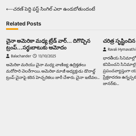
⟵
చరణ్‌ పెద్ది ఫస్ట్‌ సింగిల్‌ ఎలా ఉండబోతుందంటే
Post
navigation
Related Posts
చైనా అమెరికా మధ్య ట్రేడ్‌ వార్‌… దిగొచ్చిన
చరిత్ర సృష్టిం
ట్రంప్‌…సర్ధుబాటుకు ఆమోదం
Ravali Hymavathi
Balachander
13/10/2025
భారతీయ సినిమాల్లో బ
కనిపించని సినిమాల్
అమెరికా మరియు చైనా మధ్య వాణిజ్య ఉద్రిక్తతలు
ప్రపంచవ్యాప్తంగా 
మరోసారి చెలరేగాయి. అమెరికా మాజీ అధ్యక్షుడు డొనాల్డ్
ప్రేక్షకాదరణ ఉన్నప్
ట్రంప్ చైనాపై కఠిన హెచ్చరికలు జారీ చేశారు. చైనా ఇటీవల…
జానర్‌కు…