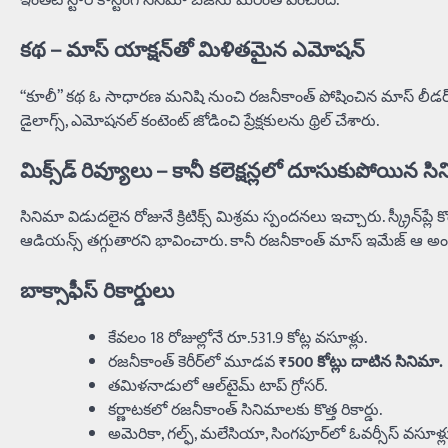
ఇంతటి స్టార్ కాస్టింగ్ సినిమా బజ్‌ను మరింత పెంచింది.
కథ – మాస్ యాక్షన్‌తో మిళితమైన ఎమోషన్
“కూలీ” కథ ఓ సాధారణ మనిషి నుంచి రజనీకాంత్ పోషించిన మాస్ లీడర్‌గా ఎ
డైలాగ్స్, ఎమోషనల్ కంటెంట్ జోడించి ప్రేక్షకులను థ్రిల్‌ చేశారు.
మిక్స్‌డ్ రివ్యూలు – కానీ కలెక్షన్లలో దూసుకుపోయిన స
సినిమా విడుదలైన రోజునే క్రిటిక్స్ మిశ్రమ స్పందనలు ఇచ్చారు. స్క్రీన్‌ప
ఆడియన్స్ తగ్గుతారని భావించారు. కానీ రజనీకాంత్ మాస్ ఇమేజ్ ఆ అ
బాక్సాఫీస్ రికార్డులు
కేవలం 18 రోజుల్లోనే రూ.531.9 కోట్ల వసూళ్లు.
రజనీకాంత్ కెరీర్‌లో మూడవ
₹500 కోట్లు దాటిన సినిమా.
తమిళనాడులో ఆల్‌టైమ్ టాప్ గ్రోసర్.
కర్ణాటకలో రజనీకాంత్ సినిమాలకు కొత్త రికార్డు.
అమెరికా, గల్ఫ్, మలేసియా, సింగపూర్‌లో ఓవర్సీస్ వసూళ