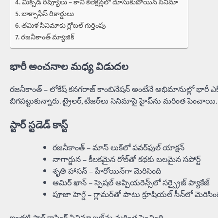
మిక్స్‌డ్ రివ్యూలు – కానీ కలెక్షన్లలో దూసుకుపోయిన సినిమా
బాక్సాఫీస్ రికార్డులు
తమిళ సినిమాకు గ్లోబల్ గుర్తింపు
రజనీకాంత్ మ్యాజిక్
భారీ అంచనాల మధ్య విడుదల
రజనీకాంత్ – లోకేష్ కనగరాజ్ కాంబినేషన్ అంటేనే అభిమానుల్లో భారీ ఎక్స్‌ప
బిగపట్టుకున్నారు. ట్రైలర్‌, టీజర్‌లు సినిమాపై హైప్‌ను మరింత పెంచాయి.
స్టార్ స్టడెడ్ కాస్ట్
రజనీకాంత్ – మాస్ లుక్‌లో పవర్‌ఫుల్ యాక్షన్
నాగార్జున – కీలకమైన రోల్‌తో కథకు బలమైన సపోర్ట్
శృతి హాసన్ – హీరోయిన్‌గా మెరిసింది
ఆమిర్ ఖాన్ – స్పెషల్ అప్పియరెన్స్‌లో సర్ప్రైజ్ ప్యాకేజ్
పూజా హెగ్డే – గ్లామర్‌తో పాటు క్రూషియల్ సీన్‌లో మెరిసిం