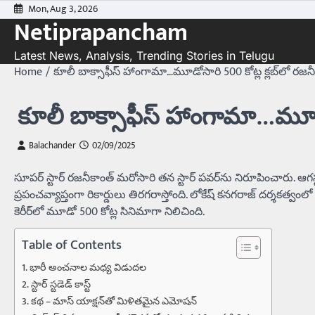
Skip
Mon, Aug 3, 2026
Netiprapancham
to
content
Latest News, Analysis, Trending Stories in Telugu
Home
కూలీ బాక్సాఫీస్‌ హాంగామా…మూడోసారి 500 కోట్ల క్లబ్‌లో రజ
కూలీ బాక్సాఫీస్‌ హాంగామా…మూడో
Balachander
02/09/2025
సూపర్ స్టార్ రజనీకాంత్ మరోసారి తన స్టార్ పవర్‌ను నిరూపించారు. ఆగ
ప్రపంచవ్యాప్తంగా రికార్డులు తిరగరాస్తోంది. లోకేష్ కనగరాజ్ దర్శకత్వ
కెరీర్‌లో మూడో 500 కోట్ల సినిమా‌గా నిలిచింది.
Table of Contents
భారీ అంచనాల మధ్య విడుదల
స్టార్ స్టడెడ్ కాస్ట్
కథ – మాస్ యాక్షన్‌తో మిళితమైన ఎమోషన్