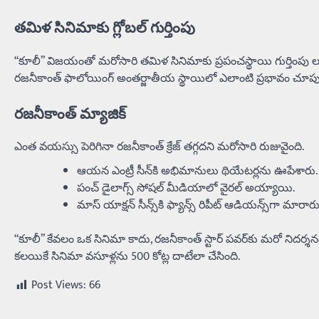
తమిళ సినిమాకు గ్లోబల్ గుర్తింపు
“కూలీ” విజయంతో మరోసారి తమిళ సినిమాకు ప్రపంచస్థాయి గుర్తింపు లభించి
రజనీకాంత్ ఫాలోయింగ్ అంతర్జాతీయ స్థాయిలో ఎలాంటి ప్రభావం చూపు
రజనీకాంత్ మ్యాజిక్
ఎంత వయస్సు పెరిగినా రజనీకాంత్ క్రేజ్ తగ్గదని మరోసారి రుజువైంది.
ఆయన ఎంట్రీ సీన్‌కి అభిమానులు థియేటర్లను ఊపేశారు.
పంచ్ డైలాగ్స్ సోషల్ మీడియాలో వైరల్ అయ్యాయి.
మాస్ యాక్షన్ సీన్స్‌కి ఫ్యాన్స్ రిపీట్ ఆడియన్స్‌గా మారారు
“కూలీ” కేవలం ఒక సినిమా కాదు, రజనీకాంత్ స్టార్ పవర్‌కు మరో నిదర్శనం
కలయికే సినిమా వసూళ్లను 500 కోట్ల దాటేలా చేసింది.
Post Views:
66