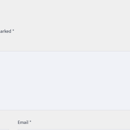
marked
*
Email
*