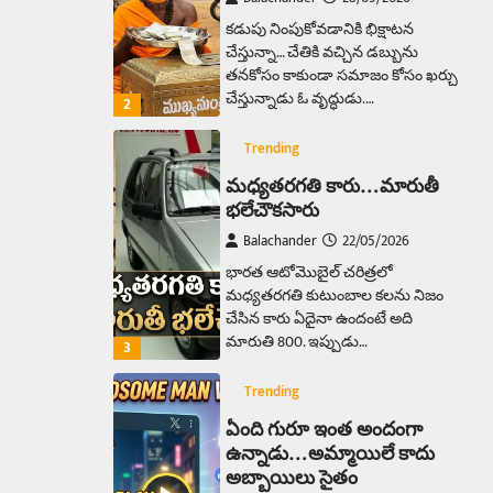
కడుపు నింపుకోవడానికి భిక్షాటన
చేస్తున్నా… చేతికి వచ్చిన డబ్బును
తనకోసం కాకుండా సమాజం కోసం ఖర్చు
చేస్తున్నాడు ఓ వృద్ధుడు.…
2
Trending
మధ్యతరగతి కారు…మారుతీ
భలేచౌకసారు
Balachander
22/05/2026
భారత ఆటోమొబైల్ చరిత్రలో
మధ్యతరగతి కుటుంబాల కలను నిజం
చేసిన కారు ఏదైనా ఉందంటే అది
మారుతి 800. ఇప్పుడు…
3
Trending
ఏంది గురూ ఇంత అందంగా
ఉన్నాడు…అమ్మాయిలే కాదు
అబ్బాయిలు సైతం