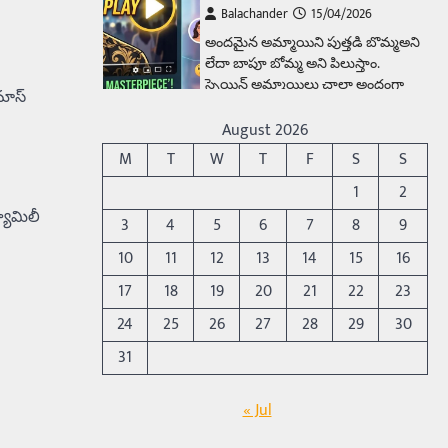
Balachander
15/04/2026
అందమైన అమ్మాయిని పుత్తడి బొమ్మఅని
లేదా బాపూ బోమ్మ అని పిలుస్తాం.
స్పెయిన్‌ అమ్మాయిలు చాలా అందంగా
మాస్
ఉంటారనే నానుడి…
4
August 2026
Trending
M
T
W
T
F
S
S
రోడ్డుపై ఏరులై పారిన బీర్లు…
1
2
ఘాటుతో మండుతున్న నోర్లు
యామిలీ
3
4
5
6
7
8
9
Balachander
15/04/2026
10
11
12
13
14
15
16
ఉత్తర ప్రదేశ్‌లోని ఝాన్సీ జిల్లాలో ఒక
వింతైన రోడ్డు ప్రమాదం చోటుచేసుకుంది.
17
18
19
20
21
22
23
ఝాన్సీ–కాన్పూర్ జాతీయ రహదారిపై
24
25
26
27
28
29
30
వేల సంఖ్యలో బీరు…
5
31
Trending
అక్కడ ఆదివారం బట్టలు
« Jul
ఉతికితే…జైలుకే