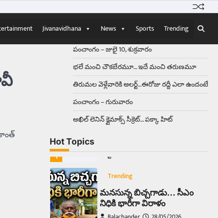
Balachander
15/04/2026
ఉత్తర ప్రదేశ్‌లోని ఝాన్సీ జిల్లాలో ఒక
వింతైన రోడ్డు ప్రమాదం చోటుచేసుకుంది.
tertainment
Jivanavidhana
News
Sports
Trending
ఝాన్సీ–కాన్పూర్ జాతీయ రహదారిపై
వేల సంఖ్యలో బీరు…
5
పంచాంగం – జులై 10, శుక్రవారం
భలే మంచి చౌకబేరమూ… ఇదే మంచి తరుణమూ
Trending
వీ
తిరుమల వెళ్లేవారికి అలర్ట్‌…ఈరోజు రద్దీ ఎలా ఉందంటే
అక్కడ ఆదివారం బట్టలు
ఉతికితే…జైలుకే
పంచాంగం – గురువారం
Balachander
13/06/2026
అఖిల్‌ లెనిన్ క్లైమాక్స్‌ సీక్రెట్‌… పక్కా హిట్‌
ఆదివారం వచ్చిందంటే చాలు
సామాన్యుడి నుండి సాఫ్ట్‌వేర్ ఉద్యోగి
ాంత్
Hot Topics
వరకు అందరికీ గుర్తొచ్చే మొదటి పని
‘బట్టలు ఉతకడం’. వారం…
1
Trending
మనసున్న బిచ్చగాడు… సీఎం
నిధికి భారీగా విరాళం
Balachander
28/05/2026