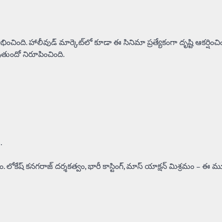
ంది. హాలీవుడ్ మార్కెట్‌లో కూడా ఈ సినిమా ప్రత్యేకంగా దృష్టి ఆకర్షించిం
తుందో నిరూపించింది.
.
. లోకేష్ కనగరాజ్ దర్శకత్వం, భారీ కాస్టింగ్, మాస్ యాక్షన్ మిశ్రమం – ఈ 