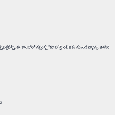
ెక్టేషన్స్. ఈ కాంబోలో వస్తున్న “కూలీ”పై రిలీజ్‌కు ముందే ఫ్యాన్స్ ఊపిరి
ది