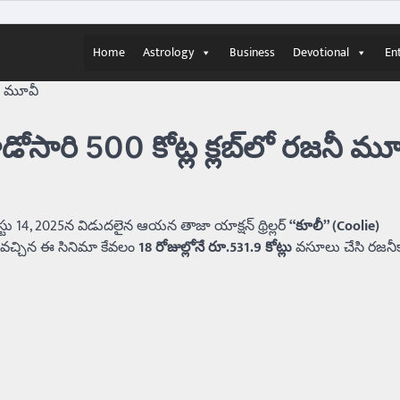
Home
Astrology
Business
Devotional
En
నీ మూవీ
సారి 500 కోట్ల క్లబ్‌లో రజనీ మూ
స్టు 14, 2025న విడుదలైన ఆయన తాజా యాక్షన్ థ్రిల్లర్
“కూలీ” (Coolie)
ంలో వచ్చిన ఈ సినిమా కేవలం
18 రోజుల్లోనే రూ.531.9 కోట్లు
వసూలు చేసి రజనీక