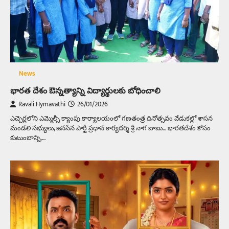
News
భారత దేశం ఔన్నత్యాన్ని విద్యార్థులకు బోధించాలి
Ravali Hymavathi
26/01/2026
ఎచ్చెర్లలోని ఎమ్మెల్సీ క్యాంపు కార్యాలయంలో గణతంత్ర దినోత్సవం వేడుకల్లో శాసన
మండలి సభ్యులు, జనసేన పార్టీ ప్రధాన కార్యదర్శి శ్రీ నాగ బాబు… భారతదేశం కోసం
కుటుంబాన్ని,…