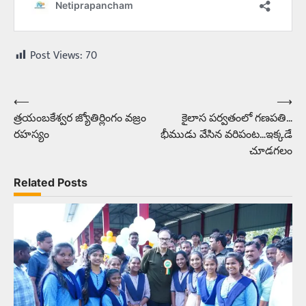
Post Views:
70
⟵
⟶
Post
త్రయంబకేశ్వర జ్యోతిర్లింగం వజ్రం
కైలాస పర్వతంలో గణపతి…
navigation
రహస్యం
భీముడు వేసిన వరిపంట…ఇక్కడే
చూడగలం
Related Posts