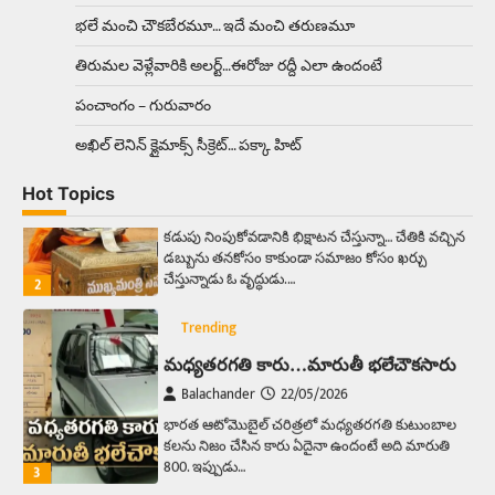
ఆదివారం వచ్చిందంటే చాలు సామాన్యుడి నుండి
భలే మంచి చౌకబేరమూ… ఇదే మంచి తరుణమూ
సాఫ్ట్‌వేర్ ఉద్యోగి వరకు అందరికీ గుర్తొచ్చే మొదటి పని
‘బట్టలు ఉతకడం’. వారం…
1
తిరుమల వెళ్లేవారికి అలర్ట్‌…ఈరోజు రద్దీ ఎలా ఉందంటే
పంచాంగం – గురువారం
Trending
మనసున్న బిచ్చగాడు… సీఎం నిధికి భారీగా
అఖిల్‌ లెనిన్ క్లైమాక్స్‌ సీక్రెట్‌… పక్కా హిట్‌
విరాళం
Balachander
28/05/2026
Hot Topics
కడుపు నింపుకోవడానికి భిక్షాటన చేస్తున్నా… చేతికి వచ్చిన
డబ్బును తనకోసం కాకుండా సమాజం కోసం ఖర్చు
చేస్తున్నాడు ఓ వృద్ధుడు.…
2
Trending
మధ్యతరగతి కారు…మారుతీ భలేచౌకసారు
Balachander
22/05/2026
భారత ఆటోమొబైల్ చరిత్రలో మధ్యతరగతి కుటుంబాల
కలను నిజం చేసిన కారు ఏదైనా ఉందంటే అది మారుతి
800. ఇప్పుడు…
3