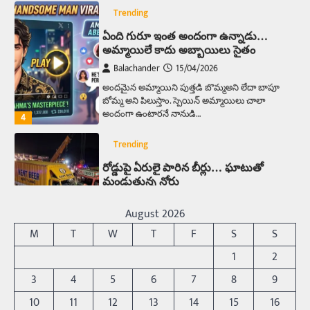
Trending
ఏంది గురూ ఇంత అందంగా ఉన్నాడు…
అమ్మాయిలే కాదు అబ్బాయిలు సైతం
Balachander
15/04/2026
అందమైన అమ్మాయిని పుత్తడి బొమ్మఅని లేదా బాపూ
బోమ్మ అని పిలుస్తాం. స్పెయిన్‌ అమ్మాయిలు చాలా
అందంగా ఉంటారనే నానుడి…
4
Trending
రోడ్డుపై ఏరులై పారిన బీర్లు… ఘాటుతో
మండుతున్న నోర్లు
Balachander
15/04/2026
ఉత్తర ప్రదేశ్‌లోని ఝాన్సీ జిల్లాలో ఒక వింతైన రోడ్డు
August 2026
ప్రమాదం చోటుచేసుకుంది. ఝాన్సీ–కాన్పూర్ జాతీయ
M
T
W
T
F
S
S
రహదారిపై వేల సంఖ్యలో బీరు…
5
1
2
Trending
3
4
5
6
7
8
9
అక్కడ ఆదివారం బట్టలు ఉతికితే…జైలుకే
10
11
12
13
14
15
16
Balachander
13/06/2026