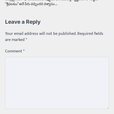
“శ్రీఫలము” అనే పేరు వచ్చిందని విశ్వాసం.…
Leave a Reply
Your email address will not be published.
Required fields
are marked
*
Comment
*
Trending
మధ్యతరగతి కారు…మారుతీ భలేచౌకసారు
Balachander
22/05/2026
భారత ఆటోమొబైల్ చరిత్రలో మధ్యతరగతి కుటుంబాల
కలను నిజం చేసిన కారు ఏదైనా ఉందంటే అది మారుతి
800. ఇప్పుడు…
3
Trending