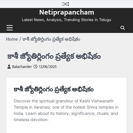
Skip
Netiprapancham
to
content
Latest News, Analysis, Trending Stories in Telugu
Home
కాశీ జ్యోతిర్లింగం ప్రత్యేక అభిషేకం
కాశీ జ్యోతిర్లింగం ప్రత్యేక అభిషేకం
Balachander
12/06/2025