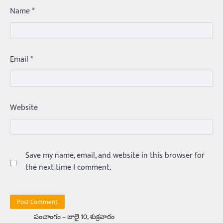
Name
*
ఏంది గురూ ఇంత అందంగా ఉన్నాడు…
అమ్మాయిలే కాదు అబ్బాయిలు సైతం
Balachander
15/04/2026
అందమైన అమ్మాయిని పుత్తడి బొమ్మఅని లేదా బాపూ
Email
*
బోమ్మ అని పిలుస్తాం. స్పెయిన్‌ అమ్మాయిలు చాలా
అందంగా ఉంటారనే నానుడి…
4
Trending
Website
రోడ్డుపై ఏరులై పారిన బీర్లు… ఘాటుతో
మండుతున్న నోర్లు
Balachander
15/04/2026
ఉత్తర ప్రదేశ్‌లోని ఝాన్సీ జిల్లాలో ఒక వింతైన రోడ్డు
ప్రమాదం చోటుచేసుకుంది. ఝాన్సీ–కాన్పూర్ జాతీయ
Save my name, email, and website in this browser for
రహదారిపై వేల సంఖ్యలో బీరు…
5
the next time I comment.
Trending
అక్కడ ఆదివారం బట్టలు ఉతికితే…జైలుకే
Balachander
13/06/2026
పంచాంగం – జులై 10, శుక్రవారం