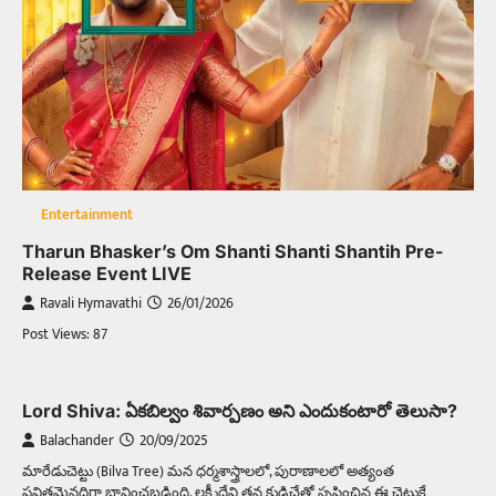
Entertainment
Tharun Bhasker’s Om Shanti Shanti Shantih Pre-
Release Event LIVE
Ravali Hymavathi
26/01/2026
Post Views: 87
Lord Shiva: ఏకబిల్వం శివార్పణం అని ఎందుకంటారో తెలుసా?
Balachander
20/09/2025
మారేడుచెట్టు (Bilva Tree) మన ధర్మశాస్త్రాలలో, పురాణాలలో అత్యంత
పవిత్రమైనదిగా భావించబడింది. లక్ష్మీదేవి తన కుడిచేత్తో సృష్టించిన ఈ చెట్టుకే