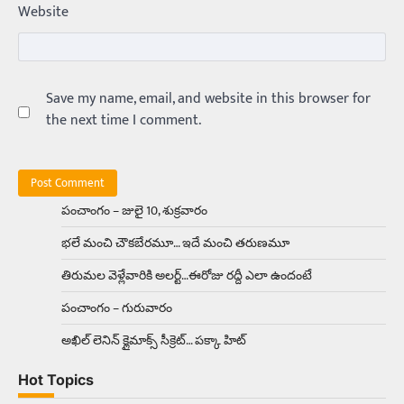
Website
అమ్మాయిలే కాదు అబ్బాయిలు సైతం
Balachander
15/04/2026
అందమైన అమ్మాయిని పుత్తడి బొమ్మఅని లేదా బాపూ
బోమ్మ అని పిలుస్తాం. స్పెయిన్‌ అమ్మాయిలు చాలా
అందంగా ఉంటారనే నానుడి…
Save my name, email, and website in this browser for
4
the next time I comment.
Trending
రోడ్డుపై ఏరులై పారిన బీర్లు… ఘాటుతో
మండుతున్న నోర్లు
Balachander
15/04/2026
పంచాంగం – జులై 10, శుక్రవారం
ఉత్తర ప్రదేశ్‌లోని ఝాన్సీ జిల్లాలో ఒక వింతైన రోడ్డు
భలే మంచి చౌకబేరమూ… ఇదే మంచి తరుణమూ
ప్రమాదం చోటుచేసుకుంది. ఝాన్సీ–కాన్పూర్ జాతీయ
రహదారిపై వేల సంఖ్యలో బీరు…
5
తిరుమల వెళ్లేవారికి అలర్ట్‌…ఈరోజు రద్దీ ఎలా ఉందంటే
పంచాంగం – గురువారం
Trending
అక్కడ ఆదివారం బట్టలు ఉతికితే…జైలుకే
అఖిల్‌ లెనిన్ క్లైమాక్స్‌ సీక్రెట్‌… పక్కా హిట్‌
Balachander
13/06/2026
Hot Topics
ఆదివారం వచ్చిందంటే చాలు సామాన్యుడి నుండి
సాఫ్ట్‌వేర్ ఉద్యోగి వరకు అందరికీ గుర్తొచ్చే మొదటి పని