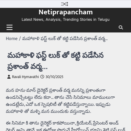
Skip
Netiprapancham
to
content
Latest News, Analysis, Trending Stories in Telugu
Home
మహాకాళి ఫస్ట్ లుక్ తో కట్టి పడేసిన ప్రశాంత్ వర్మ…
మహాకాళి ఫస్ట్ లుక్ తో కట్టి పడేసిన
ప్రశాంత్ వర్మ…
Ravali Hymavathi
30/10/2025
మన హను-మాన్ డైరెక్టర్ ప్రశాంత్ వర్మ మనన్ని ప్రశాంతంగా
ఉండనిచ్చేటట్టు లేదు కదా… తాను చేసే సినిమాలు మాములుగా
ఉండట్లేదు, ఎదో ఒక స్పెషలిటీ తో కట్టిపడేస్తున్నాయి. ఇప్పుడు
మహాకాళి తో మళ్ళి మన ముందుకు వస్తున్నాడు.
ఈ సినిమా కి తాను డైరెక్టర్ కాకపోయినా, క్రియేటర్, ప్రేసెంటర్ అండ్
రైటర్, అన్ని తానే. ఇక ఈరోజు పొద్దునే హీరోయిన్ భూమి శెట్టి ఫస్ట్ లుక్