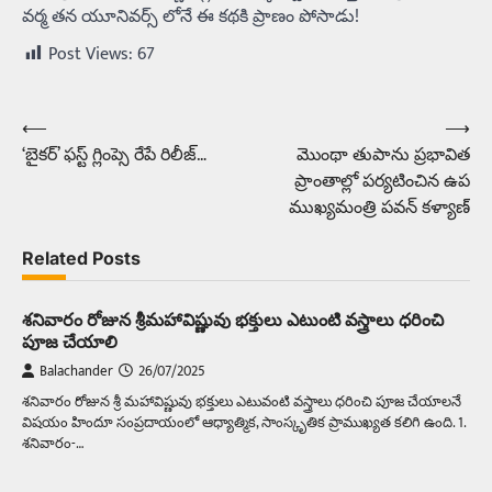
వర్మ తన యూనివర్స్ లోనే ఈ కథకి ప్రాణం పోసాడు!
Post Views:
67
⟵
⟶
Post
‘బైకర్’ ఫస్ట్ గ్లింప్సె రేపే రిలీజ్…
మొంథా తుపాను ప్రభావిత
navigation
ప్రాంతాల్లో పర్యటించిన ఉప
ముఖ్యమంత్రి పవన్ కళ్యాణ్
Related Posts
శనివారం రోజున శ్రీమహావిష్ణువు భక్తులు ఎటుంటి వస్త్రాలు ధరించి
పూజ చేయాలి
Balachander
26/07/2025
శనివారం రోజున శ్రీ మహావిష్ణువు భక్తులు ఎటువంటి వస్త్రాలు ధరించి పూజ చేయాలనే
విషయం హిందూ సంప్రదాయంలో ఆధ్యాత్మిక, సాంస్కృతిక ప్రాముఖ్యత కలిగి ఉంది. 1.
శనివారం-…