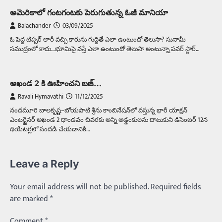
అమెరికాలో గంటగంటకు పెరుగుతున్న ఓజీ మానియా
Balachander
03/09/2025
ఓ పెద్ద టిప్పర్‌ లారీ వచ్చి కారును గుద్దితే ఎలా ఉంటుందో తెలుసా? సునామీ
సముద్రంలో కాదు…భూమిపై వస్తే ఎలా ఉంటుందో తెలుసా అంటున్నా పవర్‌ స్టార్‌…
అఖండ 2 కి ఊహించని బజ్…
Ravali Hymavathi
11/12/2025
నందమూరి బాలకృష్ణ–బోయపాటి శ్రీను కాంబినేషన్‌లో వస్తున్న భారీ యాక్షన్
ఎంటర్టైనర్ అఖండ 2 థాండవం చివరకు అన్ని అడ్డంకులను దాటుకుని డిసెంబర్ 12న
థియేటర్లలో సందడి చేయడానికి…
Leave a Reply
Your email address will not be published.
Required fields
are marked
*
Comment
*