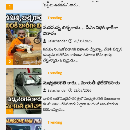
‘బట్టలు ఉతకడం’. వారం…
1
Trending
మనసున్న బిచ్చగాడు… సీఎం నిధికి భారీగా
విరాళం
Balachander
28/05/2026
కడుపు నింపుకోవడానికి భిక్షాటన చేస్తున్నా… చేతికి వచ్చిన
డబ్బును తనకోసం కాకుండా సమాజం కోసం ఖర్చు
చేస్తున్నాడు ఓ వృద్ధుడు.…
2
Trending
మధ్యతరగతి కారు…మారుతీ భలేచౌకసారు
Balachander
22/05/2026
భారత ఆటోమొబైల్ చరిత్రలో మధ్యతరగతి కుటుంబాల
కలను నిజం చేసిన కారు ఏదైనా ఉందంటే అది మారుతి
800. ఇప్పుడు…
3
Trending