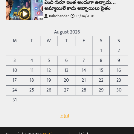
ఏంది గురూ ఇంత అందంగా ఉన్నాడు…
అమ్మాయిలే కాదు అబ్బాయిలు సైతం
Balachander
15/04/2026
అందమైన అమ్మాయిని పుత్తడి బొమ్మఅని లేదా బాపూ
బోమ్మ అని పిలుస్తాం. స్పెయిన్‌ అమ్మాయిలు చాలా
August 2026
అందంగా ఉంటారనే నానుడి…
4
M
T
W
T
F
S
S
Trending
1
2
రోడ్డుపై ఏరులై పారిన బీర్లు… ఘాటుతో
3
4
5
6
7
8
9
మండుతున్న నోర్లు
10
11
12
13
14
15
16
Balachander
15/04/2026
17
18
19
20
21
22
23
ఉత్తర ప్రదేశ్‌లోని ఝాన్సీ జిల్లాలో ఒక వింతైన రోడ్డు
ప్రమాదం చోటుచేసుకుంది. ఝాన్సీ–కాన్పూర్ జాతీయ
24
25
26
27
28
29
30
రహదారిపై వేల సంఖ్యలో బీరు…
5
31
Trending
« Jul
అక్కడ ఆదివారం బట్టలు ఉతికితే…జైలుకే
Balachander
13/06/2026
ఆదివారం వచ్చిందంటే చాలు సామాన్యుడి నుండి