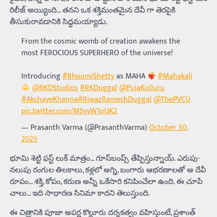
రిలీజ్ అయ్యింది… తనని ఒక శక్తిమంతమైన దేవీ గా తెరపైకి
తీసుకురావడానికి సిద్ధమయ్యాడు.
From the cosmic womb of creation awakens the
most FEROCIOUS SUPERHERO of the universe!
Introducing
#BhoomiShetty
as MAHA
#Mahakali
@RKDStudios
#RKDuggal
@PujaKolluru
#AkshayeKhanna
#RiwazRameshDuggal
@ThePVCU
pic.twitter.com/MSyyW1oUK2
— Prasanth Varma (@PrasanthVarma)
October 30,
2025
భూమి శెట్టి ఫస్ట్ లుక్ మాత్రం… గూస్‌బంప్స్ తేప్పిస్తున్నాయ్. ఎరుపు-
నలుపు రంగుల తిలకాలు, కళ్లలో అగ్ని, బంగారు ఆభరణాలతో ఆ దేవీ
రూపం… శక్తి, కోపం, కరుణ అన్నీ ఒకేసారి కనిపించేలా ఉంది. ఈ చూపే
చాలు… ఇది సాధారణ సినిమా కాదని తెలుస్తుంది.
ఈ చిత్రానికి పూజా అపర్ణ కొల్లూరు దర్శకత్వం వహిస్తుంటే, ప్రశాంత్