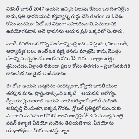
వికసిత్ భారత్ 2047 ఆయన ఇచ్చిన పిలుపు కేవలం ఒక దిశానిర్దేశం
కాదు, ప్రతి భారతీయుడి కర్తవ్యాన్ని గుర్తు చేసే clarion call. దేశం
కోసం మనమూ ఏదో ఒక విధంగా సహకరించాలి, సమాజానికి
ఉపయోగపడాలి అనే భావనను ఆయన ప్రతి ఒక్కరిలో నింపారు.
మోదీ జీవితం ఒక గొప్ప సందేశాన్ని ఇస్తుంది – పట్టుదల, నిజాయితీ,
ఆధ్యాత్మిక బలం ఉంటే ఒక వ్యక్తి తనను మాత్రమే కాదు, మొత్తం
దేశాన్నీ మార్చగలడు. ఆయన పని చేసే తీరు – రాత్రింబగళ్లు
శ్రమించడం, విశ్రాంతి లేకుండా ప్రజల కోసం తిరగడం – ప్రజాసేవకుడికి
కావలసిన నిజమైన అంకితభావం.
ఈ రోజు ఆయన జన్మదినం సందర్భంగా, కోట్లాది భారతీయుల
తరఫున మనం ప్రార్థించాల్సింది ఒక్కటే – ఆయనకు ఆరోగ్యం,
దీర్ఘాయుష్షు కలగాలి. ఆయన నాయకత్వంలో భారత్ మరింత
అభివృద్ధి చెందుతూ, ఐక్యత, గౌరవం, గ్లోబల్ ప్రతిష్టలో ముందుకు
సాగాలని మనసారా కోరుకోవాలని ఆంధ్రప్రదేశ్‌ ఉప ముఖ్యమంత్రి
పవన్‌ కళ్యాణ్‌ వీడియో సందేశం తెలియజేశారు. వీడియోను
యధాతథంగా మీకు అందిస్తున్నాం.