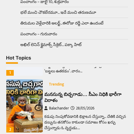
Balachander
15/04/2026
పంచాంగం – జులై 10, శుక్రవారం
ఉత్తర ప్రదేశ్‌లోని ఝాన్సీ జిల్లాలో ఒక వింతైన రోడ్డు
భలే మంచి చౌకబేరమూ… ఇదే మంచి తరుణమూ
ప్రమాదం చోటుచేసుకుంది. ఝాన్సీ–కాన్పూర్ జాతీయ
రహదారిపై వేల సంఖ్యలో బీరు…
5
తిరుమల వెళ్లేవారికి అలర్ట్‌…ఈరోజు రద్దీ ఎలా ఉందంటే
పంచాంగం – గురువారం
Trending
అక్కడ ఆదివారం బట్టలు ఉతికితే…జైలుకే
అఖిల్‌ లెనిన్ క్లైమాక్స్‌ సీక్రెట్‌… పక్కా హిట్‌
Balachander
13/06/2026
Hot Topics
ఆదివారం వచ్చిందంటే చాలు సామాన్యుడి నుండి
సాఫ్ట్‌వేర్ ఉద్యోగి వరకు అందరికీ గుర్తొచ్చే మొదటి పని
‘బట్టలు ఉతకడం’. వారం…
1
Trending
మనసున్న బిచ్చగాడు… సీఎం నిధికి భారీగా
విరాళం
Balachander
28/05/2026
కడుపు నింపుకోవడానికి భిక్షాటన చేస్తున్నా… చేతికి వచ్చిన
డబ్బును తనకోసం కాకుండా సమాజం కోసం ఖర్చు
చేస్తున్నాడు ఓ వృద్ధుడు.…
2