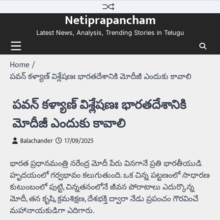
Skip
Netiprapancham
to
content
Latest News, Analysis, Trending Stories in Telugu
Home
పవన్‌ కళ్యాణ్‌ విశ్లేషణః భారతదేశానికి మోదీజీ ఎందుకు కావాలి
పవన్‌ కళ్యాణ్‌ విశ్లేషణః భారతదేశానికి
మోదీజీ ఎందుకు కావాలి
Balachander
17/09/2025
భారత ప్రధానమంత్రి నరేంద్ర మోదీ పేరు వినగానే ప్రతి భారతీయుడి
హృదయంలో గర్వభావం కలుగుతుంది. ఒక చిన్న పట్టణంలో సాధారణ
కుటుంబంలో పుట్టి, చిన్నతనంలోనే జీవన పోరాటాలు ఎదుర్కొన్న
మోదీ, తన కృషి, క్రమశిక్షణ, దేశభక్తి ద్వారా నేడు ప్రపంచం గౌరవించే
మహానాయకుడిగా ఎదిగారు.