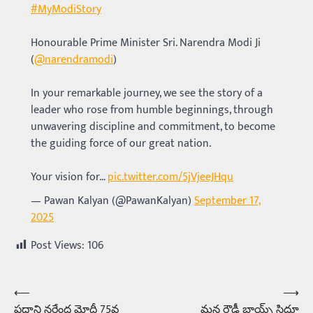
#MyModiStory
Honourable Prime Minister Sri. Narendra Modi Ji
(
@narendramodi
)
In your remarkable journey, we see the story of a
leader who rose from humble beginnings, through
unwavering discipline and commitment, to become
the guiding force of our great nation.
Your vision for…
pic.twitter.com/5jVjeeJHqu
— Pawan Kalyan (@PawanKalyan)
September 17,
2025
Post Views:
106
⟵
⟶
Post
ప్రధాని నరేంద్ర మోదీ 75వ
మన రౌడీ బాయ్స్ సిద్ధూ