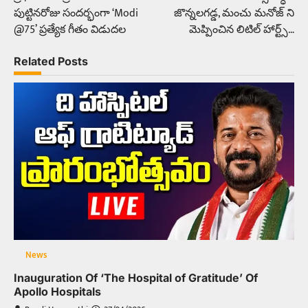
navigation
పుట్టినరోజు సందర్భంగా ‘Modi
జొన్నలగడ్డ, మంచు మనోజ్ ని
@75’ ప్రత్యేక గీతం విడుదల
మెప్పించిన లిటిల్ హార్ట్స్…
Related Posts
News
Inauguration Of ‘The Hospital of Gratitude’ Of
Apollo Hospitals