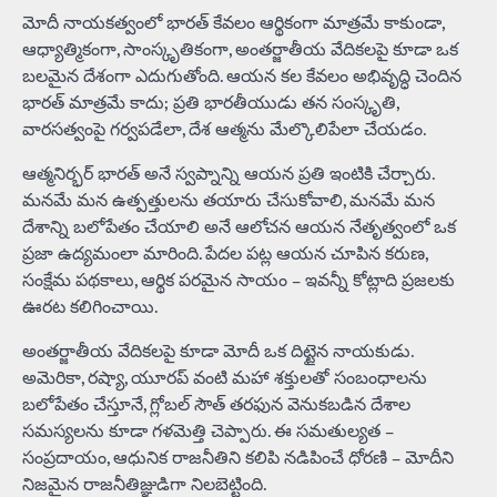
మోదీ నాయకత్వంలో భారత్ కేవలం ఆర్థికంగా మాత్రమే కాకుండా,
ఆధ్యాత్మికంగా, సాంస్కృతికంగా, అంతర్జాతీయ వేదికలపై కూడా ఒక
బలమైన దేశంగా ఎదుగుతోంది. ఆయన కల కేవలం అభివృద్ధి చెందిన
భారత్ మాత్రమే కాదు; ప్రతి భారతీయుడు తన సంస్కృతి,
వారసత్వంపై గర్వపడేలా, దేశ ఆత్మను మేల్కొలిపేలా చేయడం.
ఆత్మనిర్భర్ భారత్ అనే స్వప్నాన్ని ఆయన ప్రతి ఇంటికి చేర్చారు.
మనమే మన ఉత్పత్తులను తయారు చేసుకోవాలి, మనమే మన
దేశాన్ని బలోపేతం చేయాలి అనే ఆలోచన ఆయన నేతృత్వంలో ఒక
ప్రజా ఉద్యమంలా మారింది. పేదల పట్ల ఆయన చూపిన కరుణ,
సంక్షేమ పథకాలు, ఆర్థిక పరమైన సాయం – ఇవన్నీ కోట్లాది ప్రజలకు
ఊరట కలిగించాయి.
అంతర్జాతీయ వేదికలపై కూడా మోదీ ఒక దిట్టైన నాయకుడు.
అమెరికా, రష్యా, యూరప్ వంటి మహా శక్తులతో సంబంధాలను
బలోపేతం చేస్తూనే, గ్లోబల్ సౌత్ తరఫున వెనుకబడిన దేశాల
సమస్యలను కూడా గళమెత్తి చెప్పారు. ఈ సమతుల్యత –
సంప్రదాయం, ఆధునిక రాజనీతిని కలిపి నడిపించే ధోరణి – మోదీని
నిజమైన రాజనీతిజ్ఞుడిగా నిలబెట్టింది.