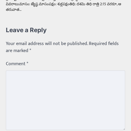
వివరాలు:మాసం: జ్యేష్ఠ మాసంపక్షం: శుక్లపక్షంతిథి: దశమి తిథి రాత్రి 2:15 వరకూ, ఆ
తరువాత…
Leave a Reply
Your email address will not be published.
Required fields
are marked
*
Comment
*