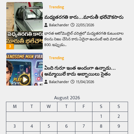
Trending
మధ్యతరగతి కారు…మారుతీ భలేచౌకసారు
Balachander
22/05/2026
భారత ఆటోమొబైల్ చరిత్రలో మధ్యతరగతి కుటుంబాల
కలను నిజం చేసిన కారు ఏదైనా ఉందంటే అది మారుతి
800. ఇప్పుడు…
3
Trending
ఏంది గురూ ఇంత అందంగా ఉన్నాడు…
అమ్మాయిలే కాదు అబ్బాయిలు సైతం
Balachander
15/04/2026
అందమైన అమ్మాయిని పుత్తడి బొమ్మఅని లేదా బాపూ
బోమ్మ అని పిలుస్తాం. స్పెయిన్‌ అమ్మాయిలు చాలా
August 2026
అందంగా ఉంటారనే నానుడి…
4
M
T
W
T
F
S
S
Trending
1
2
రోడ్డుపై ఏరులై పారిన బీర్లు… ఘాటుతో
3
4
5
6
7
8
9
మండుతున్న నోర్లు