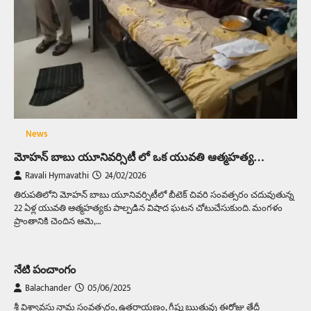
News
మోహన్ బాబు యూనివర్సిటీ లో ఒక యువతి ఆత్మహత్య…
Ravali Hymavathi
24/02/2026
తిరుపతిలోని మోహన్ బాబు యూనివర్సిటీలో బీటెక్ చివరి సంవత్సరం చదువుతున్న
22 ఏళ్ల యువతి ఆత్మహత్యకు పాల్పడిన విషాద ఘటన చోటుచేసుకుంది. మంగళం
ప్రాంతానికి చెందిన ఆమె,…
నేటి పంచాంగం
Balachander
05/06/2025
శ్రీ విశ్వావసు నామ సంవత్సరం, ఉత్తరాయణం, గ్రీష్మ ఋతువు ఈరోజు తేదీ