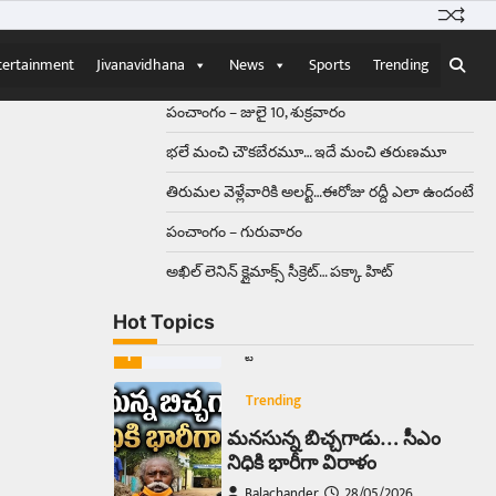
Balachander
15/04/2026
ఉత్తర ప్రదేశ్‌లోని ఝాన్సీ జిల్లాలో ఒక
వింతైన రోడ్డు ప్రమాదం చోటుచేసుకుంది.
tertainment
Jivanavidhana
News
Sports
Trending
ఝాన్సీ–కాన్పూర్ జాతీయ రహదారిపై
వేల సంఖ్యలో బీరు…
5
పంచాంగం – జులై 10, శుక్రవారం
భలే మంచి చౌకబేరమూ… ఇదే మంచి తరుణమూ
Trending
తిరుమల వెళ్లేవారికి అలర్ట్‌…ఈరోజు రద్దీ ఎలా ఉందంటే
అక్కడ ఆదివారం బట్టలు
ఉతికితే…జైలుకే
పంచాంగం – గురువారం
Balachander
13/06/2026
అఖిల్‌ లెనిన్ క్లైమాక్స్‌ సీక్రెట్‌… పక్కా హిట్‌
ఆదివారం వచ్చిందంటే చాలు
సామాన్యుడి నుండి సాఫ్ట్‌వేర్ ఉద్యోగి
Hot Topics
వరకు అందరికీ గుర్తొచ్చే మొదటి పని
‘బట్టలు ఉతకడం’. వారం…
1
Trending
మనసున్న బిచ్చగాడు… సీఎం
నిధికి భారీగా విరాళం
Balachander
28/05/2026