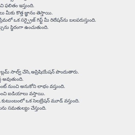
ంచి ఫలితం ఇస్తుంది.
 మీకు కొత్త జ్ఞానం తెస్తాయి.
ో ఒక సర్ప్రైజ్ గిఫ్ట్ మీ రిలేషన్‌ను బలపరుస్తుంది.
ును స్థిరంగా ఉంచుతుంది.
రాబ్లమ్ సాల్వ్ చేసి, అప్రిషియేషన్ పొందుతారు.
్ట్ అవుతుంది.
ెంట్ నుంచి అనుకోని లాభం వస్తుంది.
ీలో మంచి ఐడియాలు వస్తాయి.
 కుటుంబంలో ఒక సెలబ్రేషన్ మూడ్ వస్తుంది.
ను సమతుల్యం చేస్తుంది.