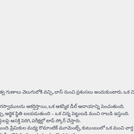
వ గుణాలు వెలుగులోకి వచ్చి, బాస్ నుంచి ప్రశంసలు అందుకుంటారు. ఒక చిన్న ప
 భాగస్వాములను ఆకర్షిస్తాయి, ఒక ఆకస్మిక డీల్ ఆదాయాన్ని పెంచుతుంది.
ఆర్థిక స్థితి బలపడుతుంది – ఒక చిన్న పెట్టుబడి మంచి రాబడి ఇస్తుంది.
పై ఆసక్తి పెరిగి, పరీక్షల్లో టాప్ స్కోర్ చేస్తారు.
. ప్రేమికుల మధ్య రొమాంటిక్ మూమెంట్స్, కుటుంబంలో ఒక మంచి వార్త వ