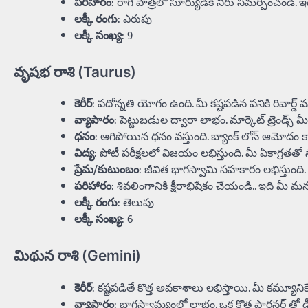
పరిహారం
: రాగి పాత్రలో సూర్యుడికి నీరు సమర్పించండి. ఇది
లక్కీ రంగు
: ఎరుపు
లక్కీ సంఖ్య
: 9
వృషభ రాశి (Taurus)
కెరీర్
: పదోన్నతి యోగం ఉంది. మీ కష్టపడిన పనికి రివార్డ్ వస్
వ్యాపారం
: పెట్టుబడుల ద్వారా లాభం. మార్కెట్ ట్రెండ్
ధనం
: ఆగిపోయిన ధనం వస్తుంది. బ్యాంక్ లోన్ ఆమోదం కావ
విద్య
: పోటీ పరీక్షలలో విజయం లభిస్తుంది. మీ ఏకాగ్రతతో స
ప్రేమ/కుటుంబం
: జీవిత భాగస్వామి సహకారం లభిస్తుం
పరిహారం
: శివలింగానికి క్షీరాభిషేకం చేయండి.. ఇది మీ
లక్కీ రంగు
: తెలుపు
లక్కీ సంఖ్య
: 6
మిథున రాశి (Gemini)
కెరీర్
: కష్టపడితే కొత్త అవకాశాలు లభిస్తాయి. మీ కమ్యూనికేష
వ్యాపారం
: భాగస్వామ్యంలో లాభం. ఒక కొత్త పార్టనర్ తో డ