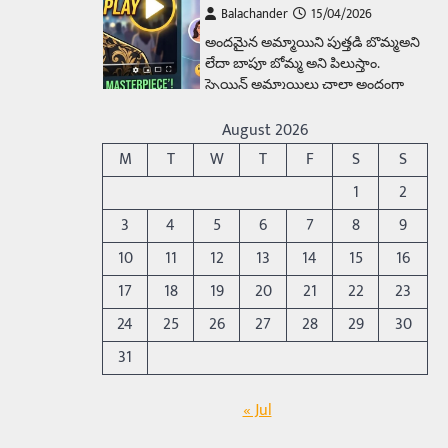
Balachander
15/04/2026
అందమైన అమ్మాయిని పుత్తడి బొమ్మఅని
లేదా బాపూ బోమ్మ అని పిలుస్తాం.
స్పెయిన్‌ అమ్మాయిలు చాలా అందంగా
ఉంటారనే నానుడి…
4
August 2026
Trending
M
T
W
T
F
S
S
రోడ్డుపై ఏరులై పారిన బీర్లు…
1
2
ఘాటుతో మండుతున్న నోర్లు
3
4
5
6
7
8
9
Balachander
15/04/2026
10
11
12
13
14
15
16
ఉత్తర ప్రదేశ్‌లోని ఝాన్సీ జిల్లాలో ఒక
వింతైన రోడ్డు ప్రమాదం చోటుచేసుకుంది.
17
18
19
20
21
22
23
ఝాన్సీ–కాన్పూర్ జాతీయ రహదారిపై
24
25
26
27
28
29
30
వేల సంఖ్యలో బీరు…
5
31
Trending
అక్కడ ఆదివారం బట్టలు
« Jul
ఉతికితే…జైలుకే