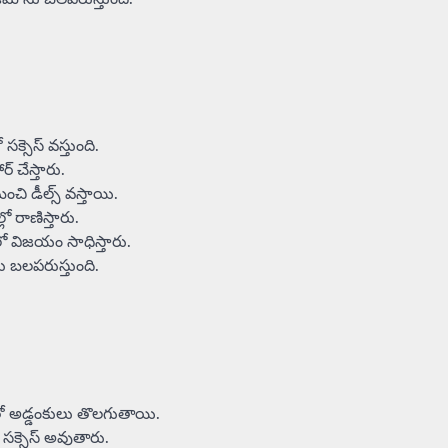
సక్సెస్ వస్తుంది.
ర్ చేస్తారు.
చి డీల్స్ వస్తాయి.
్లో రాణిస్తారు.
మలో విజయం సాధిస్తారు.
ను బలపరుస్తుంది.
 తో అడ్డంకులు తొలగుతాయి.
ి సక్సెస్ అవుతారు.