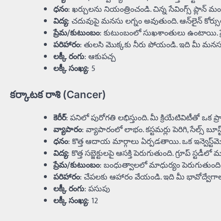
ధనం
: ఖర్చులను నియంత్రించండి. చిన్న సేవింగ్స్ ప్లాన్ మ
విద్య
: చదువుపై మనసు లగ్నం అవుతుంది. ఆన్‌లైన్ కోర్సులు
ప్రేమ/కుటుంబం
: కుటుంబంలో సుఖశాంతులు ఉంటాయి. ప్రేమల
పరిహారం
: తులసి మొక్కకు నీరు పోయండి. ఇది మీ మనస్స
లక్కీ రంగు
: ఆకుపచ్చ
లక్కీ సంఖ్య
: 5
కర్కాటక రాశి (Cancer)
కెరీర్
: పనిలో పురోగతి లభిస్తుంది. మీ క్రియేటివిటీతో ఒక ప్
వ్యాపారం
: వ్యాపారంలో లాభం. కస్టమర్లు పెరిగి, సేల్స్ బూస
ధనం
: కొత్త ఆదాయ మార్గాలు ఏర్పడతాయి. ఒక ఇన్వెస్ట్‌మ
విద్య
: కొత్త సబ్జెక్టులపై ఆసక్తి పెరుగుతుంది. గ్రూప్ స్టడ
ప్రేమ/కుటుంబం
: బంధుత్వాలలో మాధుర్యం పెరుగుతుంది.
పరిహారం
: చేపలకు ఆహారం వేయండి. ఇది మీ భావోద్వేగాల
లక్కీ రంగు
: పసుపు
లక్కీ సంఖ్య
: 12