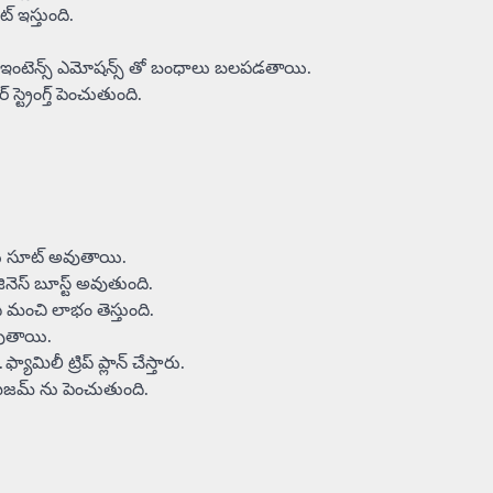
్ ఇస్తుంది.
ి. ఇంటెన్స్ ఎమోషన్స్ తో బంధాలు బలపడతాయి.
స్ట్రెంగ్త్ పెంచుతుంది.
మీకు సూట్ అవుతాయి.
జినెస్ బూస్ట్ అవుతుంది.
ి మంచి లాభం తెస్తుంది.
 అవుతాయి.
మిలీ ట్రిప్ ప్లాన్ చేస్తారు.
మిజమ్ ను పెంచుతుంది.