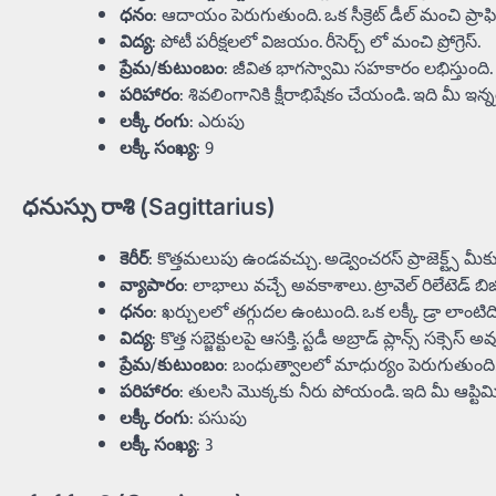
ధనం
: ఆదాయం పెరుగుతుంది. ఒక సీక్రెట్ డీల్ మంచి ప్రాఫిట
విద్య
: పోటీ పరీక్షలలో విజయం. రీసెర్చ్ లో మంచి ప్రోగ్రెస్.
ప్రేమ/కుటుంబం
: జీవిత భాగస్వామి సహకారం లభిస్తుంద
పరిహారం
: శివలింగానికి క్షీరాభిషేకం చేయండి. ఇది మీ ఇన్నర్ 
లక్కీ రంగు
: ఎరుపు
లక్కీ సంఖ్య
: 9
ధనుస్సు రాశి (Sagittarius)
కెరీర్
: కొత్తమలుపు ఉండవచ్చు. అడ్వెంచరస్ ప్రాజెక్ట్స్ 
వ్యాపారం
: లాభాలు వచ్చే అవకాశాలు. ట్రావెల్ రిలేటెడ్ బి
ధనం
: ఖర్చులలో తగ్గుదల ఉంటుంది. ఒక లక్కీ డ్రా లాంటిద
విద్య
: కొత్త సబ్జెక్టులపై ఆసక్తి. స్టడీ అబ్రాడ్ ప్లాన్స్ సక్సెస్
ప్రేమ/కుటుంబం
: బంధుత్వాలలో మాధుర్యం పెరుగుతుంది. ఫ్యా
పరిహారం
: తులసి మొక్కకు నీరు పోయండి. ఇది మీ ఆప్టి
లక్కీ రంగు
: పసుపు
లక్కీ సంఖ్య
: 3