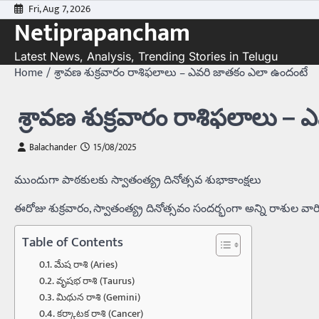
Skip
Fri, Aug 7, 2026
Netiprapancham
to
content
Latest News, Analysis, Trending Stories in Telugu
Home
శ్రావణ శుక్రవారం రాశిఫలాలు – ఎవరి జాతకం ఎలా ఉందంటే
శ్రావణ శుక్రవారం రాశిఫలాలు –
Balachander
15/08/2025
ముందుగా పాఠకులకు స్వాతంత్య్ర దినోత్సవ శుభాకాంక్షలు
ఈరోజు శుక్రవారం, స్వాతంత్య్ర దినోత్సవం సందర్భంగా అన్ని రాశుల వారి
Table of Contents
మేష రాశి (Aries)
వృషభ రాశి (Taurus)
మిథున రాశి (Gemini)
కర్కాటక రాశి (Cancer)