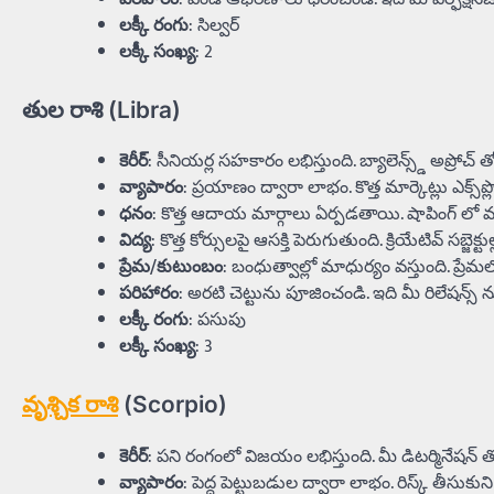
లక్కీ రంగు
: సిల్వర్
లక్కీ సంఖ్య
: 2
తుల రాశి (Libra)
కెరీర్
: సీనియర్ల సహకారం లభిస్తుంది. బ్యాలెన్స్డ్ అప్రోచ్ తో 
వ్యాపారం
: ప్రయాణం ద్వారా లాభం. కొత్త మార్కెట్లు ఎక్స్‌ప్లో
ధనం
: కొత్త ఆదాయ మార్గాలు ఏర్పడతాయి. షాపింగ్ లో మం
విద్య
: కొత్త కోర్సులపై ఆసక్తి పెరుగుతుంది. క్రియేటివ్ సబ్జెక్టుల
ప్రేమ/కుటుంబం
: బంధుత్వాల్లో మాధుర్యం వస్తుంది. ప్రే
పరిహారం
: అరటి చెట్టును పూజించండి. ఇది మీ రిలేషన్స్ 
లక్కీ రంగు
: పసుపు
లక్కీ సంఖ్య
: 3
వృశ్చిక రాశి
(Scorpio)
కెరీర్
: పని రంగంలో విజయం లభిస్తుంది. మీ డిటర్మినేషన్
వ్యాపారం
: పెద్ద పెట్టుబడుల ద్వారా లాభం. రిస్క్ తీసుకున