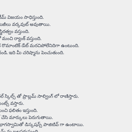
టీమ్ విజయం సాధిస్తుంది.
స్ట్రాటజీలు వర్కవుట్ అవుతాయి.
్థిరత్వం వస్తుంది.
మంచి ర్యాంక్ వస్తుంది.
రొమాంటిక్ డేట్ మరచిపోలేనిదిగా ఉంటుంది.
డి. ఇది మీ చరిష్మాను పెంచుతుంది.
కిల్స్ తో ప్రాబ్లమ్ సాల్వింగ్ లో రాణిస్తారు.
ంట్స్ వస్తారు.
 మంచి ఫలితం ఇస్తుంది.
ీట్ చేసి మార్కులు పెరుగుతాయి.
గస్వామితో డిస్కషన్స్ పాజిటివ్ గా ఉంటాయి.
జమ్ ను బలపరుస్తుంది.