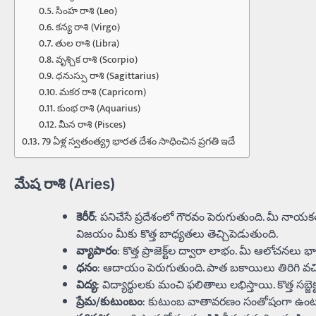
సింహ రాశి (Leo)
కన్య రాశి (Virgo)
తుల రాశి (Libra)
వృశ్చిక రాశి (Scorpio)
ధనుస్సు రాశి (Sagittarius)
మకర రాశి (Capricorn)
కుంభ రాశి (Aquarius)
మీన రాశి (Pisces)
79 ఏళ్ల స్వతంత్య్ర భారత దేశం సాధించిన ప్రగతి ఇదే
మేష రాశి (Aries)
కెరీర్
: పనిచేసే ప్రదేశంలో గౌరవం పెరుగుతుంది. మీ నాయకత్
విజయం మీకు కొత్త బాధ్యతలు తెచ్చిపెడుతుంది.
వ్యాపారం
: కొత్త ప్రాజెక్ట్‌ల ద్వారా లాభం. మీ ఆలోచనలు
ధనం
: ఆదాయం పెరుగుతుంది. పాత బకాయిలు తిరిగి వచ్చి, 
విద్య
: విద్యార్థులకు మంచి ఫలితాలు లభిస్తాయి. కొత్త సబ్జెక్టుల
ప్రేమ/కుటుంబం
: కుటుంబ వాతావరణం సంతోషంగా ఉంటుంది