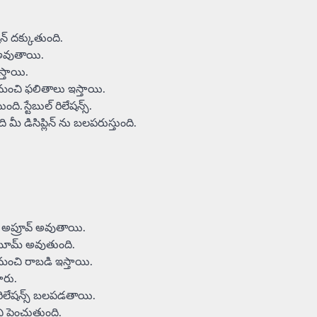
షన్ దక్కుతుంది.
్ అవుతాయి.
స్తాయి.
ు మంచి ఫలితాలు ఇస్తాయి.
స్టేబుల్ రిలేషన్స్.
ి మీ డిసిప్లిన్ ను బలపరుస్తుంది.
ు అప్రూవ్ అవుతాయి.
స్ బూమ్ అవుతుంది.
 మంచి రాబడి ఇస్తాయి.
తారు.
 రిలేషన్స్ బలపడతాయి.
ి పెంచుతుంది.