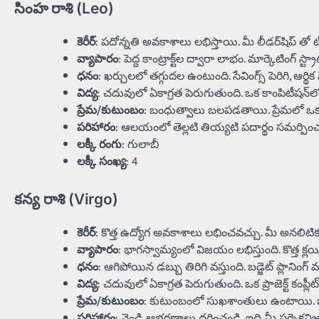
సింహ రాశి (Leo)
కెరీర్
: పదోన్నతి అవకాశాలు లభిస్తాయి. మీ లీడర్‌షిప్ తో 
వ్యాపారం
: పెద్ద కాంట్రాక్ట్‌ల ద్వారా లాభం. మార్కెటింగ్ 
ధనం
: ఖర్చులలో తగ్గుదల ఉంటుంది. సేవింగ్స్ పెరిగి, ఆర్థిక స
విద్య
: చదువులో ఏకాగ్రత పెరుగుతుంది. ఒక కాంపిటీషన్‌లో 
ప్రేమ/కుటుంబం
: బంధుత్వాలు బలపడతాయి. ప్రేమలో ఒక 
పరిహారం
: ఆలయంలో తెల్లటి తియ్యటి పదార్థం సమర్పించం
లక్కీ రంగు
: గులాబీ
లక్కీ సంఖ్య
: 4
కన్య రాశి (Virgo)
కెరీర్
: కొత్త ఉద్యోగ అవకాశాలు లభించవచ్చు. మీ అనలిటికల్ స్
వ్యాపారం
: భాగస్వామ్యంలో విజయం లభిస్తుంది. కొత్త క్లయి
ధనం
: ఆగిపోయిన డబ్బు తిరిగి వస్తుంది. బడ్జెట్ ప్లానింగ్
విద్య
: చదువులో ఏకాగ్రత పెరుగుతుంది. ఒక ప్రాజెక్ట్ కంప్ల
ప్రేమ/కుటుంబం
: కుటుంబంలో సుఖశాంతులు ఉంటాయి. భా
పరిహారం
: వెండి ఆభరణాలు ధరించండి. ఇది మీ పర్ఫెక్షని