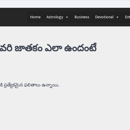
Home
Astrology
Business
Devotional
En
 ఎవరి జాతకం ఎలా ఉందంటే
కి ప్రత్యేకమైన ఫలితాలు ఉన్నాయి.