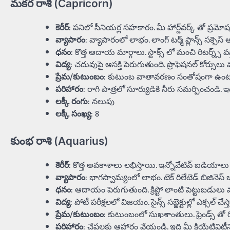
మకర రాశి (Capricorn)
కెరీర్
: పనిలో సీనియర్ల సహకారం. మీ హార్డ్‌వర్క్ తో ప్రమో
వ్యాపారం
: వ్యాపారంలో లాభం. లాంగ్ టర్మ్ ప్లాన్స్ సక్సెస
ధనం
: కొత్త ఆదాయ మార్గాలు. స్టాక్స్ లో మంచి రిటర్న్స్ వ
విద్య
: చదువుపై ఆసక్తి పెరుగుతుంది. ప్రొఫెషనల్ కోర్సుల
ప్రేమ/కుటుంబం
: కుటుంబ వాతావరణం సంతోషంగా ఉంటుంది. 
పరిహారం
: రాగి పాత్రలో సూర్యుడికి నీరు సమర్పించండి. ఇద
లక్కీ రంగు
: నలుపు
లక్కీ సంఖ్య
: 8
కుంభ రాశి (Aquarius)
కెరీర్
: కొత్త అవకాశాలు లభిస్తాయి. ఇన్నోవేటివ్ ఐడియాల
వ్యాపారం
: భాగస్వామ్యంలో లాభం. టెక్ రిలేటెడ్ బిజినె
ధనం
: ఆదాయం పెరుగుతుంది. క్రిప్టో లాంటి పెట్టుబడులు
విద్య
: పోటీ పరీక్షలలో విజయం. సైన్స్ సబ్జెక్టుల్లో ఎక్సల్ చేస్
ప్రేమ/కుటుంబం
: కుటుంబంలో సుఖశాంతులు. ఫ్రెండ్స్ తో
పరిహారం
: చేపలకు ఆహారం వేయండి. ఇది మీ క్రియేటివిటీన