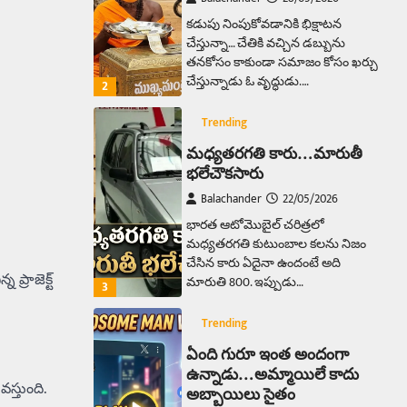
కడుపు నింపుకోవడానికి భిక్షాటన
చేస్తున్నా… చేతికి వచ్చిన డబ్బును
తనకోసం కాకుండా సమాజం కోసం ఖర్చు
చేస్తున్నాడు ఓ వృద్ధుడు.…
2
Trending
మధ్యతరగతి కారు…మారుతీ
భలేచౌకసారు
Balachander
22/05/2026
భారత ఆటోమొబైల్ చరిత్రలో
మధ్యతరగతి కుటుంబాల కలను నిజం
చేసిన కారు ఏదైనా ఉందంటే అది
్రాజెక్ట్
మారుతి 800. ఇప్పుడు…
3
Trending
ఏంది గురూ ఇంత అందంగా
ఉన్నాడు…అమ్మాయిలే కాదు
స్తుంది.
అబ్బాయిలు సైతం