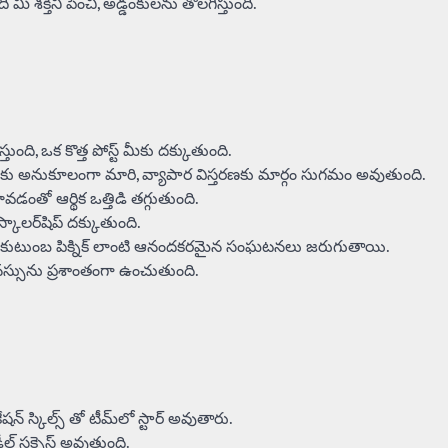
 మీ శక్తిని పెంచి, అడ్డంకులను తొలగిస్తుంది.
తుంది, ఒక కొత్త పోస్ట్ మీకు దక్కుతుంది.
స్ మీకు అనుకూలంగా మారి, వ్యాపార విస్తరణకు మార్గం సుగమం అవుతుంది.
డంతో ఆర్థిక ఒత్తిడి తగ్గుతుంది.
్కాలర్‌షిప్ దక్కుతుంది.
ది. కుటుంబ పిక్నిక్ లాంటి ఆనందకరమైన సంఘటనలు జరుగుతాయి.
 మనస్సును ప్రశాంతంగా ఉంచుతుంది.
న్ స్కిల్స్ తో టీమ్‌లో స్టార్ అవుతారు.
ీల్ సక్సెస్ అవుతుంది.