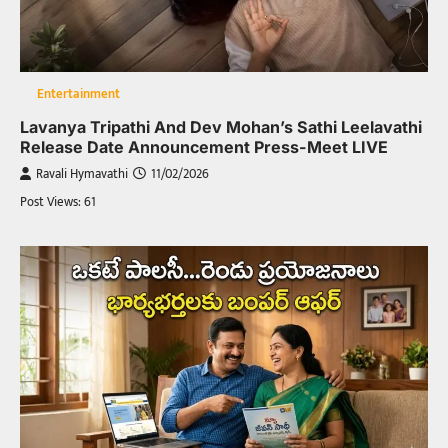
Entertainment
Lavanya Tripathi And Dev Mohan’s Sathi Leelavathi
Release Date Announcement Press-Meet LIVE
Ravali Hymavathi
11/02/2026
Post Views: 61