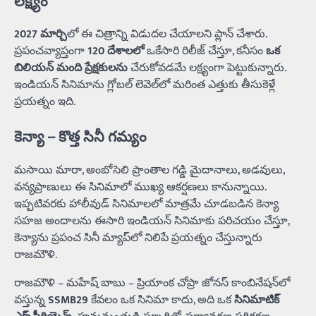
లక్ష్యం
2027 మార్చి
లో ఈ చిత్రాన్ని విడుదల చేయాలని ప్లాన్ చేశారు.
ప్రపంచవ్యాప్తంగా
120 దేశాలలో
ఒకేసారి రిలీజ్ చేస్తూ, కనీసం
ఒక
బిలియన్ మంది ప్రేక్షకులను
చేరుకోవడమే లక్ష్యంగా పెట్టుకున్నారు.
ఇండియన్ సినిమాను గ్లోబల్ లెవెల్‌లో మరింత ఎత్తుకు తీసుకెళ్లే
ప్రయత్నం ఇది.
కెన్యా – కొత్త సినీ గమ్యం
మసాయి మారా, అంబోసెలి ప్రాంతాల గడ్డి మైదానాలు, అడవులు,
వన్యప్రాణులు ఈ సినిమాలో ముఖ్య ఆకర్షణలు కానున్నాయి.
ఇప్పటివరకు హాలీవుడ్ సినిమాలలో మాత్రమే చూడబడిన కెన్యా
సహజ అందాలను ఈసారి ఇండియన్ సినిమాకు పరిచయం చేస్తూ,
కెన్యాను ప్రపంచ సినీ మ్యాప్‌లో నిలిపే ప్రయత్నం చేస్తున్నారు
రాజమౌళి.
రాజమౌళి – మహేష్ బాబు – ప్రియాంక చోప్రా జోనస్ కాంబినేషన్‌లో
వస్తున్న
SSMB29
కేవలం ఒక సినిమా కాదు, అది ఒక
సినిమాటిక్