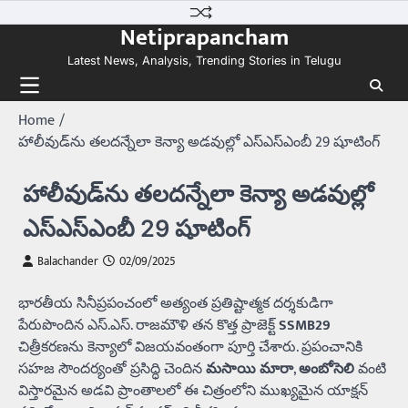
Skip
Netiprapancham
to
content
Latest News, Analysis, Trending Stories in Telugu
Home
హాలీవుడ్‌ను తలదన్నేలా కెన్యా అడవుల్లో ఎస్ఎస్ఎంబీ 29 షూటింగ్‌
హాలీవుడ్‌ను తలదన్నేలా కెన్యా అడవుల్లో
ఎస్ఎస్ఎంబీ 29 షూటింగ్‌
Balachander
02/09/2025
భారతీయ సినీప్రపంచంలో అత్యంత ప్రతిష్టాత్మక దర్శకుడిగా
పేరుపొందిన ఎస్‌.ఎస్‌. రాజమౌళి తన కొత్త ప్రాజెక్ట్
SSMB29
చిత్రీకరణను కెన్యాలో విజయవంతంగా పూర్తి చేశారు. ప్రపంచానికి
సహజ సౌందర్యంతో ప్రసిద్ధి చెందిన
మసాయి మారా
,
అంబోసెలి
వంటి
విస్తారమైన అడవి ప్రాంతాలలో ఈ చిత్రంలోని ముఖ్యమైన యాక్షన్