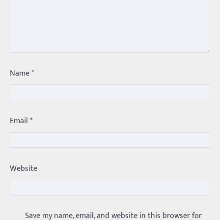
Trending
Name
*
మధ్యతరగతి కారు…మారుతీ భలేచౌకసారు
Balachander
22/05/2026
భారత ఆటోమొబైల్ చరిత్రలో మధ్యతరగతి కుటుంబాల
కలను నిజం చేసిన కారు ఏదైనా ఉందంటే అది మారుతి
Email
*
800. ఇప్పుడు…
3
Trending
ఏంది గురూ ఇంత అందంగా ఉన్నాడు…
Website
అమ్మాయిలే కాదు అబ్బాయిలు సైతం
Balachander
15/04/2026
అందమైన అమ్మాయిని పుత్తడి బొమ్మఅని లేదా బాపూ
బోమ్మ అని పిలుస్తాం. స్పెయిన్‌ అమ్మాయిలు చాలా
అందంగా ఉంటారనే నానుడి…
Save my name, email, and website in this browser for
4