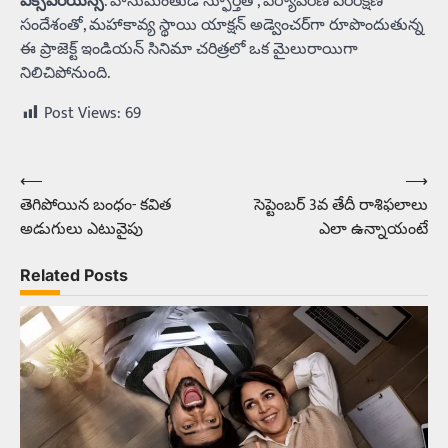
ఎక్స్‌పీరియెన్స్
. హనుమంతుడి స్ఫూర్తితో, పర్యావరణ పరిరక్షణ
సందేశంతో, మహాకావ్య స్థాయి యాక్షన్ అడ్వెంచర్‌గా రూపొందుతున్న
ఈ ప్రాజెక్ట్‌ ఇండియన్ సినిమా చరిత్రలో ఒక మైలురాయిగా
నిలిచిపోనుంది.
Post Views:
69
⟵
⟶
Post
తెగిపోయిన బంధం- కవిత
సెప్టెంబర్‌ 3వ తేదీ రాశిఫలాలు
navigation
అడుగులు ఎటువైపు
ఎలా ఉన్నాయంటే
Related Posts