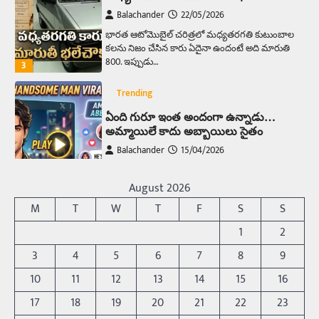
Balachander
22/05/2026
భారత ఆటోమొబైల్ చరిత్రలో మధ్యతరగతి కుటుంబాల
కలను నిజం చేసిన కారు ఏదైనా ఉందంటే అది మారుతి
800. ఇప్పుడు…
3
Trending
ఏంది గురూ ఇంత అందంగా ఉన్నాడు…
అమ్మాయిలే కాదు అబ్బాయిలు సైతం
Balachander
15/04/2026
అందమైన అమ్మాయిని పుత్తడి బొమ్మఅని లేదా బాపూ
బోమ్మ అని పిలుస్తాం. స్పెయిన్‌ అమ్మాయిలు చాలా
August 2026
అందంగా ఉంటారనే నానుడి…
4
M
T
W
T
F
S
S
Trending
1
2
రోడ్డుపై ఏరులై పారిన బీర్లు… ఘాటుతో
3
4
5
6
7
8
9
మండుతున్న నోర్లు
10
11
12
13
14
15
16
Balachander
15/04/2026
17
18
19
20
21
22
23
ఉత్తర ప్రదేశ్‌లోని ఝాన్సీ జిల్లాలో ఒక వింతైన రోడ్డు
ప్రమాదం చోటుచేసుకుంది. ఝాన్సీ–కాన్పూర్ జాతీయ