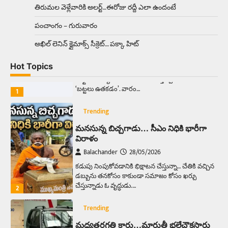
రహదారిపై వేల సంఖ్యలో బీరు…
5
తిరుమల వెళ్లేవారికి అలర్ట్‌…ఈరోజు రద్దీ ఎలా ఉందంటే
పంచాంగం – గురువారం
Trending
అక్కడ ఆదివారం బట్టలు ఉతికితే…జైలుకే
అఖిల్‌ లెనిన్ క్లైమాక్స్‌ సీక్రెట్‌… పక్కా హిట్‌
Balachander
13/06/2026
Hot Topics
ఆదివారం వచ్చిందంటే చాలు సామాన్యుడి నుండి
సాఫ్ట్‌వేర్ ఉద్యోగి వరకు అందరికీ గుర్తొచ్చే మొదటి పని
‘బట్టలు ఉతకడం’. వారం…
1
Trending
మనసున్న బిచ్చగాడు… సీఎం నిధికి భారీగా
విరాళం
Balachander
28/05/2026
కడుపు నింపుకోవడానికి భిక్షాటన చేస్తున్నా… చేతికి వచ్చిన
డబ్బును తనకోసం కాకుండా సమాజం కోసం ఖర్చు
చేస్తున్నాడు ఓ వృద్ధుడు.…
2
Trending
మధ్యతరగతి కారు…మారుతీ భలేచౌకసారు