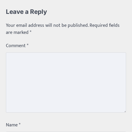
Leave a Reply
Your email address will not be published.
Required fields
are marked
*
Comment
*
Trending
Name
*
మధ్యతరగతి కారు…మారుతీ భలేచౌకసారు