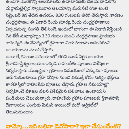
ఉండగా, మరికొన్ని ఆలయాలను ఉదాహరణకు విజయవాడలోని
దుర్గామల్లేశ్వర స్వామివారి ఆలయాన్ని మరుసటి రోజు అంటే
సెప్టెంబర్‌ 8వ తేదీన ఉదయం 8.30 గంటలకు తిరిగి తెరుస్తారు. కారణం
చంద్రగ్రహణం. ఈ ఏడాది రెండు సూర్య, రెండు చంద్రగ్రహణాలు
ఏర్పడనున్న సంగతి తెలిసిందే. ఇందులో భాగంగా ఈ ఏడాది సెప్టెంబర్‌
7వ తేదీ మధ్యాహ్నం 3.30 గంటల నుంచి చంద్రగ్రహణం ప్రారంభం
కానున్నది. ఈ నేపథ్యంలో గ్రహకాల నియమాలను అనుసరించి
ఆలయాలను మూసివేస్తారు.
అయితే, గ్రహణం సమయంలో తెరిచి ఉండే ఏకైక ఆలయం
శ్రీకాళహస్తీశ్వరాలయం. ఇక్కడ రాహుకేతు పూజలు విశేషంగా
నిర్వహిస్తారు. ముఖ్యంగా గ్రహణం సమయంలో ఎక్కువగా పూజలు
జరుగుతుంటాయి. గ్రహ దోషాల నుంచి విముక్తి కోసం నిత్యం భక్తులు
కాళహస్తిలో రాహుకేతు పూజలు చేస్తారు. గ్రహణ సమయాల్లో
నిర్వహించే పూజల వలన విశేషమైన ఫలితాలు ఉంటాయని
పండితులు చెబుతున్నారు. రాహుకేతు గ్రహాల పూజలకు శ్రీకాళహస్తి
దేవాలయం ఎందుకు ఫేమస్‌ అయిందో మరో ఆర్టికల్‌లో
తెలుసుకుందాం.
వామ్మో…ఇది బల్లినా డైనోసారా? ఇలా చేస్తుందేంటి?