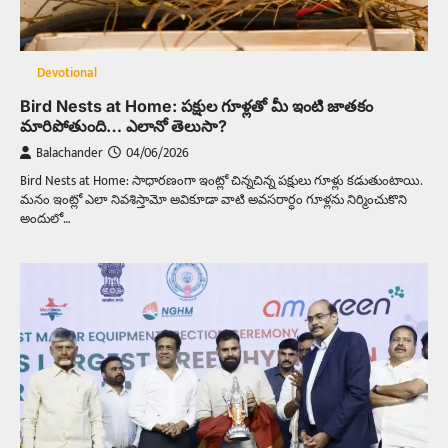
Devotional
Bird Nests at Home: పక్షుల గూళ్లతో మీ ఇంటి జాతకం
మారిపోతుంది… ఎలానో తెలుసా?
Balachander
04/06/2026
Bird Nests at Home: సాధారణంగా ఇంట్లో చిన్నచిన్న పక్షులు గూళ్లు కడుతుంటాయి.
మనం ఇంట్లో ఎలా నివశిస్తామో అవికూడా వాటి అవసరార్ధం గూళ్లను నిర్మించుకొని
అందులో…