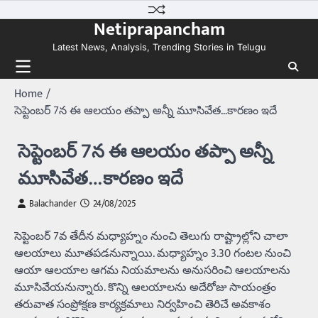
Skip
Netiprapancham
to
content
Latest News, Analysis, Trending Stories in Telugu
Home
సెప్టెంబర్‌ 7న ఈ ఆలయం తప్పా అన్నీ మూసివేత…కారణం ఇదే
సెప్టెంబర్‌ 7న ఈ ఆలయం తప్పా అన్నీ
మూసివేత…కారణం ఇదే
Balachander
24/08/2025
సెప్టెంబర్‌ 7వ తేదీన మధ్యాహ్నం నుంచి తెలుగు రాష్ట్రాల్లోని చాలా
ఆలయాలు మూతపడనున్నాయి. మధ్యాహ్నం 3.30 గంటల నుంచి
ఆయా ఆలయాల ఆగమ నియమాలను అనుసరించి ఆలయాలను
మూసివేయనున్నారు. కొన్ని ఆలయాలను అదేరోజు సాయంత్రం
తరువాత సంప్రోక్షణ కార్యక్రమాలు నిర్వహించి తెరిచే అవకాశం