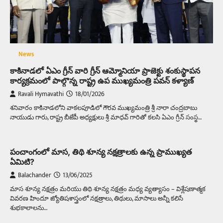
News
కాకినాడలో ఏఎం గ్రీన్ వారి గ్రీన్ ఆమ్మోనియా ప్రాజెక్టు శంకుస్థాపన
కార్యక్రమంలో పాల్గొన్న రాష్ట్ర ఉప ముఖ్యమంత్రి పవన్ కళ్యాణ్
Ravali Hymavathi
18/01/2026
శనివారం కాకినాడలోని వాకలపూడిలో గౌరవ ముఖ్యమంత్రి శ్రీ నారా చంద్రబాబు
నాయుడు గారు, రాష్ట్ర బీజేపీ అధ్యక్షులు శ్రీ మాధవ్ గారితో కలసి ఏఎం గ్రీన్ సంస్థ…
పంచాంగంలో మాస, తిథి శూన్య నక్షత్రాలకు ఉన్న ప్రాముఖ్యత
ఏమిటి?
Balachander
13/06/2025
మాస శూన్య నక్షత్రం మరియు తిథి శూన్య నక్షత్రం మధ్య వ్యత్యాసం – విశ్లేషణాత్మక
వివరణ హిందూ జ్యోతిషశాస్త్రంలో నక్షత్రాలు, తిథులు, మాసాలు అన్నీ కలిసే
శుభకాలాలను…