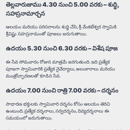
తెల్లవారుజాము 4.30 నుంచి 5.00 వరకు – శుద్ధి,
సహస్రనామార్చన
ఆలయం మరియు పరిసరాలను శుద్ధి చేసి, శ్రీ వేంకటేశ్వర స్వామికి
శ్రీవిష్ణు సహస్రనామంతో పూజలు జరుగుతాయి.
ఉదయం 5.30 నుంచి 6.30 వరకు – విశేష పూజ
ఈ సేవ సోమవారం రోజున మాత్రమే జరగుతుంది. ఇది ప్రత్యేక
పూజగా స్వామివారికి ప్రత్యేక నైవేద్యాలు, అలంకారాలు మరియు
మంత్రోచ్ఛారణలతో కూడిన సేవ.
ఉదయం 7.00 నుంచి రాత్రి 7.00 వరకు – దర్శనం
సాధారణ భక్తులకు స్వామివారి దర్శనం కోసం ఆలయం తెరిచి
ఉంటుంది. ప్రత్యేక దర్శనాలు, సర్వదర్శనం, దివ్యదర్శనాలు ఈ
సమయంలో జరుగుతాయి.