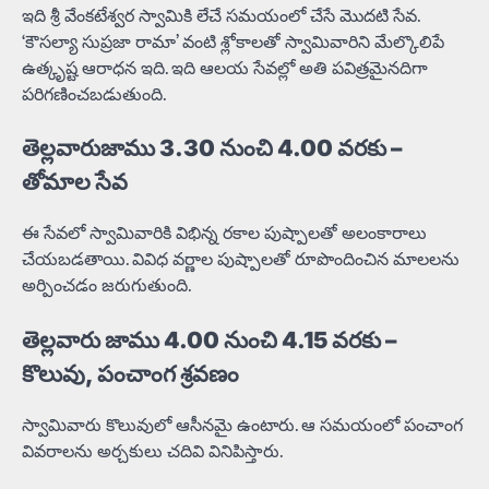
ఇది శ్రీ వేంకటేశ్వర స్వామికి లేచే సమయంలో చేసే మొదటి సేవ.
‘కౌసల్యా సుప్రజా రామా’ వంటి శ్లోకాలతో స్వామివారిని మేల్కొలిపే
ఉత్కృష్ట ఆరాధన ఇది. ఇది ఆలయ సేవల్లో అతి పవిత్రమైనదిగా
పరిగణించబడుతుంది.
తెల్లవారుజాము 3.30 నుంచి 4.00 వరకు –
తోమాల సేవ
ఈ సేవలో స్వామివారికి విభిన్న రకాల పుష్పాలతో అలంకారాలు
చేయబడతాయి. వివిధ వర్ణాల పుష్పాలతో రూపొందించిన మాలలను
అర్పించడం జరుగుతుంది.
తెల్లవారు జాము 4.00 నుంచి 4.15 వరకు –
కొలువు, పంచాంగ శ్రవణం
స్వామివారు కొలువులో ఆసీనమై ఉంటారు. ఆ సమయంలో పంచాంగ
వివరాలను అర్చకులు చదివి వినిపిస్తారు.