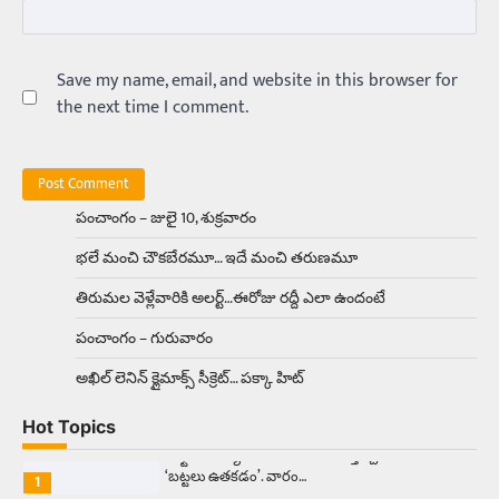
Balachander
15/04/2026
అందమైన అమ్మాయిని పుత్తడి బొమ్మఅని లేదా బాపూ
బోమ్మ అని పిలుస్తాం. స్పెయిన్‌ అమ్మాయిలు చాలా
అందంగా ఉంటారనే నానుడి…
Save my name, email, and website in this browser for
4
the next time I comment.
Trending
రోడ్డుపై ఏరులై పారిన బీర్లు… ఘాటుతో
మండుతున్న నోర్లు
Balachander
15/04/2026
పంచాంగం – జులై 10, శుక్రవారం
ఉత్తర ప్రదేశ్‌లోని ఝాన్సీ జిల్లాలో ఒక వింతైన రోడ్డు
భలే మంచి చౌకబేరమూ… ఇదే మంచి తరుణమూ
ప్రమాదం చోటుచేసుకుంది. ఝాన్సీ–కాన్పూర్ జాతీయ
రహదారిపై వేల సంఖ్యలో బీరు…
5
తిరుమల వెళ్లేవారికి అలర్ట్‌…ఈరోజు రద్దీ ఎలా ఉందంటే
పంచాంగం – గురువారం
Trending
అక్కడ ఆదివారం బట్టలు ఉతికితే…జైలుకే
అఖిల్‌ లెనిన్ క్లైమాక్స్‌ సీక్రెట్‌… పక్కా హిట్‌
Balachander
13/06/2026
Hot Topics
ఆదివారం వచ్చిందంటే చాలు సామాన్యుడి నుండి
సాఫ్ట్‌వేర్ ఉద్యోగి వరకు అందరికీ గుర్తొచ్చే మొదటి పని
‘బట్టలు ఉతకడం’. వారం…
1