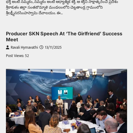
భక్తి అంటే నమ్మకం, నమ్మకం అంటే ఆధ్యాత్మిక శక్తి. ఆ శక్తిని సాక్షాత్కరించే ప్రదేశం
శ్రీకాకుళం జిల్లా సంతబొమ్మాళి మండలంలోని చెట్లతాండ్ర గ్రామంలోని
శ్రీలక్ష్మీనరసింహస్వామి దేవాలయం. ఈ…
Producer SKN Speech At ‘The Girlfriend’ Success
Meet
Ravali Hymavathi
13/11/2025
Post Views: 52