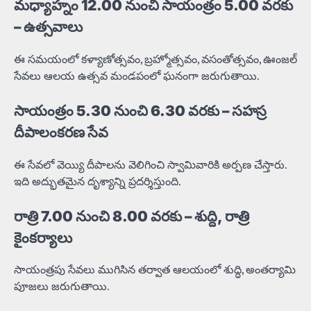
మధ్యాహ్నం 12.00 నుంచి సాయంత్రం 5.00 వరకు
– ఉత్సవాలు
ఈ సమయంలో కళ్యాణోత్సవం, బ్రహ్మోత్సవం, వసంతోత్సవం, ఊంజల్
సేవలు ఆలయ ఉత్సవ మండపంలో ఘనంగా జరుగుతాయి.
సాయంత్రం 5.30 నుంచి 6.30 వరకు – సహస్ర
దీపాలంకరణ సేవ
ఈ సేవలో వెయ్యి దీపాలను వెలిగించి స్వామివారికి అర్పణ చేస్తారు.
ఇది అద్భుతమైన దృశ్యాన్ని ప్రదర్శిస్తుంది.
రాత్రి 7.00 నుంచి 8.00 వరకు – శుద్ది, రాత్రి
కైంకర్యాలు
సాయంత్రపు సేవలు ముగిసిన తర్వాత ఆలయంలో శుద్ధి, అంతర్యామి
పూజలు జరుగుతాయి.