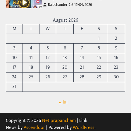
Balachander
15/04/2026
అందమైన అమ్మాయిని పుత్తడి బొమ్మఅని లేదా బాపూ
బోమ్మ అని పిలుస్తాం. స్పెయిన్‌ అమ్మాయిలు చాలా
August 2026
అందంగా ఉంటారనే నానుడి…
4
M
T
W
T
F
S
S
Trending
1
2
రోడ్డుపై ఏరులై పారిన బీర్లు… ఘాటుతో
3
4
5
6
7
8
9
మండుతున్న నోర్లు
10
11
12
13
14
15
16
Balachander
15/04/2026
17
18
19
20
21
22
23
ఉత్తర ప్రదేశ్‌లోని ఝాన్సీ జిల్లాలో ఒక వింతైన రోడ్డు
ప్రమాదం చోటుచేసుకుంది. ఝాన్సీ–కాన్పూర్ జాతీయ
24
25
26
27
28
29
30
రహదారిపై వేల సంఖ్యలో బీరు…
5
31
Trending
« Jul
అక్కడ ఆదివారం బట్టలు ఉతికితే…జైలుకే
Balachander
13/06/2026
ఆదివారం వచ్చిందంటే చాలు సామాన్యుడి నుండి
Copyright © 2026
Netiprapancham
| Link
సాఫ్ట్‌వేర్ ఉద్యోగి వరకు అందరికీ గుర్తొచ్చే మొదటి పని
News by
Ascendoor
| Powered by
WordPress
.
‘బట్టలు ఉతకడం’. వారం…
1