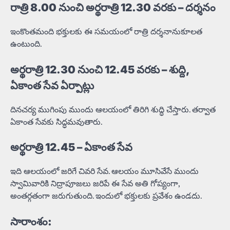
రాత్రి 8.00 నుంచి అర్థరాత్రి 12.30 వరకు – దర్శనం
ఇంకొంతమంది భక్తులకు ఈ సమయంలో రాత్రి దర్శనానుకూలత
ఉంటుంది.
అర్థరాత్రి 12.30 నుంచి 12.45 వరకు – శుద్ది,
ఏకాంత సేవ ఏర్పాట్లు
దినచర్య ముగింపు ముందు ఆలయంలో తిరిగి శుద్ధి చేస్తారు. తర్వాత
ఏకాంత సేవకు సిద్ధమవుతారు.
అర్థరాత్రి 12.45 – ఏకాంత సేవ
ఇది ఆలయంలో జరిగే చివరి సేవ. ఆలయం మూసివేసే ముందు
స్వామివారికి నిద్రాపూజలు జరిపే ఈ సేవ అతి గోప్యంగా,
అంతర్గతంగా జరుగుతుంది. ఇందులో భక్తులకు ప్రవేశం ఉండదు.
సారాంశం: