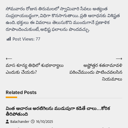
సోమవారం రోజున తిరుమలలో స్వామివారి సేవలు అత్యంత
సంప్రదాయబద్ధంగా, విధిగా కొనసాగుతాయి. ప్రతి ఆరాధనకు విశిష్టత
ఉంది. భక్తులు ఈ వివరాలు తెలుసుకొని ముందుగానే ప్రణాళిక
రూపొందించుకుంటే, అభిష్ట ఫలాలను పొందవచ్చు.
Post Views:
77
⟵
⟶
Post
మాస శూన్య తిథిలో శుభకార్యాలు
అష్టోత్తర శతనామావళి
navigation
ఎందుకు చేయరు?
పఠించేముందు పాటించవలసిన
నియమాలు
Related Posts
వింత ఆచారంః అరటిగెలను ముడుపుగా కడితే చాలు…కోరిక
తీరిపోతుంది
Balachander
16/10/2025