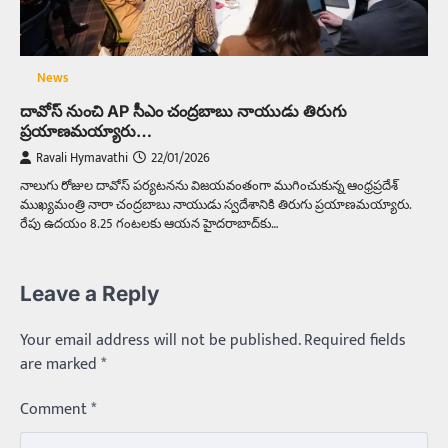
News
దావోస్ నుంచి AP సీఎం చంద్రబాబు నాయుడు తిరుగు
ప్రయాణమయ్యారు…
Ravali Hymavathi
22/01/2026
నాలుగు రోజుల దావోస్ పర్యటనను విజయవంతంగా ముగించుకున్న ఆంధ్రప్రదేశ్
ముఖ్యమంత్రి నారా చంద్రబాబు నాయుడు స్వదేశానికి తిరుగు ప్రయాణమయ్యారు.
రేపు ఉదయం 8.25 గంటలకు ఆయన హైదరాబాద్‌కు…
Leave a Reply
Your email address will not be published.
Required fields
are marked
*
Comment
*