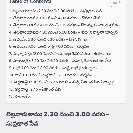
Table of Contents
తెల్లవారుజాము 2.30 నుంచి 3.00 వరకు – సుప్రభాత సేవ
తెల్లవారుజాము 3.30 నుంచి 4.00 వరకు – తోమాల సేవ
తెల్లవారు జాము 4.00 నుంచి 4.15 వరకు – కొలువు, పంచాంగ శ్రవణం
తెల్లవారుజాము 4.30 నుంచి 5.00 వరకు – శుద్ధి, సహస్రనామార్చన
ఉదయం 5.30 నుంచి 6.30 వరకు – విశేష పూజ
ఉదయం 7.00 నుంచి రాత్రి 7.00 వరకు – దర్శనం
మధ్యాహ్నం 12.00 నుంచి సాయంత్రం 5.00 వరకు – ఉత్సవాలు
సాయంత్రం 5.30 నుంచి 6.30 వరకు – సహస్ర దీపాలంకరణ సేవ
రాత్రి 7.00 నుంచి 8.00 వరకు – శుద్ది, రాత్రి కైంకర్యాలు
రాత్రి 8.00 నుంచి అర్థరాత్రి 12.30 వరకు – దర్శనం
అర్థరాత్రి 12.30 నుంచి 12.45 వరకు – శుద్ది, ఏకాంత సేవ ఏర్పాట్లు
అర్థరాత్రి 12.45 – ఏకాంత సేవ
సారాంశం:
తెల్లవారుజాము 2.30 నుంచి 3.00 వరకు –
సుప్రభాత సేవ