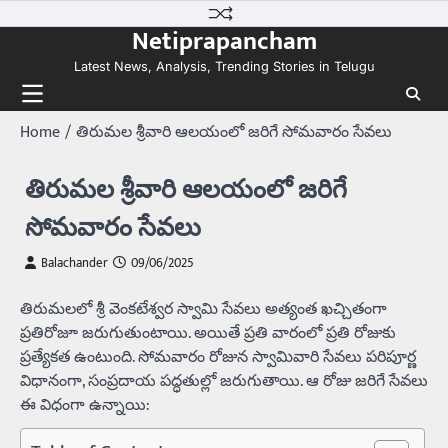
Skip
Netiprapancham
to
content
Latest News, Analysis, Trending Stories in Telugu
Home
తిరుమల శ్రీవారి ఆలయంలో జరిగే సోమవారం సేవలు
తిరుమల శ్రీవారి ఆలయంలో జరిగే
సోమవారం సేవలు
Balachander
09/06/2025
తిరుమలలో శ్రీ వెంకటేశ్వర స్వామి సేవలు అత్యంత ఖచ్చితంగా
ప్రతిరోజూ జరుగుతుంటాయి. అయితే ప్రతి వారంలో ప్రతి రోజుకు
ప్రత్యేకత ఉంటుంది. సోమవారం రోజున స్వామివారి సేవలు పరిపూర్ణ
విధానంగా, సంప్రదాయ పద్ధతుల్లో జరుగుతాయి. ఆ రోజు జరిగే సేవలు
ఈ విధంగా ఉన్నాయి: