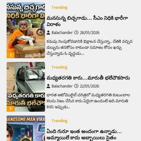
Trending
మనసున్న బిచ్చగాడు… సీఎం నిధికి భారీగా
విరాళం
Balachander
28/05/2026
కడుపు నింపుకోవడానికి భిక్షాటన చేస్తున్నా… చేతికి వచ్చిన
డబ్బును తనకోసం కాకుండా సమాజం కోసం ఖర్చు
చేస్తున్నాడు ఓ వృద్ధుడు.…
2
Trending
మధ్యతరగతి కారు…మారుతీ భలేచౌకసారు
Balachander
22/05/2026
భారత ఆటోమొబైల్ చరిత్రలో మధ్యతరగతి కుటుంబాల
కలను నిజం చేసిన కారు ఏదైనా ఉందంటే అది మారుతి
800. ఇప్పుడు…
3
Trending
ఏంది గురూ ఇంత అందంగా ఉన్నాడు…
అమ్మాయిలే కాదు అబ్బాయిలు సైతం