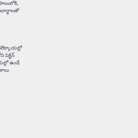
Balachander
13/06/2026
పొలంలోకి,
పదార్ధాలతో
ఆదివారం వచ్చిందంటే చాలు
సామాన్యుడి నుండి సాఫ్ట్‌వేర్ ఉద్యోగి
వరకు అందరికీ గుర్తొచ్చే మొదటి పని
‘బట్టలు ఉతకడం’. వారం…
1
Trending
లేక్కాయల్లో
క్టిన్‌
మనసున్న బిచ్చగాడు… సీఎం
నిధికి భారీగా విరాళం
యల్లో ఉండే
షకాలు
Balachander
28/05/2026
కడుపు నింపుకోవడానికి భిక్షాటన
చేస్తున్నా… చేతికి వచ్చిన డబ్బును
తనకోసం కాకుండా సమాజం కోసం ఖర్చు
చేస్తున్నాడు ఓ వృద్ధుడు.…
2
Trending
మధ్యతరగతి కారు…మారుతీ
భలేచౌకసారు