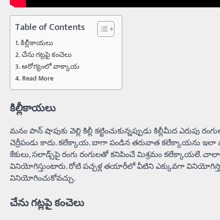
Table of Contents
కిల్లీకాయలు
చేను గట్లపై కంచెలు
ఆరోగ్యంలో వాక్కాయ
Read More
కిల్లీకాయలు
మనం పాన్‌ షాపుకు వెల్లి కిల్లీ కట్టించుకున్నప్పుడు కిల్లీమీద ఎరుపు ర
చెర్రీపండు కాదు. కలేక్కాయ. బాగా పండిన తరువాత కలేక్కాయను ఇలా వ
కేకులు, సలాడ్స్‌పై రంగు రంగులతో కనిపించే మిశ్రమం కలేక్కాయలే. చా
వినియోగిస్తుంటారు. రోటి పచ్చళ్ల తయారీలో వీటిని ఎక్కువగా వినియోగి
వినియోగించుకోవచ్చు.
చేను గట్లపై కంచెలు