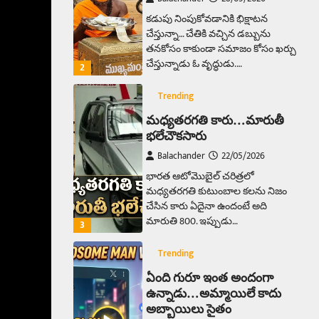
కడుపు నింపుకోవడానికి భిక్షాటన
చేస్తున్నా… చేతికి వచ్చిన డబ్బును
తనకోసం కాకుండా సమాజం కోసం ఖర్చు
చేస్తున్నాడు ఓ వృద్ధుడు.…
2
Trending
మధ్యతరగతి కారు…మారుతీ
భలేచౌకసారు
Balachander
22/05/2026
భారత ఆటోమొబైల్ చరిత్రలో
మధ్యతరగతి కుటుంబాల కలను నిజం
చేసిన కారు ఏదైనా ఉందంటే అది
మారుతి 800. ఇప్పుడు…
3
Trending
ఏంది గురూ ఇంత అందంగా
ఉన్నాడు…అమ్మాయిలే కాదు
అబ్బాయిలు సైతం