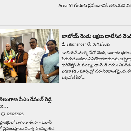
Area 51 గురించి ప్రపంచానికి తెలియని
బాబోయ్‌ రెండు లక్షలు దాటేసిన వెం
Balachander
03/12/2025
బులియన్‌ మార్కెట్‌లో వెండి, బంగారం ధరల
పెరుగుతుండటం వినియోగదారులను ఆశ్చర్యా
గురిచేస్తోంది. ముఖ్యంగా వెండి ధరలు విపరీ
ఎగబాకడం మార్కెట్లో చర్చనీయాంశమైంది. ఈ
ఒక్కరోజే కిలో…
తెలంగాణ సీఎం రేవంత్ రెడ్డి
ాలు…
12/02/2026
ప్రాజెక్టులో భాగంగా ఈసా – మూసీ
 ప్ర‌పంచ‌స్థాయి విద్యా సాంస్కృతిక‌,