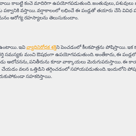
 ఉంటాయి కాబట్టి కంచె మాదిరిగా ఉపయోగపడుతుంది. జంతువులు, పశువులు 
ు పక్వానికి వస్తాయి. వర్షాకాలంలో లభించే ఈ పండ్లతో తయారు చేసే వివిధ 
 మనం ఆరోగ్య రహస్యాలను తెలుసుకుందాం.
గా ఉంటాయి. ఇవి
వ్యాధినిరోధక శక్తి
ని పెంచడంలో కీలకపాత్రను పోషిస్తాయి. ఇక క
జీర్తి సమస్యకు మంచి ఔషధంగా ఉపయోగపడుతుంది. అంతేకాదు, ఈ పండ్లలోని పె
ది. మెదడు ఆలోచనను, పనితీరును కూడా వాక్కాయలు మెరుగుపరుస్తాయి. ఈ కా
ఉత్పత్తి చేయడం వలన ఒత్తిడిని తగ్గించడంలో సహాయపడుతుంది. ఇందులోని పో
 పేరుకుపోకుండా సహకరిస్తాయి.