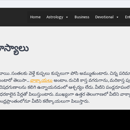
Home
Astrology
Business
Devotional
En
హస్యాలు
్తుంటాయి. సంతలకు వెళ్తే కుప్పలు కుప్పలుగా పోసి అమ్ముతుంటారు. చిన్న పర
ఏమంటారో తెలుసా…
వాక్కాయలు
అంటాం. రుచికి కాస్త వగరుగాను, మరికాస్త
షధగుణాలను కలిగి ఉన్నాయనడంలో ఆశ్చర్యం లేదు. వీటిని పండ్లరూపంలోన
కాలైన పేర్లతో పిలుస్తుంటారు. ముఖ్యంగా ఉత్తర తెలంగాణలో వీటిని వా
ంధ్రప్రాంతంలోనూ వీటిని కలేక్కాయలుగా పిలుస్తారు.