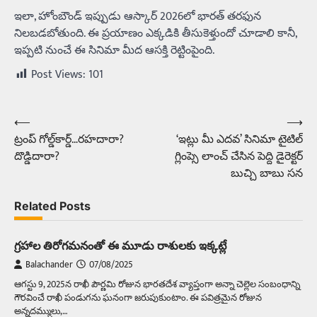
ఇలా, హోంబౌండ్ ఇప్పుడు ఆస్కార్‌ 2026లో భారత్‌ తరఫున
నిలబడబోతుంది. ఈ ప్రయాణం ఎక్కడికి తీసుకెళ్తుందో చూడాలి కానీ,
ఇప్పటి నుంచే ఈ సినిమా మీద ఆసక్తి రెట్టింపైంది.
Post Views:
101
⟵
⟶
Post
ట్రంప్‌ గోల్డ్‌కార్డ్‌…రహదారా?
‘ఇట్లు మీ ఎదవ’ సినిమా టైటిల్
navigation
దొడ్డిదారా?
గ్లింప్సె లాంచ్ చేసిన పెద్ది డైరెక్టర్
బుచ్చి బాబు సన
Related Posts
గ్రహాల తిరోగమనంతో ఈ మూడు రాశులకు ఇక్కట్లే
Balachander
07/08/2025
ఆగస్టు 9, 2025న రాఖీ పౌర్ణమి రోజున భారతదేశ వ్యాప్తంగా అన్నా చెల్లెల సంబంధాన్ని
గౌరవించే రాఖీ పండుగను ఘనంగా జరుపుకుంటాం. ఈ పవిత్రమైన రోజున
అన్నదమ్ములు,…