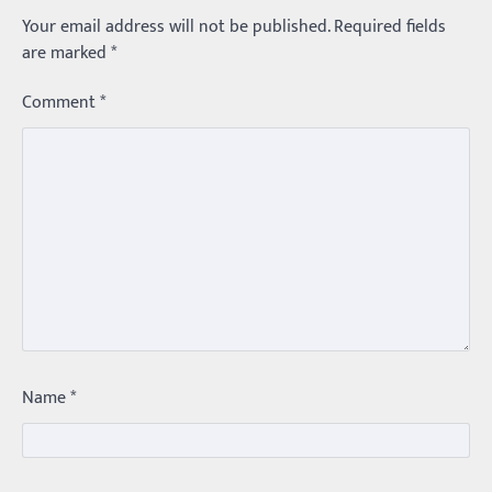
Your email address will not be published.
Required fields
are marked
*
Comment
*
Trending
మధ్యతరగతి కారు…మారుతీ భలేచౌకసారు
Balachander
22/05/2026
భారత ఆటోమొబైల్ చరిత్రలో మధ్యతరగతి కుటుంబాల
కలను నిజం చేసిన కారు ఏదైనా ఉందంటే అది మారుతి
800. ఇప్పుడు…
3
Trending
Name
*
ఏంది గురూ ఇంత అందంగా ఉన్నాడు…
అమ్మాయిలే కాదు అబ్బాయిలు సైతం
Balachander
15/04/2026
అందమైన అమ్మాయిని పుత్తడి బొమ్మఅని లేదా బాపూ