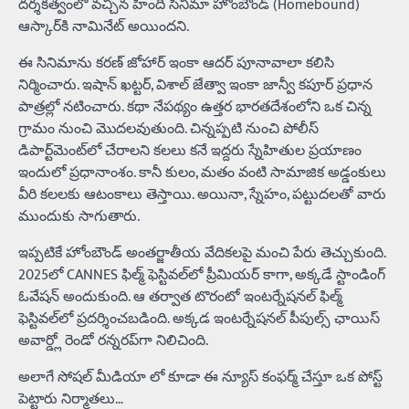
దర్శకత్వంలో వచ్చిన హిందీ సినిమా హోంబౌండ్ (Homebound)
ఆస్కార్‌కి నామినేట్‌ అయిందని.
ఈ సినిమాను కరణ్ జోహార్ ఇంకా ఆదర్ పూనావాలా కలిసి
నిర్మించారు. ఇషాన్ ఖట్టర్, విశాల్ జేత్వా ఇంకా జాన్వీ కపూర్ ప్రధాన
పాత్రల్లో నటించారు. కథా నేపథ్యం ఉత్తర భారతదేశంలోని ఒక చిన్న
గ్రామం నుంచి మొదలవుతుంది. చిన్నప్పటి నుంచి పోలీస్‌
డిపార్ట్‌మెంట్‌లో చేరాలని కలలు కనే ఇద్దరు స్నేహితుల ప్రయాణం
ఇందులో ప్రధానాంశం. కానీ కులం, మతం వంటి సామాజిక అడ్డంకులు
వీరి కలలకు ఆటంకాలు తెస్తాయి. అయినా, స్నేహం, పట్టుదలతో వారు
ముందుకు సాగుతారు.
ఇప్పటికే హోంబౌండ్ అంతర్జాతీయ వేదికలపై మంచి పేరు తెచ్చుకుంది.
2025లో CANNES ఫిల్మ్‌ ఫెస్టివల్‌లో ప్రీమియర్‌ కాగా, అక్కడే స్టాండింగ్‌
ఓవేషన్‌ అందుకుంది. ఆ తర్వాత టొరంటో ఇంటర్నేషనల్‌ ఫిల్మ్‌
ఫెస్టివల్‌లో ప్రదర్శించబడింది. అక్కడ ఇంటర్నేషనల్‌ పీపుల్స్‌ ఛాయిస్
అవార్డ్లో రెండో రన్నరప్‌గా నిలిచింది.
అలాగే సోషల్ మీడియా లో కూడా ఈ న్యూస్ కంఫర్మ్ చేస్తూ ఒక పోస్ట్
పెట్టారు నిర్మాతలు…