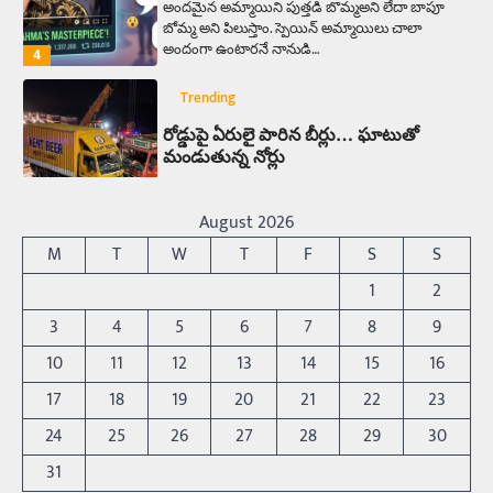
అందమైన అమ్మాయిని పుత్తడి బొమ్మఅని లేదా బాపూ
బోమ్మ అని పిలుస్తాం. స్పెయిన్‌ అమ్మాయిలు చాలా
అందంగా ఉంటారనే నానుడి…
4
Trending
రోడ్డుపై ఏరులై పారిన బీర్లు… ఘాటుతో
మండుతున్న నోర్లు
Balachander
15/04/2026
ఉత్తర ప్రదేశ్‌లోని ఝాన్సీ జిల్లాలో ఒక వింతైన రోడ్డు
August 2026
ప్రమాదం చోటుచేసుకుంది. ఝాన్సీ–కాన్పూర్ జాతీయ
M
T
W
T
F
S
S
రహదారిపై వేల సంఖ్యలో బీరు…
5
1
2
Trending
3
4
5
6
7
8
9
అక్కడ ఆదివారం బట్టలు ఉతికితే…జైలుకే
10
11
12
13
14
15
16
Balachander
13/06/2026
17
18
19
20
21
22
23
ఆదివారం వచ్చిందంటే చాలు సామాన్యుడి నుండి
సాఫ్ట్‌వేర్ ఉద్యోగి వరకు అందరికీ గుర్తొచ్చే మొదటి పని
24
25
26
27
28
29
30
‘బట్టలు ఉతకడం’. వారం…
1
31