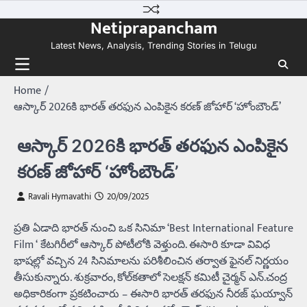
Skip
Netiprapancham
to
content
Latest News, Analysis, Trending Stories in Telugu
Home
ఆస్కార్ 2026కి భారత్ తరఫున ఎంపికైన కరణ్ జోహార్ ‘హోంబౌండ్’
ఆస్కార్ 2026కి భారత్ తరఫున ఎంపికైన
కరణ్ జోహార్ ‘హోంబౌండ్’
Ravali Hymavathi
20/09/2025
ప్రతి ఏడాది భారత్‌ నుంచి ఒక సినిమా ‘Best International Feature
Film ‘ కేటగిరీలో ఆస్కార్‌ పోటీలోకి వెళ్తుంది. ఈసారి కూడా వివిధ
భాషల్లో వచ్చిన 24 సినిమాలను పరిశీలించిన తర్వాత ఫైనల్‌ నిర్ణయం
తీసుకున్నారు. శుక్రవారం, కోల్‌కతాలో సెలక్షన్‌ కమిటీ చైర్మన్‌ ఎన్.చంద్ర
అధికారికంగా ప్రకటించారు – ఈసారి భారత్‌ తరఫున నీరజ్‌ ఘయ్వాన్