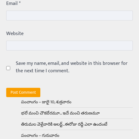
Email
*
బోమ్మ అని పిలుస్తాం. స్పెయిన్‌ అమ్మాయిలు చాలా
అందంగా ఉంటారనే నానుడి…
4
Trending
Website
రోడ్డుపై ఏరులై పారిన బీర్లు… ఘాటుతో
మండుతున్న నోర్లు
Balachander
15/04/2026
ఉత్తర ప్రదేశ్‌లోని ఝాన్సీ జిల్లాలో ఒక వింతైన రోడ్డు
ప్రమాదం చోటుచేసుకుంది. ఝాన్సీ–కాన్పూర్ జాతీయ
Save my name, email, and website in this browser for
రహదారిపై వేల సంఖ్యలో బీరు…
5
the next time I comment.
Trending
అక్కడ ఆదివారం బట్టలు ఉతికితే…జైలుకే
Balachander
13/06/2026
పంచాంగం – జులై 10, శుక్రవారం
ఆదివారం వచ్చిందంటే చాలు సామాన్యుడి నుండి
భలే మంచి చౌకబేరమూ… ఇదే మంచి తరుణమూ
సాఫ్ట్‌వేర్ ఉద్యోగి వరకు అందరికీ గుర్తొచ్చే మొదటి పని
‘బట్టలు ఉతకడం’. వారం…
1
తిరుమల వెళ్లేవారికి అలర్ట్‌…ఈరోజు రద్దీ ఎలా ఉందంటే
పంచాంగం – గురువారం
Trending