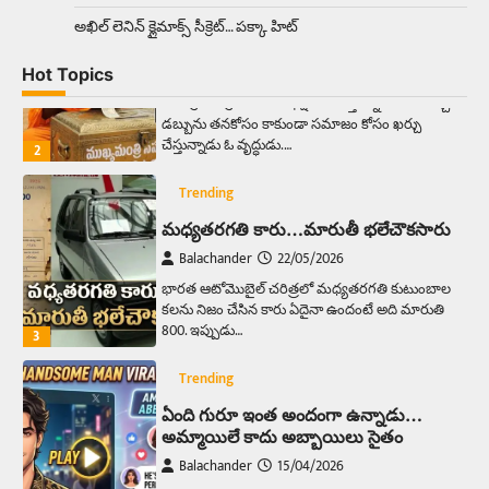
మనసున్న బిచ్చగాడు… సీఎం నిధికి భారీగా
అఖిల్‌ లెనిన్ క్లైమాక్స్‌ సీక్రెట్‌… పక్కా హిట్‌
విరాళం
Balachander
28/05/2026
Hot Topics
కడుపు నింపుకోవడానికి భిక్షాటన చేస్తున్నా… చేతికి వచ్చిన
డబ్బును తనకోసం కాకుండా సమాజం కోసం ఖర్చు
చేస్తున్నాడు ఓ వృద్ధుడు.…
2
Trending
మధ్యతరగతి కారు…మారుతీ భలేచౌకసారు
Balachander
22/05/2026
భారత ఆటోమొబైల్ చరిత్రలో మధ్యతరగతి కుటుంబాల
కలను నిజం చేసిన కారు ఏదైనా ఉందంటే అది మారుతి
800. ఇప్పుడు…
3
Trending
ఏంది గురూ ఇంత అందంగా ఉన్నాడు…
అమ్మాయిలే కాదు అబ్బాయిలు సైతం
Balachander
15/04/2026