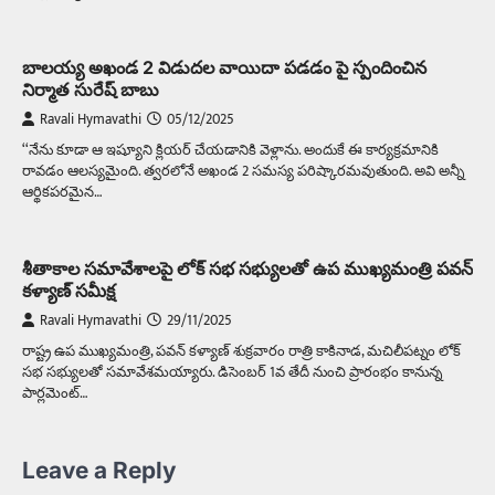
బాలయ్య అఖండ 2 విడుదల వాయిదా పడడం పై స్పందించిన
నిర్మాత సురేష్ బాబు
Ravali Hymavathi
05/12/2025
‘‘నేను కూడా ఆ ఇష్యూని క్లియర్‌ చేయడానికి వెళ్లాను. అందుకే ఈ కార్యక్రమానికి
రావడం ఆలస్యమైంది. త్వరలోనే అఖండ 2 సమస్య పరిష్కారమవుతుంది. అవి అన్నీ
ఆర్థికపరమైన…
శీతాకాల సమావేశాలపై లోక్ సభ సభ్యులతో ఉప ముఖ్యమంత్రి పవన్
కళ్యాణ్ సమీక్ష
Ravali Hymavathi
29/11/2025
రాష్ట్ర ఉప ముఖ్యమంత్రి, పవన్ కళ్యాణ్ శుక్రవారం రాత్రి కాకినాడ, మచిలీపట్నం లోక్
సభ సభ్యులతో సమావేశమయ్యారు. డిసెంబర్ 1వ తేదీ నుంచి ప్రారంభం కానున్న
పార్లమెంట్…
Leave a Reply