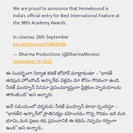
We are proud to announce that Homebound is
India's official entry for Best International Feature at
the 98th Academy Awards.
In cinemas 26th September
pic.twitter.com/Yiik8rhVAb
— Dharma Productions (@DharmaMovies)
September 19, 2025
ఈ సందర్భంగా నిర్మాత కరణ్ జోహార్ మాట్లాడుతూ – “భారత్‌
తరఫున హోంబౌండ్‌ ఆస్కార్‌కు వెళ్లడం మా కోసం గౌరవంగా ఉంది.
నీరజ్‌ ఘయ్వాన్‌ సినిమా ప్రపంచవ్యాప్తంగా ప్రేక్షకుల హృదయాలను
తాకుతుంది” అని అన్నారు.
అదే సమయంలో దర్శకుడు నీరజ్ ఘయ్వాన్ కూడా స్పందిస్తూ –
“భారత్‌ని ఆస్కార్‌లో ప్రాతినిధ్యం వహించడం గొప్ప గౌరవం. ఇది మన
భూమి, మన ప్రజల కథ. ప్రపంచానికి ఈ కథను చెప్పడం గర్వంగా
ఉంది” అని అన్నారు.