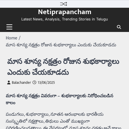
Skip
Netiprapancham
to
content
Latest News, Analysis, Trending Stories in Telugu
Home
మాస శూన్య నక్షత్రం రోజున శుభకార్యాలు ఎందుకు చేయకూడదు
మాస శూన్య నక్షత్రం రోజున శుభకార్యాలు
ఎందుకు చేయకూడదు
Balachander
13/06/2025
మాస శూన్య నక్షత్రం వివరంగా – శుభకార్యాలకు నిరోధించబడిన
కాలం
పండుగలు, శుభకార్యాలు, నూతన ఆరంభాలకు భారతీయ
సంస్కృతిలో నక్షత్రాలు, తిథులు ఎంతో ముఖ్యంగా
పరిగణించబడతాయి. ఈ నేపథ్యంలో
మాస శూన్య నక్షత్రం
అనే కాలం