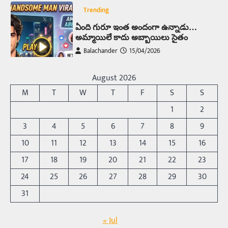
Trending
ఏంది గురూ ఇంత అందంగా ఉన్నాడు…
అమ్మాయిలే కాదు అబ్బాయిలు సైతం
Balachander
15/04/2026
అందమైన అమ్మాయిని పుత్తడి బొమ్మఅని లేదా బాపూ
బోమ్మ అని పిలుస్తాం. స్పెయిన్‌ అమ్మాయిలు చాలా
August 2026
అందంగా ఉంటారనే నానుడి…
4
M
T
W
T
F
S
S
Trending
1
2
రోడ్డుపై ఏరులై పారిన బీర్లు… ఘాటుతో
3
4
5
6
7
8
9
మండుతున్న నోర్లు
10
11
12
13
14
15
16
Balachander
15/04/2026
17
18
19
20
21
22
23
ఉత్తర ప్రదేశ్‌లోని ఝాన్సీ జిల్లాలో ఒక వింతైన రోడ్డు
ప్రమాదం చోటుచేసుకుంది. ఝాన్సీ–కాన్పూర్ జాతీయ
24
25
26
27
28
29
30
రహదారిపై వేల సంఖ్యలో బీరు…
5
31
Trending
« Jul
అక్కడ ఆదివారం బట్టలు ఉతికితే…జైలుకే