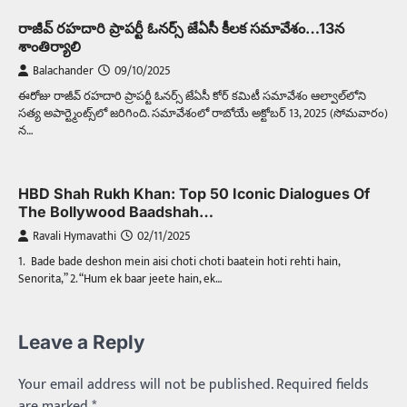
రాజీవ్ రహదారి ప్రాపర్టీ ఓనర్స్‌ జేఏసీ కీలక సమావేశం…13న
శాంతిర్యాలి
Balachander
09/10/2025
ఈరోజు రాజీవ్ రహదారి ప్రాపర్టీ ఓనర్స్‌ జేఏసీ కోర్ కమిటీ సమావేశం ఆల్వాల్‌లోని
సత్య అపార్ట్మెంట్స్‌లో జరిగింది. సమావేశంలో రాబోయే అక్టోబర్ 13, 2025 (సోమవారం)
న…
HBD Shah Rukh Khan: Top 50 Iconic Dialogues Of
The Bollywood Baadshah…
Ravali Hymavathi
02/11/2025
1. Bade bade deshon mein aisi choti choti baatein hoti rehti hain,
Senorita,” 2. “Hum ek baar jeete hain, ek…
Leave a Reply
Your email address will not be published.
Required fields
are marked
*