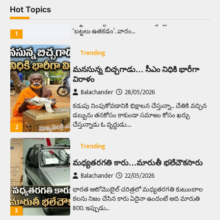
Hot Topics
ఆదివారం వచ్చిందంటే చాలు సామాన్యుడి నుండి
సాఫ్ట్‌వేర్ ఉద్యోగి వరకు అందరికీ గుర్తొచ్చే మొదటి పని
‘బట్టలు ఉతకడం’. వారం…
1
Trending
మనసున్న బిచ్చగాడు… సీఎం నిధికి భారీగా
విరాళం
Balachander
28/05/2026
కడుపు నింపుకోవడానికి భిక్షాటన చేస్తున్నా… చేతికి వచ్చిన
డబ్బును తనకోసం కాకుండా సమాజం కోసం ఖర్చు
చేస్తున్నాడు ఓ వృద్ధుడు.…
2
Trending
మధ్యతరగతి కారు…మారుతీ భలేచౌకసారు
Balachander
22/05/2026
భారత ఆటోమొబైల్ చరిత్రలో మధ్యతరగతి కుటుంబాల
కలను నిజం చేసిన కారు ఏదైనా ఉందంటే అది మారుతి
800. ఇప్పుడు…
3