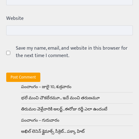
Trending
ఏంది గురూ ఇంత అందంగా ఉన్నాడు…
Website
అమ్మాయిలే కాదు అబ్బాయిలు సైతం
Balachander
15/04/2026
అందమైన అమ్మాయిని పుత్తడి బొమ్మఅని లేదా బాపూ
బోమ్మ అని పిలుస్తాం. స్పెయిన్‌ అమ్మాయిలు చాలా
అందంగా ఉంటారనే నానుడి…
Save my name, email, and website in this browser for
4
the next time I comment.
Trending
రోడ్డుపై ఏరులై పారిన బీర్లు… ఘాటుతో
మండుతున్న నోర్లు
Balachander
15/04/2026
పంచాంగం – జులై 10, శుక్రవారం
ఉత్తర ప్రదేశ్‌లోని ఝాన్సీ జిల్లాలో ఒక వింతైన రోడ్డు
భలే మంచి చౌకబేరమూ… ఇదే మంచి తరుణమూ
ప్రమాదం చోటుచేసుకుంది. ఝాన్సీ–కాన్పూర్ జాతీయ
రహదారిపై వేల సంఖ్యలో బీరు…
5
తిరుమల వెళ్లేవారికి అలర్ట్‌…ఈరోజు రద్దీ ఎలా ఉందంటే
పంచాంగం – గురువారం
Trending
అక్కడ ఆదివారం బట్టలు ఉతికితే…జైలుకే
అఖిల్‌ లెనిన్ క్లైమాక్స్‌ సీక్రెట్‌… పక్కా హిట్‌
Balachander
13/06/2026