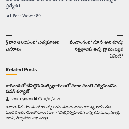
ప్రత్యేకత.
Post Views:
89
⟵
⟶
Post
శ్రీవారి ఆలయంలో నిత్యపూజల
పంచాంగంలో మాస, తిథి శూన్య
navigation
వివరాలు
నక్షత్రాలకు ఉన్న ప్రాముఖ్యత
ఏమిటి?
Related Posts
కాకినాడలో చేపట్టిన మత్స్యకారులతో మాట మంతి నిర్వహించిన
పవన్ కళ్యాణ్
Ravali Hymavathi
11/10/2025
ఉప్పాడ తీరం ప్రాంతంలో కాలుష్య నియంత్రణ అంశాలపై కాలుష్య నియంత్రణ
మండలి అధికారులతో కూలంకషంగా సమీక్ష నిర్వహించిన రాష్ట్ర ఉప ముఖ్యమంత్రి,
అటవీ, పర్యావరణ శాఖ మంత్రి…