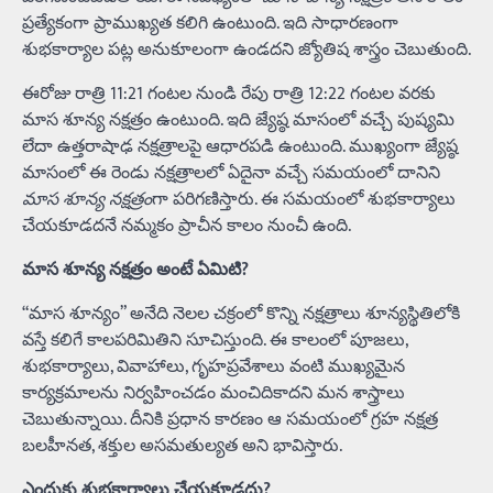
ప్రత్యేకంగా ప్రాముఖ్యత కలిగి ఉంటుంది. ఇది సాధారణంగా
శుభకార్యాల పట్ల అనుకూలంగా ఉండదని జ్యోతిష శాస్త్రం చెబుతుంది.
ఈరోజు రాత్రి 11:21 గంటల నుండి రేపు రాత్రి 12:22 గంటల వరకు
మాస శూన్య నక్షత్రం ఉంటుంది. ఇది జ్యేష్ఠ మాసంలో వచ్చే పుష్యమి
లేదా ఉత్తరాషాఢ నక్షత్రాలపై ఆధారపడి ఉంటుంది. ముఖ్యంగా జ్యేష్ఠ
మాసంలో ఈ రెండు నక్షత్రాలలో ఏదైనా వచ్చే సమయంలో దానిని
మాస శూన్య నక్షత్రం
గా పరిగణిస్తారు. ఈ సమయంలో శుభకార్యాలు
చేయకూడదనే నమ్మకం ప్రాచీన కాలం నుంచీ ఉంది.
మాస శూన్య నక్షత్రం అంటే ఏమిటి?
“మాస శూన్యం” అనేది నెలల చక్రంలో కొన్ని నక్షత్రాలు శూన్యస్థితిలోకి
వస్తే కలిగే కాలపరిమితిని సూచిస్తుంది. ఈ కాలంలో పూజలు,
శుభకార్యాలు, వివాహాలు, గృహప్రవేశాలు వంటి ముఖ్యమైన
కార్యక్రమాలను నిర్వహించడం మంచిదికాదని మన శాస్త్రాలు
చెబుతున్నాయి. దీనికి ప్రధాన కారణం ఆ సమయంలో గ్రహ నక్షత్ర
బలహీనత, శక్తుల అసమతుల్యత అని భావిస్తారు.
ఎందుకు శుభకార్యాలు చేయకూడదు?