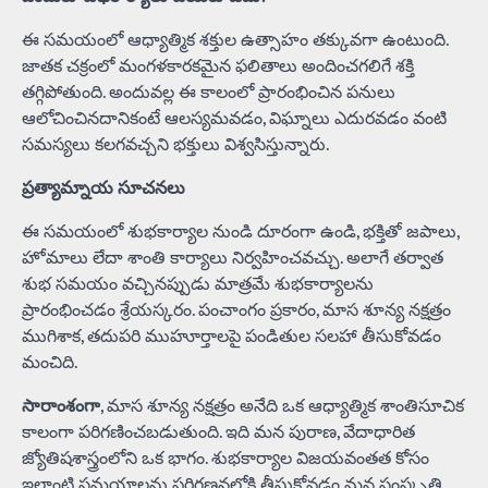
ఈ సమయంలో ఆధ్యాత్మిక శక్తుల ఉత్సాహం తక్కువగా ఉంటుంది.
జాతక చక్రంలో మంగళకారకమైన ఫలితాలు అందించగలిగే శక్తి
తగ్గిపోతుంది. అందువల్ల ఈ కాలంలో ప్రారంభించిన పనులు
ఆలోచించినదానికంటే ఆలస్యమవడం, విఘ్నాలు ఎదురవడం వంటి
సమస్యలు కలగవచ్చని భక్తులు విశ్వసిస్తున్నారు.
ప్రత్యామ్నాయ సూచనలు
ఈ సమయంలో శుభకార్యాల నుండి దూరంగా ఉండి, భక్తితో జపాలు,
హోమాలు లేదా శాంతి కార్యాలు నిర్వహించవచ్చు. అలాగే తర్వాత
శుభ సమయం వచ్చినప్పుడు మాత్రమే శుభకార్యాలను
ప్రారంభించడం శ్రేయస్కరం. పంచాంగం ప్రకారం, మాస శూన్య నక్షత్రం
ముగిశాక, తదుపరి ముహూర్తాలపై పండితుల సలహా తీసుకోవడం
మంచిది.
సారాంశంగా
, మాస శూన్య నక్షత్రం అనేది ఒక ఆధ్యాత్మిక శాంతిసూచిక
కాలంగా పరిగణించబడుతుంది. ఇది మన పురాణ, వేదాధారిత
జ్యోతిషశాస్త్రంలోని ఒక భాగం. శుభకార్యాల విజయవంతత కోసం
ఇలాంటి సమయాలను పరిగణనలోకి తీసుకోవడం మన సంస్కృతి