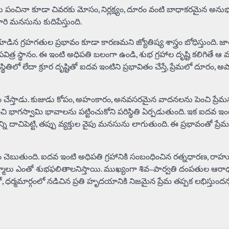
మను పంచినా కూడా చివరకు మోసం, నిర్లక్ష్యం, దూరం వంటి బాధాకరమైన అన
ారి మనసును కుదిపేస్తుంది.
కూడిన గ్రహగతుల ప్రభావం కూడా కారణమని జ్యోతిష్య శాస్త్రం బోధిస్తుంది. 
ర స్థానం. ఈ ఇంటి అధిపతి బలంగా ఉండి, శుభ గ్రహాల దృష్టి కలిగితే ఆ వ్యక్
ితిలో లేదా క్రూర దృష్టితో ఐదవ ఇంటిని ప్రభావితం చేస్తే, ప్రేమలో దూరం, అపా
ూరం చేస్తాడు. కుజుడు కోపం, అహంకారం, అనవసరమైన వాదనలను పెంచి ప్రేమ
ి భాగస్వామి భావాలను పట్టించుకోని పరిస్థితి ఏర్పడుతుంది. ఇక ఐదవ ఇంట
దాచిపెట్టి, తప్పు వ్యక్తుల వైపు మనసును లాగుతుంది. ఈ ప్రభావంతో ప్రే
ాస్త్రం చెబుతుంది. ఐదవ ఇంటి అధిపతి గ్రహానికి సంబంధించిన రత్నధారణ, రాహ
ానధర్మాలు ఎంతో శుభఫలితాలనిస్తాయి. ముఖ్యంగా శివ–పార్వతి దంపతుల ఆరా
కంతో, ధర్మమార్గంలో నడిచిన ప్రతి హృదయానికి నిజమైన ప్రేమ తప్పక లభిస్తుందన