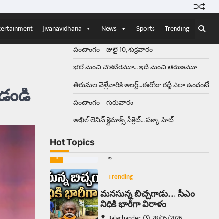
Balachander
15/04/2026
ఉత్తర ప్రదేశ్‌లోని ఝాన్సీ జిల్లాలో ఒక
వింతైన రోడ్డు ప్రమాదం చోటుచేసుకుంది.
tertainment
Jivanavidhana
News
Sports
Trending
ఝాన్సీ–కాన్పూర్ జాతీయ రహదారిపై
వేల సంఖ్యలో బీరు…
5
పంచాంగం – జులై 10, శుక్రవారం
భలే మంచి చౌకబేరమూ… ఇదే మంచి తరుణమూ
Trending
అక్కడ ఆదివారం బట్టలు
తిరుమల వెళ్లేవారికి అలర్ట్‌…ఈరోజు రద్దీ ఎలా ఉందంటే
డండి
ఉతికితే…జైలుకే
పంచాంగం – గురువారం
Balachander
13/06/2026
అఖిల్‌ లెనిన్ క్లైమాక్స్‌ సీక్రెట్‌… పక్కా హిట్‌
ఆదివారం వచ్చిందంటే చాలు
సామాన్యుడి నుండి సాఫ్ట్‌వేర్ ఉద్యోగి
వరకు అందరికీ గుర్తొచ్చే మొదటి పని
Hot Topics
‘బట్టలు ఉతకడం’. వారం…
1
Trending
మనసున్న బిచ్చగాడు… సీఎం
నిధికి భారీగా విరాళం
Balachander
28/05/2026