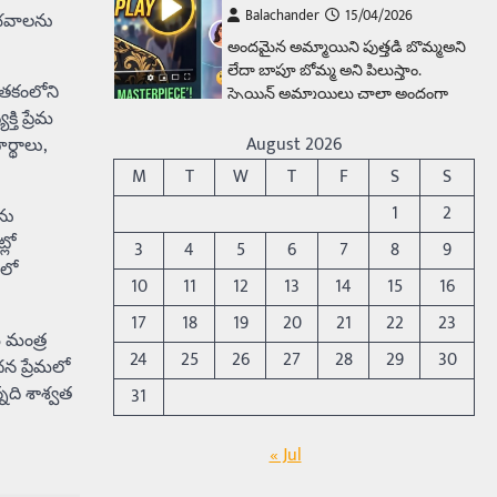
Balachander
15/04/2026
ుభవాలను
అందమైన అమ్మాయిని పుత్తడి బొమ్మఅని
లేదా బాపూ బోమ్మ అని పిలుస్తాం.
స్పెయిన్‌ అమ్మాయిలు చాలా అందంగా
జాతకంలోని
ఉంటారనే నానుడి…
తి ప్రేమ
4
August 2026
ర్థాలు,
Trending
M
T
W
T
F
S
S
రోడ్డుపై ఏరులై పారిన బీర్లు…
1
2
ను
ఘాటుతో మండుతున్న నోర్లు
్లో
3
4
5
6
7
8
9
Balachander
15/04/2026
మలో
10
11
12
13
14
15
16
ఉత్తర ప్రదేశ్‌లోని ఝాన్సీ జిల్లాలో ఒక
వింతైన రోడ్డు ప్రమాదం చోటుచేసుకుంది.
17
18
19
20
21
22
23
ఝాన్సీ–కాన్పూర్ జాతీయ రహదారిపై
ు మంత్ర
వేల సంఖ్యలో బీరు…
24
25
26
27
28
29
30
5
ధన ప్రేమలో
్నది శాశ్వత
31
Trending
అక్కడ ఆదివారం బట్టలు
« Jul
ఉతికితే…జైలుకే