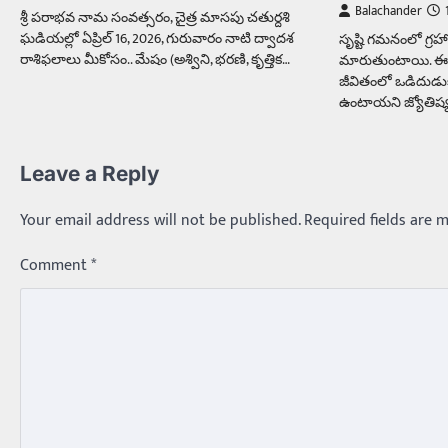
Balachander
శ్రీ పరాభవ నామ సంవత్సరం, చైత్ర మాసపు చతుర్దశి
ఘడియల్లో ఏప్రిల్ 16, 2026, గురువారం నాటి ద్వాదశ
సృష్టి గమనంలో గ్ర
రాశిఫలాలు మీకోసం.. మేషం (అశ్విని, భరణి, కృత్తిక…
మారుతుంటాయి. ఈ
జీవితంలో ఒడిదుడ
ఉంటాయని జ్యోతిష్య శ
Leave a Reply
Your email address will not be published.
Required fields are 
Comment
*