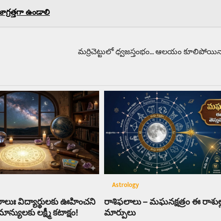
గ్రత్తగా ఉండాలి
మర్రిచెట్టులో ధ్వజస్తంభం… ఆలయం కూలిపోయినా
Astrology
లాలుః విద్యార్థులకు ఊహించని
రాశిఫలాలు – మఘనక్షత్రం ఈ రాశుల్లో
్యులకు లక్ష్మీ కటాక్షం!
మార్పులు