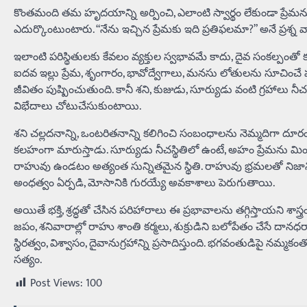
కొంతమంది తమ హృదయాన్ని అర్పించి, ఎలాంటి స్వార్థం లేకుండా ప్రే
ఎదుర్కొంటుంటారు. “నేను ఇచ్చిన ప్రేమకు ఇది ప్రతిఫలమా?” అనే ప్రశ్న వ
ఇలాంటి పరిస్థితులకు కేవలం వ్యక్తుల స్వభావమే కాదు, దైవ సంకల్పంతో 
ఐదవ ఇల్లు ప్రేమ, శృంగారం, భావోద్వేగాలు, మనసు లోతులను సూచించే పవిత్
జీవితం పుష్పించుతుంది. కానీ శని, కుజుడు, సూర్యుడు వంటి గ్రహాలు నీచస్థ
విభేదాలు చోటుచేసుకుంటాయి.
శని చల్లదనాన్ని, ఒంటరితనాన్ని కలిగించి సంబంధాలను నెమ్మదిగా ద
కలహంగా మారుస్తాడు. సూర్యుడు నీచస్థితిలో ఉంటే, అహం ప్రేమను మించ
రాహువు ఉండటం అత్యంత సున్నితమైన స్థితి. రాహువు భ్రమలతో నిజాన్ని 
అంధత్వం ఏర్పడి, మోసానికి గురయ్యే అవకాశాలు పెరుగుతాయి.
అయితే భక్తి, శ్రద్ధతో చేసిన పరిహారాలు ఈ ప్రభావాలను తగ్గిస్తాయని శ
జపం, శనివారాల్లో రాహు శాంతి కర్మలు, శుక్రుడిని బలోపేతం చేసే ద
స్థిరత్వం, విశ్వాసం, దైవానుగ్రహాన్ని ప్రసాదిస్తుంది. భగవంతుడిపై నమ్మ
సత్యం.
Post Views:
100