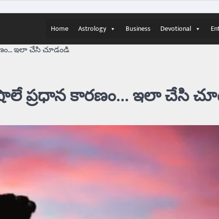
Home
Astrology
Business
Devotional
En
రణం… ఇలా చేసి చూడండి
ాలే ప్రధాన కారణం… ఇలా చేసి చూ