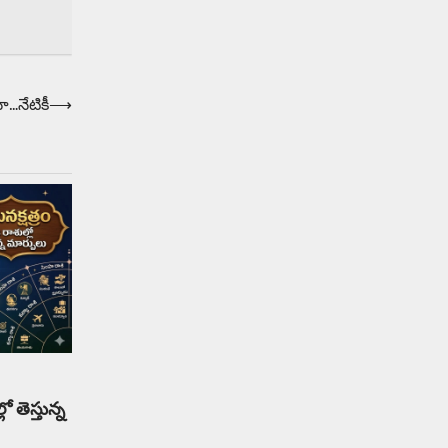
Balachander
13/06/2026
ఆదివారం వచ్చిందంటే చాలు
సామాన్యుడి నుండి సాఫ్ట్‌వేర్ ఉద్యోగి
వరకు అందరికీ గుర్తొచ్చే మొదటి పని
‘బట్టలు ఉతకడం’. వారం…
1
…నేటికీ
⟶
Trending
మనసున్న బిచ్చగాడు… సీఎం
నిధికి భారీగా విరాళం
Balachander
28/05/2026
కడుపు నింపుకోవడానికి భిక్షాటన
చేస్తున్నా… చేతికి వచ్చిన డబ్బును
తనకోసం కాకుండా సమాజం కోసం ఖర్చు
చేస్తున్నాడు ఓ వృద్ధుడు.…
2
Trending
మధ్యతరగతి కారు…మారుతీ
 తెస్తున్న
భలేచౌకసారు
Balachander
22/05/2026