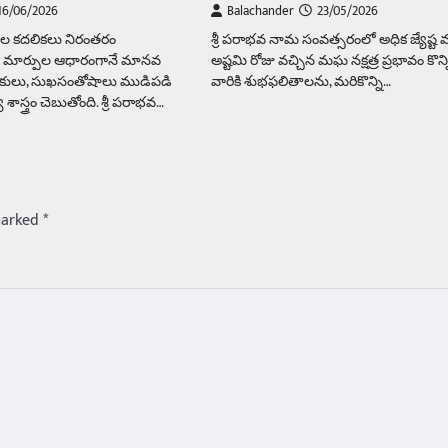
16/06/2026
Balachander
23/05/2026
హాల కదలికలు నిరంతరం
శ్రీ పరాభవ నామ సంవత్సరంలో అధిక జ్యేష్ట మా
 మార్పుల ఆధారంగానే మానవ
అష్టమి రోజు వచ్చిన మఘ నక్షత్ర ప్రభావం కొన్
ుకులు, సుఖసంతోషాలు ముడిపడి
వారికి శుభఫలితాలను, మరికొన్ని…
ాస్త్రం చెబుతోంది. శ్రీ పరాభవ…
marked
*