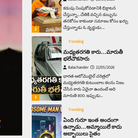
కడుపు నింపుకోవడానికి భిక్షాటన
చేస్తున్నా… చేతికి వచ్చిన డబ్బును
తనకోసం కాకుండా సమాజం కోసం ఖర్చు
చేస్తున్నాడు ఓ వృద్ధుడు.…
2
Trending
మధ్యతరగతి కారు…మారుతీ
భలేచౌకసారు
Balachander
22/05/2026
భారత ఆటోమొబైల్ చరిత్రలో
మధ్యతరగతి కుటుంబాల కలను నిజం
చేసిన కారు ఏదైనా ఉందంటే అది
మారుతి 800. ఇప్పుడు…
3
Trending
ఏంది గురూ ఇంత అందంగా
ఉన్నాడు…అమ్మాయిలే కాదు
అబ్బాయిలు సైతం