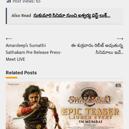
Post Views:
65
Also Read
సుకుమారి సినిమా నుంచి ఐశ్వర్య ఫస్ట్ లుక్…
⟵
⟶
Post
Amardeep’s Sumathi
ఈ శుక్రవారం రిలీజ్ అవుతున్న
navigation
Sathakam Pre Release Press-
సినిమాలు ఇవే…
Meet LIVE
Related Posts