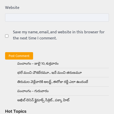
ఏంది గురూ ఇంత అందంగా ఉన్నాడు…
Website
అమ్మాయిలే కాదు అబ్బాయిలు సైతం
Balachander
15/04/2026
అందమైన అమ్మాయిని పుత్తడి బొమ్మఅని లేదా బాపూ
బోమ్మ అని పిలుస్తాం. స్పెయిన్‌ అమ్మాయిలు చాలా
అందంగా ఉంటారనే నానుడి…
Save my name, email, and website in this browser for
4
the next time I comment.
Trending
రోడ్డుపై ఏరులై పారిన బీర్లు… ఘాటుతో
మండుతున్న నోర్లు
Balachander
15/04/2026
పంచాంగం – జులై 10, శుక్రవారం
ఉత్తర ప్రదేశ్‌లోని ఝాన్సీ జిల్లాలో ఒక వింతైన రోడ్డు
భలే మంచి చౌకబేరమూ… ఇదే మంచి తరుణమూ
ప్రమాదం చోటుచేసుకుంది. ఝాన్సీ–కాన్పూర్ జాతీయ
రహదారిపై వేల సంఖ్యలో బీరు…
5
తిరుమల వెళ్లేవారికి అలర్ట్‌…ఈరోజు రద్దీ ఎలా ఉందంటే
పంచాంగం – గురువారం
Trending
అక్కడ ఆదివారం బట్టలు ఉతికితే…జైలుకే
అఖిల్‌ లెనిన్ క్లైమాక్స్‌ సీక్రెట్‌… పక్కా హిట్‌
Balachander
13/06/2026
Hot Topics
ఆదివారం వచ్చిందంటే చాలు సామాన్యుడి నుండి