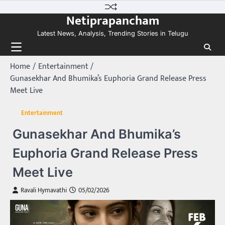
Skip
Netiprapancham
to
content
Latest News, Analysis, Trending Stories in Telugu
Home
Entertainment
Gunasekhar And Bhumika’s Euphoria Grand Release Press
Meet Live
Entertainment
Gunasekhar And Bhumika’s
Euphoria Grand Release Press
Meet Live
Ravali Hymavathi
05/02/2026