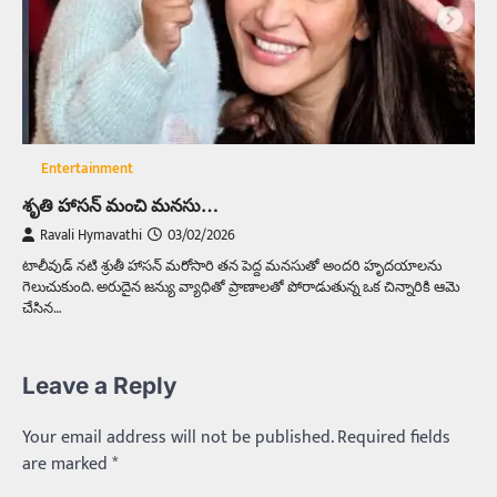
Entertainment
శృతి హాసన్ మంచి మనసు…
Ravali Hymavathi
03/02/2026
టాలీవుడ్ నటి శ్రుతీ హాసన్ మరోసారి తన పెద్ద మనసుతో అందరి హృదయాలను
గెలుచుకుంది. అరుదైన జన్యు వ్యాధితో ప్రాణాలతో పోరాడుతున్న ఒక చిన్నారికి ఆమె
చేసిన…
Leave a Reply
Your email address will not be published.
Required fields
are marked
*