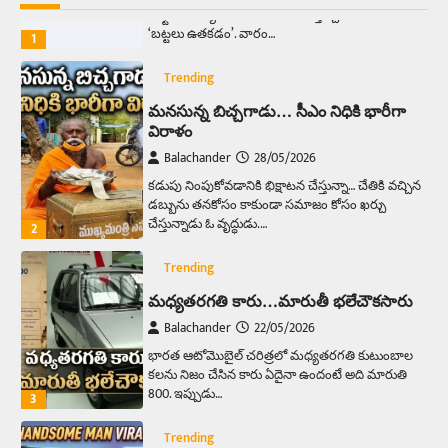
సాఫ్ట్‌వేర్ ఉద్యోగి వరకు అందరికీ గుర్తొచ్చే మొదటి పని
‘బట్టలు ఉతకడం’. వారం…
1
Trending
మనసున్న బిచ్చగాడు… సీఎం నిధికి భారీగా
విరాళం
Balachander
28/05/2026
కడుపు నింపుకోవడానికి భిక్షాటన చేస్తున్నా… చేతికి వచ్చిన
డబ్బును తనకోసం కాకుండా సమాజం కోసం ఖర్చు
చేస్తున్నాడు ఓ వృద్ధుడు.…
2
Trending
మధ్యతరగతి కారు…మారుతీ భలేచౌకసారు
Balachander
22/05/2026
భారత ఆటోమొబైల్ చరిత్రలో మధ్యతరగతి కుటుంబాల
కలను నిజం చేసిన కారు ఏదైనా ఉందంటే అది మారుతి
800. ఇప్పుడు…
3
Trending