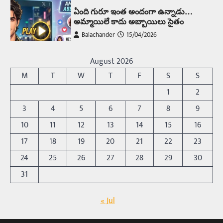
ఏంది గురూ ఇంత అందంగా ఉన్నాడు…
అమ్మాయిలే కాదు అబ్బాయిలు సైతం
Balachander
15/04/2026
అందమైన అమ్మాయిని పుత్తడి బొమ్మఅని లేదా బాపూ
బోమ్మ అని పిలుస్తాం. స్పెయిన్‌ అమ్మాయిలు చాలా
August 2026
అందంగా ఉంటారనే నానుడి…
4
M
T
W
T
F
S
S
Trending
1
2
రోడ్డుపై ఏరులై పారిన బీర్లు… ఘాటుతో
3
4
5
6
7
8
9
మండుతున్న నోర్లు
10
11
12
13
14
15
16
Balachander
15/04/2026
17
18
19
20
21
22
23
ఉత్తర ప్రదేశ్‌లోని ఝాన్సీ జిల్లాలో ఒక వింతైన రోడ్డు
ప్రమాదం చోటుచేసుకుంది. ఝాన్సీ–కాన్పూర్ జాతీయ
24
25
26
27
28
29
30
రహదారిపై వేల సంఖ్యలో బీరు…
5
31
Trending
« Jul
అక్కడ ఆదివారం బట్టలు ఉతికితే…జైలుకే
Balachander
13/06/2026