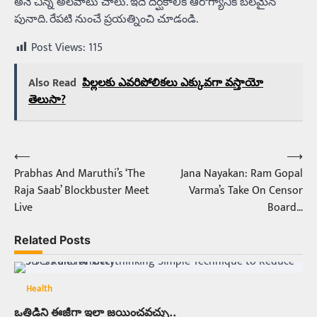
అనే చిన్న అలవాటు చాలు. ఇదే దీర్ఘకాలిక ఆరోగ్యానికి బలమైన
పునాది. రేపటి నుంచే ప్రయత్నించి చూడండి.
Post Views:
115
Also Read
పిల్లలకు ఎవరిపోలికలు ఎక్కువగా వస్తాయో
తెలుసా?
⟵
⟶
Post
Prabhas And Maruthi’s ‘The
Jana Nayakan: Ram Gopal
navigation
Raja Saab’ Blockbuster Meet
Varma’s Take On Censor
Live
Board…
Related Posts
Health
ఒత్తిడిని ఈజీగా ఇలా జయించవచ్చు..