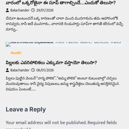
వారంలో ఒక్కరోజైనా ఈ సూప్‌ తాగాల్సిందే…ఎందుకో తెలుసా?
Balachander
29/01/2026
చేదుగా ఉంటుందనే ఒక్క కారణంతో చాలా మంది మునగాకును తమ ఆహారంలోకి
రానివ్వరు. కానీ అదే మునగాకు… వారానికి రెండుసార్లు సూప్‌గా తాగితే శరీరంలో వచ్చే
మార్పు…
Health
పిల్లలకు ఎవరిపోలికలు ఎక్కువగా వస్తాయో తెలుసా?
Balachander
06/01/2026
పిల్లలు పుట్టిన వెంటనే “నాన్న పోలిక”, “అమ్మ పోలిక” అంటూ కుటుంబాల్లో చర్చలు
మొదలవుతాయి. కానీ వైద్య నిపుణులు, జన్యు శాస్త్రవేత్తలు చెబుతున్న ఆసక్తికరమైన
విషయం ఏంటంటే……
Leave a Reply
Your email address will not be published.
Required fields