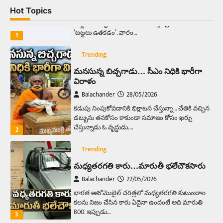
Balachander
13/06/2026
Hot Topics
ఆదివారం వచ్చిందంటే చాలు సామాన్యుడి నుండి
సాఫ్ట్‌వేర్ ఉద్యోగి వరకు అందరికీ గుర్తొచ్చే మొదటి పని
‘బట్టలు ఉతకడం’. వారం…
1
Trending
మనసున్న బిచ్చగాడు… సీఎం నిధికి భారీగా
విరాళం
Balachander
28/05/2026
కడుపు నింపుకోవడానికి భిక్షాటన చేస్తున్నా… చేతికి వచ్చిన
డబ్బును తనకోసం కాకుండా సమాజం కోసం ఖర్చు
చేస్తున్నాడు ఓ వృద్ధుడు.…
2
Trending
మధ్యతరగతి కారు…మారుతీ భలేచౌకసారు
Balachander
22/05/2026
భారత ఆటోమొబైల్ చరిత్రలో మధ్యతరగతి కుటుంబాల
కలను నిజం చేసిన కారు ఏదైనా ఉందంటే అది మారుతి
800. ఇప్పుడు…
3