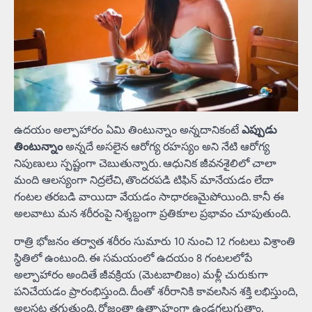
ఉదయం అల్పాహారం ఏమి తింటున్నాం అన్నదానికంటే
ఎప్పుడు
తింటున్నాం
అన్నదే అసలైన ఆరోగ్య రహస్యం అని నేటి ఆరోగ్య
నిపుణులు స్పష్టంగా చెబుతున్నారు. ఆధునిక జీవనశైలిలో చాలా
మంది ఆలస్యంగా నిద్రలేచి, తొందరపడి టిఫిన్‌ మానేయడం లేదా
గంటల తరబడి వాయిదా వేయడం సాధారణమైపోయింది. కానీ ఈ
అలవాటు మన శరీరంపై నిశ్శబ్దంగా ప్రతికూల ప్రభావం చూపుతుంది.
రాత్రి భోజనం తర్వాత శరీరం సుమారు 10 నుంచి 12 గంటలు విశ్రాంతి
స్థితిలో ఉంటుంది. ఈ సమయంలో ఉదయం 8 గంటలలోపే
అల్పాహారం అందితే జీవక్రియ (మెటబాలిజం) మళ్లీ చురుకుగా
పనిచేయడం ప్రారంభిస్తుంది. దీంతో శరీరానికి కావలసిన శక్తి లభిస్తుంది,
అలసట తగ్గుతుంది, రోజంతా ఉత్సాహంగా ఉండగలుగుతాం.