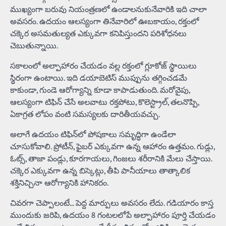
ముఖ్యంగా బరువు నియంత్రణలో ఉండాలనుకునేవారికి ఇది చాలా
అవసరం. ఉదయం ఆలస్యంగా తినేవారిలో ఊబకాయం, రక్తంలో
చక్కెర అసమతుల్యత ఎక్కువగా కనిపిస్తుందని పరిశోధనలు
చెబుతున్నాయి.
సకాలంలో అల్పాహారం చేయడం వల్ల రక్తంలో గ్లూకోజ్ స్థాయిలు
స్థిరంగా ఉంటాయి. ఇది డయాబెటిస్‌ ముప్పును తగ్గించడమే
కాకుండా, గుండె ఆరోగ్యాన్ని కూడా కాపాడుతుంది. మరోవైపు,
ఆలస్యంగా టిఫిన్‌ చేసే అలవాటు రక్తపోటు, కొలెస్ట్రాల్‌, తలనొప్పి,
ఏకాగ్రత లోపం వంటి సమస్యలకు దారితీయవచ్చు.
అలాగే ఉదయం టిఫిన్‌లో పోషకాలు సమృద్ధిగా ఉండేలా
చూసుకోవాలి. ప్రోటీన్‌, ఫైబర్‌ ఎక్కువగా ఉన్న ఆహారం ఉత్తమం. గుడ్లు,
ఓట్స్‌, తాజా పండ్లు, కూరగాయలు, గింజలు శరీరానికి మేలు చేస్తాయి.
చక్కెర ఎక్కువగా ఉన్న బిస్కెట్లు, తీపి పానీయాలు తాత్కాలిక
శక్తినిచ్చినా ఆరోగ్యానికి హానికరం.
చివరగా చెప్పాలంటే… పెద్ద మార్పులు అవసరం లేదు. గడియారం కాస్త
ముందుకు జరిపి, ఉదయం 8 గంటలలోపే అల్పాహారం పూర్తి చేయడం