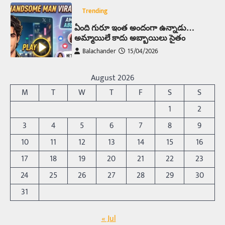
Trending
ఏంది గురూ ఇంత అందంగా ఉన్నాడు…
అమ్మాయిలే కాదు అబ్బాయిలు సైతం
Balachander
15/04/2026
అందమైన అమ్మాయిని పుత్తడి బొమ్మఅని లేదా బాపూ
బోమ్మ అని పిలుస్తాం. స్పెయిన్‌ అమ్మాయిలు చాలా
August 2026
అందంగా ఉంటారనే నానుడి…
4
M
T
W
T
F
S
S
Trending
1
2
రోడ్డుపై ఏరులై పారిన బీర్లు… ఘాటుతో
3
4
5
6
7
8
9
మండుతున్న నోర్లు
10
11
12
13
14
15
16
Balachander
15/04/2026
17
18
19
20
21
22
23
ఉత్తర ప్రదేశ్‌లోని ఝాన్సీ జిల్లాలో ఒక వింతైన రోడ్డు
ప్రమాదం చోటుచేసుకుంది. ఝాన్సీ–కాన్పూర్ జాతీయ
24
25
26
27
28
29
30
రహదారిపై వేల సంఖ్యలో బీరు…
5
31
Trending
« Jul
అక్కడ ఆదివారం బట్టలు ఉతికితే…జైలుకే