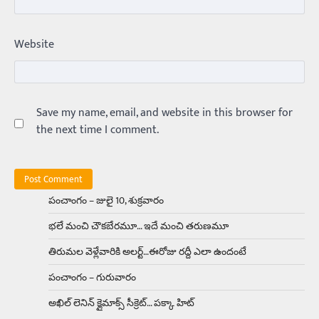
Trending
ఏంది గురూ ఇంత అందంగా ఉన్నాడు…
Website
అమ్మాయిలే కాదు అబ్బాయిలు సైతం
Balachander
15/04/2026
అందమైన అమ్మాయిని పుత్తడి బొమ్మఅని లేదా బాపూ
బోమ్మ అని పిలుస్తాం. స్పెయిన్‌ అమ్మాయిలు చాలా
అందంగా ఉంటారనే నానుడి…
Save my name, email, and website in this browser for
4
the next time I comment.
Trending
రోడ్డుపై ఏరులై పారిన బీర్లు… ఘాటుతో
మండుతున్న నోర్లు
Balachander
15/04/2026
పంచాంగం – జులై 10, శుక్రవారం
ఉత్తర ప్రదేశ్‌లోని ఝాన్సీ జిల్లాలో ఒక వింతైన రోడ్డు
భలే మంచి చౌకబేరమూ… ఇదే మంచి తరుణమూ
ప్రమాదం చోటుచేసుకుంది. ఝాన్సీ–కాన్పూర్ జాతీయ
రహదారిపై వేల సంఖ్యలో బీరు…
5
తిరుమల వెళ్లేవారికి అలర్ట్‌…ఈరోజు రద్దీ ఎలా ఉందంటే
పంచాంగం – గురువారం
Trending
అక్కడ ఆదివారం బట్టలు ఉతికితే…జైలుకే
అఖిల్‌ లెనిన్ క్లైమాక్స్‌ సీక్రెట్‌… పక్కా హిట్‌