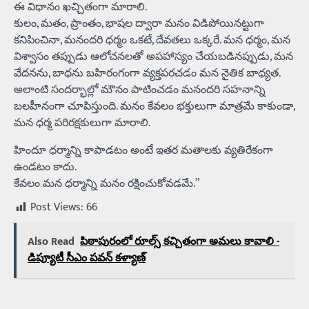
ఈ విధానం ఖచ్చితంగా మారాలి.
కులం, మతం, ప్రాంతం, భాషల ద్వారా మనం విడిపోయినట్టుగా
కనిపించినా, మనందరి ధర్మం ఒకటే, దేవతలు ఒక్కరే. మన ధర్మం, మన
విశ్వాసం తప్పుడు ఆలోచనలతో అపహాస్యం చేయబడినప్పుడు, మన
వేదనను, బాధను బహిరంగంగా వ్యక్తపరచడం మన నైతిక బాధ్యత.
అలాంటి సందర్భాల్లో మౌనం పాటించడం మనందరి సహనాన్ని
బలహీనంగా చూపిస్తుంది. మనం కేవలం భక్తులుగా మాత్రమే కాకుండా,
మన ధర్మ పరిరక్షకులుగా మారాలి.
హిందూ ధర్మాన్ని కాపాడటం అంటే ఇతర మతాలకు వ్యతిరేకంగా
ఉండటం కాదు.
కేవలం మన ధర్మాన్ని మనం రక్షించుకోవడమే.”
Post Views:
66
Also Read
పిఠాపురంలో రూల్స్ కచ్చితంగా అమలు కావాలి -
డిప్యూటీ సీఎం పవన్ కళ్యాణ్