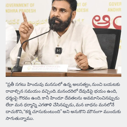
“ప్రతీ సగటు హిందువు మనసులో ఉన్న అలసత్వం, నుంచి బయటకు
రావాల్సిన సమయం వచ్చింది. మనందరిలో దేవుడిపై భయం ఉంది,
ధర్మంపై గౌరవం ఉంది. కానీ హిందూ దేవతలను అవమానించినప్పుడు
లేదా మన ధర్మాన్ని ఎగతాళి చేసినప్పుడు, మన బాధను మనలోనే
దాచుకొని, “కర్మ చూసుకుంటుంది” అని అనుకొని మౌనంగా ముందుకు
సాగుతున్నాము.