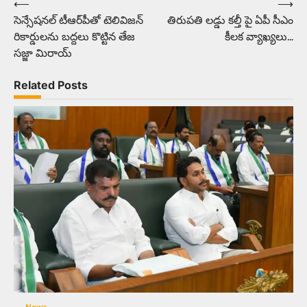
⟵
⟶
Post
సెన్సేషనల్ టీఆర్‌పీతో టెలివిజన్‌
తిరుపతి లడ్డు కల్తీ పై ఏపీ సీఎం
navigation
రికార్డులను బద్దలు కొట్టిన తేజ
కీలక వ్యాఖ్యలు…
సజ్జా మిరాయ్
Related Posts