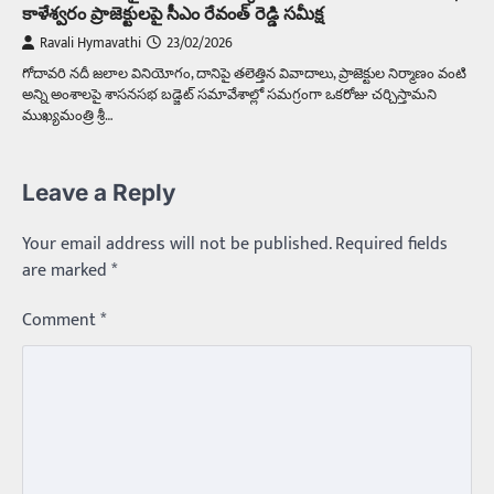
కాళేశ్వరం ప్రాజెక్టులపై సీఎం రేవంత్ రెడ్డి సమీక్ష
Ravali Hymavathi
23/02/2026
గోదావరి నదీ జలాల వినియోగం, దానిపై తలెత్తిన వివాదాలు, ప్రాజెక్టుల నిర్మాణం వంటి
అన్ని అంశాలపై శాసనసభ బడ్జెట్ సమావేశాల్లో సమగ్రంగా ఒకరోజు చర్చిస్తామని
ముఖ్యమంత్రి శ్రీ…
Leave a Reply
Your email address will not be published.
Required fields
are marked
*
Comment
*