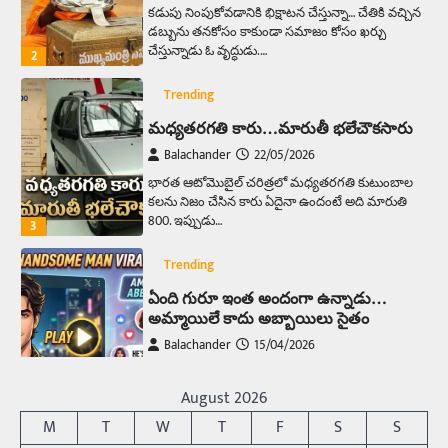
కడుపు నింపుకోవడానికి భిక్షాటన చేస్తున్నా… చేతికి వచ్చిన
డబ్బును తనకోసం కాకుండా సమాజం కోసం ఖర్చు
చేస్తున్నాడు ఓ వృద్ధుడు.…
2
Trending
మధ్యతరగతి కారు…మారుతీ భలేచౌకసారు
Balachander
22/05/2026
భారత ఆటోమొబైల్ చరిత్రలో మధ్యతరగతి కుటుంబాల
కలను నిజం చేసిన కారు ఏదైనా ఉందంటే అది మారుతి
800. ఇప్పుడు…
3
Trending
ఏంది గురూ ఇంత అందంగా ఉన్నాడు…
అమ్మాయిలే కాదు అబ్బాయిలు సైతం
Balachander
15/04/2026
అందమైన అమ్మాయిని పుత్తడి బొమ్మఅని లేదా బాపూ
బోమ్మ అని పిలుస్తాం. స్పెయిన్‌ అమ్మాయిలు చాలా
August 2026
అందంగా ఉంటారనే నానుడి…
4
M
T
W
T
F
S
S