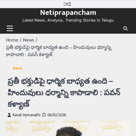
Skip
Netiprapancham
to
content
Latest News, Analysis, Trending Stories in Telugu
Home
News
ప్రతీ భక్తుడిపై ధార్మిక బాధ్యత ఉంది – హిందువులు ధర్మాన్ని
కాపాడాలి : పవన్ కళ్యాణ్
News
ప్రతీ భక్తుడిపై ధార్మిక బాధ్యత ఉంది –
హిందువులు ధర్మాన్ని కాపాడాలి : పవన్
కళ్యాణ్
Ravali Hymavathi
06/02/2026