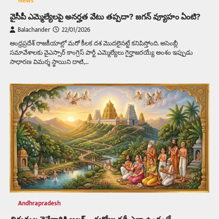
News
వైసీపీ ఎమ్మెల్యేలపై అనర్హత వేటు తప్పదా? జగన్‌ వ్యూహం ఏంటి?
Balachander
22/01/2026
ఆంధ్రప్రదేశ్ రాజకీయాల్లో మరో కీలక దశ మొదలైనట్టే కనిపిస్తోంది. అసెంబ్లీ
సమావేశాలకు వైఎస్సార్ కాంగ్రెస్ పార్టీ ఎమ్మెల్యేలు గైర్హాజరయ్యే అంశం ఇప్పుడు
సాధారణ విమర్శ స్థాయిని దాటి,…
Andhrapradesh