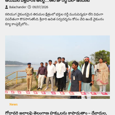
తిరుమల వెళ్లేవారికి అలర్ట్‌…ఈరోజు రద్దీ ఎలా ఉందంటే
Balachander
09/07/2026
కలియుగ వైకుంఠమైన తిరుమల క్షేత్రంలో భక్తుల రద్దీ మునుపెన్నడూ లేని విధంగా
విపరీతంగా కొనసాగుతోంది. శ్రీవారి ఉచిత సర్వదర్శనం కోసం వేచి ఉండే వైకుంఠం
క్యూ కాంప్లెక్స్‌లోని…
News
గోదావరి జలాలపై తెలంగాణ హక్కులను కాపాడుతాం – దేవాదుల,