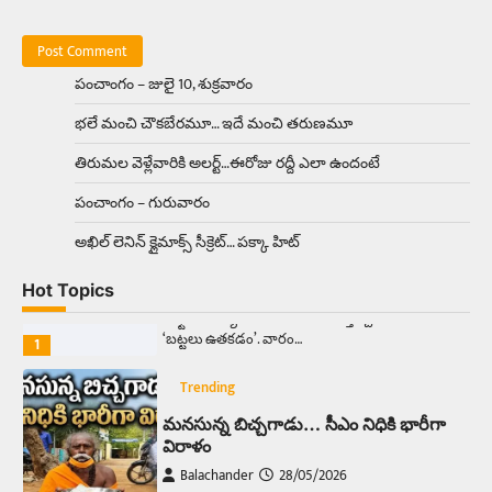
రోడ్డుపై ఏరులై పారిన బీర్లు… ఘాటుతో
మండుతున్న నోర్లు
Balachander
15/04/2026
పంచాంగం – జులై 10, శుక్రవారం
ఉత్తర ప్రదేశ్‌లోని ఝాన్సీ జిల్లాలో ఒక వింతైన రోడ్డు
భలే మంచి చౌకబేరమూ… ఇదే మంచి తరుణమూ
ప్రమాదం చోటుచేసుకుంది. ఝాన్సీ–కాన్పూర్ జాతీయ
రహదారిపై వేల సంఖ్యలో బీరు…
5
తిరుమల వెళ్లేవారికి అలర్ట్‌…ఈరోజు రద్దీ ఎలా ఉందంటే
పంచాంగం – గురువారం
Trending
అక్కడ ఆదివారం బట్టలు ఉతికితే…జైలుకే
అఖిల్‌ లెనిన్ క్లైమాక్స్‌ సీక్రెట్‌… పక్కా హిట్‌
Balachander
13/06/2026
Hot Topics
ఆదివారం వచ్చిందంటే చాలు సామాన్యుడి నుండి
సాఫ్ట్‌వేర్ ఉద్యోగి వరకు అందరికీ గుర్తొచ్చే మొదటి పని
‘బట్టలు ఉతకడం’. వారం…
1
Trending
మనసున్న బిచ్చగాడు… సీఎం నిధికి భారీగా
విరాళం
Balachander
28/05/2026