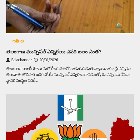
Politics
తెలంగాణ మున్సిపల్ ఎన్నికలు: ఎవరి బలం ఎంత?
Balachander
20/01/2026
తెలంగాణ రాజకీయాలు మరో కీలక దశలోకి అడుగుపెడుతున్నాయి. అసెంబ్లీ ఎన్నికల
తరువాత తొలిసారి జరగబోయే మున్సిపల్ ఎన్నికలు కావడంతో, ఈ ఎన్నికలు కేవలం
స్థానిక సంస్థల వరకే…