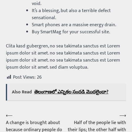
void.
It’s a blessing, but also a terrible defect
sensational.
Smart phones are a massive energy drain.
Buy SmartMag for your successful site.
Clita kasd gubergren, no sea takimata sanctus est Lorem
ipsum dolor sit amet. no sea takimata sanctus est Lorem
ipsum dolor sit amet. no sea takimata sanctus est Lorem
ipsum dolor sit amet. sed diam voluptua.
Post Views:
26
Also Read
తెలంగాణలో ఎన్నికల సందడి మొదలైందా?
⟵
⟶
Post
A change is brought about
Half of the people lie with
navigation
because ordinary people do
their lips; the other half with