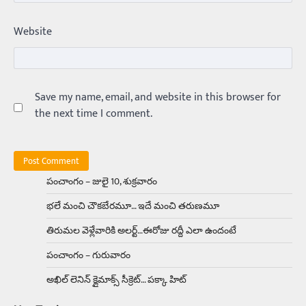
ఏంది గురూ ఇంత అందంగా ఉన్నాడు…
Website
అమ్మాయిలే కాదు అబ్బాయిలు సైతం
Balachander
15/04/2026
అందమైన అమ్మాయిని పుత్తడి బొమ్మఅని లేదా బాపూ
బోమ్మ అని పిలుస్తాం. స్పెయిన్‌ అమ్మాయిలు చాలా
అందంగా ఉంటారనే నానుడి…
Save my name, email, and website in this browser for
4
the next time I comment.
Trending
రోడ్డుపై ఏరులై పారిన బీర్లు… ఘాటుతో
మండుతున్న నోర్లు
Balachander
15/04/2026
పంచాంగం – జులై 10, శుక్రవారం
ఉత్తర ప్రదేశ్‌లోని ఝాన్సీ జిల్లాలో ఒక వింతైన రోడ్డు
భలే మంచి చౌకబేరమూ… ఇదే మంచి తరుణమూ
ప్రమాదం చోటుచేసుకుంది. ఝాన్సీ–కాన్పూర్ జాతీయ
రహదారిపై వేల సంఖ్యలో బీరు…
5
తిరుమల వెళ్లేవారికి అలర్ట్‌…ఈరోజు రద్దీ ఎలా ఉందంటే
పంచాంగం – గురువారం
Trending
అక్కడ ఆదివారం బట్టలు ఉతికితే…జైలుకే
అఖిల్‌ లెనిన్ క్లైమాక్స్‌ సీక్రెట్‌… పక్కా హిట్‌
Balachander
13/06/2026