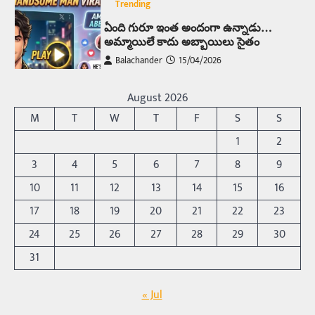
Trending
ఏంది గురూ ఇంత అందంగా ఉన్నాడు…
అమ్మాయిలే కాదు అబ్బాయిలు సైతం
Balachander
15/04/2026
అందమైన అమ్మాయిని పుత్తడి బొమ్మఅని లేదా బాపూ
బోమ్మ అని పిలుస్తాం. స్పెయిన్‌ అమ్మాయిలు చాలా
August 2026
అందంగా ఉంటారనే నానుడి…
4
M
T
W
T
F
S
S
Trending
1
2
రోడ్డుపై ఏరులై పారిన బీర్లు… ఘాటుతో
3
4
5
6
7
8
9
మండుతున్న నోర్లు
10
11
12
13
14
15
16
Balachander
15/04/2026
17
18
19
20
21
22
23
ఉత్తర ప్రదేశ్‌లోని ఝాన్సీ జిల్లాలో ఒక వింతైన రోడ్డు
ప్రమాదం చోటుచేసుకుంది. ఝాన్సీ–కాన్పూర్ జాతీయ
24
25
26
27
28
29
30
రహదారిపై వేల సంఖ్యలో బీరు…
5
31
Trending
« Jul
అక్కడ ఆదివారం బట్టలు ఉతికితే…జైలుకే
Balachander
13/06/2026