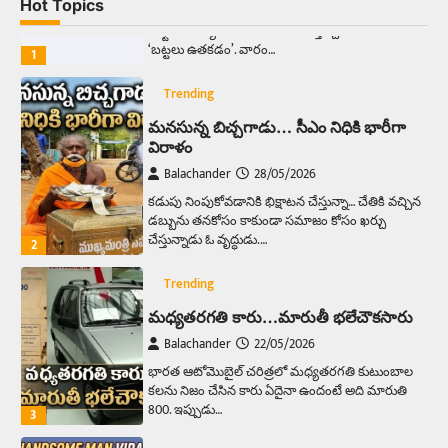
Hot Topics
ఆదివారం వచ్చిందంటే చాలు సామాన్యుడి నుండి
సాఫ్ట్‌వేర్ ఉద్యోగి వరకు అందరికీ గుర్తొచ్చే మొదటి పని
‘బట్టలు ఉతకడం’. వారం…
1
Trending
మనసున్న బిచ్చగాడు… సీఎం నిధికి భారీగా
విరాళం
Balachander
28/05/2026
కడుపు నింపుకోవడానికి భిక్షాటన చేస్తున్నా… చేతికి వచ్చిన
డబ్బును తనకోసం కాకుండా సమాజం కోసం ఖర్చు
చేస్తున్నాడు ఓ వృద్ధుడు.…
2
Trending
మధ్యతరగతి కారు…మారుతీ భలేచౌకసారు
Balachander
22/05/2026
భారత ఆటోమొబైల్ చరిత్రలో మధ్యతరగతి కుటుంబాల
కలను నిజం చేసిన కారు ఏదైనా ఉందంటే అది మారుతి
800. ఇప్పుడు…
3