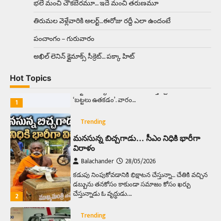
భలే మంచి చౌకబేరమూ… ఇదే మంచి తరుణమూ
రహదారిపై వేల సంఖ్యలో బీరు…
5
తిరుమల వెళ్లేవారికి అలర్ట్‌…ఈరోజు రద్దీ ఎలా ఉందంటే
Trending
పంచాంగం – గురువారం
అక్కడ ఆదివారం బట్టలు ఉతికితే…జైలుకే
అఖిల్‌ లెనిన్ క్లైమాక్స్‌ సీక్రెట్‌… పక్కా హిట్‌
Balachander
13/06/2026
ఆదివారం వచ్చిందంటే చాలు సామాన్యుడి నుండి
Hot Topics
సాఫ్ట్‌వేర్ ఉద్యోగి వరకు అందరికీ గుర్తొచ్చే మొదటి పని
‘బట్టలు ఉతకడం’. వారం…
1
Trending
మనసున్న బిచ్చగాడు… సీఎం నిధికి భారీగా
విరాళం
Balachander
28/05/2026
కడుపు నింపుకోవడానికి భిక్షాటన చేస్తున్నా… చేతికి వచ్చిన
డబ్బును తనకోసం కాకుండా సమాజం కోసం ఖర్చు
చేస్తున్నాడు ఓ వృద్ధుడు.…
2
Trending