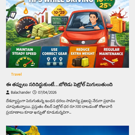
Travel
ఈ తప్పులు సరిదిద్దుకుంటే…బోలెడు పెట్రోల్‌ మిగులుతుంది
Balachander
07/04/2026
దేశవ్యాప్తంగా పెరుగుతున్న ఇంధన ధరలు సామాన్య ప్రజలపై నేరుగా ప్రభావం
చూపుతున్నాయి. ప్రస్తుతం లీటర్ పెట్రోల్ ధర రూ.100 దాటడంతో రోజువారీ
ప్రయాణాలు కూడా ఖర్చుతో కూడుకున్నవిగా…