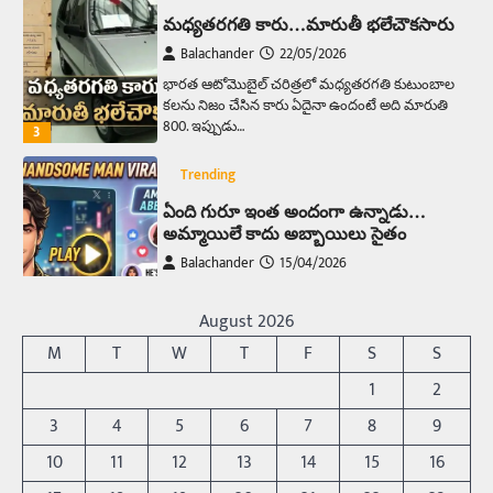
మధ్యతరగతి కారు…మారుతీ భలేచౌకసారు
Balachander
22/05/2026
భారత ఆటోమొబైల్ చరిత్రలో మధ్యతరగతి కుటుంబాల
కలను నిజం చేసిన కారు ఏదైనా ఉందంటే అది మారుతి
800. ఇప్పుడు…
3
Trending
ఏంది గురూ ఇంత అందంగా ఉన్నాడు…
అమ్మాయిలే కాదు అబ్బాయిలు సైతం
Balachander
15/04/2026
అందమైన అమ్మాయిని పుత్తడి బొమ్మఅని లేదా బాపూ
బోమ్మ అని పిలుస్తాం. స్పెయిన్‌ అమ్మాయిలు చాలా
అందంగా ఉంటారనే నానుడి…
August 2026
4
M
T
W
T
F
S
S
Trending
1
2
రోడ్డుపై ఏరులై పారిన బీర్లు… ఘాటుతో
3
4
5
6
7
8
9
మండుతున్న నోర్లు
Balachander
15/04/2026
10
11
12
13
14
15
16
ఉత్తర ప్రదేశ్‌లోని ఝాన్సీ జిల్లాలో ఒక వింతైన రోడ్డు