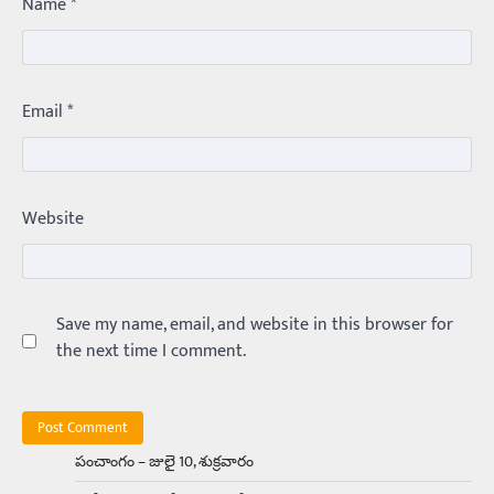
Name
*
Balachander
22/05/2026
భారత ఆటోమొబైల్ చరిత్రలో మధ్యతరగతి కుటుంబాల
కలను నిజం చేసిన కారు ఏదైనా ఉందంటే అది మారుతి
800. ఇప్పుడు…
3
Email
*
Trending
ఏంది గురూ ఇంత అందంగా ఉన్నాడు…
అమ్మాయిలే కాదు అబ్బాయిలు సైతం
Website
Balachander
15/04/2026
అందమైన అమ్మాయిని పుత్తడి బొమ్మఅని లేదా బాపూ
బోమ్మ అని పిలుస్తాం. స్పెయిన్‌ అమ్మాయిలు చాలా
అందంగా ఉంటారనే నానుడి…
4
Save my name, email, and website in this browser for
the next time I comment.
Trending
రోడ్డుపై ఏరులై పారిన బీర్లు… ఘాటుతో
మండుతున్న నోర్లు
Balachander
15/04/2026
పంచాంగం – జులై 10, శుక్రవారం
ఉత్తర ప్రదేశ్‌లోని ఝాన్సీ జిల్లాలో ఒక వింతైన రోడ్డు
ప్రమాదం చోటుచేసుకుంది. ఝాన్సీ–కాన్పూర్ జాతీయ