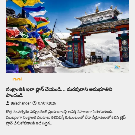
Travel
సంక్రాంతికి ఇలా ప్లాన్‌ చేయండి… మరపురాని అనుభూతిని
పొందండి
Balachander
07/01/2026
కొత్త సంవత్సరం వచ్చిందంటే ప్రయాణాలపై ఆసక్తి సహజంగా పెరుగుతుంది.
ముఖ్యంగా సంక్రాంతి సెలవులు కలిసివస్తే కుటుంబంతో లేదా స్నేహితులతో కలిసి ట్రిప్
ప్లాన్ చేసుకోవడానికి ఇదే సరైన…