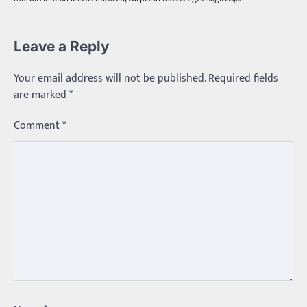
Leave a Reply
Your email address will not be published.
Required fields
are marked
*
Comment
*
Trending
మధ్యతరగతి కారు…మారుతీ భలేచౌకసారు