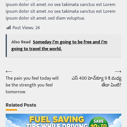
ipsum dolor sit amet. no sea takimata sanctus est Lorem
ipsum dolor sit amet. no sea takimata sanctus est Lorem
ipsum dolor sit amet. sed diam voluptua.
Post Views:
24
Also Read
Someday I’m going to be free and I’m
going to travel the world.
⟵
⟶
Post
The pain you feel today will
ఎస్‌ 400 హెచ్‌క్యూ 9 కి మధ్య
navigation
be the strength you feel
తేడా ఏంటి?
tomorrow
Related Posts