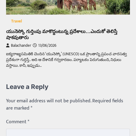
Travel
యునెస్కో గుర్తింపు మాకొద్దంటున్న ప్రదేశాలు…ఎందుకో తెలిస్తే
షాకవుతారు
Balachander
13/06/2026
ఐక్యరాజ్యసమితికి చెందిన ‘యునెస్కో’ (UNESCO) ఒక ప్రాంతాన్ని ప్రపంచ వారసత్వ
ప్రదేశంగా గుర్తిస్తే.. అది ఆ దేశానికే గర్వకారణం. పర్యాటకం పెరుగుతుంది, నిధులు
వస్తాయి. కానీ, ఇప్పుడు…
Leave a Reply
Your email address will not be published.
Required fields
are marked
*
Comment
*