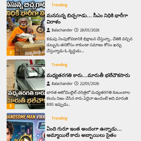
Trending
మనసున్న బిచ్చగాడు… సీఎం నిధికి భారీగా
విరాళం
Balachander
28/05/2026
కడుపు నింపుకోవడానికి భిక్షాటన చేస్తున్నా… చేతికి వచ్చిన
డబ్బును తనకోసం కాకుండా సమాజం కోసం ఖర్చు
చేస్తున్నాడు ఓ వృద్ధుడు.…
2
Trending
మధ్యతరగతి కారు…మారుతీ భలేచౌకసారు
Balachander
22/05/2026
భారత ఆటోమొబైల్ చరిత్రలో మధ్యతరగతి కుటుంబాల
కలను నిజం చేసిన కారు ఏదైనా ఉందంటే అది మారుతి
800. ఇప్పుడు…
3
Trending
ఏంది గురూ ఇంత అందంగా ఉన్నాడు…
అమ్మాయిలే కాదు అబ్బాయిలు సైతం