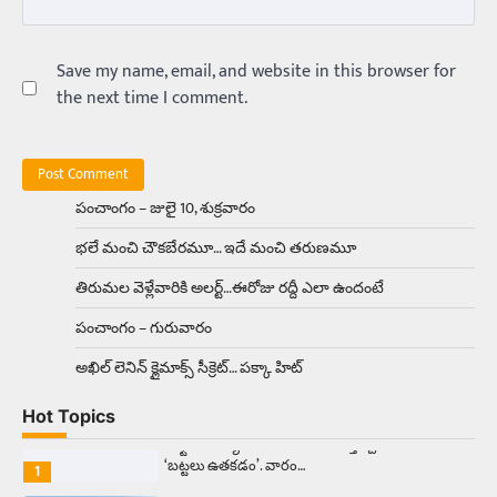
అందమైన అమ్మాయిని పుత్తడి బొమ్మఅని లేదా బాపూ
బోమ్మ అని పిలుస్తాం. స్పెయిన్‌ అమ్మాయిలు చాలా
అందంగా ఉంటారనే నానుడి…
Save my name, email, and website in this browser for
4
the next time I comment.
Trending
రోడ్డుపై ఏరులై పారిన బీర్లు… ఘాటుతో
మండుతున్న నోర్లు
Balachander
15/04/2026
పంచాంగం – జులై 10, శుక్రవారం
ఉత్తర ప్రదేశ్‌లోని ఝాన్సీ జిల్లాలో ఒక వింతైన రోడ్డు
భలే మంచి చౌకబేరమూ… ఇదే మంచి తరుణమూ
ప్రమాదం చోటుచేసుకుంది. ఝాన్సీ–కాన్పూర్ జాతీయ
రహదారిపై వేల సంఖ్యలో బీరు…
5
తిరుమల వెళ్లేవారికి అలర్ట్‌…ఈరోజు రద్దీ ఎలా ఉందంటే
పంచాంగం – గురువారం
Trending
అక్కడ ఆదివారం బట్టలు ఉతికితే…జైలుకే
అఖిల్‌ లెనిన్ క్లైమాక్స్‌ సీక్రెట్‌… పక్కా హిట్‌
Balachander
13/06/2026
Hot Topics
ఆదివారం వచ్చిందంటే చాలు సామాన్యుడి నుండి
సాఫ్ట్‌వేర్ ఉద్యోగి వరకు అందరికీ గుర్తొచ్చే మొదటి పని
‘బట్టలు ఉతకడం’. వారం…
1