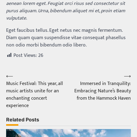
aenean lorem eget. Feugiat orci risus sed consectetur sit
purus aliquam. Urna, bibendum aliquet mi et, proin etiam
vulputate.
Eget faucibus tellus. Eget netus nec magnis fermentum.
Diam quam quam suspendisse vitae consequat phasellus
non odio morbi bibendum odio libero.
Post Views:
26
⟵
⟶
Post
Music Festival: This year, all
Immersed in Tranquility:
navigation
music artists unite for an
Embracing Nature’s Beauty
enchanting concert
from the Hammock Haven
experience
Related Posts