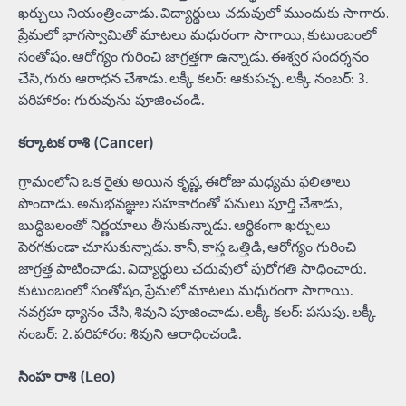
ఖర్చులు నియంత్రించాడు. విద్యార్థులు చదువులో ముందుకు సాగారు.
ప్రేమలో భాగస్వామితో మాటలు మధురంగా సాగాయి, కుటుంబంలో
సంతోషం. ఆరోగ్యం గురించి జాగ్రత్తగా ఉన్నాడు. ఈశ్వర సందర్శనం
చేసి, గురు ఆరాధన చేశాడు. లక్కీ కలర్: ఆకుపచ్చ. లక్కీ నంబర్: 3.
పరిహారం: గురువును పూజించండి.
కర్కాటక రాశి (Cancer)
గ్రామంలోని ఒక రైతు అయిన కృష్ణ, ఈరోజు మధ్యమ ఫలితాలు
పొందాడు. అనుభవజ్ఞుల సహకారంతో పనులు పూర్తి చేశాడు,
బుద్ధిబలంతో నిర్ణయాలు తీసుకున్నాడు. ఆర్థికంగా ఖర్చులు
పెరగకుండా చూసుకున్నాడు. కానీ, కాస్త ఒత్తిడి, ఆరోగ్యం గురించి
జాగ్రత్త పాటించాడు. విద్యార్థులు చదువులో పురోగతి సాధించారు.
కుటుంబంలో సంతోషం, ప్రేమలో మాటలు మధురంగా సాగాయి.
నవగ్రహ ధ్యానం చేసి, శివుని పూజించాడు. లక్కీ కలర్: పసుపు. లక్కీ
నంబర్: 2. పరిహారం: శివుని ఆరాధించండి.
సింహ రాశి (Leo)