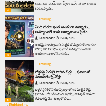
కలను నిజం చేసిన కారు ఏదైనా ఉందంటే అది మారుతి
800. ఇప్పుడు…
3
Trending
ఏంది గురూ ఇంత అందంగా ఉన్నాడు…
అమ్మాయిలే కాదు అబ్బాయిలు సైతం
Balachander
15/04/2026
అందమైన అమ్మాయిని పుత్తడి బొమ్మఅని లేదా బాపూ
బోమ్మ అని పిలుస్తాం. స్పెయిన్‌ అమ్మాయిలు చాలా
అందంగా ఉంటారనే నానుడి…
4
Trending
రోడ్డుపై ఏరులై పారిన బీర్లు… ఘాటుతో
మండుతున్న నోర్లు
Balachander
15/04/2026
ఉత్తర ప్రదేశ్‌లోని ఝాన్సీ జిల్లాలో ఒక వింతైన రోడ్డు
ప్రమాదం చోటుచేసుకుంది. ఝాన్సీ–కాన్పూర్ జాతీయ
రహదారిపై వేల సంఖ్యలో బీరు…
5