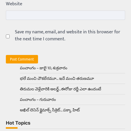
Website
అక్కడ ఆదివారం బట్టలు ఉతికితే…జైలుకే
Balachander
13/06/2026
ఆదివారం వచ్చిందంటే చాలు సామాన్యుడి నుండి
సాఫ్ట్‌వేర్ ఉద్యోగి వరకు అందరికీ గుర్తొచ్చే మొదటి పని
Save my name, email, and website in this browser for
‘బట్టలు ఉతకడం’. వారం…
1
the next time I comment.
Trending
మనసున్న బిచ్చగాడు… సీఎం నిధికి భారీగా
విరాళం
పంచాంగం – జులై 10, శుక్రవారం
Balachander
28/05/2026
భలే మంచి చౌకబేరమూ… ఇదే మంచి తరుణమూ
కడుపు నింపుకోవడానికి భిక్షాటన చేస్తున్నా… చేతికి వచ్చిన
డబ్బును తనకోసం కాకుండా సమాజం కోసం ఖర్చు
తిరుమల వెళ్లేవారికి అలర్ట్‌…ఈరోజు రద్దీ ఎలా ఉందంటే
చేస్తున్నాడు ఓ వృద్ధుడు.…
2
పంచాంగం – గురువారం
Trending
అఖిల్‌ లెనిన్ క్లైమాక్స్‌ సీక్రెట్‌… పక్కా హిట్‌
మధ్యతరగతి కారు…మారుతీ భలేచౌకసారు
Balachander
22/05/2026
Hot Topics
భారత ఆటోమొబైల్ చరిత్రలో మధ్యతరగతి కుటుంబాల