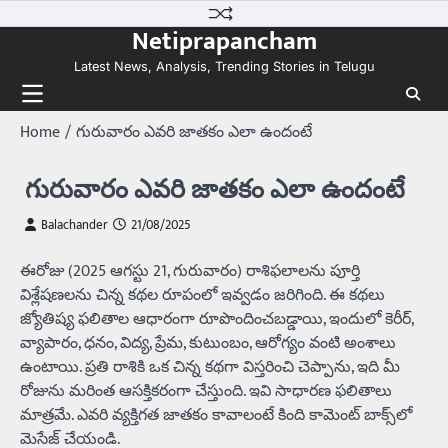
Skip
Netiprapancham
to
content
Latest News, Analysis, Trending Stories in Telugu
Home
గురువారం ఎవరి జాతకం ఎలా ఉందంటే
గురువారం ఎవరి జాతకం ఎలా ఉందంటే
Balachander
21/08/2025
ఈరోజు (2025 ఆగస్టు 21, గురువారం) రాశిఫలాలను పూర్తి
విశ్లేషణలను చిన్న కథల రూపంలో ఇవ్వడం జరిగింది. ఈ కథలు
జ్యోతిష్య ఫలితాల ఆధారంగా రూపొందించబడ్డాయి, ఇందులో కెరీర్,
వ్యాపారం, ధనం, విద్య, ప్రేమ, కుటుంబం, ఆరోగ్యం వంటి అంశాలు
ఉంటాయి. ప్రతి రాశికి ఒక చిన్న కథగా విస్తరించి చెప్పాను, ఇది మీ
రోజును మరింత ఆసక్తికరంగా చేస్తుంది. ఇవి సాధారణ ఫలితాలు
మాత్రమే. ఎవరి వ్యక్తిగత జాతకం కావాలంటే కింది కామెంట్‌ బాక్స్‌లో
మెసేజ్‌ చేయండి.