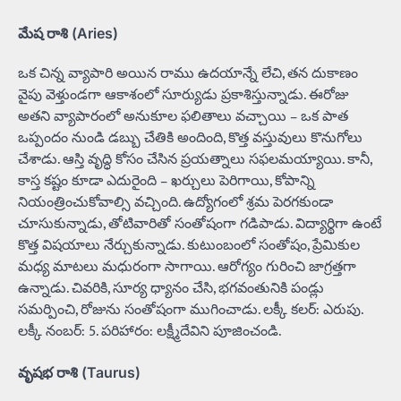
మేష రాశి (Aries)
ఒక చిన్న వ్యాపారి అయిన రాము ఉదయాన్నే లేచి, తన దుకాణం
వైపు వెళ్తుండగా ఆకాశంలో సూర్యుడు ప్రకాశిస్తున్నాడు. ఈరోజు
అతని వ్యాపారంలో అనుకూల ఫలితాలు వచ్చాయి – ఒక పాత
ఒప్పందం నుండి డబ్బు చేతికి అందింది, కొత్త వస్తువులు కొనుగోలు
చేశాడు. ఆస్తి వృద్ధి కోసం చేసిన ప్రయత్నాలు సఫలమయ్యాయి. కానీ,
కాస్త కష్టం కూడా ఎదురైంది – ఖర్చులు పెరిగాయి, కోపాన్ని
నియంత్రించుకోవాల్సి వచ్చింది. ఉద్యోగంలో శ్రమ పెరగకుండా
చూసుకున్నాడు, తోటివారితో సంతోషంగా గడిపాడు. విద్యార్థిగా ఉంటే
కొత్త విషయాలు నేర్చుకున్నాడు. కుటుంబంలో సంతోషం, ప్రేమికుల
మధ్య మాటలు మధురంగా సాగాయి. ఆరోగ్యం గురించి జాగ్రత్తగా
ఉన్నాడు. చివరికి, సూర్య ధ్యానం చేసి, భగవంతునికి పండ్లు
సమర్పించి, రోజును సంతోషంగా ముగించాడు. లక్కీ కలర్: ఎరుపు.
లక్కీ నంబర్: 5. పరిహారం: లక్ష్మీదేవిని పూజించండి.
వృషభ రాశి (Taurus)