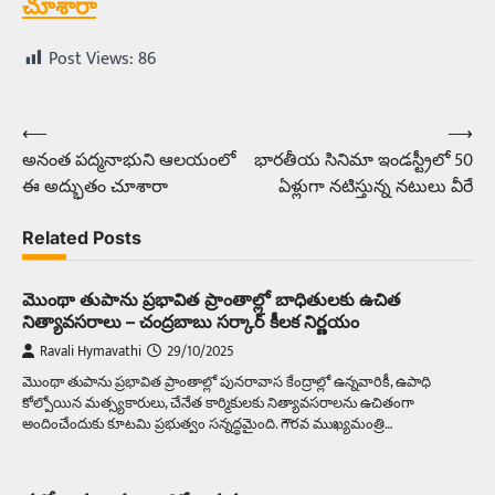
చూశారా
Post Views:
86
⟵
⟶
Post
అనంత పద్మనాభుని ఆలయంలో
భారతీయ సినిమా ఇండస్ట్రీలో 50
navigation
ఈ అద్భుతం చూశారా
ఏళ్లుగా నటిస్తున్న నటులు వీరే
Related Posts
మొంథా తుపాను ప్రభావిత ప్రాంతాల్లో బాధితులకు ఉచిత
నిత్యావసరాలు – చంద్రబాబు సర్కార్ కీలక నిర్ణయం
Ravali Hymavathi
29/10/2025
మొంథా తుపాను ప్రభావిత ప్రాంతాల్లో పునరావాస కేంద్రాల్లో ఉన్నవారికీ, ఉపాధి
కోల్పోయిన మత్స్యకారులు, చేనేత కార్మికులకు నిత్యావసరాలను ఉచితంగా
అందించేందుకు కూటమి ప్రభుత్వం సన్నద్ధమైంది. గౌరవ ముఖ్యమంత్రి…