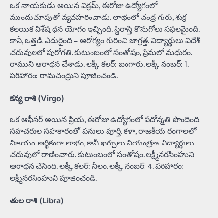
ఒక నాయకుడు అయిన విక్రమ్, ఈరోజు ఉద్యోగంలో
ముందుచూపుతో వ్యవహరించాడు. లాభంలో చంద్ర గురు, శుక్ర
కలయిక విశేష ధన యోగం ఇచ్చింది. స్థిరాస్తి కొనుగోలు సఫలమైంది.
కానీ, ఒత్తిడి ఎదురైంది – ఆరోగ్యం గురించి జాగ్రత్త. విద్యార్థులు విదేశీ
చదువులలో పురోగతి. కుటుంబంలో సంతోషం, ప్రేమలో మధురం.
రాముని ఆరాధన చేశాడు. లక్కీ కలర్: బంగారు. లక్కీ నంబర్: 1.
పరిహారం: రామచంద్రుని పూజించండి.
కన్య రాశి (Virgo)
ఒక ఆఫీసర్ అయిన ప్రియ, ఈరోజు ఉద్యోగంలో పదోన్నతి పొందింది.
సహచరుల సహకారంతో పనులు పూర్తి. కళా, రాజకీయ రంగాలలో
విజయం. ఆర్థికంగా లాభం, కానీ ఖర్చులు నియంత్రణ. విద్యార్థులు
చదువులో రాణించారు. కుటుంబంలో సంతోషం. లక్ష్మీనరసింహుని
ఆరాధన చేసింది. లక్కీ కలర్: నీలం. లక్కీ నంబర్: 4. పరిహారం:
లక్ష్మీనరసింహుని పూజించండి.
తుల రాశి (Libra)