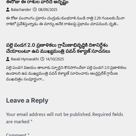
ఈరోజు ఈ రాశుల వారిదే అదృష్టం
Balachander
08/09/2025
ఈ రోజు పంచాంగం ప్రకారం చంద్రుడు కుంభరాశి నుండి రాత్రి 2.29 గంటలకు మీనా
రాశిలో ప్రవేశిస్తున్నాడు. ఈ మార్పు అనేక రాశులపై ప్రభావం చూపనుంది. ధృతి…
పల్లె పండగ 2.0 ప్రణాళికలు గ్రామీణాభివృద్ధికి దిశానిర్దేశం
చేయాలంటూ ఉప ముఖ్యమంత్రి పవన్ కళ్యాణ్ సూచనలు
Ravali Hymavathi
14/10/2025
పల్లె పండగ విజయం తాలూకు స్ఫూర్తిని కొనసాగించేలా పల్లె పండగ 2.0 ప్రణాళికలు
ఉండాలని ఉప ముఖ్యమంత్రి పవన్ కళ్యాణ్ సూచించారు. ఆంధ్రప్రదేశ్ గ్రామీణ
ముఖచిత్రం సంపూర్ణంగా…
Leave a Reply
Trending
Your email address will not be published.
Required fields
మధ్యతరగతి కారు…మారుతీ భలేచౌకసారు
are marked
*
Balachander
22/05/2026
భారత ఆటోమొబైల్ చరిత్రలో మధ్యతరగతి కుటుంబాల
Comment
*