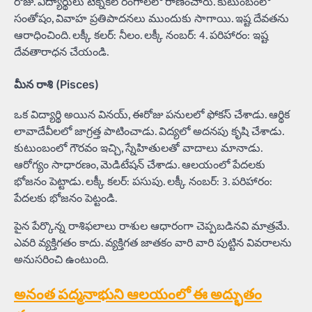
రోజు. విద్యార్థులు టెక్నికల్ రంగాలలో రాణించారు. కుటుంబంలో
సంతోషం, వివాహ ప్రతిపాదనలు ముందుకు సాగాయి. ఇష్ట దేవతను
ఆరాధించింది. లక్కీ కలర్: నీలం. లక్కీ నంబర్: 4. పరిహారం: ఇష్ట
దేవతారాధన చేయండి.
మీన రాశి (Pisces)
ఒక విద్యార్థి అయిన వినయ్, ఈరోజు పనులలో ఫోకస్ చేశాడు. ఆర్థిక
లావాదేవీలలో జాగ్రత్త పాటించాడు. విద్యలో అదనపు కృషి చేశాడు.
కుటుంబంలో గౌరవం ఇచ్చి, స్నేహితులతో వాదాలు మానాడు.
ఆరోగ్యం సాధారణం, మెడిటేషన్ చేశాడు. ఆలయంలో పేదలకు
భోజనం పెట్టాడు. లక్కీ కలర్: పసుపు. లక్కీ నంబర్: 3. పరిహారం:
పేదలకు భోజనం పెట్టండి.
పైన పేర్కొన్న రాశిఫలాలు రాశుల ఆధారంగా చెప్పబడినవి మాత్రమే.
ఎవరి వ్యక్తిగతం కాదు. వ్యక్తిగత జాతకం వారి వారి పుట్టిన వివరాలను
అనుసరించి ఉంటుంది.
అనంత పద్మనాభుని ఆలయంలో ఈ అద్భుతం