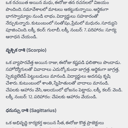
ఒక రచయిత అయిన మధు, ఈరోజు తన రచనలలో విజయం
పొందింది. సమావేశాలలో మాటలు ఆకట్టుకున్నాయి. ఆర్థికంగా
భాగస్వామ్యాల నుండి లాభం. విద్యార్థులు సహకారంతో
నేర్చుకున్నారు. కుటుంబంలో సంతోషం, ప్రేమలో మధురం. సూర్యుని
పూజించింది. లక్కీ కలర్: గులాబీ. లక్కీ నంబర్: 7. పరిహారం: సూర్య
ఆరాధన చేయండి.
వృశ్చిక రాశి (Scorpio)
ఒక వ్యాపారవేత్త అయిన రాజు, ఈరోజు కష్టపడి ఫలితాలు పొందాడు.
సహోద్యోగులతో వివాదాలు ఎదుర్కోకుండా జాగ్రత్త. ఆర్థికంగా జాగ్రత్త,
స్పెక్యులేటివ్ పెట్టుబడులు మానండి. విద్యార్థులు అదనపు కృషి
చేశారు. కుటుంబంలో శాంతి, స్నేహితులతో వాదాలు మానండి.
చేపలకు ఆహారం వేసి, ఆలయంలో భోజనం పెట్టాడు. లక్కీ కలర్: వెండి.
లక్కీ నంబర్: 12. పరిహారం: చేపలకు ఆహారం వేయండి.
ధనుస్సు రాశి (Sagittarius)
ఒక అభివృద్ధి కార్యకర్త అయిన సీత, ఈరోజు కొత్త ప్రాజెక్టులు