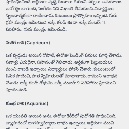
ప్రారంభించింది. ఆర్థికంగా వృద్ధి, రుణాలు గురించి చర్చలు అనుకూలం.
ఆరోగ్యం బాగుంది, సంగీతం విని విశ్రాంతి తీసుకుంది. విద్యార్థులు
సృజనాత్మకంగా రాణించారు. కుటుంబం ప్రోత్సాహం ఇచ్చింది. గురు
గ్రహ మంత్రం జపించింది. లక్కీ కలర్: ఊదా. లక్కీ నంబర్: 11.
పరిహారం: గురు మంత్రం జపించండి.
మకర రాశి (Capricorn)
ఒక వృద్ధుడు అయిన గోపాల్, ఈరోజు పెండింగ్ పనులు పూర్తి చేశాడు.
సవాళ్లు ఎదురైనా, సహనంతో గెలిచాడు. ఆర్థికంగా పెట్టుబడులు
మంచి రాబడి ఇచ్చాయి. విద్యార్థులు ఫోకస్ చేశారు. కుటుంబంలో
ఓపిక పాటించి, పాత స్నేహితులతో మాట్లాడాడు. రాముని ఆరాధన
చేశాడు. లక్కీ కలర్: గోధుమ. లక్కీ నంబర్: 9. పరిహారం: శ్రీరాముని
పూజించండి.
కుంభ రాశి (Aquarius)
ఒక యువతి అయిన అను, ఈరోజు కెరీర్‌లో పురోగతి సాధించింది.
వ్యాపారంలో భాగస్వామ్యాలు లాభం ఇచ్చాయి. ఆర్థికంగా మంచి