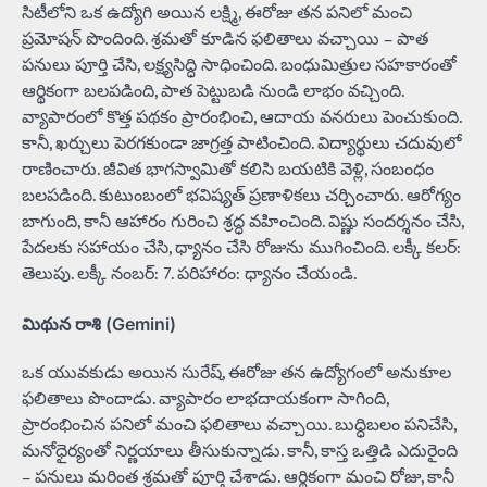
సిటీలోని ఒక ఉద్యోగి అయిన లక్ష్మి, ఈరోజు తన పనిలో మంచి
ప్రమోషన్ పొందింది. శ్రమతో కూడిన ఫలితాలు వచ్చాయి – పాత
పనులు పూర్తి చేసి, లక్ష్యసిద్ధి సాధించింది. బంధుమిత్రుల సహకారంతో
ఆర్థికంగా బలపడింది, పాత పెట్టుబడి నుండి లాభం వచ్చింది.
వ్యాపారంలో కొత్త పథకం ప్రారంభించి, ఆదాయ వనరులు పెంచుకుంది.
కానీ, ఖర్చులు పెరగకుండా జాగ్రత్త పాటించింది. విద్యార్థులు చదువులో
రాణించారు. జీవిత భాగస్వామితో కలిసి బయటికి వెళ్లి, సంబంధం
బలపడింది. కుటుంబంలో భవిష్యత్ ప్రణాళికలు చర్చించారు. ఆరోగ్యం
బాగుంది, కానీ ఆహారం గురించి శ్రద్ధ వహించింది. విష్ణు సందర్శనం చేసి,
పేదలకు సహాయం చేసి, ధ్యానం చేసి రోజును ముగించింది. లక్కీ కలర్:
తెలుపు. లక్కీ నంబర్: 7. పరిహారం: ధ్యానం చేయండి.
మిథున రాశి (Gemini)
ఒక యువకుడు అయిన సురేష్, ఈరోజు తన ఉద్యోగంలో అనుకూల
ఫలితాలు పొందాడు. వ్యాపారం లాభదాయకంగా సాగింది,
ప్రారంభించిన పనిలో మంచి ఫలితాలు వచ్చాయి. బుద్ధిబలం పనిచేసి,
మనోధైర్యంతో నిర్ణయాలు తీసుకున్నాడు. కానీ, కాస్త ఒత్తిడి ఎదురైంది
– పనులు మరింత శ్రమతో పూర్తి చేశాడు. ఆర్థికంగా మంచి రోజు, కానీ