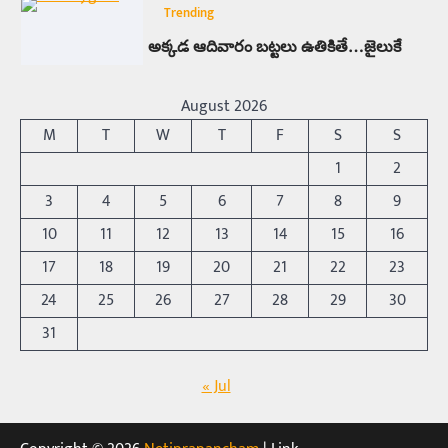
Trending
అక్కడ ఆదివారం బట్టలు ఉతికితే…జైలుకే
Balachander
13/06/2026
ఆదివారం వచ్చిందంటే చాలు సామాన్యుడి నుండి
August 2026
సాఫ్ట్‌వేర్ ఉద్యోగి వరకు అందరికీ గుర్తొచ్చే మొదటి పని
M
T
W
T
F
S
S
‘బట్టలు ఉతకడం’. వారం…
1
1
2
Trending
3
4
5
6
7
8
9
మనసున్న బిచ్చగాడు… సీఎం నిధికి భారీగా
10
11
12
13
14
15
16
విరాళం
Balachander
28/05/2026
17
18
19
20
21
22
23
కడుపు నింపుకోవడానికి భిక్షాటన చేస్తున్నా… చేతికి వచ్చిన
24
25
26
27
28
29
30
డబ్బును తనకోసం కాకుండా సమాజం కోసం ఖర్చు
చేస్తున్నాడు ఓ వృద్ధుడు.…
31
2
Trending
« Jul
మధ్యతరగతి కారు…మారుతీ భలేచౌకసారు
Balachander
22/05/2026