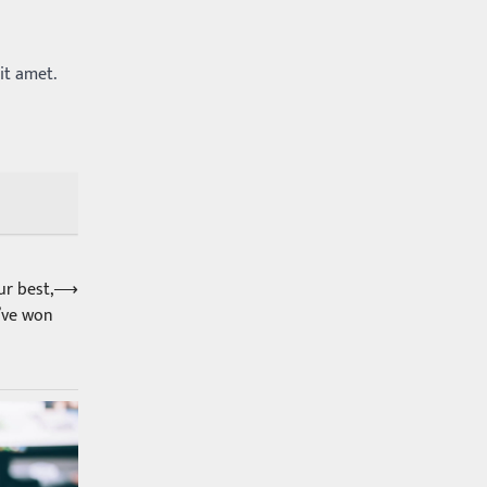
వరకు అందరికీ గుర్తొచ్చే మొదటి పని
‘బట్టలు ఉతకడం’. వారం…
1
it amet.
Trending
మనసున్న బిచ్చగాడు… సీఎం
నిధికి భారీగా విరాళం
Balachander
28/05/2026
కడుపు నింపుకోవడానికి భిక్షాటన
చేస్తున్నా… చేతికి వచ్చిన డబ్బును
తనకోసం కాకుండా సమాజం కోసం ఖర్చు
చేస్తున్నాడు ఓ వృద్ధుడు.…
2
ur best,
⟶
’ve won
Trending
మధ్యతరగతి కారు…మారుతీ
భలేచౌకసారు
Balachander
22/05/2026
భారత ఆటోమొబైల్ చరిత్రలో
మధ్యతరగతి కుటుంబాల కలను నిజం