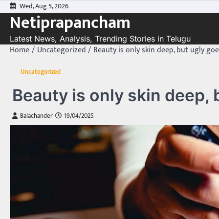
Skip
Wed, Aug 5, 2026
Netiprapancham
to
content
Latest News, Analysis, Trending Stories in Telugu
Home
Uncategorized
Beauty is only skin deep, but ugly go
Uncategorized
Beauty is only skin deep, 
Balachander
19/04/2025