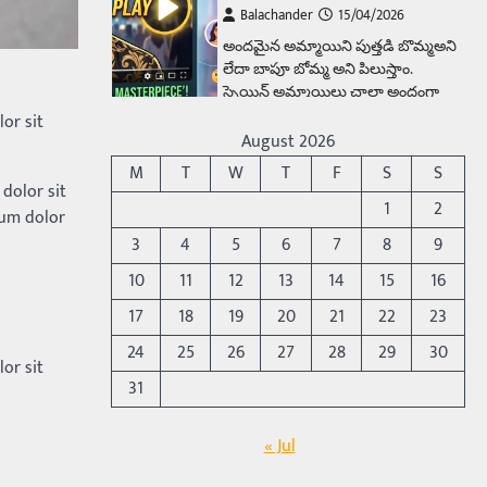
స్పెయిన్‌ అమ్మాయిలు చాలా అందంగా
ఉంటారనే నానుడి…
4
Trending
or sit
రోడ్డుపై ఏరులై పారిన బీర్లు…
August 2026
ఘాటుతో మండుతున్న నోర్లు
M
T
W
T
F
S
S
Balachander
15/04/2026
dolor sit
1
2
ఉత్తర ప్రదేశ్‌లోని ఝాన్సీ జిల్లాలో ఒక
sum dolor
వింతైన రోడ్డు ప్రమాదం చోటుచేసుకుంది.
3
4
5
6
7
8
9
ఝాన్సీ–కాన్పూర్ జాతీయ రహదారిపై
10
11
12
13
14
15
16
వేల సంఖ్యలో బీరు…
5
17
18
19
20
21
22
23
Trending
24
25
26
27
28
29
30
or sit
అక్కడ ఆదివారం బట్టలు
31
ఉతికితే…జైలుకే
Balachander
13/06/2026
« Jul
ఆదివారం వచ్చిందంటే చాలు
సామాన్యుడి నుండి సాఫ్ట్‌వేర్ ఉద్యోగి