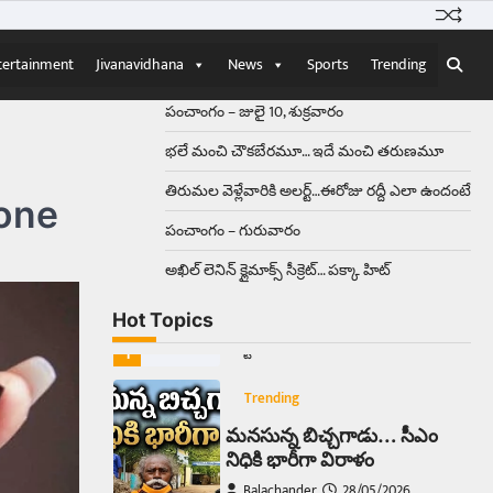
ఝాన్సీ–కాన్పూర్ జాతీయ రహదారిపై
వేల సంఖ్యలో బీరు…
5
tertainment
Jivanavidhana
News
Sports
Trending
Trending
పంచాంగం – జులై 10, శుక్రవారం
అక్కడ ఆదివారం బట్టలు
ఉతికితే…జైలుకే
భలే మంచి చౌకబేరమూ… ఇదే మంచి తరుణమూ
Balachander
13/06/2026
తిరుమల వెళ్లేవారికి అలర్ట్‌…ఈరోజు రద్దీ ఎలా ఉందంటే
bone
ఆదివారం వచ్చిందంటే చాలు
సామాన్యుడి నుండి సాఫ్ట్‌వేర్ ఉద్యోగి
పంచాంగం – గురువారం
వరకు అందరికీ గుర్తొచ్చే మొదటి పని
అఖిల్‌ లెనిన్ క్లైమాక్స్‌ సీక్రెట్‌… పక్కా హిట్‌
‘బట్టలు ఉతకడం’. వారం…
1
Hot Topics
Trending
మనసున్న బిచ్చగాడు… సీఎం
నిధికి భారీగా విరాళం
Balachander
28/05/2026
కడుపు నింపుకోవడానికి భిక్షాటన
చేస్తున్నా… చేతికి వచ్చిన డబ్బును