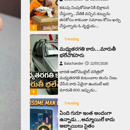
తనకోసం కాకుండా సమాజం కోసం ఖర్చు
చేస్తున్నాడు ఓ వృద్ధుడు.…
2
Trending
మధ్యతరగతి కారు…మారుతీ
భలేచౌకసారు
Balachander
22/05/2026
భారత ఆటోమొబైల్ చరిత్రలో
మధ్యతరగతి కుటుంబాల కలను నిజం
చేసిన కారు ఏదైనా ఉందంటే అది
మారుతి 800. ఇప్పుడు…
3
Trending
ఏంది గురూ ఇంత అందంగా
ఉన్నాడు…అమ్మాయిలే కాదు
అబ్బాయిలు సైతం
Balachander
15/04/2026
అందమైన అమ్మాయిని పుత్తడి బొమ్మఅని
లేదా బాపూ బోమ్మ అని పిలుస్తాం.