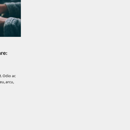
చేసిన కారు ఏదైనా ఉందంటే అది
మారుతి 800. ఇప్పుడు…
3
Trending
ఏంది గురూ ఇంత అందంగా
ఉన్నాడు…అమ్మాయిలే కాదు
అబ్బాయిలు సైతం
Balachander
15/04/2026
re:
అందమైన అమ్మాయిని పుత్తడి బొమ్మఅని
లేదా బాపూ బోమ్మ అని పిలుస్తాం.
స్పెయిన్‌ అమ్మాయిలు చాలా అందంగా
t. Odio ac
ఉంటారనే నానుడి…
4
u, arcu,
Trending
రోడ్డుపై ఏరులై పారిన బీర్లు…
ఘాటుతో మండుతున్న నోర్లు
Balachander
15/04/2026
ఉత్తర ప్రదేశ్‌లోని ఝాన్సీ జిల్లాలో ఒక