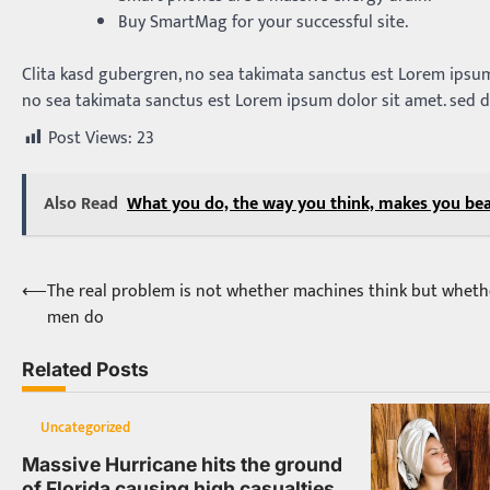
Buy SmartMag for your successful site.
Clita kasd gubergren, no sea takimata sanctus est Lorem ipsum
no sea takimata sanctus est Lorem ipsum dolor sit amet. sed 
Post Views:
23
Also Read
What you do, the way you think, makes you bea
⟵
The real problem is not whether machines think but wheth
Post
men do
navigation
Related Posts
Uncategorized
Massive Hurricane hits the ground
of Florida causing high casualties