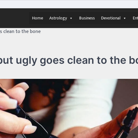
Home
Astrology
Business
Devotional
En
es clean to the bone
but ugly goes clean to the 