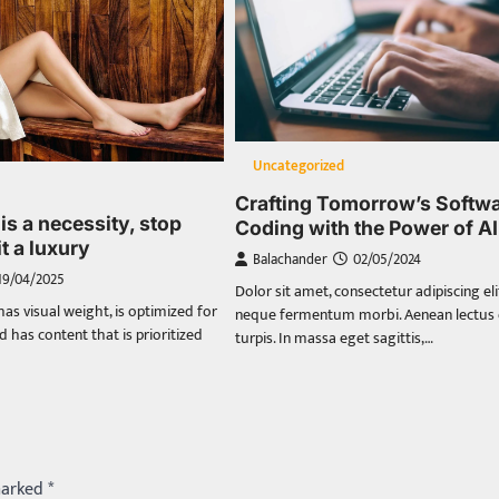
Uncategorized
Crafting Tomorrow’s Softwa
is a necessity, stop
Coding with the Power of AI
t a luxury
Balachander
02/05/2024
19/04/2025
Dolor sit amet, consectetur adipiscing eli
s visual weight, is optimized for
neque fermentum morbi. Aenean lectus e
d has content that is prioritized
turpis. In massa eget sagittis,…
marked
*