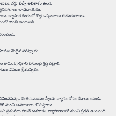
ుబు, దగ్గు వచ్చే అవకాశం ఉంది.
ధిత వ్యవహారాలు లాభదాయకం.
యి. వ్యాపార రంగంలో కొత్త ఒప్పందాలు కుదురుతాయి.
బంలో శాంతి ఉంటుంది.
ధరించండి.
ణాయామం మేలైన పరిష్కారం.
ు. పూర్తికాని పనులపై శ్రద్ధ పెట్టాలి.
టలు వినడం శ్రేయస్కరం.
 అనిపించవచ్చు. కొంత సమయం స్వీయ ధ్యానం కోసం కేటాయించండి.
వారికి మంచి అవకాశాలు కనిపిస్తాయి.
నుంచి ప్రశంసలు పొందే అవకాశం. వ్యాపారాలలో మంచి ప్రగతి ఉంటుంది.