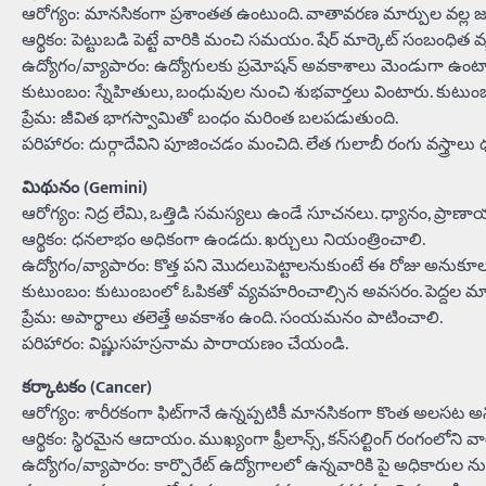
ఆరోగ్యం: మానసికంగా ప్రశాంతత ఉంటుంది. వాతావరణ మార్పుల వల్ల జల
ఆర్థికం: పెట్టుబడి పెట్టే వారికి మంచి సమయం. షేర్ మార్కెట్ సంబం
ఉద్యోగం/వ్యాపారం: ఉద్యోగులకు ప్రమోషన్ అవకాశాలు మెండుగా ఉంటా
కుటుంబం: స్నేహితులు, బంధువుల నుంచి శుభవార్తలు వింటారు. కుటుం
ప్రేమ: జీవిత భాగస్వామితో బంధం మరింత బలపడుతుంది.
పరిహారం: దుర్గాదేవిని పూజించడం మంచిది. లేత గులాబీ రంగు వస్త్రాలు 
మిథునం (Gemini)
ఆరోగ్యం: నిద్ర లేమి, ఒత్తిడి సమస్యలు ఉండే సూచనలు. ధ్యానం, ప్రా
ఆర్థికం: ధనలాభం అధికంగా ఉండదు. ఖర్చులు నియంత్రించాలి.
ఉద్యోగం/వ్యాపారం: కొత్త పని మొదలుపెట్టాలనుకుంటే ఈ రోజు అనుకూలం కాద
కుటుంబం: కుటుంబంలో ఓపికతో వ్యవహరించాల్సిన అవసరం. పెద్దల మా
ప్రేమ: అపార్థాలు తలెత్తే అవకాశం ఉంది. సంయమనం పాటించాలి.
పరిహారం: విష్ణుసహస్రనామ పారాయణం చేయండి.
కర్కాటకం (Cancer)
ఆరోగ్యం: శారీరకంగా ఫిట్‌గానే ఉన్నప్పటికీ మానసికంగా కొంత అలసట
ఆర్థికం: స్థిరమైన ఆదాయం. ముఖ్యంగా ఫ్రీలాన్స్, కన్‌సల్టింగ్ రంగంలోని 
ఉద్యోగం/వ్యాపారం: కార్పొరేట్ ఉద్యోగాలలో ఉన్నవారికి పై అధికారుల 