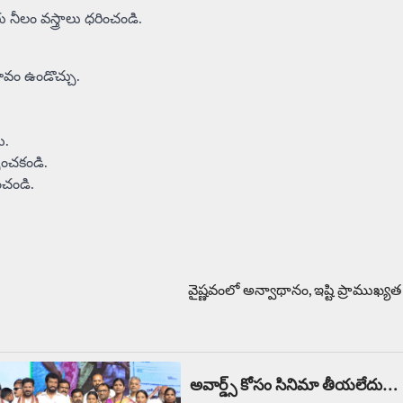
ీలం వస్త్రాలు ధరించండి.
ావం ఉండొచ్చు.
ి.
ించకండి.
ంచండి.
వైష్ణవంలో అన్వాథానం, ఇష్టి ప్రాముఖ్య
అవార్డ్స్ కోసం సినిమా తీయలేదు…