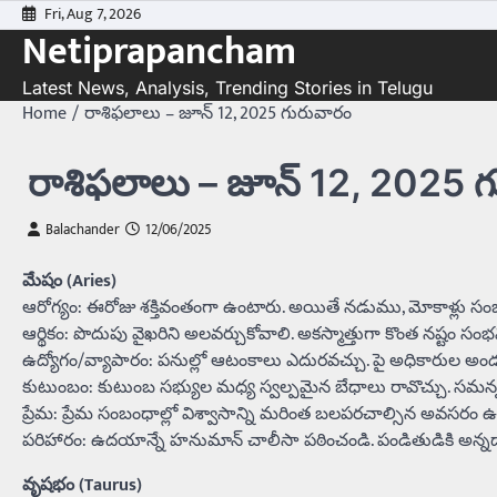
Skip
Fri, Aug 7, 2026
Netiprapancham
to
content
Latest News, Analysis, Trending Stories in Telugu
Home
రాశిఫలాలు – జూన్‌ 12, 2025 గురువారం
రాశిఫలాలు – జూన్‌ 12, 2025 
Balachander
12/06/2025
మేషం (Aries)
ఆరోగ్యం: ఈరోజు శక్తివంతంగా ఉంటారు. అయితే నడుము, మోకాళ్లు సంబ
ఆర్థికం: పొదుపు వైఖరిని అలవర్చుకోవాలి. అకస్మాత్తుగా కొంత నష్టం 
ఉద్యోగం/వ్యాపారం: పనుల్లో ఆటంకాలు ఎదురవచ్చు. పై అధికారుల అండ ప
కుటుంబం: కుటుంబ సభ్యుల మధ్య స్వల్పమైన బేధాలు రావొచ్చు. సమన్
ప్రేమ: ప్రేమ సంబంధాల్లో విశ్వాసాన్ని మరింత బలపరచాల్సిన అవసరం ఉ
పరిహారం: ఉదయాన్నే హనుమాన్ చాలీసా పఠించండి. పండితుడికి అన్న
వృషభం (Taurus)