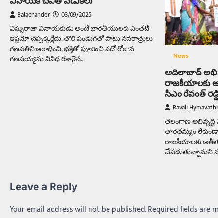
వినాయక చవితి వేడుకలు
Balachander
03/09/2025
విఘ్నరాజా వినాయకుడు అంటే భారతీయులకు ఎంతటి
ఇష్టమో చెప్పక్కర్లేదు. తొలి పండుగతో పాటు నవరాత్రులు
గణపతిని ఆరాధించి, భక్తితో పూజించి పదో రోజున
News
గణపయ్యను వివిధ రకాలైన…
ఆదిలాబాద్ అభివృద
రాజకీయాలకు అతీ
సీఎం రేవంత్ రెడ్
Ravali Hymavathi
తెలంగాణ అభివృద్ధ
తారతమ్యం లేకుండా,
రాజకీయాలకు అతీతం
చేపడుతున్నామని ముఖ్
Leave a Reply
Your email address will not be published.
Required fields are 