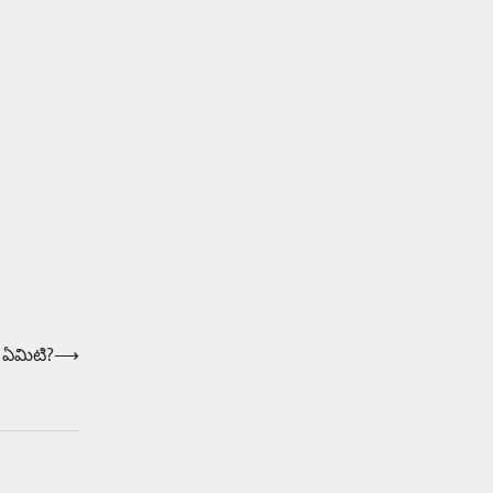
Balachander
15/04/2026
ఉత్తర ప్రదేశ్‌లోని ఝాన్సీ జిల్లాలో ఒక
వింతైన రోడ్డు ప్రమాదం చోటుచేసుకుంది.
ఝాన్సీ–కాన్పూర్ జాతీయ రహదారిపై
వేల సంఖ్యలో బీరు…
5
త ఏమిటి?
⟶