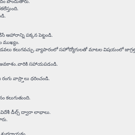
ాదం పొందుతారు.
ేస్తుంది.
డి.
 ఆహారాన్ని పక్కన పెట్టండి.
ం ముఖ్యం.
 గొడవలు కలుగవచ్చు. వ్యాపారంలో సహోద్యోగులతో మాటల విషయంలో జాగ్రత్
 అవకాశం. వారికి సహాయపడండి.
ంగు వాస్ర్తాలు ధరించండి.
నం కలుగుతుంది.
దేశీ డీల్స్ ద్వారా లాభాలు.
ారు.
ాలు శుభదాయకం.