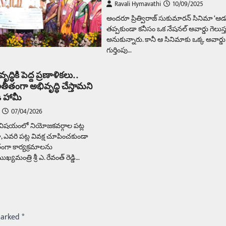
Ravali Hymavathi
10/09/2025
అందరూ ప్రిత్విరాజ్ సుకుమారన్ సినిమా ‘ఆడు
తప్పకుండా కనీసం ఒక నేషనల్ అవార్డు గెలుస్
అనుకున్నారు. కానీ ఆ సినిమాకు ఒక్క అవార్డ
గుర్తింపు…
్ధికి పెద్ద ప్రణాళికలు..
తంగా అభివృద్ధి చేస్తామని
డి హామీ
07/04/2026
ి విషయంలో నియోజకవర్గాల పట్ల
 ఎవరి పట్ల వివక్ష చూపించకుండా
గా కార్యక్రమాలను
యమంత్రి శ్రీ ఎ. రేవంత్ రెడ్డి…
marked
*