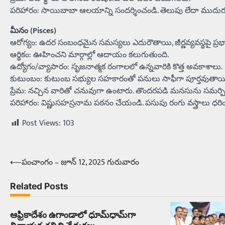
పరిహారం: సాయిబాబా ఆలయాన్ని సందర్శించండి. తెలుపు లేదా ముదురు న
మీనం (Pisces)
ఆరోగ్యం: ఉదర సంబంధమైన సమస్యలు ఎదురౌతాయి, జీర్ణవ్యవస్థపై ప్రభ
ఆర్థికం: ఊహించని మార్గాల్లో ఆదాయం కలుగుతుంది.
ఉద్యోగం/వ్యాపారం: సృజనాత్మక రంగాలలో ఉన్నవారికి కొత్త అవకాశాలు.
కుటుంబం: కుటుంబ సభ్యుల సహకారంతో పనులు సాఫీగా పూర్తవుతాయ
ప్రేమ: నచ్చిన వారితో చనువుగా ఉంటారు. తొందరపడి మనసును సమర్ప
పరిహారం: విష్ణుసహస్రనామ పఠనం చేయండి. పసుపు రంగు వస్త్రాలు ధరి
Post Views:
103
⟵
పంచాంగం – జూన్‌ 12, 2025 గురువారం
Post
navigation
Related Posts
ఆఫ్రికాదేశం ఉగాండాలో ధూమ్‌ధామ్‌గా