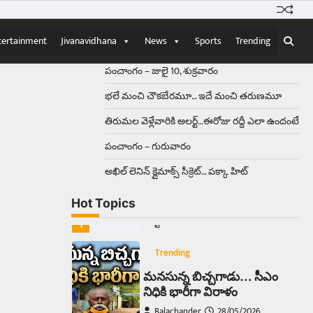
Balachander
15/04/2026
ఉత్తర ప్రదేశ్‌లోని ఝాన్సీ జిల్లాలో ఒక
వింతైన రోడ్డు ప్రమాదం చోటుచేసుకుంది.
tertainment
Jivanavidhana
News
Sports
Trending
ఝాన్సీ–కాన్పూర్ జాతీయ రహదారిపై
వేల సంఖ్యలో బీరు…
5
పంచాంగం – జులై 10, శుక్రవారం
భలే మంచి చౌకబేరమూ… ఇదే మంచి తరుణమూ
Trending
తిరుమల వెళ్లేవారికి అలర్ట్‌…ఈరోజు రద్దీ ఎలా ఉందంటే
అక్కడ ఆదివారం బట్టలు
ఉతికితే…జైలుకే
పంచాంగం – గురువారం
Balachander
13/06/2026
అఖిల్‌ లెనిన్ క్లైమాక్స్‌ సీక్రెట్‌… పక్కా హిట్‌
ఆదివారం వచ్చిందంటే చాలు
సామాన్యుడి నుండి సాఫ్ట్‌వేర్ ఉద్యోగి
Hot Topics
వరకు అందరికీ గుర్తొచ్చే మొదటి పని
‘బట్టలు ఉతకడం’. వారం…
1
Trending
మనసున్న బిచ్చగాడు… సీఎం
నిధికి భారీగా విరాళం
Balachander
28/05/2026