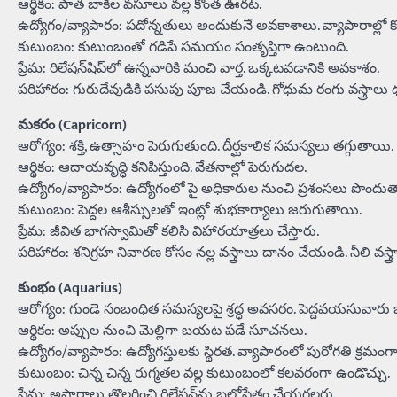
ఆర్థికం: పాత బాకీల వసూలు వల్ల కొంత ఊరట.
ఉద్యోగం/వ్యాపారం: పదోన్నతులు అందుకునే అవకాశాలు. వ్యాపారాల్లో 
కుటుంబం: కుటుంబంతో గడిపే సమయం సంతృప్తిగా ఉంటుంది.
ప్రేమ: రిలేషన్‌షిప్‌లో ఉన్నవారికి మంచి వార్త. ఒక్కటవడానికి అవకాశం.
పరిహారం: గురుదేవుడికి పసుపు పూజ చేయండి. గోధుమ రంగు వస్త్రాలు ధరి
మకరం (Capricorn)
ఆరోగ్యం: శక్తి, ఉత్సాహం పెరుగుతుంది. దీర్ఘకాలిక సమస్యలు తగ్గుతాయి.
ఆర్థికం: ఆదాయవృద్ధి కనిపిస్తుంది. వేతనాల్లో పెరుగుదల.
ఉద్యోగం/వ్యాపారం: ఉద్యోగంలో పై అధికారుల నుంచి ప్రశంసలు పొందుత
కుటుంబం: పెద్దల ఆశీస్సులతో ఇంట్లో శుభకార్యాలు జరుగుతాయి.
ప్రేమ: జీవిత భాగస్వామితో కలిసి విహారయాత్రలు చేస్తారు.
పరిహారం: శనిగ్రహ నివారణ కోసం నల్ల వస్త్రాలు దానం చేయండి. నీలి వస్
కుంభం (Aquarius)
ఆరోగ్యం: గుండె సంబంధిత సమస్యలపై శ్రద్ధ అవసరం. పెద్దవయసువారు జా
ఆర్థికం: అప్పుల నుంచి మెల్లిగా బయట పడే సూచనలు.
ఉద్యోగం/వ్యాపారం: ఉద్యోగస్తులకు స్థిరత. వ్యాపారంలో పురోగతి క్రమం
కుటుంబం: చిన్న చిన్న రుగ్మతల వల్ల కుటుంబంలో కలవరంగా ఉండొచ్చు.
ప్రేమ: అపార్థాలు తొలగించి రిలేషన్‌ను బలోపేతం చేయగలరు.