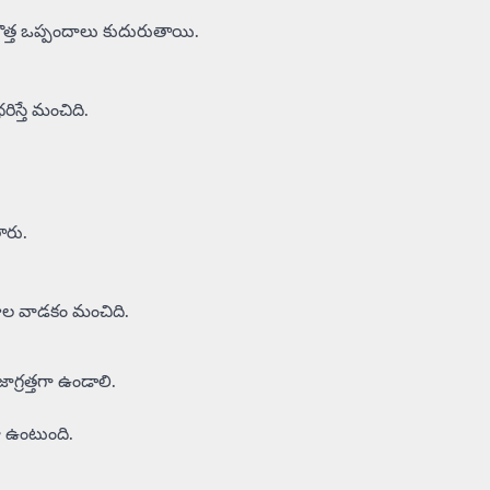
కొత్త ఒప్పందాలు కుదురుతాయి.
స్తే మంచిది.
ారు.
త్రాల వాడకం మంచిది.
గ్రత్తగా ఉండాలి.
గా ఉంటుంది.