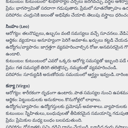
కుటుంబం: కుటుంబంలో శుభకార్యాల చర్చలు జరగవచ్చు. పెద్దల ఆశీర్వ
ప్రేమ: భాగస్వామితో సరదాగా గడుపుతారు. ప్రేమలో నూతనోత్సాహం ఉరకల
పరిహారం: చంద్రునికి జలంతో అభిషేకం చేయాలి. తెలుపు వస్త్రాలు ధరించం
సింహం (Leo)
ఆరోగ్యం: తలనొప్పులు, ఉబ్బసం వంటి సమస్యలు వచ్చే సూచనలు. వేడిచేసే
ఆర్థికం: వ్యయాలు అనూహ్యంగా పెరిగే అవకాశం. ఖర్చులు కట్టడి చేయడ
ఉద్యోగం/వ్యాపారం: జాగ్రత్తగా వ్యవహరించాల్సిన రోజు. అనవసరమైన
ఉండాలి.
కుటుంబం: కుటుంబంలో ఎవరో ఒక్కరు ఆరోగ్య సమస్యతో ఇబ్బంది పడే
ప్రేమ: గత సమస్యలే తిరిగి తలెత్తొచ్చు. నమ్మకంతో వ్యవహరించండి.
పరిహారం: సూర్యుడికి అరుణోదయ సమయంలో ఆర్ఘ్యం ఇవ్వండి. నారింజ ర
కన్యా (Virgo)
ఆరోగ్యం: శారీరకంగా దృఢంగా ఉంటారు. పాత సమస్యల నుంచి ఉపశమ
ఆర్థికం: పెట్టుబడులకు అనుకూలం. కొనుగోళ్లలో లాభాలు.
ఉద్యోగం/వ్యాపారం: ఉద్యోగస్తులకు ప్రమోషన్ అవకాశాలు. వ్యాపారులకు వి
కుటుంబం: స్నేహితులు, బంధువులతో తీపికరమైన సమయాన్ని గడుపుత
ప్రేమ: ప్రేమికుల మధ్య బంధం బలపడుతుంది.
పరిహారం: గోమాతకు పచ్చి గడ్డిని దానం చేయండి. బూడిద రంగు వస్త్ర