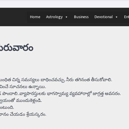
Home
Astrology
Business
Devotional
En
గురువారం
ంధిత చిన్న సమస్యలు బాధించవచ్చు. నీరు తగినంత తీసుకోవాలి.
సంభవించే సూచనలు ఉన్నాయి.
ొందాలి. వ్యాపారస్తులకు భాగస్వామ్య వ్యవహారాల్లో జాగ్రత్త అవసరం.
వయంతో ముందుకెళ్లండి.
ంటుంది.
దానం చేయడం శ్రేయస్కరం.