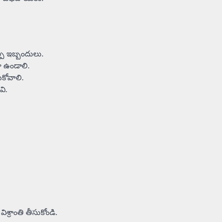
్ప ఇబ్బందులు.
ా ఉండాలి.
కోవాలి.
వి.
ిశ్రాంతి తీసుకోండి.