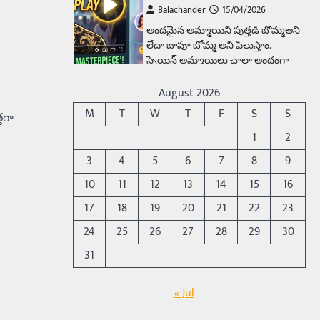
Balachander
15/04/2026
అందమైన అమ్మాయిని పుత్తడి బొమ్మఅని
లేదా బాపూ బోమ్మ అని పిలుస్తాం.
స్పెయిన్‌ అమ్మాయిలు చాలా అందంగా
ఉంటారనే నానుడి…
4
August 2026
Trending
M
T
W
T
F
S
S
తగా
రోడ్డుపై ఏరులై పారిన బీర్లు…
1
2
ఘాటుతో మండుతున్న నోర్లు
3
4
5
6
7
8
9
Balachander
15/04/2026
10
11
12
13
14
15
16
ఉత్తర ప్రదేశ్‌లోని ఝాన్సీ జిల్లాలో ఒక
వింతైన రోడ్డు ప్రమాదం చోటుచేసుకుంది.
17
18
19
20
21
22
23
ఝాన్సీ–కాన్పూర్ జాతీయ రహదారిపై
24
25
26
27
28
29
30
వేల సంఖ్యలో బీరు…
5
31
Trending
అక్కడ ఆదివారం బట్టలు
« Jul
ఉతికితే…జైలుకే