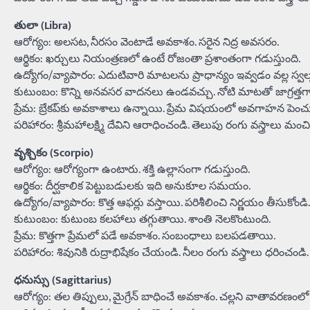
తులా (Libra)
ఆరోగ్యం: అలసట, నీరసం వెంటాడే అవకాశం. సరైన నిద్ర అవసరం.
ఆర్థికం: ఖర్చులు నియంత్రణలో ఉంటే రోజంతా ప్రశాంతంగా గడుస్తుంది.
ఉద్యోగం/వ్యాపారం: ఎదుటివారి మాటలను ప్రాధాన్యం ఇవ్వడం వల్ల స్వల
కుటుంబం: కొన్ని అనవసర వాదనలు ఉండవచ్చు. నోటి మాటతో జాగ్రత్తగ
ప్రేమ: బ్రేకప్‌కు అవకాశాలు ఉన్నాయి. ప్రేమ విషయంలో అవగాహన పెంచు
పరిహారం: శ్రీమహాలక్ష్మి దేవిని ఆరాధించండి. తెలుపు రంగు వస్త్రాలు మంచి
వృశ్చికం (Scorpio)
ఆరోగ్యం: ఆరోగ్యంగా ఉంటారు. శక్తి ఉల్లాసంగా గడుస్తుంది.
ఆర్థికం: దీర్ఘకాలిక పెట్టుబడులకు ఇది అనుకూల సమయం.
ఉద్యోగం/వ్యాపారం: కొత్త ఆఫర్లు వస్తాయి. పరిశీలించి నిర్ణయం తీసుకోండి.
కుటుంబం: కుటుంబ కలహాలు తగ్గుతాయి. శాంతి నెలకొంటుంది.
ప్రేమ: కొత్తగా ప్రేమలో పడే అవకాశం. సంబంధాలు బలపడతాయి.
పరిహారం: శివునికి రుద్రాభిషేకం చేయండి. నీలం రంగు వస్త్రాలు ధరించండి.
ధనుస్సు (Sagittarius)
ఆరోగ్యం: తల తిప్పులు, మైగ్రేన్ బాధించే అవకాశం. చల్లని వాతావరణంలో వ