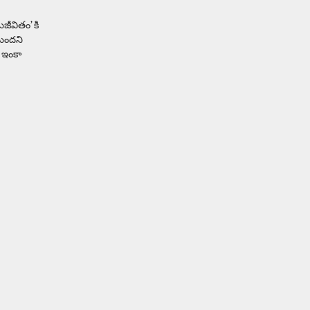
జీవితం’ కి
తుందని
ు ఇంకా