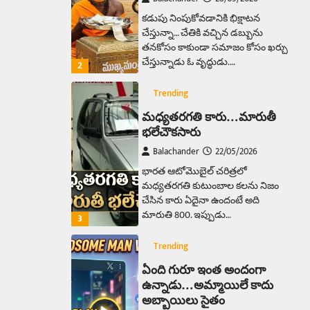
కడుపు నింపుకోవడానికి భిక్షాటన
చేస్తున్నా… చేతికి వచ్చిన డబ్బును
తనకోసం కాకుండా సమాజం కోసం ఖర్చు
చేస్తున్నాడు ఓ వృద్ధుడు.…
2
Trending
మధ్యతరగతి కారు…మారుతీ
భలేచౌకసారు
Balachander
22/05/2026
భారత ఆటోమొబైల్ చరిత్రలో
మధ్యతరగతి కుటుంబాల కలను నిజం
చేసిన కారు ఏదైనా ఉందంటే అది
మారుతి 800. ఇప్పుడు…
3
Trending
ఏంది గురూ ఇంత అందంగా
ఉన్నాడు…అమ్మాయిలే కాదు
అబ్బాయిలు సైతం