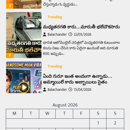
చేస్తున్నాడు ఓ వృద్ధుడు.…
2
Trending
మధ్యతరగతి కారు…మారుతీ భలేచౌకసారు
Balachander
22/05/2026
భారత ఆటోమొబైల్ చరిత్రలో మధ్యతరగతి కుటుంబాల
కలను నిజం చేసిన కారు ఏదైనా ఉందంటే అది మారుతి
800. ఇప్పుడు…
3
Trending
ఏంది గురూ ఇంత అందంగా ఉన్నాడు…
అమ్మాయిలే కాదు అబ్బాయిలు సైతం
Balachander
15/04/2026
అందమైన అమ్మాయిని పుత్తడి బొమ్మఅని లేదా బాపూ
బోమ్మ అని పిలుస్తాం. స్పెయిన్‌ అమ్మాయిలు చాలా
August 2026
అందంగా ఉంటారనే నానుడి…
4
M
T
W
T
F
S
S
Trending
1
2