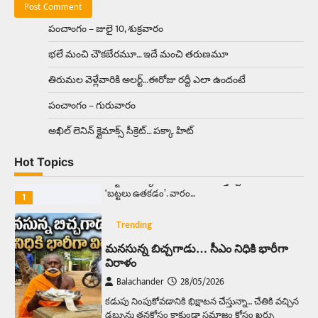
మండుతున్న నోర్లు
Balachander
15/04/2026
పంచాంగం – జులై 10, శుక్రవారం
ఉత్తర ప్రదేశ్‌లోని ఝాన్సీ జిల్లాలో ఒక వింతైన రోడ్డు
భలే మంచి చౌకబేరమూ… ఇదే మంచి తరుణమూ
ప్రమాదం చోటుచేసుకుంది. ఝాన్సీ–కాన్పూర్ జాతీయ
రహదారిపై వేల సంఖ్యలో బీరు…
5
తిరుమల వెళ్లేవారికి అలర్ట్‌…ఈరోజు రద్దీ ఎలా ఉందంటే
పంచాంగం – గురువారం
Trending
అక్కడ ఆదివారం బట్టలు ఉతికితే…జైలుకే
అఖిల్‌ లెనిన్ క్లైమాక్స్‌ సీక్రెట్‌… పక్కా హిట్‌
Balachander
13/06/2026
Hot Topics
ఆదివారం వచ్చిందంటే చాలు సామాన్యుడి నుండి
సాఫ్ట్‌వేర్ ఉద్యోగి వరకు అందరికీ గుర్తొచ్చే మొదటి పని
‘బట్టలు ఉతకడం’. వారం…
1
Trending
మనసున్న బిచ్చగాడు… సీఎం నిధికి భారీగా
విరాళం
Balachander
28/05/2026
కడుపు నింపుకోవడానికి భిక్షాటన చేస్తున్నా… చేతికి వచ్చిన
డబ్బును తనకోసం కాకుండా సమాజం కోసం ఖర్చు