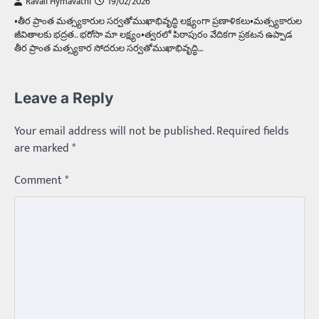
Ravali Hymavathi
19/02/2026
•తీర ప్రాంత మత్స్యకారుల సర్వతోముఖాభివృద్ధి లక్ష్యంగా ప్రణాళికలు•మత్స్యకారుల
జీవితాలకు భద్రత.. భరోసా మా లక్ష్యం•త్వరలో పిఠాపురం వేదికగా ప్రకటన ఉప్పాడ
తీర ప్రాంత మత్స్యకార సోదరుల సర్వతోముఖాభివృద్ధి…
Leave a Reply
Your email address will not be published.
Required fields
are marked
*
Comment
*