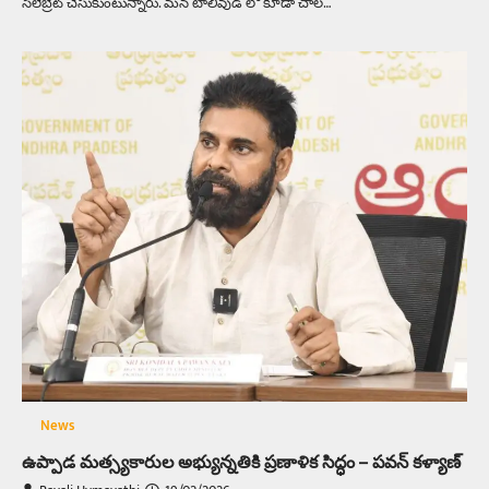
సెలెబ్రేట్ చేసుకుంటున్నారు. మన టాలీవుడ్ లో కూడా చాల…
News
ఉప్పాడ మత్స్యకారుల అభ్యున్నతికి ప్రణాళిక సిద్ధం – పవన్ కళ్యాణ్