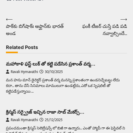
⟵
⟶
Post
పాక్‌కు బిగ్‌షాక్ః ఆఫ్ఘాన్‌కు భారత్‌
ఫంకీ టీజర్ చుస్తే పడి పడి
navigation
అండ
నవ్వాల్సిందే…
Related Posts
మహాకాళి ఫస్ట్ లుక్ తో కట్టి పడేసిన ప్రశాంత్ వర్మ…
Ravali Hymavathi
30/10/2025
మన హను-మాన్ డైరెక్టర్ ప్రశాంత్ వర్మ మనన్ని ప్రశాంతంగా ఉండనిచ్చేటట్టు లేదు
కదా… తాను చేసే సినిమాలు మాములుగా ఉండట్లేదు, ఎదో ఒక స్పెషలిటీ తో
కట్టిపడేస్తున్నాయి.…
క్రిస్మస్ సర్ప్రైజ్ ఇచ్చిన రాజా సాబ్ మేకర్స్…
Ravali Hymavathi
25/12/2025
ప్రపంచమంతా క్రిస్మస్ సెలెబ్రేషన్స్ లో బిజీ గా ఉన్నారు… ఎంతో హ్యాపీ గా ఈ ఫెస్టివల్ ని