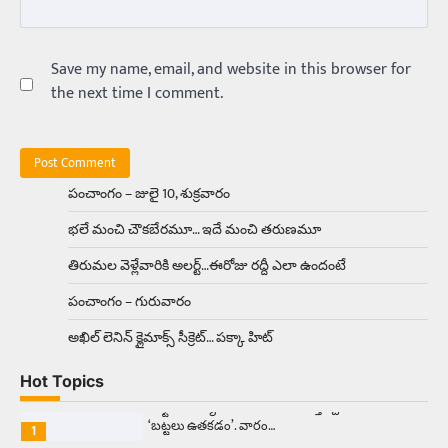
Balachander
15/04/2026
అందమైన అమ్మాయిని పుత్తడి బొమ్మఅని లేదా బాపూ
బోమ్మ అని పిలుస్తాం. స్పెయిన్‌ అమ్మాయిలు చాలా
అందంగా ఉంటారనే నానుడి…
Save my name, email, and website in this browser for
4
the next time I comment.
Trending
రోడ్డుపై ఏరులై పారిన బీర్లు… ఘాటుతో
మండుతున్న నోర్లు
Balachander
15/04/2026
పంచాంగం – జులై 10, శుక్రవారం
ఉత్తర ప్రదేశ్‌లోని ఝాన్సీ జిల్లాలో ఒక వింతైన రోడ్డు
భలే మంచి చౌకబేరమూ… ఇదే మంచి తరుణమూ
ప్రమాదం చోటుచేసుకుంది. ఝాన్సీ–కాన్పూర్ జాతీయ
రహదారిపై వేల సంఖ్యలో బీరు…
5
తిరుమల వెళ్లేవారికి అలర్ట్‌…ఈరోజు రద్దీ ఎలా ఉందంటే
పంచాంగం – గురువారం
Trending
అక్కడ ఆదివారం బట్టలు ఉతికితే…జైలుకే
అఖిల్‌ లెనిన్ క్లైమాక్స్‌ సీక్రెట్‌… పక్కా హిట్‌
Balachander
13/06/2026
Hot Topics
ఆదివారం వచ్చిందంటే చాలు సామాన్యుడి నుండి
సాఫ్ట్‌వేర్ ఉద్యోగి వరకు అందరికీ గుర్తొచ్చే మొదటి పని
‘బట్టలు ఉతకడం’. వారం…
1