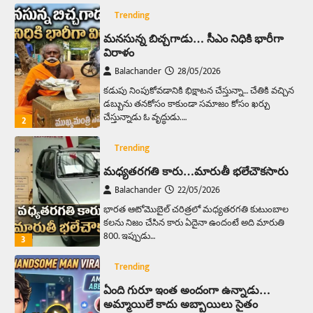
Trending
మనసున్న బిచ్చగాడు… సీఎం నిధికి భారీగా
విరాళం
Balachander
28/05/2026
కడుపు నింపుకోవడానికి భిక్షాటన చేస్తున్నా… చేతికి వచ్చిన
డబ్బును తనకోసం కాకుండా సమాజం కోసం ఖర్చు
చేస్తున్నాడు ఓ వృద్ధుడు.…
2
Trending
మధ్యతరగతి కారు…మారుతీ భలేచౌకసారు
Balachander
22/05/2026
భారత ఆటోమొబైల్ చరిత్రలో మధ్యతరగతి కుటుంబాల
కలను నిజం చేసిన కారు ఏదైనా ఉందంటే అది మారుతి
800. ఇప్పుడు…
3
Trending
ఏంది గురూ ఇంత అందంగా ఉన్నాడు…
అమ్మాయిలే కాదు అబ్బాయిలు సైతం