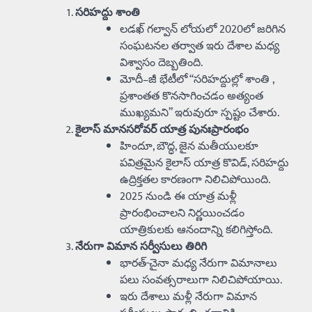
సరిహద్దు శాంతి
లడఖ్ గల్వాన్ లోయలో 2020లో జరిగిన
సంఘటనల తర్వాత ఇరు దేశాల మధ్య
విశ్వాసం దెబ్బతింది.
మోదీ–జీ
భేటీలో “సరిహద్దుల్లో శాంతి ,
ప్రశాంతత కొనసాగించడం అత్యంత
ముఖ్యమని” ఇరువురూ స్పష్టం చేశారు.
కైలాస్ మానసరోవర్ యాత్ర పునఃప్రారంభం
హిందూ, బౌద్ధ, జైన మతీయులకూ
పవిత్రమైన కైలాస్ యాత్ర కొవిడ్, సరిహద్దు
ఉద్రిక్తతల కారణంగా నిలిచిపోయింది.
2025 నుండి ఈ యాత్ర మళ్లీ
ప్రారంభించాలని నిర్ణయించడం
యాత్రికులకు ఆనందాన్ని కలిగిస్తోంది.
నేరుగా విమాన సర్వీసులు తిరిగి
భారత్-చైనా మధ్య నేరుగా విమానాలు
పలు సంవత్సరాలుగా నిలిచిపోయాయి.
ఇరు దేశాలు మళ్లీ నేరుగా విమాన