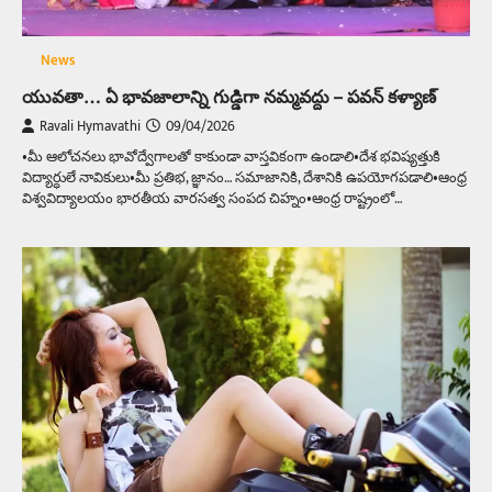
News
యువతా… ఏ భావజాలాన్ని గుడ్డిగా నమ్మవద్దు – పవన్ కళ్యాణ్
Ravali Hymavathi
09/04/2026
•మీ ఆలోచనలు భావోద్వేగాలతో కాకుండా వాస్తవికంగా ఉండాలి•దేశ భవిష్యత్తుకి
విద్యార్ధులే నావికులు•మీ ప్రతిభ, జ్ఞానం… సమాజానికి, దేశానికి ఉపయోగపడాలి•ఆంధ్ర
విశ్వవిద్యాలయం భారతీయ వారసత్వ సంపద చిహ్నం•ఆంధ్ర రాష్ట్రంలో…