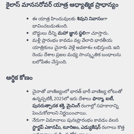
కైలాస్ మానసరోవర్ యాత్ర ఆధ్యాత్మిక ప్రాధాన్యం
ఈ యాత్ర హిందువులకు
శివుని నివాసం
గా
భావించబడుతుంది.
బౌద్ధులు దీన్ని
మహా జ్ఞాన స్థలి
గా చూస్తారు.
మళ్లీ ప్రారంభం కావడం వల్ల వేలాది భారతీయ
యాత్రికులు చైనాకు వెళ్లే అవకాశం లభిస్తుంది. ఇది
రెండు దేశాల ప్రజల మధ్య సాంస్కృతిక బంధాలను
బలోపేతం చేస్తుంది.
ఆర్థిక కోణం
చైనాతో వాణిజ్యంలో భారత్ భారీ వాణిజ్య లోటుతో
ఉన్నప్పటికీ, 2025లో ఇరు దేశాలు
ఫార్మా, ఐటీ,
పునరుత్పాదక శక్తి, మైనింగ్
రంగాల్లో సహకారాన్ని
పెంచుకోవాలని నిర్ణయించాయి.
నేరుగా విమానాలు పునఃప్రారంభం కావడం వలన
స్టార్టప్ ఎకానమీ, టూరిజం, ఎడ్యుకేషన్
రంగాలు కొత్త