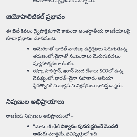
అవకాశాలు సృష్టించుకోనున్నాయి.
జియోపాలిటికల్ ప్రభావం
ఈ భేటీ కేవలం ద్వైపాక్షికంగానే కాకుండా అంతర్జాతీయ రాజకీయాలపై
కూడా ప్రభావం చూపనుంది.
అమెరికాతో భారత్ వాణిజ్య ఉద్రిక్తతలు పెరుగుతున్న
తరుణంలో, చైనాతో సంబంధాలు మెరుగుపడటం
వ్యూహాత్మకంగా కీలకం.
రష్యా, పాకిస్తాన్, ఇరాన్ వంటి దేశాలు SCOలో ఉన్న
నేపథ్యంలో, భారత్–చైనా సహకారం ఆసియా
స్థిరత్వానికి ముఖ్యమని విశ్లేషకులు భావిస్తున్నారు.
నిపుణుల అభిప్రాయాలు
రాజకీయ నిపుణుల అభిప్రాయంలో –
“మోదీ–జీ భేటీ
విశ్వాసం పునరుద్ధరించే మొదటి
అడుగు
మాత్రమే. భవిష్యత్తులో ఇది