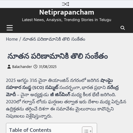
Skip
Netiprapancham
to
content
Latest News, Analysis, Trending Stories in Telugu
Home
నూతన పరిణామానికి తొలి సంకేతం
నూతన పరిణామానికి తొలి సంకేతం
Balachander
31/08/2025
2025 ఆగస్టు 31న చైనా తియాంజిన్ నగరంలో జరిగిన
షాంఘై
సహకార సంస్థ (SCO) సమ్మిట్
సందర్భంగా, భారత ప్రధాని
నరేంద్ర
మోదీ
– చైనా అధ్యక్షుడు
జీ జిన్‌పింగ్
మధ్య కీలక భేటీ జరిగింది.
2020లో గల్వాన్ లోయ ఘర్షణల తర్వాత ఇరు దేశాల మధ్య ఏర్పడిన
ఉద్రిక్తతను తగ్గించే దిశగా ఈ సమావేశం మైలురాయి కావొచ్చని
నిపుణులు విశ్లేషిస్తున్నారు.
Table of Contents