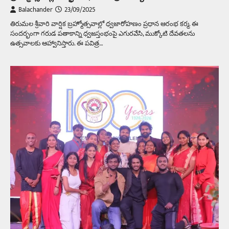
Balachander
23/09/2025
తిరుమల శ్రీవారి వార్షిక బ్రహ్మోత్సవాల్లో ధ్వజారోహణం ప్రధాన ఆరంభ కర్మ. ఈ
సందర్భంగా గరుడ పతాకాన్ని ధ్వజస్తంభంపై ఎగురవేసి, ముక్కోటి దేవతలను
ఉత్సవాలకు ఆహ్వానిస్తారు. ఈ పవిత్ర…