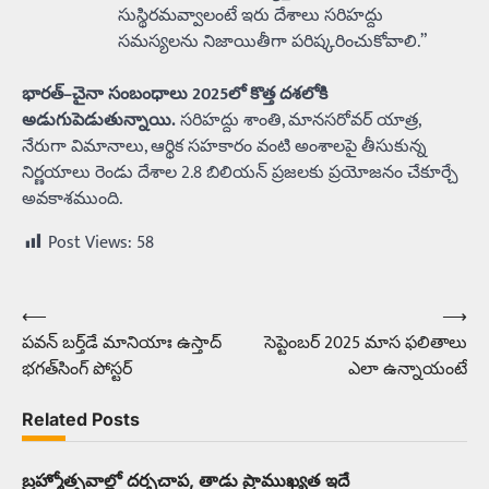
సుస్థిరమవ్వాలంటే ఇరు దేశాలు సరిహద్దు
సమస్యలను నిజాయితీగా పరిష్కరించుకోవాలి.”
భారత్–చైనా సంబంధాలు 2025లో కొత్త దశలోకి
అడుగుపెడుతున్నాయి.
సరిహద్దు శాంతి, మానసరోవర్ యాత్ర,
నేరుగా విమానాలు, ఆర్థిక సహకారం వంటి అంశాలపై తీసుకున్న
నిర్ణయాలు రెండు దేశాల 2.8 బిలియన్ ప్రజలకు ప్రయోజనం చేకూర్చే
అవకాశముంది.
Post Views:
58
⟵
⟶
Post
పవన్‌ బర్త్‌డే మానియాః ఉస్తాద్‌
సెప్టెంబర్‌ 2025 మాస ఫలితాలు
navigation
భగత్‌సింగ్‌ పోస్టర్‌
ఎలా ఉన్నాయంటే
Related Posts
బ్రహ్మోత్సవాల్లో దర్భచాప, తాడు ప్రాముఖ్యత ఇదే