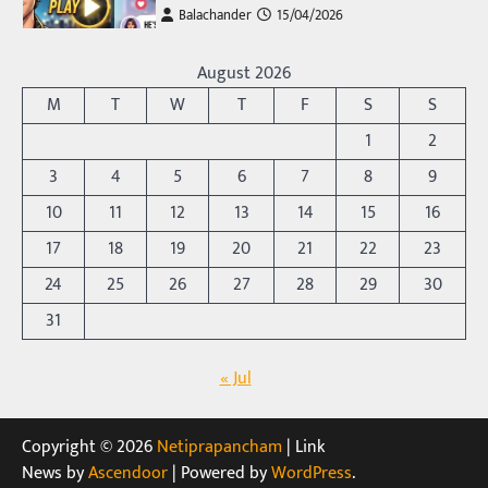
Balachander
15/04/2026
అందమైన అమ్మాయిని పుత్తడి బొమ్మఅని లేదా బాపూ
బోమ్మ అని పిలుస్తాం. స్పెయిన్‌ అమ్మాయిలు చాలా
August 2026
అందంగా ఉంటారనే నానుడి…
4
M
T
W
T
F
S
S
Trending
1
2
రోడ్డుపై ఏరులై పారిన బీర్లు… ఘాటుతో
3
4
5
6
7
8
9
మండుతున్న నోర్లు
10
11
12
13
14
15
16
Balachander
15/04/2026
17
18
19
20
21
22
23
ఉత్తర ప్రదేశ్‌లోని ఝాన్సీ జిల్లాలో ఒక వింతైన రోడ్డు
ప్రమాదం చోటుచేసుకుంది. ఝాన్సీ–కాన్పూర్ జాతీయ
24
25
26
27
28
29
30
రహదారిపై వేల సంఖ్యలో బీరు…
5
31
Trending
« Jul
అక్కడ ఆదివారం బట్టలు ఉతికితే…జైలుకే
Balachander
13/06/2026
ఆదివారం వచ్చిందంటే చాలు సామాన్యుడి నుండి
Copyright © 2026
Netiprapancham
| Link
సాఫ్ట్‌వేర్ ఉద్యోగి వరకు అందరికీ గుర్తొచ్చే మొదటి పని
News by
Ascendoor
| Powered by
WordPress
.
‘బట్టలు ఉతకడం’. వారం…
1