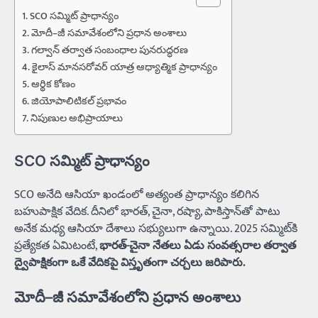
SCO సమ్మిట్ ప్రాధాన్యం
మోదీ–జీ సమావేశంలోని ప్రధాన అంశాలు
గల్వాన్ తర్వాత సంబంధాల పునరుద్ధరణ
కైలాస్ మానసరోవర్ యాత్ర ఆధ్యాత్మిక ప్రాధాన్యం
ఆర్థిక కోణం
జియోపాలిటికల్ ప్రభావం
నిపుణుల అభిప్రాయాలు
SCO సమ్మిట్ ప్రాధాన్యం
SCO అనేది ఆసియా ఖండంలో అత్యంత ప్రాధాన్యం కలిగిన
బహుపాక్షిక వేదిక. దీనిలో భారత్, చైనా, రష్యా, పాకిస్తాన్‌తో పాటు
అనేక మధ్య ఆసియా దేశాలు సభ్యులుగా ఉన్నాయి. 2025 సమ్మిట్‌కి
ప్రత్యేకత ఏమిటంటే,
భారత్-చైనా నేతలు ఏడు సంవత్సరాల తర్వాత
ద్వైపాక్షికంగా ఒకే వేదికపై విస్తృతంగా చర్చలు జరిపారు.
మోదీ–జీ సమావేశంలోని ప్రధాన అంశాలు