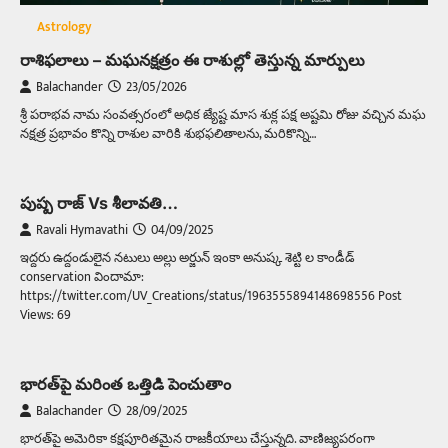
Astrology
రాశిఫలాలు – మఘనక్షత్రం ఈ రాశుల్లో తెస్తున్న మార్పులు
Balachander
23/05/2026
శ్రీ పరాభవ నామ సంవత్సరంలో అధిక జ్యేష్ట మాస శుక్ల పక్ష అష్టమి రోజు వచ్చిన మఘ
నక్షత్ర ప్రభావం కొన్ని రాశుల వారికి శుభఫలితాలను, మరికొన్ని…
పుష్ప రాజ్ Vs శీలావతి…
Ravali Hymavathi
04/09/2025
ఇద్దరు ఉద్దండులైన నటులు అల్లు అర్జున్ ఇంకా అనుష్క శెట్టి ల కాండీడ్
conservation విందామా:
https://twitter.com/UV_Creations/status/1963555894148698556 Post
Views: 69
భారత్‌పై మరింత ఒత్తిడి పెంచుతాం
Balachander
28/09/2025
భారత్‌పై అమెరికా కక్షపూరితమైన రాజకీయాలు చేస్తున్నది. వాణిజ్యపరంగా