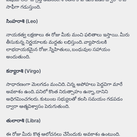
సాఫీగా గడుస్తుంది.
సింహరాశి (Leo)
నాయకత్వ లక్షణాలు ఈ రోజు మీకు మంచి ఫలితాలు ఇస్తాయి. మీరు
తీసుకున్న నిర్ణయాలకు మద్దతు లభిస్తుంది. వ్యాపారులకి
లాభదాయకమైన రోజు. స్నేహితులు, బంధువుల సహాయం
అందుతుంది.
కన్యారాశి (Virgo)
సాధారణంగా మెలగడం మంచిది. చిన్న అపోహలు పెద్దవిగా మారే
అవకాశం ఉంది. పనిలో కొంత నిరుత్సాహం ఉన్నా, దానిని
అధిగమించగలరు. కుటుంబ సభ్యులతో కలసి సమయం గడపడం
ద్వారా ఆత్మవిశ్వాసం పెరుగుతుంది.
తులారాశి (Libra)
ఈ రోజు మీరు కొత్త ఆలోచనలు చేసేందుకు అవకాశం ఉంటుంది.