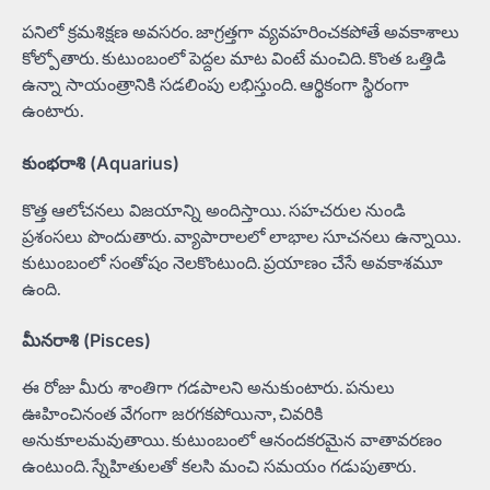
పనిలో క్రమశిక్షణ అవసరం. జాగ్రత్తగా వ్యవహరించకపోతే అవకాశాలు
కోల్పోతారు. కుటుంబంలో పెద్దల మాట వింటే మంచిది. కొంత ఒత్తిడి
ఉన్నా సాయంత్రానికి సడలింపు లభిస్తుంది. ఆర్థికంగా స్థిరంగా
ఉంటారు.
కుంభరాశి (Aquarius)
కొత్త ఆలోచనలు విజయాన్ని అందిస్తాయి. సహచరుల నుండి
ప్రశంసలు పొందుతారు. వ్యాపారాలలో లాభాల సూచనలు ఉన్నాయి.
కుటుంబంలో సంతోషం నెలకొంటుంది. ప్రయాణం చేసే అవకాశమూ
ఉంది.
మీనరాశి (Pisces)
ఈ రోజు మీరు శాంతిగా గడపాలని అనుకుంటారు. పనులు
ఊహించినంత వేగంగా జరగకపోయినా, చివరికి
అనుకూలమవుతాయి. కుటుంబంలో ఆనందకరమైన వాతావరణం
ఉంటుంది. స్నేహితులతో కలసి మంచి సమయం గడుపుతారు.