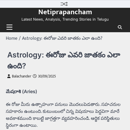
Skip
Netiprapancham
to
content
Latest News, Analysis, Trending Stories in Telugu
Home
Astrology: ఈరోజు ఎవరి జాతకం ఎలా ఉంది?
Astrology: ఈరోజు ఎవరి జాతకం ఎలా
ఉంది?
Balachander
30/09/2025
మేషరాశి (Aries)
ఈ రోజు మీరు ఉత్సాహంగా పనులు మొదలుపెడతారు. సహచరుల
సహకారం ఉంటుంది. కుటుంబంలో చిన్న విషయాలు పెద్దవిగా మారే
అవకాశముంది కాబట్టి జాగ్రత్తగా వ్యవహరించండి. ఆర్థిక పరిస్థితులు
స్థిరంగా ఉంటాయి.