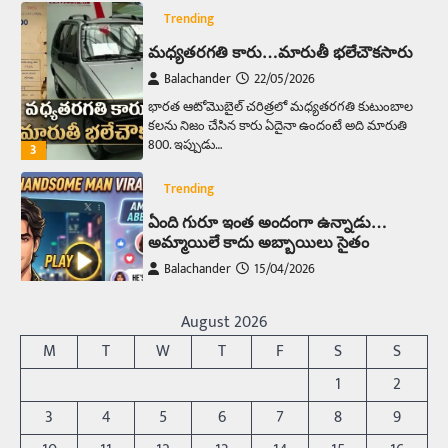
Trending
మధ్యతరగతి కారు…మారుతీ భలేచౌకసారు
Balachander
22/05/2026
భారత ఆటోమొబైల్ చరిత్రలో మధ్యతరగతి కుటుంబాల
కలను నిజం చేసిన కారు ఏదైనా ఉందంటే అది మారుతి
800. ఇప్పుడు…
3
Trending
ఏంది గురూ ఇంత అందంగా ఉన్నాడు…
అమ్మాయిలే కాదు అబ్బాయిలు సైతం
Balachander
15/04/2026
అందమైన అమ్మాయిని పుత్తడి బొమ్మఅని లేదా బాపూ
బోమ్మ అని పిలుస్తాం. స్పెయిన్‌ అమ్మాయిలు చాలా
August 2026
అందంగా ఉంటారనే నానుడి…
4
M
T
W
T
F
S
S
Trending
1
2
రోడ్డుపై ఏరులై పారిన బీర్లు… ఘాటుతో
3
4
5
6
7
8
9
మండుతున్న నోర్లు