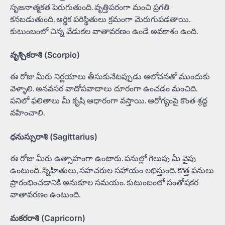
సృజనాత్మకత పెరుగుతుంది. వృత్తిపరంగా మంచి ప్రగతి
కనబడుతుంది. ఆర్థిక పరిస్థితులు క్రమంగా మెరుగుపడతాయి.
కుటుంబంలో చిన్న వేడుకల వాతావరణం ఉండే అవకాశం ఉంది.
వృశ్చికరాశి (Scorpio)
ఈ రోజు మీరు నిర్ణయాలు తీసుకునేటప్పుడు ఆలోచనతో ముందుకు
వెళ్ళాలి. అనవసర వాదోపవాదాలు దూరంగా ఉంచడం మంచిది.
పనిలో ఫలితాలు మీ కృషి ఆధారంగా వస్తాయి. ఆరోగ్యంపై కొంత శ్రద్ధ
వహించాలి.
ధనుస్సురాశి (Sagittarius)
ఈ రోజు మీరు ఉత్సాహంగా ఉంటారు. పనుల్లో గెలుపు మీ వైపు
ఉంటుంది. స్నేహితులు, సహచరుల సహాయం లభిస్తుంది. కొత్త పనులు
ప్రారంభించడానికి అనుకూల సమయం. కుటుంబంలో సంతోషకర
వాతావరణం ఉంటుంది.
మకరరాశి (Capricorn)