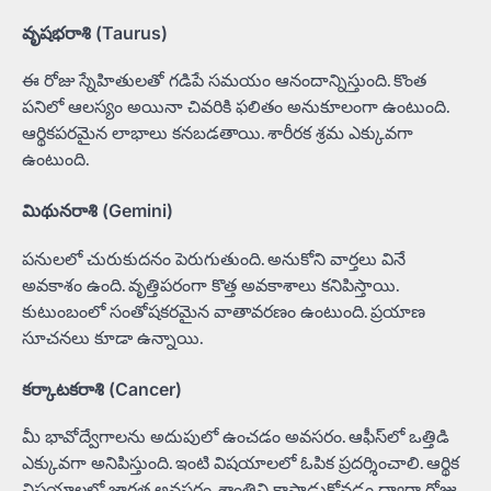
వృషభరాశి (Taurus)
ఈ రోజు స్నేహితులతో గడిపే సమయం ఆనందాన్నిస్తుంది. కొంత
పనిలో ఆలస్యం అయినా చివరికి ఫలితం అనుకూలంగా ఉంటుంది.
ఆర్థికపరమైన లాభాలు కనబడతాయి. శారీరక శ్రమ ఎక్కువగా
ఉంటుంది.
మిథునరాశి (Gemini)
పనులలో చురుకుదనం పెరుగుతుంది. అనుకోని వార్తలు వినే
అవకాశం ఉంది. వృత్తిపరంగా కొత్త అవకాశాలు కనిపిస్తాయి.
కుటుంబంలో సంతోషకరమైన వాతావరణం ఉంటుంది. ప్రయాణ
సూచనలు కూడా ఉన్నాయి.
కర్కాటకరాశి (Cancer)
మీ భావోద్వేగాలను అదుపులో ఉంచడం అవసరం. ఆఫీస్‌లో ఒత్తిడి
ఎక్కువగా అనిపిస్తుంది. ఇంటి విషయాలలో ఓపిక ప్రదర్శించాలి. ఆర్థిక
విషయాలలో జాగ్రత్త అవసరం. శాంతిని కాపాడుకోవడం ద్వారా రోజు