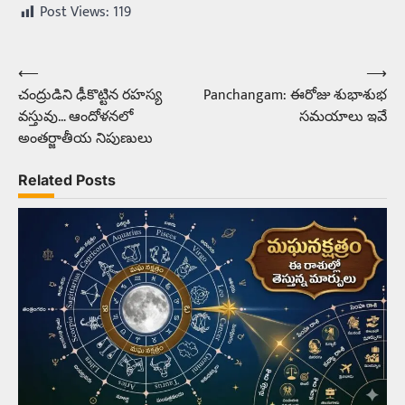
Post Views:
119
⟵
⟶
Post
చంద్రుడిని ఢీకొట్టిన రహస్య
Panchangam: ఈరోజు శుభాశుభ
navigation
వస్తువు… ఆందోళనలో
సమయాలు ఇవే
అంతర్జాతీయ నిపుణులు
Related Posts