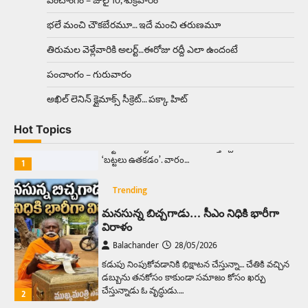
పంచాంగం – జులై 10, శుక్రవారం
ఉత్తర ప్రదేశ్‌లోని ఝాన్సీ జిల్లాలో ఒక వింతైన రోడ్డు
భలే మంచి చౌకబేరమూ… ఇదే మంచి తరుణమూ
ప్రమాదం చోటుచేసుకుంది. ఝాన్సీ–కాన్పూర్ జాతీయ
రహదారిపై వేల సంఖ్యలో బీరు…
5
తిరుమల వెళ్లేవారికి అలర్ట్‌…ఈరోజు రద్దీ ఎలా ఉందంటే
పంచాంగం – గురువారం
Trending
అక్కడ ఆదివారం బట్టలు ఉతికితే…జైలుకే
అఖిల్‌ లెనిన్ క్లైమాక్స్‌ సీక్రెట్‌… పక్కా హిట్‌
Balachander
13/06/2026
Hot Topics
ఆదివారం వచ్చిందంటే చాలు సామాన్యుడి నుండి
సాఫ్ట్‌వేర్ ఉద్యోగి వరకు అందరికీ గుర్తొచ్చే మొదటి పని
‘బట్టలు ఉతకడం’. వారం…
1
Trending
మనసున్న బిచ్చగాడు… సీఎం నిధికి భారీగా
విరాళం
Balachander
28/05/2026
కడుపు నింపుకోవడానికి భిక్షాటన చేస్తున్నా… చేతికి వచ్చిన
డబ్బును తనకోసం కాకుండా సమాజం కోసం ఖర్చు
చేస్తున్నాడు ఓ వృద్ధుడు.…
2