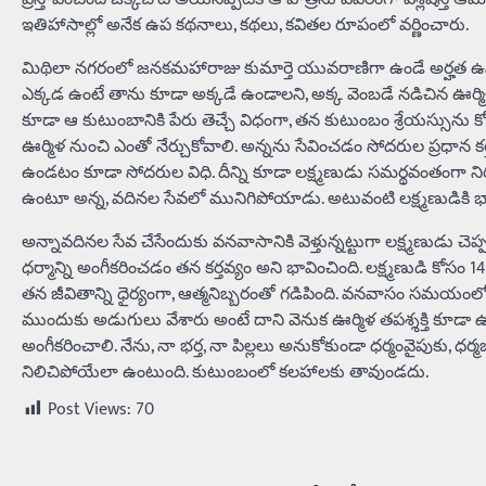
ఇతిహాసాల్లో అనేక ఉప కథనాలు, కథలు, కవితల రూపంలో వర్ణించారు.
మిథిలా నగరంలో జనకమహారాజు కుమార్తె యువరాణిగా ఉండే అర్హత ఉన్నప్
ఎక్కడ ఉంటే తాను కూడా అక్కడే ఉండాలని, అక్క వెంబడే నడిచిన ఊర్మిళ 
కూడా ఆ కుటుంబానికి పేరు తెచ్చే విధంగా, తన కుటుంబం శ్రేయస్సును 
ఊర్మిళ నుంచి ఎంతో నేర్చుకోవాలి. అన్నను సేవించడం సోదరుల ప్రధాన కర్
ఉండటం కూడా సోదరుల విధి. దీన్ని కూడా లక్ష్మణుడు సమర్థవంతంగా 
ఉంటూ అన్న, వదినల సేవలో మునిగిపోయాడు. అటువంటి లక్ష్మణుడికి భార
అన్నావదినల సేవ చేసేందుకు వనవాసానికి వెళ్తున్నట్టుగా లక్ష్మణుడు చ
ధర్మాన్ని అంగీకరించడం తన కర్తవ్యం అని భావించింది. లక్ష్మణుడి కోసం 14
తన జీవితాన్ని ధైర్యంగా, ఆత్మనిబ్బరంతో గడిపింది. వనవాసం సమయంలో
ముందుకు అడుగులు వేశారు అంటే దాని వెనుక ఊర్మిళ తపశ్శక్తి కూడా ఉందన
అంగీకరించాలి. నేను, నా భర్త, నా పిల్లలు అనుకోకుండా ధర్మంవైపుకు, 
నిలిచిపోయేలా ఉంటుంది. కుటుంబంలో కలహాలకు తావుండదు.
Post Views:
70