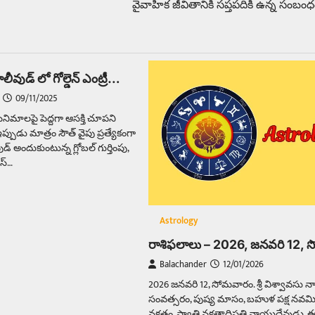
వైవాహిక జీవితానికి సప్తపదికి ఉన్న సంబం
 టాలీవుడ్ లో గోల్డెన్ ఎంట్రీ…
09/11/2025
సినిమాలపై పెద్దగా ఆసక్తి చూపని
్పుడు మాత్రం సౌత్ వైపు ప్రత్యేకంగా
డ్ అందుకుంటున్న గ్లోబల్ గుర్తింపు,
ీస్…
Astrology
రాశిఫలాలు – 2026, జనవరి 12,
Balachander
12/01/2026
2026 జనవరి 12, సోమవారం. శ్రీ విశ్వావసు 
సంవత్సరం, పుష్య మాసం, బహుళ పక్ష నవమి త
నక్షత్రం. స్వాతి నక్షత్రాధిపతి వాయుదేవుడు. 