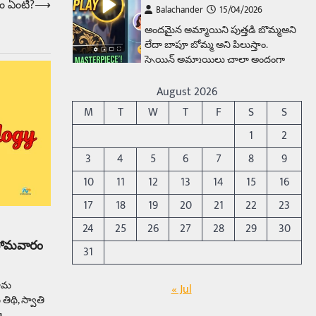
ధం ఏంటి?
⟶
Balachander
15/04/2026
అందమైన అమ్మాయిని పుత్తడి బొమ్మఅని
లేదా బాపూ బోమ్మ అని పిలుస్తాం.
స్పెయిన్‌ అమ్మాయిలు చాలా అందంగా
ఉంటారనే నానుడి…
4
August 2026
Trending
M
T
W
T
F
S
S
రోడ్డుపై ఏరులై పారిన బీర్లు…
1
2
ఘాటుతో మండుతున్న నోర్లు
3
4
5
6
7
8
9
Balachander
15/04/2026
10
11
12
13
14
15
16
ఉత్తర ప్రదేశ్‌లోని ఝాన్సీ జిల్లాలో ఒక
వింతైన రోడ్డు ప్రమాదం చోటుచేసుకుంది.
17
18
19
20
21
22
23
ఝాన్సీ–కాన్పూర్ జాతీయ రహదారిపై
24
25
26
27
28
29
30
వేల సంఖ్యలో బీరు…
5
 సోమవారం
31
Trending
నామ
అక్కడ ఆదివారం బట్టలు
« Jul
ిథి, స్వాతి
ఉతికితే…జైలుకే
ఈ…