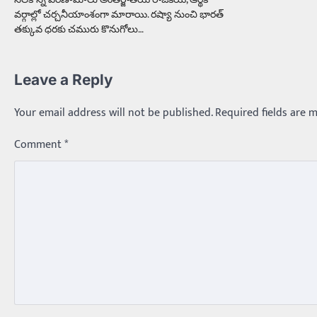
నెలకొన్న పరిణామాలు అంతర్జాతీయ రాజకీయ, ఆర్థిక
వర్గాల్లో చర్చనీయాంశంగా మారాయి. రష్యా నుంచి భారత్‌
తక్కువ ధరకు చమురు కొనుగోలు…
Leave a Reply
Your email address will not be published.
Required fields are 
Comment
*