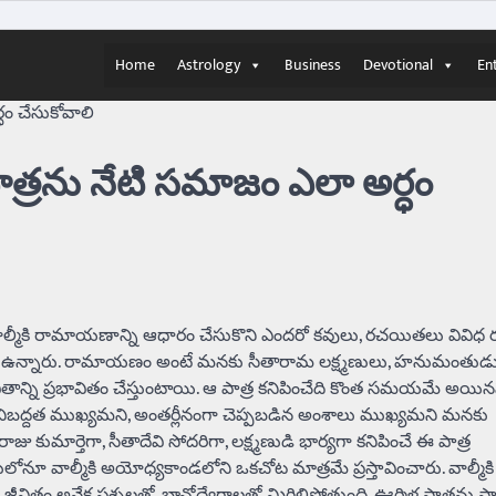
Home
Astrology
Business
Devotional
En
ధం చేసుకోవాలి
త్రను నేటి సమాజం ఎలా అర్ధం
ాల్మీకి రామాయణాన్ని ఆధారం చేసుకొని ఎందరో కవులు, రచయితలు వివిధ 
ూనే ఉన్నారు. రామాయణం అంటే మనకు సీతారామ లక్ష్మణులు, హనుమంతుడ
ితాన్ని ప్రభావితం చేస్తుంటాయి. ఆ పాత్ర కనిపించేది కొంత సమయమే అయినప
ాదు నిబద్దత ముఖ్యమని, అంతర్లీనంగా చెప్పబడిన అంశాలు ముఖ్యమని మనకు
జు కుమార్తెగా, సీతాదేవి సోదరిగా, లక్ష్మణుడి భార్యగా కనిపించే ఈ పాత్ర
 వాల్మీకి అయోధ్యకాండలోని ఒకచోట మాత్రమే ప్రస్తావించారు. వాల్మీకి
మె జీవితం అనేక ప్రశ్నలతో, భావోద్వేగాలతో మిగిలిపోతుంది. ఊర్మిళ పాత్రను ప్ర