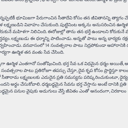
పటికీ భూమిజగా పేరుగాంచిన సీతాదేవి కోసం తన జీవితానన్ని త్యాగం చేస
లక్ష్మణుడిని వివాహం చేసుకుంది. పుట్టినింట అక్కను అనుసరించిన ఊర్మిళ 
కోరుకునే మహిళగా నిలిచింది. ఈరోజుల్లో తాను తన భర్తే ఉండాలని కోరుకున
తవ్యం. లక్ష్మణుడు ఈ ధర్మాన్ని పాటించాడు. అన్నతో పాటు అన్న భార్యకు రక్
నిర్వహించాడు. వనవాసంలో 14 సంవత్సరాల పాటు నిద్రపోకుండా ఆహారానికి
్యగా ఊర్మిళ తన వంతు సేవ చేసింది.
ెప్పగా ఊర్మిళ ఎంతగానో సంతోషించింది. భర్త సేవ ఒక విధమైన ధర్మం అయితే, 
 సంవత్సరాల పాటు ప్రతిరోజూ తపస్సు చేస్తూ, దైవ కృప కోసం ప్రార్థిస్తూ కాలం
 సీతారామ లక్ష్మణులకు ఎదుదైన ప్రతి సమస్యను పరిష్కరించుకుంటూ, ధైర్
ి అర్ధం చేసుకోవాలి. ధర్మబద్ధమైన సేవను భర్త చేస్తాను అంటే దానికి ప్రతి
ధర్మబద్ధమైన పనుల వైపుకు అడుగులు వేస్తే జీవితం ఎంతో ఆనందంగా, చిరకాలం