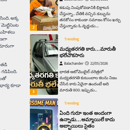
కడుపు నింపుకోవడానికి భిక్షాటన
చేస్తున్నా… చేతికి వచ్చిన డబ్బును
ింది. అక్క
తనకోసం కాకుండా సమాజం కోసం ఖర్చు
మెట్టినింట
చేస్తున్నాడు ఓ వృద్ధుడు.…
2
ే మహిళలు
షణగా
Trending
 దూరంగా
మధ్యతరగతి కారు…మారుతీ
భలేచౌకసారు
Balachander
22/05/2026
అతడి
 గడిపింది.
భారత ఆటోమొబైల్ చరిత్రలో
మధ్యతరగతి కుటుంబాల కలను నిజం
యంతో
చేసిన కారు ఏదైనా ఉందంటే అది
 భార్య కూడా
మారుతి 800. ఇప్పుడు…
3
Trending
ఏంది గురూ ఇంత అందంగా
ఉన్నాడు…అమ్మాయిలే కాదు
అబ్బాయిలు సైతం