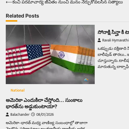
⟵
కంచి పరమాచార్య జీవితం నుంచి మనం నేర్చుకోవలసిన సత్యాలు
Post
navigation
Related Posts
సోనాక్షి సిన్హా కి
Ravali Hymavathi
ఒకప్పుడు దక్షిణాది 
బాలీవుడ్ తారలు… ఇప
చూస్తున్నారు. టాలీవు
మారుతున్న బాక్సాఫ
National
అమెరికా ఎందుకిలా చేస్తోంది… సుంకాలు
భారత్‌ను అడ్డుకుంటాయా?
Balachander
08/01/2026
అమెరికా–భారత్ మధ్య వాణిజ్య సంబంధాల్లో తాజాగా