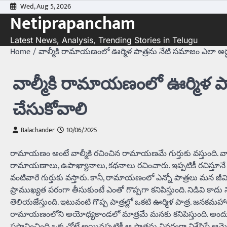
Skip
Wed, Aug 5, 2026
Netiprapancham
to
content
Latest News, Analysis, Trending Stories in Telugu
Home
వాల్మీకి రామాయణంలో ఊర్మిళ పాత్రను నేటి సమాజం ఎలా అర్
వాల్మీకి రామాయణంలో ఊర్మిళ పా
చేసుకోవాలి
Balachander
10/06/2025
రామాయణం అంటే వాల్మీకి రచించిన రామాయణమే గుర్తుకు వస్తుంది. వ
రామాయణాలు, ఉపాఖ్యానాలు, కథనాలు రచించారు. ఇప్పటికీ రచిస్త
వంటివారే గుర్తుకు వస్తారు. కానీ, రామాయణంలో ఎన్నో పాత్రలు మన జీవ
ప్రాముఖ్యత పరంగా తీసుకుంటే ఎంతో గొప్పగా కనిపిస్తుంది. నిడివి క
తెలియజేస్తుంది. ఇటువంటి గొప్ప పాత్రల్లో ఒకటి ఊర్మిళ పాత్ర. జనకమహారా
రామాయణంలోని అయోధ్యకాండలో మాత్రమే మనకు కనిపిస్తుంది. అందులోనూ
ప్రస్తావించింది ఒక్కచోటే అయినప్పటికీ ఆ పాత్రను వివరంగా విశ్లేషిస్తే ఆ