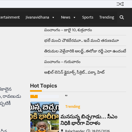
Balachander
15/04/2026
ఉత్తర ప్రదేశ్‌లోని ఝాన్సీ జిల్లాలో ఒక
వింతైన రోడ్డు ప్రమాదం చోటుచేసుకుంది.
tertainment
Jivanavidhana
News
Sports
Trending
ఝాన్సీ–కాన్పూర్ జాతీయ రహదారిపై
వేల సంఖ్యలో బీరు…
5
పంచాంగం – జులై 10, శుక్రవారం
భలే మంచి చౌకబేరమూ… ఇదే మంచి తరుణమూ
Trending
తిరుమల వెళ్లేవారికి అలర్ట్‌…ఈరోజు రద్దీ ఎలా ఉందంటే
అక్కడ ఆదివారం బట్టలు
ఉతికితే…జైలుకే
పంచాంగం – గురువారం
Balachander
13/06/2026
అఖిల్‌ లెనిన్ క్లైమాక్స్‌ సీక్రెట్‌… పక్కా హిట్‌
ఆదివారం వచ్చిందంటే చాలు
సామాన్యుడి నుండి సాఫ్ట్‌వేర్ ఉద్యోగి
Hot Topics
వరకు అందరికీ గుర్తొచ్చే మొదటి పని
రకాలైన
‘బట్టలు ఉతకడం’. వారం…
1
ు, రావణుడు
్పటికీ
Trending
మనసున్న బిచ్చగాడు… సీఎం
నిధికి భారీగా విరాళం
ాచీన
Balachander
28/05/2026