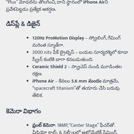
“Plus” మోడల్‌ను తొలగించి, దాని స్థానంలో
iPhone Air
ని
ప్రవేశపెట్టడం ప్రత్యేక ఆకర్షణ.
డిస్‌ప్లే & డిజైన్
120Hz ProMotion Display
– స్క్రోలింగ్‌, గేమింగ్‌
మరింత స్మూత్‌గా.
3000 nits పీక్ బ్రైట్నెస్ – బయట సూర్యరశ్మిలో కూడా
స్క్రీన్‌ కంటికి బాగా కనబడుతుంది.
Ceramic Shield 2
– స్క్రాచెస్ నుండి మూడింతల
రక్షణ.
iPhone Air
– కేవలం
5.6 mm మందం
మాత్రమే,
“spacecraft titanium”తో తయారు చేసి బరువు
తేలిక.
కెమెరా విభాగం
ఫ్రంట్ కెమెరా
: 18MP, “Center Stage” ఫీచర్‌తో.
వీడియో కాల్స్‌ & సెల్ఫీలలో ఆటోమేటిక్‌ ఫ్రేమింగ్.