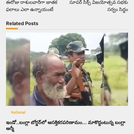
ఈరోజు రాశులవారీగా జాతక
సూపర్‌ సిక్స్‌ విజయోత్సవ సభకు
navigation
ఫలాలు ఎలా ఉన్నాయంటే
సర్వం సిద్దం
Related Posts
National
ఇండో..బంగ్లా బోర్డర్‌లో ఆసక్తికరపరిణామం… మాకొద్దంటున్న బంగ్లా
ఆర్మీ