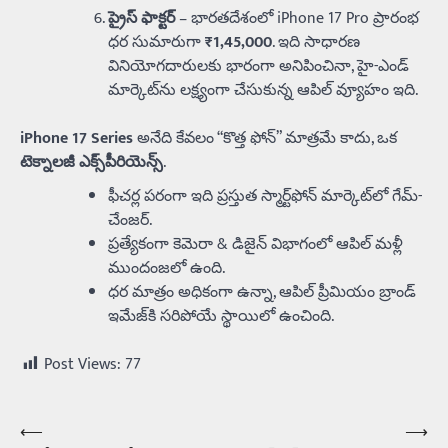
ప్రైస్ ఫాక్టర్
– భారతదేశంలో iPhone 17 Pro ప్రారంభ
ధర సుమారుగా
₹1,45,000
. ఇది సాధారణ
వినియోగదారులకు భారంగా అనిపించినా, హై-ఎండ్‌
మార్కెట్‌ను లక్ష్యంగా చేసుకున్న ఆపిల్‌ వ్యూహం ఇది.
iPhone 17 Series
అనేది కేవలం “కొత్త ఫోన్” మాత్రమే కాదు, ఒక
టెక్నాలజీ ఎక్స్‌పీరియెన్స్
.
ఫీచర్ల పరంగా ఇది ప్రస్తుత స్మార్ట్‌ఫోన్ మార్కెట్‌లో గేమ్‌-
చేంజర్.
ప్రత్యేకంగా కెమెరా & డిజైన్ విభాగంలో ఆపిల్‌ మళ్లీ
ముందంజలో ఉంది.
ధర మాత్రం అధికంగా ఉన్నా, ఆపిల్‌ ప్రీమియం బ్రాండ్‌
ఇమేజ్‌కి సరిపోయే స్థాయిలో ఉంచింది.
Post Views:
77
⟵
⟶
Post