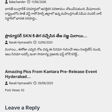
Balachander
11/06/2026
భారత్-బంగ్లాదేశ్ సరిహద్దులో ఆసక్తికర పరిణామం చోటుచేసుకుంది. మేఘాలయ
రాష్ట్రంలోని సౌత్ వెస్ట్ గారో హిల్స్ జిల్లాలో ఉన్న మహేంద్రగంజ్ సమీప నందిర్ చార్
సెక్టార్‌లో భారత సరిహద్దు…
ప్రొడ్యూసర్ SKN కి తెగ నచ్చేసిన తేజ సజ్జ మిరాయి…
Ravali Hymavathi
12/09/2025
మిరాయి… ఈరోజు ఎవ్వరి నోట విన్న ఈ సినిమా గురించే! అటు సెలబ్రిటీస్ నుండి,
ఇటు సినిమా లవర్స్ ఇంకా సామాన్య ప్రజలకు ఫస్ట్ లోనే కనెక్ట్…
Amazing Pics From Kantara Pre-Release Event
Hyderabad…
Ravali Hymavathi
29/09/2025
Post Views: 92
Leave a Reply