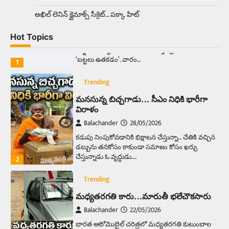
అక్కడ ఆదివారం బట్టలు ఉతికితే…జైలుకే
అఖిల్‌ లెనిన్ క్లైమాక్స్‌ సీక్రెట్‌… పక్కా హిట్‌
Balachander
13/06/2026
Hot Topics
ఆదివారం వచ్చిందంటే చాలు సామాన్యుడి నుండి
సాఫ్ట్‌వేర్ ఉద్యోగి వరకు అందరికీ గుర్తొచ్చే మొదటి పని
‘బట్టలు ఉతకడం’. వారం…
1
Trending
మనసున్న బిచ్చగాడు… సీఎం నిధికి భారీగా
విరాళం
Balachander
28/05/2026
కడుపు నింపుకోవడానికి భిక్షాటన చేస్తున్నా… చేతికి వచ్చిన
డబ్బును తనకోసం కాకుండా సమాజం కోసం ఖర్చు
చేస్తున్నాడు ఓ వృద్ధుడు.…
2
Trending
మధ్యతరగతి కారు…మారుతీ భలేచౌకసారు
Balachander
22/05/2026
భారత ఆటోమొబైల్ చరిత్రలో మధ్యతరగతి కుటుంబాల