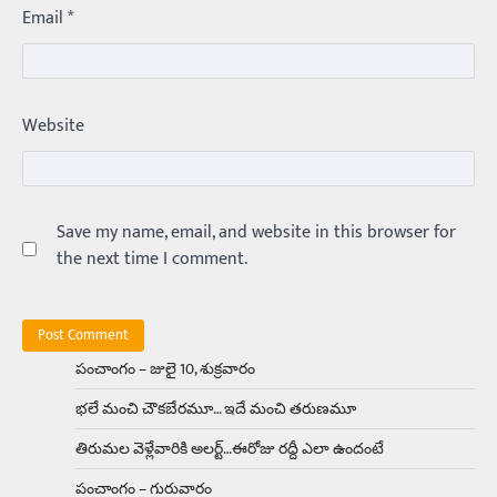
Email
*
800. ఇప్పుడు…
3
Trending
ఏంది గురూ ఇంత అందంగా ఉన్నాడు…
Website
అమ్మాయిలే కాదు అబ్బాయిలు సైతం
Balachander
15/04/2026
అందమైన అమ్మాయిని పుత్తడి బొమ్మఅని లేదా బాపూ
బోమ్మ అని పిలుస్తాం. స్పెయిన్‌ అమ్మాయిలు చాలా
అందంగా ఉంటారనే నానుడి…
Save my name, email, and website in this browser for
4
the next time I comment.
Trending
రోడ్డుపై ఏరులై పారిన బీర్లు… ఘాటుతో
మండుతున్న నోర్లు
Balachander
15/04/2026
పంచాంగం – జులై 10, శుక్రవారం
ఉత్తర ప్రదేశ్‌లోని ఝాన్సీ జిల్లాలో ఒక వింతైన రోడ్డు
భలే మంచి చౌకబేరమూ… ఇదే మంచి తరుణమూ
ప్రమాదం చోటుచేసుకుంది. ఝాన్సీ–కాన్పూర్ జాతీయ
రహదారిపై వేల సంఖ్యలో బీరు…
5
తిరుమల వెళ్లేవారికి అలర్ట్‌…ఈరోజు రద్దీ ఎలా ఉందంటే
పంచాంగం – గురువారం
Trending