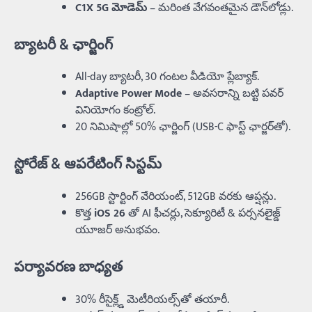
C1X 5G మోడెమ్
– మరింత వేగవంతమైన డౌన్‌లోడ్లు.
బ్యాటరీ & ఛార్జింగ్
All-day బ్యాటరీ, 30 గంటల వీడియో ప్లేబ్యాక్.
Adaptive Power Mode
– అవసరాన్ని బట్టి పవర్‌
వినియోగం కంట్రోల్.
20 నిమిషాల్లో 50% ఛార్జింగ్‌ (USB-C ఫాస్ట్ ఛార్జర్‌తో).
స్టోరేజ్ & ఆపరేటింగ్ సిస్టమ్
256GB స్టార్టింగ్ వేరియంట్, 512GB వరకు ఆప్షన్లు.
కొత్త
iOS 26
తో AI ఫీచర్లు, సెక్యూరిటీ & పర్సనలైజ్డ్‌
యూజర్ అనుభవం.
పర్యావరణ బాధ్యత
30% రీసైక్ల్డ్ మెటీరియల్స్‌తో తయారీ.