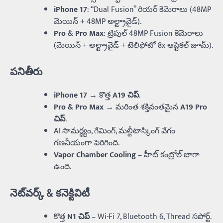
iPhone 17
: “Dual Fusion” రియర్ కెమెరాలు (48MP
మెయిన్ + 48MP అల్ట్రావైడ్).
Pro & Pro Max
: ట్రిపుల్ 48MP Fusion కెమెరాలు
(మెయిన్ + అల్ట్రావైడ్ + టెలిఫోటో 8x ఆప్టికల్ జూమ్).
పనితీరు
iPhone 17
→ కొత్త
A19 చిప్
.
Pro & Pro Max
→ మరింత శక్తివంతమైన
A19 Pro
చిప్
.
AI సామర్ధ్యం, గేమింగ్, మల్టీటాస్కింగ్‌ వేగం
గణనీయంగా పెరిగింది.
Vapor Chamber Cooling
– హీట్‌ కంట్రోల్ బాగా
ఉంది.
నెట్‌వర్క్ & కనెక్టివిటీ
కొత్త
N1 చిప్
– Wi-Fi 7, Bluetooth 6, Thread సపోర్ట్.