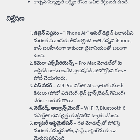
కార్బన్‌-న్యూట్రల్ లక్ష్యం కోసం ఆపిల్‌ కట్టుబడి ఉంది.
విశ్లేషణ
డిజైన్ విప్లవం
– “iPhone Air” ఆపిల్‌ డిజైన్‌ ఫిలాసఫీని
మరింత ముందుకు తీసుకెళ్లింది. అతి సన్నని iPhone,
కానీ బలహీనంగా కాకుండా టైటానియంతో బలంగా
ఉంది.
కెమెరా ఎక్స్‌పీరియెన్స్
– Pro Max మోడల్‌లో 8x
ఆప్టికల్ జూమ్ అనేది ప్రొఫెషనల్ ఫోటోగ్రఫీని కూడా
పోటీ చేయగలదు.
చిప్ పవర్
– A19 Pro చిప్‌తో AI ఆధారిత యూజ్‌
కేసులు (ఫోటో ఎడిటింగ్‌, లైవ్ ట్రాన్స్‌లేషన్‌, గేమింగ్‌)
వేగంగా జరుగుతాయి.
నెట్‌వర్క్ అడ్వాన్స్‌మెంట్
– Wi-Fi 7, Bluetooth 6
సపోర్ట్‌తో భవిష్యత్తు కనెక్టివిటీని టార్గెట్ చేసింది.
బ్యాటరీ ఆప్టిమైజేషన్
– గత మోడల్స్‌తో పోలిస్తే
మరింత సమర్థవంతం, ఫాస్ట్ ఛార్జింగ్‌ను కూడా
మెరుగుపరిచింది.