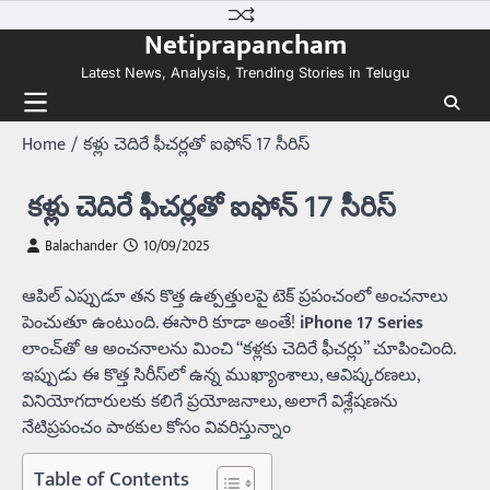
Skip
Netiprapancham
to
content
Latest News, Analysis, Trending Stories in Telugu
Home
కళ్లు చెదిరే ఫీచర్లతో ఐఫోన్‌ 17 సీరిస్‌
కళ్లు చెదిరే ఫీచర్లతో ఐఫోన్‌ 17 సీరిస్‌
Balachander
10/09/2025
ఆపిల్‌ ఎప్పుడూ తన కొత్త ఉత్పత్తులపై టెక్‌ ప్రపంచంలో అంచనాలు
పెంచుతూ ఉంటుంది. ఈసారి కూడా అంతే!
iPhone 17 Series
లాంచ్‌తో ఆ అంచనాలను మించి “కళ్లకు చెదిరే ఫీచర్లు” చూపించింది.
ఇప్పుడు ఈ కొత్త సిరీస్‌లో ఉన్న ముఖ్యాంశాలు, ఆవిష్కరణలు,
వినియోగదారులకు కలిగే ప్రయోజనాలు, అలాగే విశ్లేషణను
నేటిప్రపంచం పాఠకుల కోసం వివరిస్తున్నాం
Table of Contents