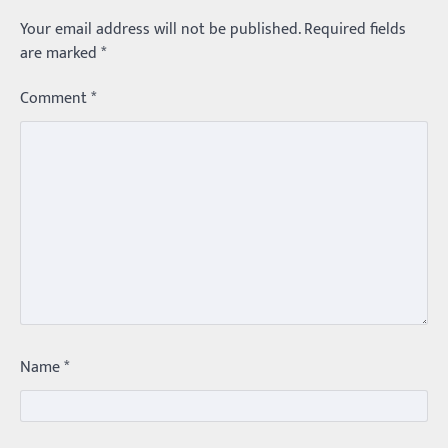
Your email address will not be published.
Required fields
are marked
*
Comment
*
Trending
Name
*
మధ్యతరగతి కారు…మారుతీ భలేచౌకసారు
Balachander
22/05/2026
భారత ఆటోమొబైల్ చరిత్రలో మధ్యతరగతి కుటుంబాల
కలను నిజం చేసిన కారు ఏదైనా ఉందంటే అది మారుతి