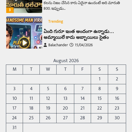
కలను నిజం చేసిన కారు ఏదైనా ఉందంటే అది మారుతి
800. ఇప్పుడు…
3
Trending
ఏంది గురూ ఇంత అందంగా ఉన్నాడు…
అమ్మాయిలే కాదు అబ్బాయిలు సైతం
Balachander
15/04/2026
అందమైన అమ్మాయిని పుత్తడి బొమ్మఅని లేదా బాపూ
బోమ్మ అని పిలుస్తాం. స్పెయిన్‌ అమ్మాయిలు చాలా
August 2026
అందంగా ఉంటారనే నానుడి…
4
M
T
W
T
F
S
S
Trending
1
2
రోడ్డుపై ఏరులై పారిన బీర్లు… ఘాటుతో
3
4
5
6
7
8
9
మండుతున్న నోర్లు
10
11
12
13
14
15
16
Balachander
15/04/2026
17
18
19
20
21
22
23
ఉత్తర ప్రదేశ్‌లోని ఝాన్సీ జిల్లాలో ఒక వింతైన రోడ్డు
ప్రమాదం చోటుచేసుకుంది. ఝాన్సీ–కాన్పూర్ జాతీయ
24
25
26
27
28
29
30
రహదారిపై వేల సంఖ్యలో బీరు…
5
31