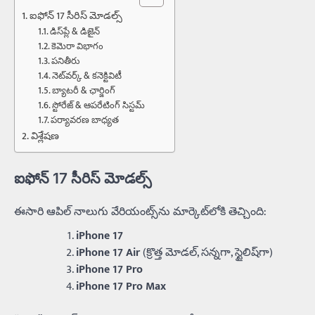
ఐఫోన్ 17 సీరిస్‌ మోడల్స్
డిస్‌ప్లే & డిజైన్
కెమెరా విభాగం
పనితీరు
నెట్‌వర్క్ & కనెక్టివిటీ
బ్యాటరీ & ఛార్జింగ్
స్టోరేజ్ & ఆపరేటింగ్ సిస్టమ్
పర్యావరణ బాధ్యత
విశ్లేషణ
ఐఫోన్ 17 సీరిస్‌ మోడల్స్
ఈసారి ఆపిల్‌ నాలుగు వేరియంట్స్‌ను మార్కెట్‌లోకి తెచ్చింది:
iPhone 17
iPhone 17 Air
(క్రొత్త మోడల్, సన్నగా, స్టైలిష్‌గా)
iPhone 17 Pro
iPhone 17 Pro Max