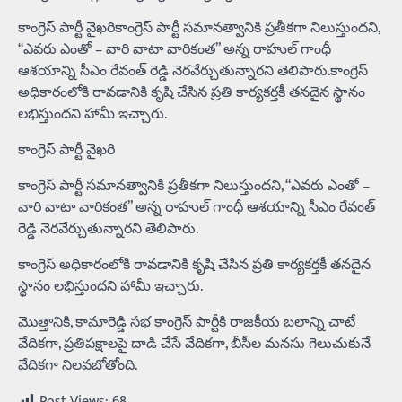
కాంగ్రెస్ పార్టీ వైఖరికాంగ్రెస్ పార్టీ సమానత్వానికి ప్రతీకగా నిలుస్తుందని,
“ఎవరు ఎంతో – వారి వాటా వారికంత” అన్న రాహుల్ గాంధీ
ఆశయాన్ని సీఎం రేవంత్ రెడ్డి నెరవేర్చుతున్నారని తెలిపారు.కాంగ్రెస్
అధికారంలోకి రావడానికి కృషి చేసిన ప్రతి కార్యకర్తకీ తనదైన స్థానం
లభిస్తుందని హామీ ఇచ్చారు.
కాంగ్రెస్ పార్టీ వైఖరి
కాంగ్రెస్ పార్టీ సమానత్వానికి ప్రతీకగా నిలుస్తుందని, “ఎవరు ఎంతో –
వారి వాటా వారికంత” అన్న రాహుల్ గాంధీ ఆశయాన్ని సీఎం రేవంత్
రెడ్డి నెరవేర్చుతున్నారని తెలిపారు.
కాంగ్రెస్ అధికారంలోకి రావడానికి కృషి చేసిన ప్రతి కార్యకర్తకీ తనదైన
స్థానం లభిస్తుందని హామీ ఇచ్చారు.
మొత్తానికి, కామారెడ్డి సభ కాంగ్రెస్ పార్టీకి రాజకీయ బలాన్ని చాటే
వేదికగా, ప్రతిపక్షాలపై దాడి చేసే వేదికగా, బీసీల మనసు గెలుచుకునే
వేదికగా నిలవబోతోంది.
Post Views:
68