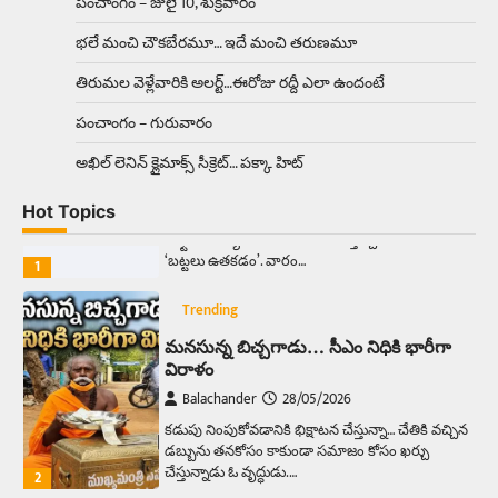
పంచాంగం – జులై 10, శుక్రవారం
ఉత్తర ప్రదేశ్‌లోని ఝాన్సీ జిల్లాలో ఒక వింతైన రోడ్డు
భలే మంచి చౌకబేరమూ… ఇదే మంచి తరుణమూ
ప్రమాదం చోటుచేసుకుంది. ఝాన్సీ–కాన్పూర్ జాతీయ
రహదారిపై వేల సంఖ్యలో బీరు…
5
తిరుమల వెళ్లేవారికి అలర్ట్‌…ఈరోజు రద్దీ ఎలా ఉందంటే
పంచాంగం – గురువారం
Trending
అక్కడ ఆదివారం బట్టలు ఉతికితే…జైలుకే
అఖిల్‌ లెనిన్ క్లైమాక్స్‌ సీక్రెట్‌… పక్కా హిట్‌
Balachander
13/06/2026
Hot Topics
ఆదివారం వచ్చిందంటే చాలు సామాన్యుడి నుండి
సాఫ్ట్‌వేర్ ఉద్యోగి వరకు అందరికీ గుర్తొచ్చే మొదటి పని
‘బట్టలు ఉతకడం’. వారం…
1
Trending
మనసున్న బిచ్చగాడు… సీఎం నిధికి భారీగా
విరాళం
Balachander
28/05/2026
కడుపు నింపుకోవడానికి భిక్షాటన చేస్తున్నా… చేతికి వచ్చిన
డబ్బును తనకోసం కాకుండా సమాజం కోసం ఖర్చు
చేస్తున్నాడు ఓ వృద్ధుడు.…
2