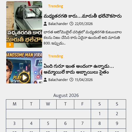
Trending
మధ్యతరగతి కారు…మారుతీ భలేచౌకసారు
Balachander
22/05/2026
భారత ఆటోమొబైల్ చరిత్రలో మధ్యతరగతి కుటుంబాల
కలను నిజం చేసిన కారు ఏదైనా ఉందంటే అది మారుతి
800. ఇప్పుడు…
3
Trending
ఏంది గురూ ఇంత అందంగా ఉన్నాడు…
అమ్మాయిలే కాదు అబ్బాయిలు సైతం
Balachander
15/04/2026
అందమైన అమ్మాయిని పుత్తడి బొమ్మఅని లేదా బాపూ
బోమ్మ అని పిలుస్తాం. స్పెయిన్‌ అమ్మాయిలు చాలా
August 2026
అందంగా ఉంటారనే నానుడి…
4
M
T
W
T
F
S
S
Trending
1
2
రోడ్డుపై ఏరులై పారిన బీర్లు… ఘాటుతో
3
4
5
6
7
8
9
మండుతున్న నోర్లు