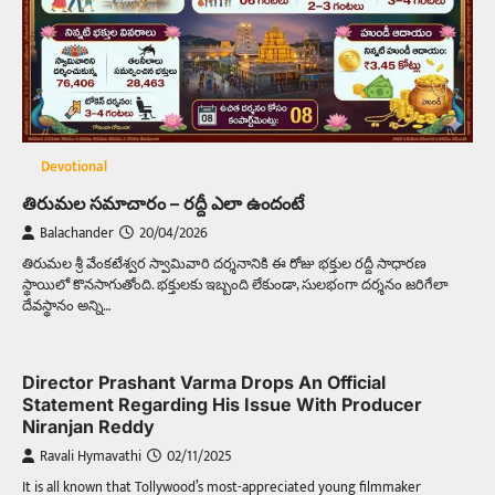
Devotional
తిరుమల సమాచారం – రద్దీ ఎలా ఉందంటే
Balachander
20/04/2026
తిరుమల శ్రీ వేంకటేశ్వర స్వామివారి దర్శనానికి ఈ రోజు భక్తుల రద్దీ సాధారణ
స్థాయిలో కొనసాగుతోంది. భక్తులకు ఇబ్బంది లేకుండా, సులభంగా దర్శనం జరిగేలా
దేవస్థానం అన్ని…
Director Prashant Varma Drops An Official
Statement Regarding His Issue With Producer
Niranjan Reddy
Ravali Hymavathi
02/11/2025
It is all known that Tollywood’s most-appreciated young filmmaker