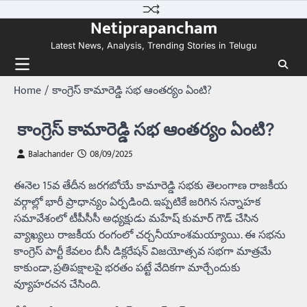
Skip
Netiprapancham
to
content
Latest News, Analysis, Trending Stories in Telugu
Home
కాంగ్రెస్ కామారెడ్డి సభ ఆంతర్యం ఏంటి?
కాంగ్రెస్ కామారెడ్డి సభ ఆంతర్యం ఏంటి?
Balachander
08/09/2025
ఈనెల 15వ తేదీన జరగబోయే కామారెడ్డి సభకు తెలంగాణ రాజకీయ
వర్గాల్లో భారీ ప్రాధాన్యం ఏర్పడింది. ఇప్పటికే జరిగిన సన్నాహక
సమావేశంలో టీపీసీసీ అధ్యక్షుడు మహేష్ కుమార్ గౌడ్ చేసిన
వ్యాఖ్యలు రాజకీయ రంగంలో చర్చనీయాంశమయ్యాయి. ఈ సభను
కాంగ్రెస్ పార్టీ కేవలం బీసీ డిక్లరేషన్ విజయోత్సవ సభగా మాత్రమే
కాకుండా, ప్రతిపక్షాలపై భరతం పట్టే వేదికగా మార్చేందుకు
వ్యూహరచన చేసింది.