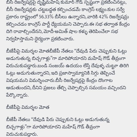
బీసీ రిజర్వేషన్లపై దృష్టిమహేష్ కుమార్ గౌడ్ స్పష్టంగా ప్రకటించినట్లు,
బీసీ రిజర్వేషన్లకు చట్టబద్ధత కల్పించడమే కాంగ్రెస్ లక్ష్యం.కుల సర్వే
ప్రకారం రాష్ట్రంలో 56.33% బీసీలు ఉన్నారని, వారికి 42% రిజర్వేషన్లు
కల్పించడం కాంగ్రెస్ పార్టీ ధ్యేయమని చెప్పారు.ఈ సభ తర్వాత కేంద్రం
దిగి రావాల్సిందేనని, మోదీ-అమిత్ షాల కళ్ళు తెరిపించేలా సభ
నిర్వహిస్తామని ధైర్యంగా ప్రకటించారు.
బీజేపీపై విమర్శల మోతబీజేపీ నేతలు “దేవుడి పేరు చెప్పుకుని ఓట్లు
అడుగుతున్న బిచ్చగాళ్లు”గా మారిపోయారని మహేష్ గౌడ్ తీవ్రంగా
విరుచుకుపడ్డారు.బండి సంజయ్ ఉదయం లేస్తే దేవుళ్ళ చుట్టూ తిరిగి
ఓట్లు అడుగుతున్నారని, ఇది ప్రజాస్వామ్యానికి సిగ్గు తెప్పించే
విషయమని విమర్శించారు.బీసీ రిజర్వేషన్లపై కేంద్రం దొంగాట
ఆడుతుందని, దీనిని ప్రజలు తేల్చి చెప్పాల్సిన సమయం వచ్చిందని
పేర్కొన్నారు.
బీజేపీపై విమర్శల మోత
బీజేపీ నేతలు “దేవుడి పేరు చెప్పుకుని ఓట్లు అడుగుతున్న
బిచ్చగాళ్లు”గా మారిపోయారని మహేష్ గౌడ్ తీవ్రంగా
విరుచుకుపడ్డారు.