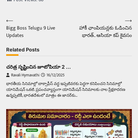
⟵
⟶
Post
Bigg Boss Telugu 9 Live
హాకీ ఛాంపియన్లకు ఓడించిన
navigation
Updates
భారత్.. ఆసియా కప్ కైవసం
Related Posts
చరిత్ర సృష్టించిన జూటోపియా 2 …
Ravali Hymavathi
16/12/2025
భారతీయ సినిమాల్లో బాక్సాఫీస్ వద్ద ఇప్పటివరకు పెద్దగా కనిపించని సినిమాల్లో
యానిమేషన్ ఒకటి. ప్రపంచవ్యాప్తంగా యానిమేషన్ సినిమాలకు చాల ప్రేక్షకాదరణ
ఉన్నప్పటికీ, భారతదేశంలో మాత్రం ఈ జానర్‌కు…