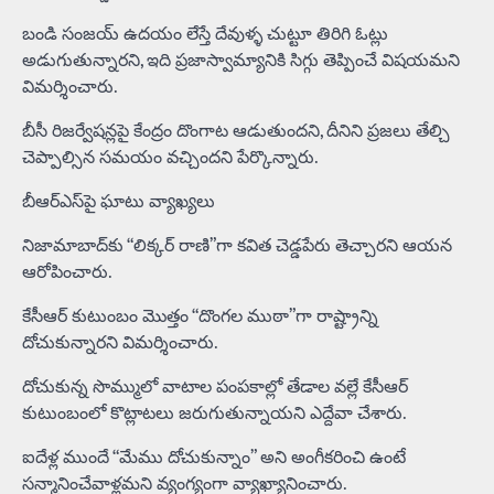
బండి సంజయ్ ఉదయం లేస్తే దేవుళ్ళ చుట్టూ తిరిగి ఓట్లు
అడుగుతున్నారని, ఇది ప్రజాస్వామ్యానికి సిగ్గు తెప్పించే విషయమని
విమర్శించారు.
బీసీ రిజర్వేషన్లపై కేంద్రం దొంగాట ఆడుతుందని, దీనిని ప్రజలు తేల్చి
చెప్పాల్సిన సమయం వచ్చిందని పేర్కొన్నారు.
బీఆర్‌ఎస్‌పై ఘాటు వ్యాఖ్యలు
నిజామాబాద్‌కు “లిక్కర్ రాణి”గా కవిత చెడ్డపేరు తెచ్చారని ఆయన
ఆరోపించారు.
కేసీఆర్ కుటుంబం మొత్తం “దొంగల ముఠా”గా రాష్ట్రాన్ని
దోచుకున్నారని విమర్శించారు.
దోచుకున్న సొమ్ములో వాటాల పంపకాల్లో తేడాల వల్లే కేసీఆర్
కుటుంబంలో కొట్లాటలు జరుగుతున్నాయని ఎద్దేవా చేశారు.
ఐదేళ్ల ముందే “మేము దోచుకున్నాం” అని అంగీకరించి ఉంటే
సన్మానించేవాళ్లమని వ్యంగ్యంగా వ్యాఖ్యానించారు.