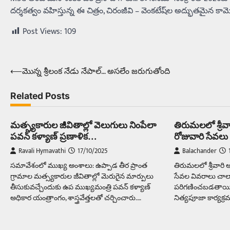
దర్శకత్వం వహిస్తున్న ఈ చిత్రం, చిరంజీవి – వెంకటేష్‌ల అద్భుతమైన కామ
Post Views:
109
⟵
మొన్న శ్రీలంక నేడు నేపాల్‌… అసలేం జరుగుతోంది
Post
navigation
Related Posts
మత్స్యకారుల జీవితాల్లో వెలుగులు నింపేలా
తిరుమలలో శ్ర
పవన్ కళ్యాణ్ ప్రణాళిక…
రోజువారి సేవలు
Ravali Hymavathi
17/10/2025
Balachander
సమావేశంలో ముఖ్య అంశాలు: ఉప్పాడ తీర ప్రాంత
తిరుమలలో శ్రీవార
గ్రామాల మత్స్యకారుల జీవితాల్లో మెరుగైన మార్పులు
సేవల వివరాలు చాలా 
తీసుకువచ్చేందుకు ఉప ముఖ్యమంత్రి పవన్ కళ్యాణ్
పరిగణించబడతాయి. ఈ
అధికార యంత్రాంగం, శాస్త్రవేత్తలతో చర్చించారు.…
నిత్యపూజా కార్యక్ర