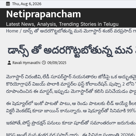
Skip
Thu, Aug 6, 2026
Netiprapancham
to
content
Latest News, Analysis, Trending Stories in Telugu
Home
డాన్స్ తో అదరగొట్టబోతున్న మన మెగాస్టార్ శంకర్ వరప్రసాద్ 
డాన్స్ తో అదరగొట్టబోతున్న మన మ
Ravali Hymavathi
09/09/2025
మెగాస్టార్ చిరంజీవి, లేడీ సూపర్‌స్టార్ నయనతారల జోడీపై ఒక అద్భుతమైన న
కొరియోగ్రాఫర్ విజయ్ పొలాకి మాస్టర్‌ల ఫస్ట్ కోలాబరేషన్. పుష్పా 2 లోన
రూపొందించిన ఈ మాస్టర్, ఇప్పుడు మెగాస్టార్‌తో కలిసి పనిచేయడం ఫ్యాన్స్
ఈ షెడ్యూల్‌లో ఇంకో పాటతో పాటు, ఆ రెండు పాటలకు లీడ్ అయ్యే కీలక సన్న
విక్టరీ వెంకటేష్ కూడా జాయిన్ కానున్నారు. ఆ షెడ్యూల్‌తో సినిమాకి 99%
ఇకపోతే, పోస్ట్ ప్రొడక్షన్ పనులు కూడా షూట్‌తో సమాంతరంగా జరుగుతున్
MSG అంటే మన శంకర వర ప్రసాద్ గారు… ఈ సినిమా సంక్రాంతి 2026కు రెడీ అ