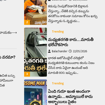
కడుపు నింపుకోవడానికి భిక్షాటన
చేస్తున్నా… చేతికి వచ్చిన డబ్బును
తనకోసం కాకుండా సమాజం కోసం ఖర్చు
చేస్తున్నాడు ఓ వృద్ధుడు.…
2
Trending
్తిదాయకం
⟶
మధ్యతరగతి కారు…మారుతీ
భలేచౌకసారు
Balachander
22/05/2026
లకు వరమా?
భారత ఆటోమొబైల్ చరిత్రలో
మధ్యతరగతి కుటుంబాల కలను నిజం
చేసిన కారు ఏదైనా ఉందంటే అది
మారుతి 800. ఇప్పుడు…
3
 ఉచిత బస్సు
ల హామీలుగా
Trending
ఉచిత
ఏంది గురూ ఇంత అందంగా
ఉన్నాడు…అమ్మాయిలే కాదు
అబ్బాయిలు సైతం