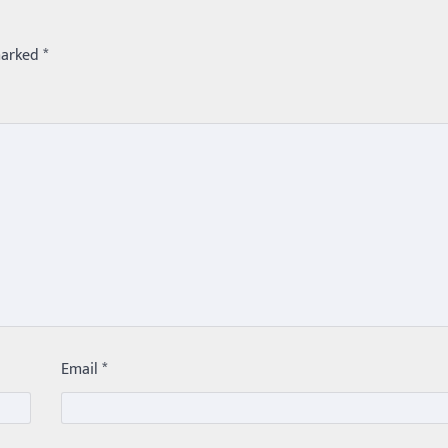
marked
*
Email
*