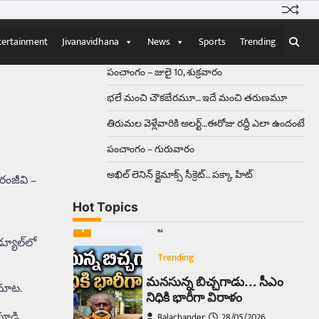
Balachander
15/04/2026
ఉత్తర ప్రదేశ్‌లోని ఝాన్సీ జిల్లాలో ఒక
వింతైన రోడ్డు ప్రమాదం చోటుచేసుకుంది.
tertainment
Jivanavidhana
News
Sports
Trending
ఝాన్సీ–కాన్పూర్ జాతీయ రహదారిపై
వేల సంఖ్యలో బీరు…
5
పంచాంగం – జులై 10, శుక్రవారం
భలే మంచి చౌకబేరమూ… ఇదే మంచి తరుణమూ
Trending
తిరుమల వెళ్లేవారికి అలర్ట్‌…ఈరోజు రద్దీ ఎలా ఉందంటే
అక్కడ ఆదివారం బట్టలు
ఉతికితే…జైలుకే
పంచాంగం – గురువారం
Balachander
13/06/2026
అఖిల్‌ లెనిన్ క్లైమాక్స్‌ సీక్రెట్‌… పక్కా హిట్‌
ిరంజీవి –
ఆదివారం వచ్చిందంటే చాలు
సామాన్యుడి నుండి సాఫ్ట్‌వేర్ ఉద్యోగి
Hot Topics
వరకు అందరికీ గుర్తొచ్చే మొదటి పని
‘బట్టలు ఉతకడం’. వారం…
1
్యూల్‌లో
Trending
మనసున్న బిచ్చగాడు… సీఎం
 మాట.
నిధికి భారీగా విరాళం
ిపూడి
Balachander
28/05/2026