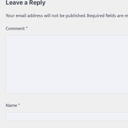
Leave a Reply
Your email address will not be published.
Required fields are 
Comment
*
Name
*