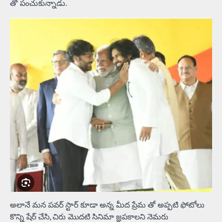
తో పంచుకున్నాడు.
అలానే మన పవర్ స్టార్ కూడా అన్న మీద ప్రేమ తో అప్పటి ఫోటోలు
కొన్ని షేర్ చేసి, చిరు మొదటి సినిమా జ్ఞపకాలని నెమరు