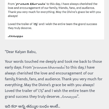
“Dear Kalyan Babu,
Your words touched me deeply and took me back to those
early days. From ‘𝓹𝓻𝓪𝓷𝓪𝓶 𝓴𝓱𝓪𝓻𝓮𝓮𝓭𝓾’ to this day, I have
always cherished the love and encouragement of our
family, friends, fans, and audience. Thank you very much for
everything. May the Divine’s grace be with you always!
Loved the trailer of ‘𝓞𝓖’ and I wish the entire team the
grand success they truly deserve. 𝓐𝓷𝓷𝓪𝔂𝔂𝓪”.
ఇది కదా అన్న తమ్ముల బంధం అంటే…