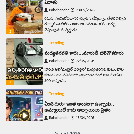
విరాళం
Balachander
28/05/2026
కడుపు నింపుకోవడానికి భిక్షాటన చేస్తున్నా… చేతికి వచ్చిన
డబ్బును తనకోసం కాకుండా సమాజం కోసం ఖర్చు
చేస్తున్నాడు ఓ వృద్ధుడు.…
2
Trending
మధ్యతరగతి కారు…మారుతీ భలేచౌకసారు
Balachander
22/05/2026
భారత ఆటోమొబైల్ చరిత్రలో మధ్యతరగతి కుటుంబాల
కలను నిజం చేసిన కారు ఏదైనా ఉందంటే అది మారుతి
800. ఇప్పుడు…
3
Trending
ఏంది గురూ ఇంత అందంగా ఉన్నాడు…
అమ్మాయిలే కాదు అబ్బాయిలు సైతం
Balachander
15/04/2026
అందమైన అమ్మాయిని పుత్తడి బొమ్మఅని లేదా బాపూ
బోమ్మ అని పిలుస్తాం. స్పెయిన్‌ అమ్మాయిలు చాలా
August 2026