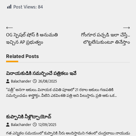
Post Views:
84
⟵
⟶
Post
OG స్పెషల్ షోస్ కి అనుమతి
గోంగూర పచ్చడి ఇలా చేస్తే…
navigation
ఇచ్చిన AP ప్రభుత్వం
లొట్టలేసుకుంటూ తినేస్తాం
Related Posts
వినాయకుడికి సమర్పించే పత్రికలు ఇవే
Balachander
26/08/2025
“పత్రీ” అనగా ఆకులు. వినాయక చవితి పూజలో 21 రకాల ఆకులు గణపతికి
సమర్పించడం శాస్త్రోక్తం. వీటిని ఎకవింశతి పత్రి అని పిలుస్తారు. ప్రతి ఆకు ఒక…
కుప్పానికి నీళ్లొచ్చాయోచ్‌
Balachander
12/09/2025
గత ఎన్నికల సమయంలో కుప్పానికి నీరు అందిస్తామని గతంలో చంద్రబాబు నాయుడు