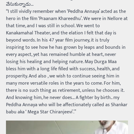
వేసుకున్నాడు…
“I still vividly remember when ‘Peddha Annaya’ acted as the
hero in the film ‘Praanam Khareedhu’. We were in Nellore at
that time, and I was still in school. We went to
Kanakamahal Theater, and the elation I felt that day is
beyond words. In his 47 year film journey, it is truly
inspiring to see how he has grown by leaps and bounds in
every aspect, yet has remained humble at heart, never
losing his healing and helping nature. May Durga Maa
bless him with a long life filled with success, health, and
prosperity. And also , we wish to continue seeing him in
many more versatile roles in the years to come. For him,
there is no such thing as retirement, unless he chooses it.
And knowing him, he never does… A fighter by birth.. my
Peddha Annaya who will be affectionately called as Shankar
babu aka ‘ Mega Star Chiranjeevi’.”