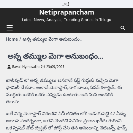
Skip
Netiprapancham
to
content
Latest News, Analysis, Trending Stories in Telugu
Home
అన్న తమ్ముల మెగా అనుబంధం…
అన్న తమ్ముల మెగా అనుబంధం…
Ravali Hymavathi
23/09/2025
టాలీవుడ్ లో అన్న తమ్ములు అనగానే ఫస్ట్ గుర్తుకు వచ్చేది మెగా
ఫామిలీ నే కదా… అలానే మెగాస్టార్, నాగ బాబు, పవన్ కళ్యాణ్… ఈ
ముగ్గురు ఒకరికి ఒకరు ఎప్పుడు ఉంటారు. అది మన అందరికి
తెలుసు…
ఐతే నిన్న మెగాస్టార్ చిరంజీవి సినీ జీవితం లోకి అడుగుపెట్టి 47 ఏళ్ళు
అయిన సందర్బంగా, అతని మొదటి సినిమా ప్రాణం ఖరీదు గురించి
ఒక స్పెషల్ నోట్ ట్విట్టర్ లో పోస్ట్ చేసి తన ఆనందాన్ని నెటిజన్స్, ఫాన్స్