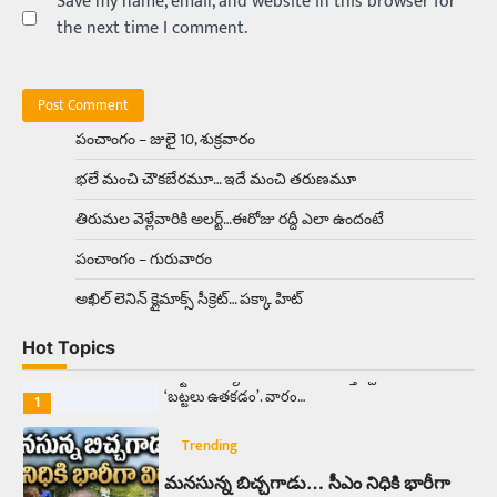
Save my name, email, and website in this browser for
4
the next time I comment.
Trending
రోడ్డుపై ఏరులై పారిన బీర్లు… ఘాటుతో
మండుతున్న నోర్లు
Balachander
15/04/2026
పంచాంగం – జులై 10, శుక్రవారం
ఉత్తర ప్రదేశ్‌లోని ఝాన్సీ జిల్లాలో ఒక వింతైన రోడ్డు
భలే మంచి చౌకబేరమూ… ఇదే మంచి తరుణమూ
ప్రమాదం చోటుచేసుకుంది. ఝాన్సీ–కాన్పూర్ జాతీయ
రహదారిపై వేల సంఖ్యలో బీరు…
5
తిరుమల వెళ్లేవారికి అలర్ట్‌…ఈరోజు రద్దీ ఎలా ఉందంటే
పంచాంగం – గురువారం
Trending
అక్కడ ఆదివారం బట్టలు ఉతికితే…జైలుకే
అఖిల్‌ లెనిన్ క్లైమాక్స్‌ సీక్రెట్‌… పక్కా హిట్‌
Balachander
13/06/2026
Hot Topics
ఆదివారం వచ్చిందంటే చాలు సామాన్యుడి నుండి
సాఫ్ట్‌వేర్ ఉద్యోగి వరకు అందరికీ గుర్తొచ్చే మొదటి పని
‘బట్టలు ఉతకడం’. వారం…
1
Trending
మనసున్న బిచ్చగాడు… సీఎం నిధికి భారీగా