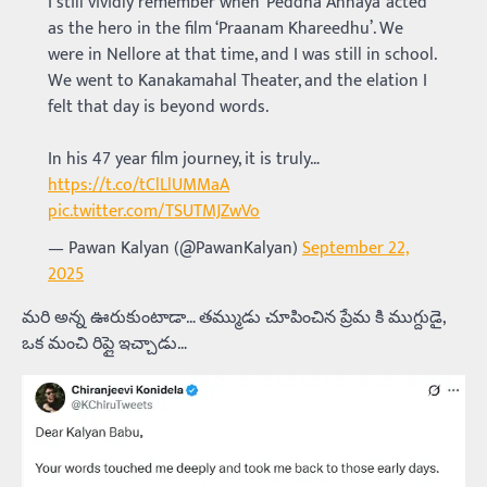
I still vividly remember when ‘Peddha Annaya’ acted
as the hero in the film ‘Praanam Khareedhu’. We
were in Nellore at that time, and I was still in school.
We went to Kanakamahal Theater, and the elation I
felt that day is beyond words.
In his 47 year film journey, it is truly…
https://t.co/tClLlUMMaA
pic.twitter.com/TSUTMJZwVo
— Pawan Kalyan (@PawanKalyan)
September 22,
2025
మరి అన్న ఊరుకుంటాడా… తమ్ముడు చూపించిన ప్రేమ కి ముగ్దుడై,
ఒక మంచి రిప్లై ఇచ్చాడు…