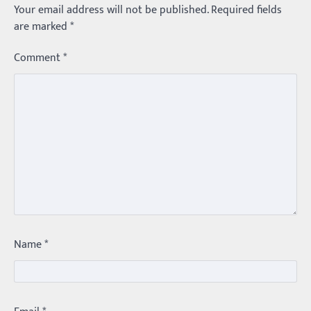
Your email address will not be published.
Required fields
are marked
*
Comment
*
Trending
Name
*
మధ్యతరగతి కారు…మారుతీ భలేచౌకసారు
Balachander
22/05/2026
భారత ఆటోమొబైల్ చరిత్రలో మధ్యతరగతి కుటుంబాల
కలను నిజం చేసిన కారు ఏదైనా ఉందంటే అది మారుతి