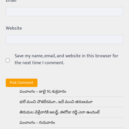
Email
*
800. ఇప్పుడు…
3
Trending
ఏంది గురూ ఇంత అందంగా ఉన్నాడు…
Website
అమ్మాయిలే కాదు అబ్బాయిలు సైతం
Balachander
15/04/2026
అందమైన అమ్మాయిని పుత్తడి బొమ్మఅని లేదా బాపూ
బోమ్మ అని పిలుస్తాం. స్పెయిన్‌ అమ్మాయిలు చాలా
అందంగా ఉంటారనే నానుడి…
Save my name, email, and website in this browser for
4
the next time I comment.
Trending
రోడ్డుపై ఏరులై పారిన బీర్లు… ఘాటుతో
మండుతున్న నోర్లు
Balachander
15/04/2026
పంచాంగం – జులై 10, శుక్రవారం
ఉత్తర ప్రదేశ్‌లోని ఝాన్సీ జిల్లాలో ఒక వింతైన రోడ్డు
భలే మంచి చౌకబేరమూ… ఇదే మంచి తరుణమూ
ప్రమాదం చోటుచేసుకుంది. ఝాన్సీ–కాన్పూర్ జాతీయ
రహదారిపై వేల సంఖ్యలో బీరు…
5
తిరుమల వెళ్లేవారికి అలర్ట్‌…ఈరోజు రద్దీ ఎలా ఉందంటే
పంచాంగం – గురువారం
Trending