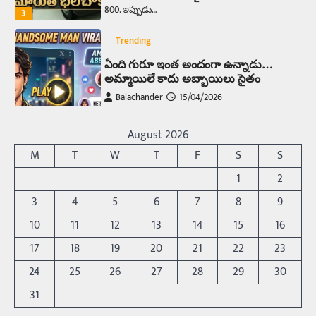
800. ఇప్పుడు…
3
Trending
ఏంది గురూ ఇంత అందంగా ఉన్నాడు…
అమ్మాయిలే కాదు అబ్బాయిలు సైతం
Balachander
15/04/2026
అందమైన అమ్మాయిని పుత్తడి బొమ్మఅని లేదా బాపూ
బోమ్మ అని పిలుస్తాం. స్పెయిన్‌ అమ్మాయిలు చాలా
August 2026
అందంగా ఉంటారనే నానుడి…
4
M
T
W
T
F
S
S
Trending
1
2
రోడ్డుపై ఏరులై పారిన బీర్లు… ఘాటుతో
3
4
5
6
7
8
9
మండుతున్న నోర్లు
10
11
12
13
14
15
16
Balachander
15/04/2026
17
18
19
20
21
22
23
ఉత్తర ప్రదేశ్‌లోని ఝాన్సీ జిల్లాలో ఒక వింతైన రోడ్డు
ప్రమాదం చోటుచేసుకుంది. ఝాన్సీ–కాన్పూర్ జాతీయ
24
25
26
27
28
29
30
రహదారిపై వేల సంఖ్యలో బీరు…
5
31
Trending