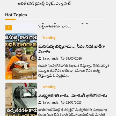
అక్కడ ఆదివారం బట్టలు ఉతికితే…జైలుకే
అఖిల్‌ లెనిన్ క్లైమాక్స్‌ సీక్రెట్‌… పక్కా హిట్‌
Balachander
13/06/2026
Hot Topics
ఆదివారం వచ్చిందంటే చాలు సామాన్యుడి నుండి
సాఫ్ట్‌వేర్ ఉద్యోగి వరకు అందరికీ గుర్తొచ్చే మొదటి పని
‘బట్టలు ఉతకడం’. వారం…
1
Trending
మనసున్న బిచ్చగాడు… సీఎం నిధికి భారీగా
విరాళం
Balachander
28/05/2026
కడుపు నింపుకోవడానికి భిక్షాటన చేస్తున్నా… చేతికి వచ్చిన
డబ్బును తనకోసం కాకుండా సమాజం కోసం ఖర్చు
చేస్తున్నాడు ఓ వృద్ధుడు.…
2
Trending
మధ్యతరగతి కారు…మారుతీ భలేచౌకసారు
Balachander
22/05/2026
భారత ఆటోమొబైల్ చరిత్రలో మధ్యతరగతి కుటుంబాల
కలను నిజం చేసిన కారు ఏదైనా ఉందంటే అది మారుతి