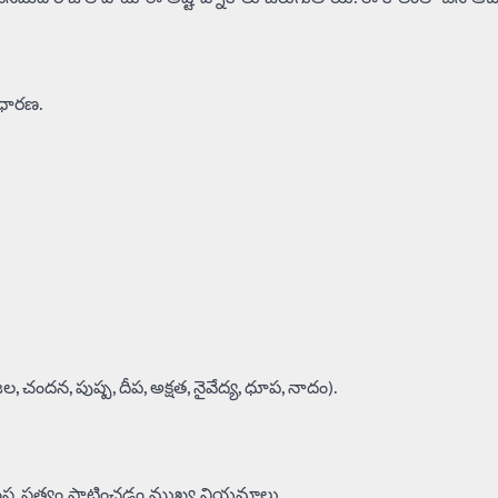
షధారణ.
ందన, పుష్ప, దీప, అక్షత, నైవేద్య, ధూప, నాదం).
ింస, సత్యం పాటించడం ముఖ్య నియమాలు.