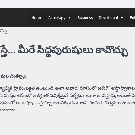
Home
Astrology
Business
Devotional
En
చ్చు
్తే… మీరే సిద్దపురుషులు కావొచ్చు
ఋషుల సంకల్పం
న ఆధ్యాత్మిక ప్రాముఖ్యత ఉంటుంది. అలా ఆషాఢ మాసంలో జరుగే “అష్టాహ్నికాల
జైన సంప్రదాయంలో అత్యంత పవిత్రమైన పర్వదినాలుగా భావిస్తారు, అయితే
. ఈ కథనంలో ఈ ఆషాఢ అష్టాహ్నికాల విశిష్టతను, అవి ఎందుకు నిర్వహించబడ
ుకుందాం.