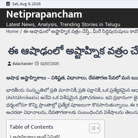
Skip
Sat, Aug 8, 2026
Netiprapancham
to
content
Latest News, Analysis, Trending Stories in Telugu
Home
ఈ ఆషాఢంలో అష్టాహ్నిక వత్రం చేస్తే… మీరే సిద్దపురుషులు కావొ
ఈ ఆషాఢంలో అష్టాహ్నిక వత్రం చేస
Balachander
02/07/2025
ఆషాఢ అష్టాహ్నికాలు – విశిష్టత, విధానాలు, దేవతాగణ సేవలో మన 
భారతీయ సంస్కృతిలో ప్రతి మాసానికీ, ప్రతి పక్షానికీ, ఒక ప్రత్యేకమై
(Ashtāhnikaalu) అనేవి ఒక విశేషమైన వ్రతాచరణలు. ఇవి ప్రధానంగా 
ధర్మంలోనూ కొన్ని ప్రాంతాల్లో ప్రత్యేక పూజలుగా కొనసాగుతున్నాయి
ఆచరణా విధానాలను, దేవతాగణాలకు సంబంధించిన విశేషాలను తెలుస
Table of Contents
అష్టాహ్నికాలు అంటే ఏమిటి?