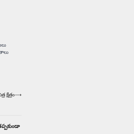
జలు
రతాలు
క్షేత్రం
⟶
ప్పకుండా