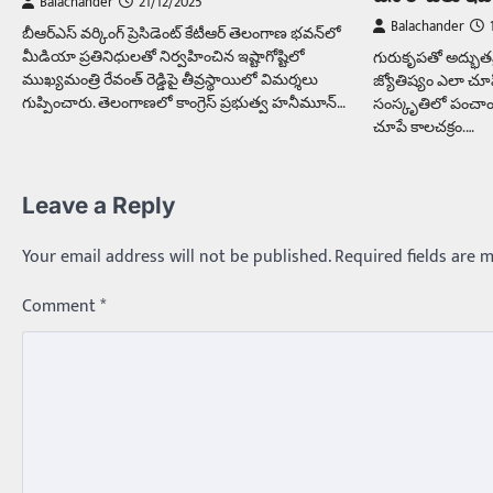
Balachander
21/12/2025
Balachander
బీఆర్ఎస్ వర్కింగ్ ప్రెసిడెంట్ కేటీఆర్ తెలంగాణ భవన్‌లో
మీడియా ప్రతినిధులతో నిర్వహించిన ఇష్టాగోష్టిలో
గురుకృపతో అద్భుతమై
ముఖ్యమంత్రి రేవంత్ రెడ్డిపై తీవ్రస్థాయిలో విమర్శలు
జ్యోతిష్యం ఎలా చూ
గుప్పించారు. తెలంగాణలో కాంగ్రెస్ ప్రభుత్వ హనీమూన్…
సంస్కృతిలో పంచాంగ
చూపే కాలచక్రం.…
Leave a Reply
Your email address will not be published.
Required fields are 
Comment
*