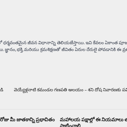
ో ధర్మవంతమైన జీవన విధానాన్ని తెలియజేస్తాయి. ఇవి కేవలం ఏకాంత పూ
 జ్ఞానం, భక్తి, మరియు క్రమశిక్షణతో జీవితం ఏరుల దేరులై పోవడానికి ఈ వ్
డి
వెయ్యేళ్లనాటి కమండల గణపతి ఆలయం – శని దోష నివారణకు పవిత్ర 
ోజు మీ జాతకాన్ని ప్రభావితం
మహాలయ పక్షాల్లో ఈ నియమాలు త
పాటించాలి