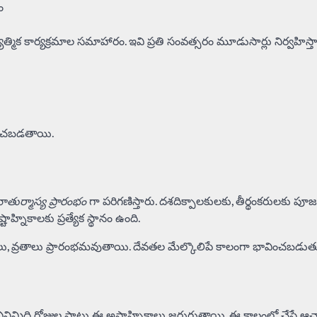
ం
్మిక కార్యక్రమాల సమాహారం. ఇవి ప్రతి సంవత్సరం మూడుసార్లు నిర్వహిస్తా
ించబడతాయి.
ాతుర్మాస్య ప్రారంభం
గా పరిగణిస్తారు. దశదిక్పాలకులకు, తీర్థంకరులకు పూ
్నికాలకు ప్రత్యేక స్థానం ఉంది.
 వ్రతాలు ప్రారంభమవుతాయి. దేవతల మేల్కొలిపే కాలంగా భావించబడుతు
పరి ఎనిమిది రోజుల పాటు ఈ అష్టాహ్నికాలు జరుగుతాయి. ఈ కాలంలో చేసే ఆ