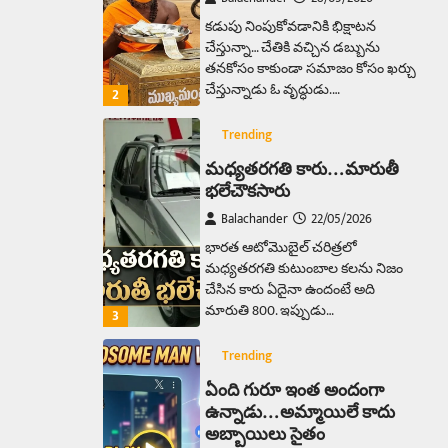
కడుపు నింపుకోవడానికి భిక్షాటన
చేస్తున్నా… చేతికి వచ్చిన డబ్బును
తనకోసం కాకుండా సమాజం కోసం ఖర్చు
చేస్తున్నాడు ఓ వృద్ధుడు.…
2
Trending
మధ్యతరగతి కారు…మారుతీ
భలేచౌకసారు
Balachander
22/05/2026
భారత ఆటోమొబైల్ చరిత్రలో
మధ్యతరగతి కుటుంబాల కలను నిజం
చేసిన కారు ఏదైనా ఉందంటే అది
మారుతి 800. ఇప్పుడు…
3
Trending
ఏంది గురూ ఇంత అందంగా
ఉన్నాడు…అమ్మాయిలే కాదు
అబ్బాయిలు సైతం