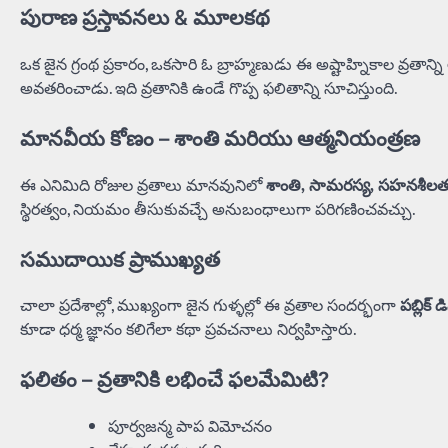
పురాణ ప్రస్తావనలు & మూలకథ
ఒక జైన గ్రంథ ప్రకారం, ఒకసారి ఓ బ్రాహ్మణుడు ఈ అష్టాహ్నికాల వ్రత
అవతరించాడు. ఇది వ్రతానికి ఉండే గొప్ప ఫలితాన్ని సూచిస్తుంది.
మానవీయ కోణం – శాంతి మరియు ఆత్మనియంత్రణ
ఈ ఎనిమిది రోజుల వ్రతాలు మానవునిలో
శాంతి, సామరస్య, సహనశీల
స్థిరత్వం, నియమం తీసుకువచ్చే అనుబంధాలుగా పరిగణించవచ్చు.
సముదాయిక ప్రాముఖ్యత
చాలా ప్రదేశాల్లో, ముఖ్యంగా జైన గుళ్ళల్లో ఈ వ్రతాల సందర్భంగా
పబ్లిక్ 
కూడా ధర్మ జ్ఞానం కలిగేలా కథా ప్రవచనాలు నిర్వహిస్తారు.
ఫలితం – వ్రతానికి లభించే ఫలమేమిటి?
పూర్వజన్మ పాప విమోచనం