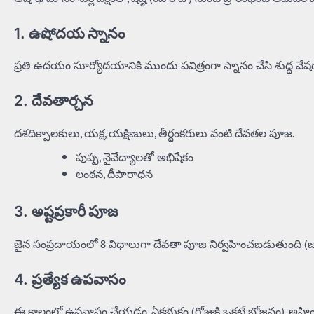
1.
ఉషోదయ స్నానం
ప్రతి ఉదయం సూర్యోదయానికి ముందు పవిత్రంగా స్నానం చేసి శుద్ధ వే
2.
దేవతార్చన
దశదిక్పాలకులు, యక్ష, యక్షిణులు, తీర్థంకరులు వంటి దేవతల పూజ.
పుష్ప, నైవేద్యాలతో అభిషేకం
లంఠన, దీపారాధన
3.
అష్టప్రకారీ పూజ
జైన సంప్రదాయంలో 8 విధాలుగా దేవతా పూజ నిర్వహించబడుతుంది (జల, చ
4.
ప్రత్యేక ఉపవాసం
ఈ కాలంలో ఉపవాసం చేయడం, ఏకభుక్తం (రోజుకి ఒకటే భోజనం), అహ