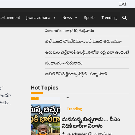
Balachander
15/04/2026
ఉత్తర ప్రదేశ్‌లోని ఝాన్సీ జిల్లాలో ఒక
వింతైన రోడ్డు ప్రమాదం చోటుచేసుకుంది.
tertainment
Jivanavidhana
News
Sports
Trending
ఝాన్సీ–కాన్పూర్ జాతీయ రహదారిపై
వేల సంఖ్యలో బీరు…
5
పంచాంగం – జులై 10, శుక్రవారం
భలే మంచి చౌకబేరమూ… ఇదే మంచి తరుణమూ
Trending
తిరుమల వెళ్లేవారికి అలర్ట్‌…ఈరోజు రద్దీ ఎలా ఉందంటే
అక్కడ ఆదివారం బట్టలు
ఉతికితే…జైలుకే
పంచాంగం – గురువారం
Balachander
13/06/2026
అఖిల్‌ లెనిన్ క్లైమాక్స్‌ సీక్రెట్‌… పక్కా హిట్‌
ఆదివారం వచ్చిందంటే చాలు
సామాన్యుడి నుండి సాఫ్ట్‌వేర్ ఉద్యోగి
ు”
Hot Topics
వరకు అందరికీ గుర్తొచ్చే మొదటి పని
 హిందూ
‘బట్టలు ఉతకడం’. వారం…
1
తాయో,
Trending
మనసున్న బిచ్చగాడు… సీఎం
నిధికి భారీగా విరాళం
Balachander
28/05/2026