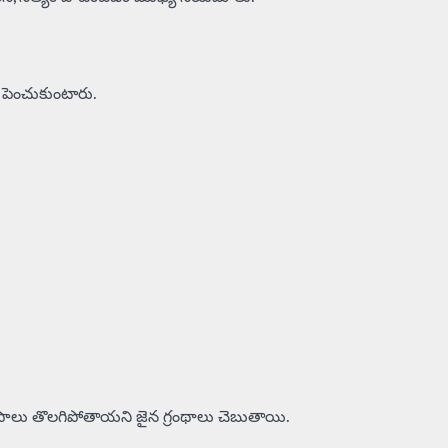
ం పెంచుకుంటారు.
లు తొలగిపోతాయని జైన గ్రంథాలు చెబుతాయి.