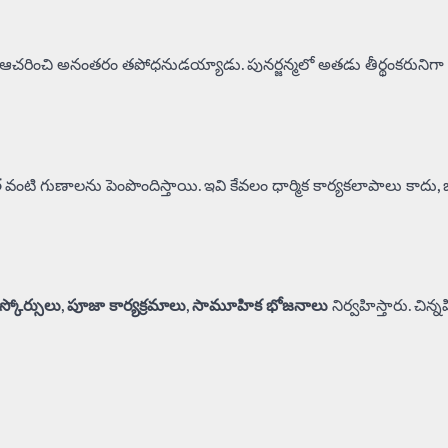
ాన్ని ఆచరించి అనంతరం తపోధనుడయ్యాడు. పునర్జన్మలో అతడు తీర్థంకరునిగా
త
వంటి గుణాలను పెంపొందిస్తాయి. ఇవి కేవలం ధార్మిక కార్యకలాపాలు కాదు, 
డిస్కోర్సులు
,
పూజా కార్యక్రమాలు
,
సామూహిక భోజనాలు
నిర్వహిస్తారు. చిన్న