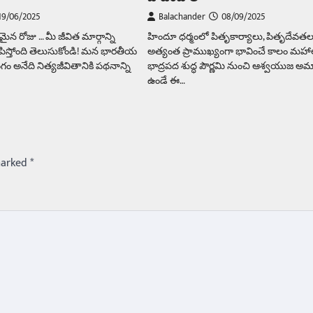
19/06/2025
Balachander
08/09/2025
న రోజు … మీ జీవిత మార్గాన్ని
హిందూ ధర్మంలో పితృకార్యాలు, పితృదేవ
పిస్తోంది తెలుసుకోండి! మన భారతీయ
అత్యంత ప్రాముఖ్యంగా భావించే కాలం మహా
ం అనేది నిత్యజీవితానికి పథనాన్ని
భాద్రపద శుద్ధ పౌర్ణమి నుంచి ఆశ్వయుజ అ
ఉండే ఈ…
marked
*