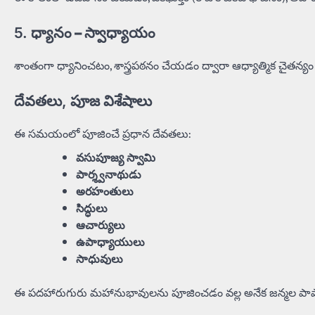
5.
ధ్యానం – స్వాధ్యాయం
శాంతంగా ధ్యానించటం, శాస్త్రపఠనం చేయడం ద్వారా ఆధ్యాత్మిక చైతన్య
దేవతలు, పూజ విశేషాలు
ఈ సమయంలో పూజించే ప్రధాన దేవతలు:
వసుపూజ్య స్వామి
పార్శ్వనాథుడు
అరహంతులు
సిద్ధులు
ఆచార్యులు
ఉపాధ్యాయులు
సాధువులు
ఈ పదహారుగురు మహానుభావులను పూజించడం వల్ల అనేక జన్మల పాపా