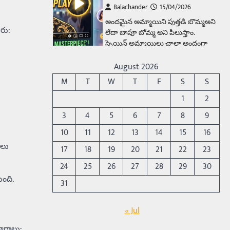
Balachander
15/04/2026
అందమైన అమ్మాయిని పుత్తడి బొమ్మఅని
రు:
లేదా బాపూ బోమ్మ అని పిలుస్తాం.
స్పెయిన్‌ అమ్మాయిలు చాలా అందంగా
ఉంటారనే నానుడి…
4
August 2026
Trending
M
T
W
T
F
S
S
రోడ్డుపై ఏరులై పారిన బీర్లు…
1
2
ఘాటుతో మండుతున్న నోర్లు
3
4
5
6
7
8
9
Balachander
15/04/2026
10
11
12
13
14
15
16
ఉత్తర ప్రదేశ్‌లోని ఝాన్సీ జిల్లాలో ఒక
జలు
వింతైన రోడ్డు ప్రమాదం చోటుచేసుకుంది.
17
18
19
20
21
22
23
ఝాన్సీ–కాన్పూర్ జాతీయ రహదారిపై
24
25
26
27
28
29
30
వేల సంఖ్యలో బీరు…
5
ంది.
31
Trending
అక్కడ ఆదివారం బట్టలు
« Jul
ఉతికితే…జైలుకే
చారాలు: