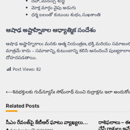
దేహ, మనస్సు శుద్ధి
మోక్ష మార్గం వైపు అడుగు
ధర్మ బలంతో కుటుంబ శుభం, సుఖశాంతి
ఆషాఢ అష్టాహ్నికాల ఆధ్యాత్మిక సందేశం
ఆషాఢ అష్టాహ్నికాలు మనకు ఆత్మ నియంత్రణ, భక్తి, మరియు సమాజంల
మాత్రమే కాదు – సమాజాన్ని, కుటుంబాన్ని కలిసి ఆనందించే పుణ్యకాలాలు.
దోహదపడతాయి.
Post Views:
82
⟵
శివభక్తులకు గుడ్‌న్యూస్ః సోమ్‌నాథ్‌ నుంచి రుద్రాక్షను ఇలా అందుకోం
Post
navigation
Related Posts
సీఎం రేవంత్‌పై కేటీఆర్‌ ఘాటు వ్యాఖ్యలు…
రాశిఫలాలు – ఈర
చేసే రాశులు ఇవే