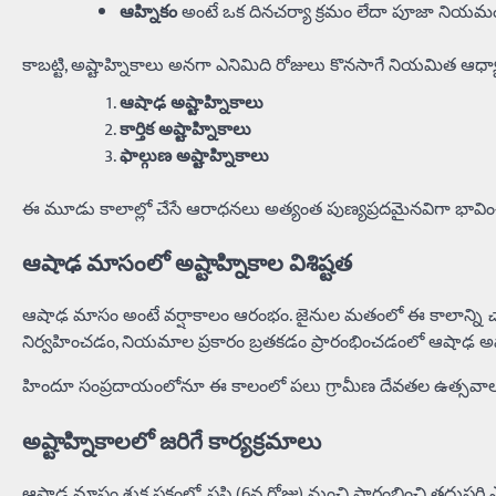
ఆహ్నికం
అంటే ఒక దినచర్యా క్రమం లేదా పూజా నియమ
కాబట్టి, అష్టాహ్నికాలు అనగా ఎనిమిది రోజులు కొనసాగే నియమిత ఆధ్యాత
ఆషాఢ అష్టాహ్నికాలు
కార్తిక అష్టాహ్నికాలు
ఫాల్గుణ అష్టాహ్నికాలు
ఈ మూడు కాలాల్లో చేసే ఆరాధనలు అత్యంత పుణ్యప్రదమైనవిగా భావ
ఆషాఢ మాసంలో అష్టాహ్నికాల విశిష్టత
ఆషాఢ మాసం అంటే వర్షాకాలం ఆరంభం. జైనుల మతంలో ఈ కాలాన్ని
చ
నిర్వహించడం, నియమాల ప్రకారం బ్రతకడం ప్రారంభించడంలో ఆషాఢ అష్టాహ
హిందూ సంప్రదాయంలోనూ ఈ కాలంలో పలు గ్రామీణ దేవతల ఉత్సవాలు,
అష్టాహ్నికాలలో జరిగే కార్యక్రమాలు
ఆషాఢ మాసం శుక్ల పక్షంలో, షష్ఠి (6వ రోజు) నుంచి ప్రారంభించి తదు