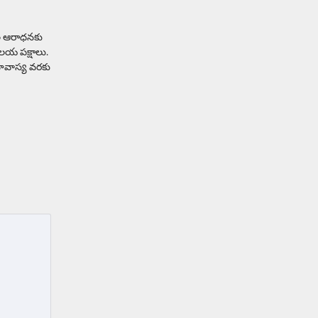
తల ఆరాధనకు
లయ పక్షాలు.
మావాస్య వరకు