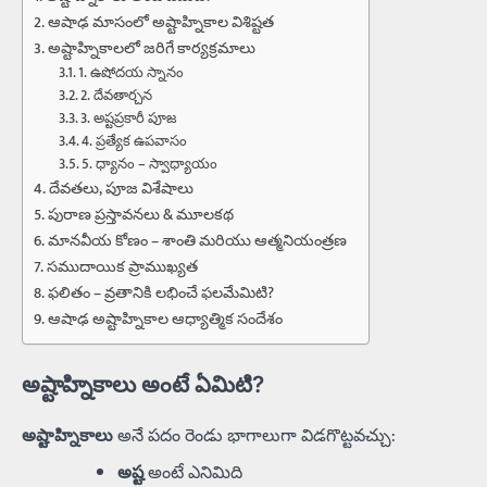
ఆషాఢ మాసంలో అష్టాహ్నికాల విశిష్టత
అష్టాహ్నికాలలో జరిగే కార్యక్రమాలు
1. ఉషోదయ స్నానం
2. దేవతార్చన
3. అష్టప్రకారీ పూజ
4. ప్రత్యేక ఉపవాసం
5. ధ్యానం – స్వాధ్యాయం
దేవతలు, పూజ విశేషాలు
పురాణ ప్రస్తావనలు & మూలకథ
మానవీయ కోణం – శాంతి మరియు ఆత్మనియంత్రణ
సముదాయిక ప్రాముఖ్యత
ఫలితం – వ్రతానికి లభించే ఫలమేమిటి?
ఆషాఢ అష్టాహ్నికాల ఆధ్యాత్మిక సందేశం
అష్టాహ్నికాలు అంటే ఏమిటి?
అష్టాహ్నికాలు
అనే పదం రెండు భాగాలుగా విడగొట్టవచ్చు:
అష్ట
అంటే ఎనిమిది