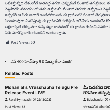
నివశిస్తున్నది దేశంలోనే అతిపెద్ద తెగగా చెప్పుకునే సంతాల్‌ తెగ ప్రజ
వెళ్లిపోయే సమయంలో తమ ఆస్తులను సంతాల్‌ తెగలకు అప్పగించి వెళ్లిపోయా
ఇప్పటికీ ఆ పేరు అలాగే ఉండిపోయింది. ఈ గ్రామంలో సంతాల్‌ తెగ ప్రజలు త
హిందూవులు నివశిస్తున్న ఈ గ్రామానికి పాకిస్తాన్‌ అనే పేరు ఉండటమే
అక్షరాస్యత తక్కువగా ఉన్న జిల్లా కావడంతో ఈ గ్రామం గురించి ఎవరూ 
పేరు మారిస్తే బాగుంటుందని అంటున్నారు.
Post Views:
50
⟵
ఎస్‌ 400 హెచ్‌క్యూ 9 కి మధ్య తేడా ఏంటి?
Post
navigation
Related Posts
Mohanlal’s Vrusshabha Telugu Pre
మీ పడకగది వాస్
Release Event LIVE
గొడవలు తప్పవ
Ravali Hymavathi
22/12/2025
Balachander
Post Views: 85
ఈ ఆధునిక యుగంలో చ