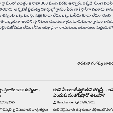
లు. ఈ గ్రామంలో మొత్తం జనాభా 300 మంది వరకు ఉన్నారు. ఇక్కడి నుంచి ముస్ల
రు. అప్పటికే ప్రభుత్వ రికార్డుల్లో గ్రామం పేరు పాకిస్తాన్‌గా నమోదు కా
ప్పించి ఒక్క ముస్లిం వ్యక్తి కూడా లేడు. ఒక్క మసీదు కూడా లేదు. గిరిజన
 కొంత ఇబ్బందిగా ఉందని స్థానికులు చెబుతున్నారు. మారుమూల గ్రామం కావడ
పట్టించుకోవడం లేదు. కనీసం ఇప్పుడైనా నాయకులు, అధికారులు పట్టించుకొన
తిరుపతి గంగమ్మ జాతర 
తు ప్రకారం ఇలా ఉన్నదా…
కంచి ఏకాంబరేశ్వరుడిని దర్శిస్తే…అ
ు
ఎందుకు సంతోషిస్తారో తెలుసా?
07/06/2025
Balachander
27/09/2025
ిన్నచిన్న విషయాలకే భార్యభర్తలు
కంచి వెళ్లినవారు తప్పకుండా దర్శించుకోవలసి