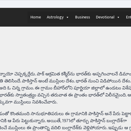
Home
Astrology
Business
Devotional
En
ాయో చెప్పక్కర్లేదు. పాక్‌ ఆక్రమిత కశ్మీర్‌ను భారత్‌కు అప్పగించాలనే డిమాం
ెలిసిందే. పాకిస్తాన్‌ అంటే ముస్లింల దేశం. భారత్‌ నుంచి విడిపోయిన దేశం.
అది ఓ చిన్న గ్రామం. ఈ గ్రామం బీహార్‌లోని పూర్ణియా జిల్లాలో ఉండటం విశేష
ి. భారత్‌కు స్వాతంత్ర్యం వచ్చిన తరువాత ఈ ప్రాంతం భారత్‌లో విలీనమైంది. 
క్కువగా ముస్లింలు నివశించేవారు.
ోవడంతో కొంతమంది సానుభూతిపరులు ఈ గ్రామానికి పాకిస్తాన్‌ అనే పేరు పెట్టా
ి ఆ పేరు పెట్టుకున్నారు. అయితే, 1971లో తూర్పు పాకిస్తాన్‌ బంగ్లాదేశ్‌గా
వశించే ముస్లింలు ఈ ప్రాంతాన్ని వదిలి బంగ్లాదేశ్‌కు వెళ్లిపోయారు. ఇప్పుడు ఆ