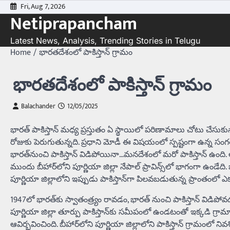
Skip
Fri, Aug 7, 2026
Netiprapancham
to
content
Latest News, Analysis, Trending Stories in Telugu
Home
భారతదేశంలో పాకిస్తాన్‌ గ్రామం
భారతదేశంలో పాకిస్తాన్‌ గ్రామం
Balachander
12/05/2025
భారత్‌ పాకిస్తాన్‌ మధ్య ప్రస్తుతం ఏ స్థాయిలో పరిణామాలు చోటు చేసుకున్న
రోజుకు పెరుగుతున్నది. ప్రధాని మోడీ ఈ విషయంలో స్పష్టంగా ఉన్న సంగతి త
భారత్‌నుంచి పాకిస్తాన్‌ విడిపోయినా…మనదేశంలో మరో పాకిస్తాన్‌ ఉంది. 
ముందు బీహార్‌లోని పూర్ణియా జిల్లా నేపాల్ ప్రావిన్స్‌లో భాగంగా ఉండేద
పూర్ణియా జిల్లాలోని ఇప్పుడు పాకిస్తాన్‌గా పిలవబడుతున్న ప్రాంతంలో ఎ
1947లో భారత్‌కు స్వాతంత్ర్యం రావడం, భారత్‌ నుంచి పాకిస్తాన్‌ విడిప
పూర్ణియా జిల్లా తూర్పు పాకిస్తాన్‌కు సమీపంలో ఉండటంతో ఇక్కడి గ్రామానిక
ఆవిర్భవించింది. బీహార్‌లోని పూర్ణియా జిల్లాలోని పాకిస్తాన్‌ గ్రామంలో ని