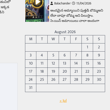
వకంచిలో
Balachander
15/04/2026
. ఇక్కడ
అందమైన అమ్మాయిని పుత్తడి బొమ్మఅని
ిని
లేదా బాపూ బోమ్మ అని పిలుస్తాం.
స్పెయిన్‌ అమ్మాయిలు చాలా అందంగా
ఉంటారనే నానుడి…
4
August 2026
Trending
M
T
W
T
F
S
S
రోడ్డుపై ఏరులై పారిన బీర్లు…
1
2
ఘాటుతో మండుతున్న నోర్లు
3
4
5
6
7
8
9
Balachander
15/04/2026
10
11
12
13
14
15
16
ఉత్తర ప్రదేశ్‌లోని ఝాన్సీ జిల్లాలో ఒక
వింతైన రోడ్డు ప్రమాదం చోటుచేసుకుంది.
17
18
19
20
21
22
23
ఝాన్సీ–కాన్పూర్ జాతీయ రహదారిపై
24
25
26
27
28
29
30
వేల సంఖ్యలో బీరు…
5
31
Trending
అక్కడ ఆదివారం బట్టలు
« Jul
ఉతికితే…జైలుకే