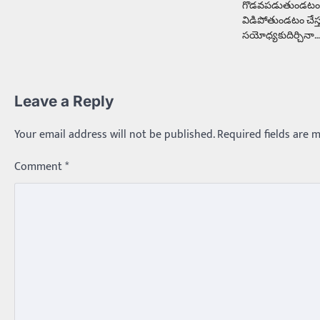
గొడవపడుతుండటం,
విడిపోతుండటం చేస్త
సయోధ్యకుదిర్చినా
Leave a Reply
Your email address will not be published.
Required fields are 
Comment
*