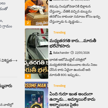
ింలు
కడుపు నింపుకోవడానికి భిక్షాటన
వడంతో
చేస్తున్నా… చేతికి వచ్చిన డబ్బును
తనకోసం కాకుండా సమాజం కోసం ఖర్చు
ం,
చేస్తున్నాడు ఓ వృద్ధుడు.…
2
ి గ్రామం
Trending
మధ్యతరగతి కారు…మారుతీ
భలేచౌకసారు
Balachander
22/05/2026
భారత ఆటోమొబైల్ చరిత్రలో
విశిష్టత
⟶
మధ్యతరగతి కుటుంబాల కలను నిజం
చేసిన కారు ఏదైనా ఉందంటే అది
మారుతి 800. ఇప్పుడు…
3
మ్మవారు
Trending
ఏంది గురూ ఇంత అందంగా
ఉన్నాడు…అమ్మాయిలే కాదు
న వాటిల్లో
అబ్బాయిలు సైతం