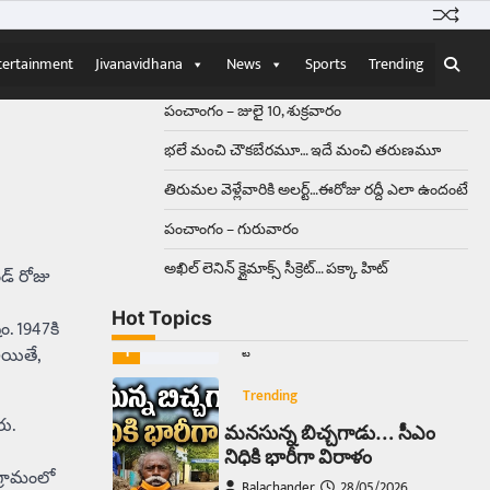
Balachander
15/04/2026
ఉత్తర ప్రదేశ్‌లోని ఝాన్సీ జిల్లాలో ఒక
వింతైన రోడ్డు ప్రమాదం చోటుచేసుకుంది.
tertainment
Jivanavidhana
News
Sports
Trending
ఝాన్సీ–కాన్పూర్ జాతీయ రహదారిపై
వేల సంఖ్యలో బీరు…
5
పంచాంగం – జులై 10, శుక్రవారం
భలే మంచి చౌకబేరమూ… ఇదే మంచి తరుణమూ
Trending
తిరుమల వెళ్లేవారికి అలర్ట్‌…ఈరోజు రద్దీ ఎలా ఉందంటే
అక్కడ ఆదివారం బట్టలు
ఉతికితే…జైలుకే
పంచాంగం – గురువారం
Balachander
13/06/2026
అఖిల్‌ లెనిన్ క్లైమాక్స్‌ సీక్రెట్‌… పక్కా హిట్‌
డ్‌ రోజు
ఆదివారం వచ్చిందంటే చాలు
సామాన్యుడి నుండి సాఫ్ట్‌వేర్ ఉద్యోగి
Hot Topics
వరకు అందరికీ గుర్తొచ్చే మొదటి పని
ం. 1947కి
‘బట్టలు ఉతకడం’. వారం…
1
అయితే,
Trending
రు.
మనసున్న బిచ్చగాడు… సీఎం
నిధికి భారీగా విరాళం
 గ్రామంలో
Balachander
28/05/2026