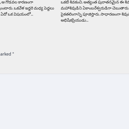
 ఆ గొడవల కారణంగా
ఒకటి శివకంచి. అత్యంత పురాతనమైన ఈ శి
ుంటారు. ఒకవేళ ఇద్దరి మధ్య పెద్దలు
మహాశివుడిని ఏకాంబరేశ్వరుడిగా చెబుతారు
… ఏదో ఒక విషయంలో…
సైకతలింగాన్ని పూజిస్తారు. సాధారణంగా శివుడ
అభిషేకప్రియుడు…
marked
*