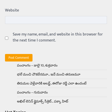
ఏంది గురూ ఇంత అందంగా ఉన్నాడు…
Website
అమ్మాయిలే కాదు అబ్బాయిలు సైతం
Balachander
15/04/2026
అందమైన అమ్మాయిని పుత్తడి బొమ్మఅని లేదా బాపూ
బోమ్మ అని పిలుస్తాం. స్పెయిన్‌ అమ్మాయిలు చాలా
అందంగా ఉంటారనే నానుడి…
Save my name, email, and website in this browser for
4
the next time I comment.
Trending
రోడ్డుపై ఏరులై పారిన బీర్లు… ఘాటుతో
మండుతున్న నోర్లు
Balachander
15/04/2026
పంచాంగం – జులై 10, శుక్రవారం
ఉత్తర ప్రదేశ్‌లోని ఝాన్సీ జిల్లాలో ఒక వింతైన రోడ్డు
భలే మంచి చౌకబేరమూ… ఇదే మంచి తరుణమూ
ప్రమాదం చోటుచేసుకుంది. ఝాన్సీ–కాన్పూర్ జాతీయ
రహదారిపై వేల సంఖ్యలో బీరు…
5
తిరుమల వెళ్లేవారికి అలర్ట్‌…ఈరోజు రద్దీ ఎలా ఉందంటే
పంచాంగం – గురువారం
Trending
అక్కడ ఆదివారం బట్టలు ఉతికితే…జైలుకే
అఖిల్‌ లెనిన్ క్లైమాక్స్‌ సీక్రెట్‌… పక్కా హిట్‌
Balachander
13/06/2026