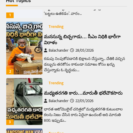
Hot Topics
ఆదివారం వచ్చిందంటే చాలు సామాన్యుడి నుండి
సాఫ్ట్‌వేర్ ఉద్యోగి వరకు అందరికీ గుర్తొచ్చే మొదటి పని
‘బట్టలు ఉతకడం’. వారం…
1
Trending
మనసున్న బిచ్చగాడు… సీఎం నిధికి భారీగా
విరాళం
Balachander
28/05/2026
కడుపు నింపుకోవడానికి భిక్షాటన చేస్తున్నా… చేతికి వచ్చిన
డబ్బును తనకోసం కాకుండా సమాజం కోసం ఖర్చు
చేస్తున్నాడు ఓ వృద్ధుడు.…
2
Trending
మధ్యతరగతి కారు…మారుతీ భలేచౌకసారు
Balachander
22/05/2026
భారత ఆటోమొబైల్ చరిత్రలో మధ్యతరగతి కుటుంబాల
కలను నిజం చేసిన కారు ఏదైనా ఉందంటే అది మారుతి
800. ఇప్పుడు…
3