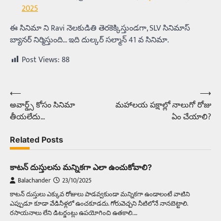
2025
ఈ సినిమా ని Ravi నెలకుడితి తెరకెక్కిస్తుండగా, SLV సినిమాస్
బ్యానర్ నిర్మిస్తుంది… ఇది దుల్కర్ సల్మాన్ 41 వ సినిమా.
Post Views:
88
⟵
⟶
Post
అవార్డ్స్ కోసం సినిమా
మహాలయ పక్షాల్లో నాలుగో రోజు
navigation
తీయలేదు…
ఏం చేయాలి?
Related Posts
కాటన్‌ దుస్తులను మన్నికగా ఎలా ఉంచుకోవాలి?
Balachander
23/10/2025
కాటన్‌ దుస్తులు ఎక్కువ రోజులు పాడవ్వకుండా మన్నికగా ఉండాలంటే వాటిని
ఎప్పుడూ కూడా వేడినీళ్లలో ఉంచకూడదు. గోరువెచ్చని నీటిలోనే నానబెట్టాలి.
రసాయనాలు లేని డిటర్జంట్లు ఉపయోగించి ఉతకాలి.…