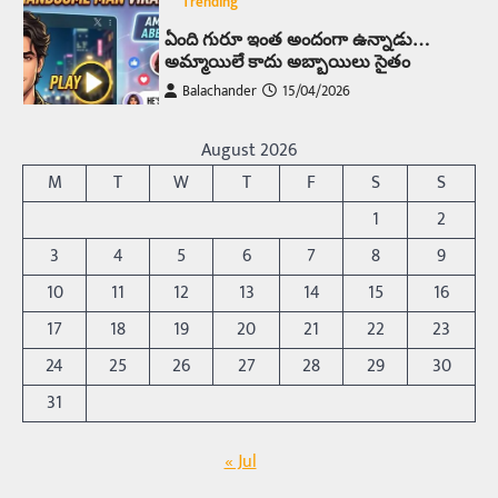
Trending
ఏంది గురూ ఇంత అందంగా ఉన్నాడు…
అమ్మాయిలే కాదు అబ్బాయిలు సైతం
Balachander
15/04/2026
అందమైన అమ్మాయిని పుత్తడి బొమ్మఅని లేదా బాపూ
బోమ్మ అని పిలుస్తాం. స్పెయిన్‌ అమ్మాయిలు చాలా
August 2026
అందంగా ఉంటారనే నానుడి…
4
M
T
W
T
F
S
S
Trending
1
2
రోడ్డుపై ఏరులై పారిన బీర్లు… ఘాటుతో
3
4
5
6
7
8
9
మండుతున్న నోర్లు
10
11
12
13
14
15
16
Balachander
15/04/2026
17
18
19
20
21
22
23
ఉత్తర ప్రదేశ్‌లోని ఝాన్సీ జిల్లాలో ఒక వింతైన రోడ్డు
ప్రమాదం చోటుచేసుకుంది. ఝాన్సీ–కాన్పూర్ జాతీయ
24
25
26
27
28
29
30
రహదారిపై వేల సంఖ్యలో బీరు…
5
31
Trending
« Jul
అక్కడ ఆదివారం బట్టలు ఉతికితే…జైలుకే
Balachander
13/06/2026