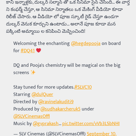
కానీ ఇన్నాళ్లకు, దుల్కర్ సల్మాన్ తో ఒక సినిమా సైన్ చేసింది… ఈ వార్త
ని కంఫర్మ్ చేస్తూ, ఆ సినిమా నిర్మాతలు ఒక మేకింగ్ వీడియో కూడా
రిలీజ్ చేసారు. ఆ వీడియో లో పూజ స్కూటీ రైడ్ చేస్తూ ఉండగా
దుల్కర్ వెనుక కూర్చుని ఉంటాడు… అలానే పూజ కూడా మన
పక్కింటి అమ్మాయి ల కనిపించి మెప్పించింది!
Welcoming the enchanting
@hegdepooja
on board
for
#DQ41
DQ and Pooja's chemistry will be magical on the big
screens
Stay tuned for more updates.
#SLVC10
Starring
@dulQuer
Directed by
@ravinelakuditi9
Produced by
@sudhakarcheruk5
under
@SLVCinemasOffl
Music by
@gvprakash
…
pic.twitter.com/vVb3LSbNHI
— SLV Cinemas (@SLVCinemasOffl)
September 10,