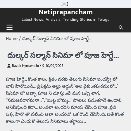
Skip
Netiprapancham
to
content
Latest News, Analysis, Trending Stories in Telugu
Home
దుల్కర్ సల్మాన్ సినిమా లో పూజ హెగ్డే…
దుల్కర్ సల్మాన్ సినిమా లో పూజ హెగ్డే…
Ravali Hymavathi
10/09/2025
పూజ హెగ్డే… కొంత కాలం క్రితం వరకు తెలుగు సినిమా ఇండస్ట్రీ లో
టాప్ హీరోయిన్… త్రివిక్రమ్ అల్లు అర్జున్ ‘అల వైకుంఠపురములో…’
సినిమా లో అబ్బా పూజ ని చూస్తుంటే, మన బన్నీ లాగ,
“సమజవరాగమనా…”, “బుట్ట బొమ్మ…” పాటలు పడుతూనే ఉండాలి
అనిపిస్తుంది కదా… అంతలా అందరిని మాయ చేసింది పూజ. ప్రతి
ఒక్క హీరో తో నటించి ఆలా అందరితో ఒక రౌండ్ వేసేసింది. ఐతే కొంత
కాలంగా ఎందుకో తెలుగు సినిమాలు తగ్గాయి…