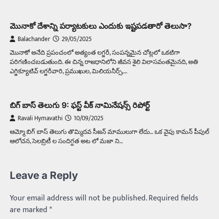
మొనాకో దేశాన్ని పర్యాటకులు ఎందుకు ఇష్టపడతారో తెలుసా?
Balachander
29/05/2025
మొనాకో అనేది ప్రపంచంలో అత్యంత లగ్జరీ, సంపన్నమైన చోట్లలో ఒకటిగా
పరిగణించబడుతుంది. ఈ చిన్న రాజధానిలోని జీవన శైలి విలాసవంతమైనది, అతి
ఎగ్జిక్యూటివ్ లగ్జరీవారి, ప్రముఖుల, మిలియనీర్స్,…
బిగ్ బాస్ తెలుగు 9: ఫస్ట్ వీక్ నామినేషన్స్ రిపోర్ట్
Ravali Hymavathi
10/09/2025
ఆమ్మో బిగ్ బాస్ తెలుగు తొమ్మిదవ సీజన్ మాములుగా లేదు… ఒక వైపు కామన్ పీపుల్
ఆలోచన, సెలబ్రిటీ ల సందిగ్దత అట లో మజా ని…
Leave a Reply
Your email address will not be published.
Required fields
are marked
*