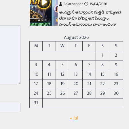
Balachander
15/04/2026
అందమైన అమ్మాయిని పుత్తడి బొమ్మఅని
లేదా బాపూ బోమ్మ అని పిలుస్తాం.
స్పెయిన్‌ అమ్మాయిలు చాలా అందంగా
ఉంటారనే నానుడి…
4
August 2026
Trending
M
T
W
T
F
S
S
రోడ్డుపై ఏరులై పారిన బీర్లు…
1
2
ఘాటుతో మండుతున్న నోర్లు
3
4
5
6
7
8
9
Balachander
15/04/2026
10
11
12
13
14
15
16
ఉత్తర ప్రదేశ్‌లోని ఝాన్సీ జిల్లాలో ఒక
వింతైన రోడ్డు ప్రమాదం చోటుచేసుకుంది.
17
18
19
20
21
22
23
ఝాన్సీ–కాన్పూర్ జాతీయ రహదారిపై
24
25
26
27
28
29
30
వేల సంఖ్యలో బీరు…
5
31
Trending
అక్కడ ఆదివారం బట్టలు
« Jul
ఉతికితే…జైలుకే