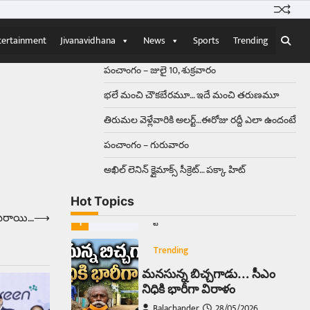
Balachander
15/04/2026
ఉత్తర ప్రదేశ్‌లోని ఝాన్సీ జిల్లాలో ఒక
వింతైన రోడ్డు ప్రమాదం చోటుచేసుకుంది.
tertainment
Jivanavidhana
News
Sports
Trending
ఝాన్సీ–కాన్పూర్ జాతీయ రహదారిపై
వేల సంఖ్యలో బీరు…
5
పంచాంగం – జులై 10, శుక్రవారం
భలే మంచి చౌకబేరమూ… ఇదే మంచి తరుణమూ
Trending
తిరుమల వెళ్లేవారికి అలర్ట్‌…ఈరోజు రద్దీ ఎలా ఉందంటే
అక్కడ ఆదివారం బట్టలు
ఉతికితే…జైలుకే
పంచాంగం – గురువారం
Balachander
13/06/2026
అఖిల్‌ లెనిన్ క్లైమాక్స్‌ సీక్రెట్‌… పక్కా హిట్‌
ఆదివారం వచ్చిందంటే చాలు
సామాన్యుడి నుండి సాఫ్ట్‌వేర్ ఉద్యోగి
Hot Topics
వరకు అందరికీ గుర్తొచ్చే మొదటి పని
 మిరాయి…
⟶
‘బట్టలు ఉతకడం’. వారం…
1
Trending
మనసున్న బిచ్చగాడు… సీఎం
నిధికి భారీగా విరాళం
Balachander
28/05/2026