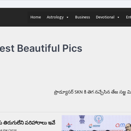
Home
Astrology
Business
Devotional
En
st Beautiful Pics
ప్రొడ్యూసర్ SKN కి తెగ నచ్చేసిన తేజ సజ్జ
 తిరుగులేని పరిహారాలు ఇవే