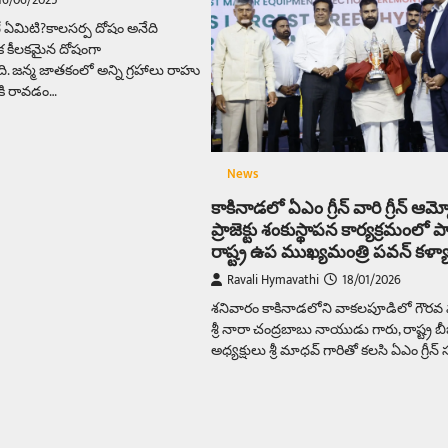
16/06/2025
 ఏమిటి?కాలసర్ప దోషం అనేది
 ఒక కీలకమైన దోషంగా
 జన్మ జాతకంలో అన్ని గ్రహాలు రాహు
కి రావడం…
News
కాకినాడలో ఏఎం గ్రీన్ వారి గ్రీన్ ఆమ
ప్రాజెక్టు శంకుస్థాపన కార్యక్రమంలో పా
రాష్ట్ర ఉప ముఖ్యమంత్రి పవన్ కళ్య
Ravali Hymavathi
18/01/2026
శనివారం కాకినాడలోని వాకలపూడిలో గౌరవ 
శ్రీ నారా చంద్రబాబు నాయుడు గారు, రాష్ట్ర బీ
అధ్యక్షులు శ్రీ మాధవ్ గారితో కలసి ఏఎం గ్రీన్ 