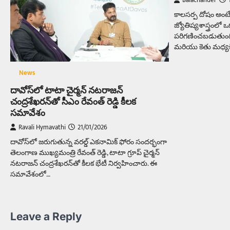
Balachander
కాలసర్ప దోషం అంటే
జ్యోతిష్యశాస్త్రంలో
పరిగణించబడుతుంది.
మరియు కెతు మధ్య
News
దావోస్‌లో టాటా చైర్మన్ నటరాజన్
చంద్రశేఖరన్‌తో సీఎం రేవంత్ రెడ్డి కీలక
సమావేశం
Ravali Hymavathi
21/01/2026
దావోస్‌లో జరుగుతున్న వరల్డ్ ఎకనామిక్ ఫోరం సందర్భంగా
తెలంగాణ ముఖ్యమంత్రి రేవంత్ రెడ్డి, టాటా గ్రూప్ చైర్మన్
నటరాజన్ చంద్రశేఖరన్‌తో కీలక భేటీ నిర్వహించారు. ఈ
సమావేశంలో…
Leave a Reply