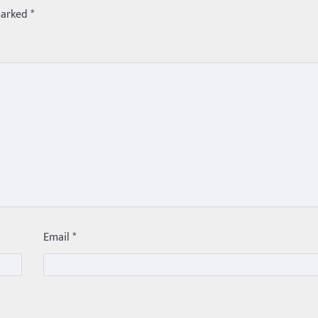
marked
*
Email
*