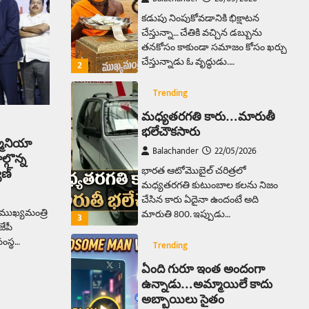
కడుపు నింపుకోవడానికి భిక్షాటన
చేస్తున్నా… చేతికి వచ్చిన డబ్బును
తనకోసం కాకుండా సమాజం కోసం ఖర్చు
చేస్తున్నాడు ఓ వృద్ధుడు.…
2
Trending
మధ్యతరగతి కారు…మారుతీ
భలేచౌకసారు
్మోనియా
Balachander
22/05/2026
ల్గొన్న
భారత ఆటోమొబైల్ చరిత్రలో
ాణ్
మధ్యతరగతి కుటుంబాల కలను నిజం
చేసిన కారు ఏదైనా ఉందంటే అది
ముఖ్యమంత్రి
మారుతి 800. ఇప్పుడు…
3
జేపీ
సంస్థ…
Trending
ఏంది గురూ ఇంత అందంగా
ఉన్నాడు…అమ్మాయిలే కాదు
అబ్బాయిలు సైతం