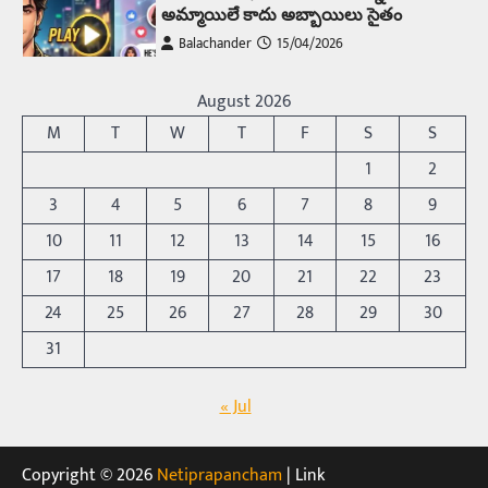
అమ్మాయిలే కాదు అబ్బాయిలు సైతం
Balachander
15/04/2026
అందమైన అమ్మాయిని పుత్తడి బొమ్మఅని లేదా బాపూ
బోమ్మ అని పిలుస్తాం. స్పెయిన్‌ అమ్మాయిలు చాలా
August 2026
అందంగా ఉంటారనే నానుడి…
4
M
T
W
T
F
S
S
Trending
1
2
రోడ్డుపై ఏరులై పారిన బీర్లు… ఘాటుతో
3
4
5
6
7
8
9
మండుతున్న నోర్లు
10
11
12
13
14
15
16
Balachander
15/04/2026
17
18
19
20
21
22
23
ఉత్తర ప్రదేశ్‌లోని ఝాన్సీ జిల్లాలో ఒక వింతైన రోడ్డు
ప్రమాదం చోటుచేసుకుంది. ఝాన్సీ–కాన్పూర్ జాతీయ
24
25
26
27
28
29
30
రహదారిపై వేల సంఖ్యలో బీరు…
5
31
Trending
« Jul
అక్కడ ఆదివారం బట్టలు ఉతికితే…జైలుకే
Balachander
13/06/2026
ఆదివారం వచ్చిందంటే చాలు సామాన్యుడి నుండి
Copyright © 2026
Netiprapancham
| Link
సాఫ్ట్‌వేర్ ఉద్యోగి వరకు అందరికీ గుర్తొచ్చే మొదటి పని