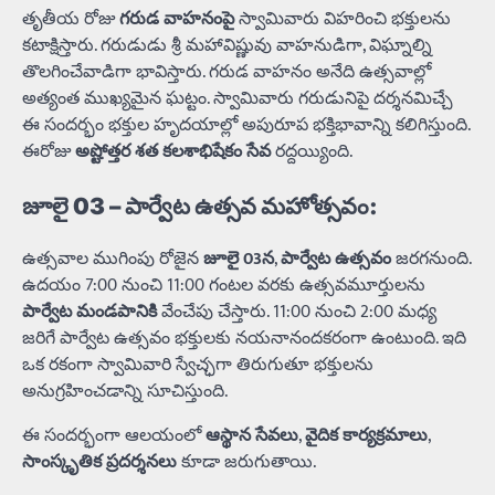
తృతీయ రోజు
గరుడ వాహనంపై
స్వామివారు విహరించి భక్తులను
కటాక్షిస్తారు. గరుడుడు శ్రీ మహావిష్ణువు వాహనుడిగా, విఘ్నాల్ని
తొలగించేవాడిగా భావిస్తారు. గరుడ వాహనం అనేది ఉత్సవాల్లో
అత్యంత ముఖ్యమైన ఘట్టం. స్వామివారు గరుడునిపై దర్శనమిచ్చే
ఈ సందర్భం భక్తుల హృదయాల్లో అపురూప భక్తిభావాన్ని కలిగిస్తుంది.
ఈరోజు
అష్టోత్తర శత కలశాభిషేకం సేవ
రద్దయ్యింది.
జూలై 03 – పార్వేట ఉత్సవ మహోత్సవం:
ఉత్సవాల ముగింపు రోజైన
జూలై 03న
,
పార్వేట ఉత్సవం
జరగనుంది.
ఉదయం 7:00 నుంచి 11:00 గంటల వరకు ఉత్సవమూర్తులను
పార్వేట మండపానికి
వేంచేపు చేస్తారు. 11:00 నుంచి 2:00 మధ్య
జరిగే పార్వేట ఉత్సవం భక్తులకు నయనానందకరంగా ఉంటుంది. ఇది
ఒక రకంగా స్వామివారి స్వేచ్ఛగా తిరుగుతూ భక్తులను
అనుగ్రహించడాన్ని సూచిస్తుంది.
ఈ సందర్భంగా ఆలయంలో
ఆస్థాన సేవలు
,
వైదిక కార్యక్రమాలు
,
సాంస్కృతిక ప్రదర్శనలు
కూడా జరుగుతాయి.