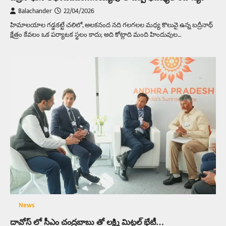
Balachander
22/04/2026
హిమాలయాల గడ్డకట్టే చలిలో, అలకనంద నది గలగలల మధ్య కొలువై ఉన్న బద్రీనాథ్
క్షేత్రం కేవలం ఒక పర్యాటక స్థలం కాదు; అది కోట్లాది మంది హిందువుల…
News
దావోస్ లో సీఎం చంద్రబాబు తో లక్ష్మి మిట్టల్ భేటీ…