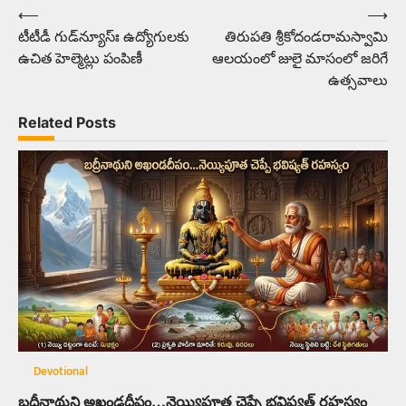
⟵
⟶
Post
టీటీడీ గుడ్‌న్యూస్ః ఉద్యోగులకు
తిరుపతి శ్రీకోదండరామస్వామి
navigation
ఉచిత హెల్మెట్లు పంపిణీ
ఆలయంలో జులై మాసంలో జరిగే
ఉత్సవాలు
Related Posts
Devotional
బద్రీనాథుని అఖండదీపం…నెయ్యిపూత చెప్పే భవిష్యత్‌ రహస్యం