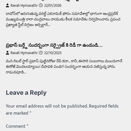
Ravali Hymavathi
22/01/2026
దావోస్‌లో జరుగుతున్న వరల్డ్ ఎకనామిక్ ఫోరం సమావేశాల్లో భాగంగా ఆంధ్రప్రదేశ్
ముఖ్యమంత్రి నారా చంద్రబాబు నాయుడు కీలక సమావేశం నిర్వహించారు. ప్రపంచ
ప్రఖ్యాత స్టీల్ దిగ్గజం అర్సెల్లార్…
ప్రభాస్ బర్త్డే సందర్బంగా సర్ప్రైజ్ కి రెడీ గా ఉండండి…
Ravali Hymavathi
22/10/2025
మన రెబల్ స్టార్ ప్రభాస్ పుట్టినరోజు రేపే కదా… కానీ, ఈసారి సంబరాలు ముందుగానే
ఈరోజే మొదలయ్యాయి! దీపావళి పండగ సందర్భంగా ఆయన నటిస్తున్న హాను
రాఘవపూడి…
Leave a Reply
Your email address will not be published.
Required fields
are marked
*
Comment
*