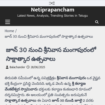
Skip
Netiprapancham
to
content
Latest News, Analysis, Trending Stories in Telugu
Home
జూన్‌ 30 నుంచి శ్రీనివాస మంగాపురంలో సాక్షాత్కార ఉత్సవాలు
జూన్‌ 30 నుంచి శ్రీనివాస మంగాపురంలో
సాక్షాత్కార ఉత్సవాలు
Balachander
28/06/2025
తిరుపతి సమీపంలో ఉన్న పవిత్రక్షేత్రం
శ్రీనివాస మంగాపురం
ఒక వైష్ణవ
భక్తి కేంద్రంగా ప్రసిద్ధి చెందినది. ఇక్కడ వెలసి ఉన్న
శ్రీ కల్యాణ
వేంకటేశ్వర స్వామివారు
భక్తులకు కల్యాణ కంకణధారి రూపంలో
దర్శనమిస్తారు. ఈ ఆలయంలో ప్రతి సంవత్సరం జరుపుకునే
సాక్షాత్కార ఉత్సవాలు
ఈ ఏడాది
జూన్ 30 నుండి జూలై 2
వరకు