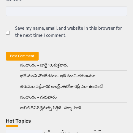
Balachander
15/04/2026
అందమైన అమ్మాయిని పుత్తడి బొమ్మఅని లేదా బాపూ
బోమ్మ అని పిలుస్తాం. స్పెయిన్‌ అమ్మాయిలు చాలా
అందంగా ఉంటారనే నానుడి…
Save my name, email, and website in this browser for
4
the next time I comment.
Trending
రోడ్డుపై ఏరులై పారిన బీర్లు… ఘాటుతో
మండుతున్న నోర్లు
Balachander
15/04/2026
పంచాంగం – జులై 10, శుక్రవారం
ఉత్తర ప్రదేశ్‌లోని ఝాన్సీ జిల్లాలో ఒక వింతైన రోడ్డు
భలే మంచి చౌకబేరమూ… ఇదే మంచి తరుణమూ
ప్రమాదం చోటుచేసుకుంది. ఝాన్సీ–కాన్పూర్ జాతీయ
రహదారిపై వేల సంఖ్యలో బీరు…
5
తిరుమల వెళ్లేవారికి అలర్ట్‌…ఈరోజు రద్దీ ఎలా ఉందంటే
పంచాంగం – గురువారం
Trending
అక్కడ ఆదివారం బట్టలు ఉతికితే…జైలుకే
అఖిల్‌ లెనిన్ క్లైమాక్స్‌ సీక్రెట్‌… పక్కా హిట్‌
Balachander
13/06/2026
Hot Topics
ఆదివారం వచ్చిందంటే చాలు సామాన్యుడి నుండి
సాఫ్ట్‌వేర్ ఉద్యోగి వరకు అందరికీ గుర్తొచ్చే మొదటి పని