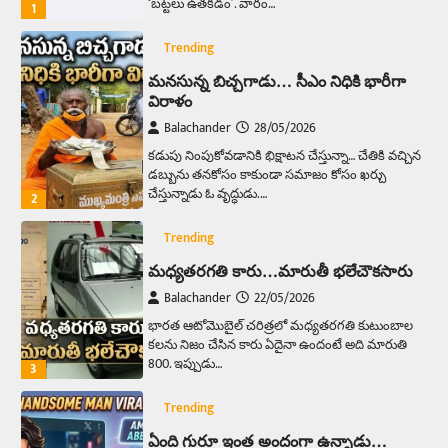
‘బట్టలు ఉతకడం’. వారం…
1
Trending
మనసున్న బిచ్చగాడు… సీఎం నిధికి భారీగా
విరాళం
Balachander
28/05/2026
కడుపు నింపుకోవడానికి భిక్షాటన చేస్తున్నా… చేతికి వచ్చిన
డబ్బును తనకోసం కాకుండా సమాజం కోసం ఖర్చు
చేస్తున్నాడు ఓ వృద్ధుడు.…
2
Trending
మధ్యతరగతి కారు…మారుతీ భలేచౌకసారు
Balachander
22/05/2026
భారత ఆటోమొబైల్ చరిత్రలో మధ్యతరగతి కుటుంబాల
కలను నిజం చేసిన కారు ఏదైనా ఉందంటే అది మారుతి
800. ఇప్పుడు…
3
Trending
ఏంది గురూ ఇంత అందంగా ఉన్నాడు…