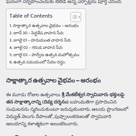
ఘనంగా నిర్వహించేందుకు టిటిడి అన్ని ఏర్పాట్లను పూర్తి చేసింది.
Table of Contents
సాక్షాత్కార ఉత్సవాల వైభవం – ఆరంభం
జూన్ 30 – పెద్దశేష వాహన సేవ:
జూలై 01 – హనుమంత వాహన సేవ:
జూలై 02 – గరుడ వాహన సేవ:
జూలై 03 – పార్వేట ఉత్సవ మహోత్సవం:
ఉత్సవ సమయంలో సేవల రద్దు:
సాక్షాత్కార ఉత్సవాల వైభవం – ఆరంభం
ఈ మూడు రోజుల ఉత్సవాలు
శ్రీ వేంకటేశ్వర స్వామివారు భక్తులపై
తన సాక్షాత్కారాన్ని (దివ్య దర్శనం)
బహుమతిగా ప్రసాదించిన
సంఘటనను స్మరించుకుంటూ జరుపుకుంటారు. ఆలయ ప్రాంగణంలో
విద్యుత్ వెలుగు దీపాలతో, పుష్పాలంకరణలతో స్వామివారి
ఆలయాన్ని కళాత్మకంగా అలంకరించారు.