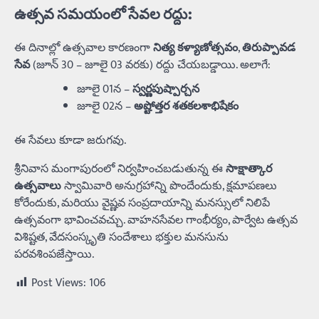
ఉత్సవ సమయంలో సేవల రద్దు:
ఈ దినాల్లో ఉత్సవాల కారణంగా
నిత్య కళ్యాణోత్సవం
,
తిరుప్పావడ
సేవ
(జూన్ 30 – జూలై 03 వరకు) రద్దు చేయబడ్డాయి. అలాగే:
జూలై 01న –
స్వర్ణపుష్పార్చన
జూలై 02న –
అష్టోత్తర శతకలశాభిషేకం
ఈ సేవలు కూడా జరుగవు.
శ్రీనివాస మంగాపురంలో నిర్వహించబడుతున్న ఈ
సాక్షాత్కార
ఉత్సవాలు
స్వామివారి అనుగ్రహాన్ని పొందేందుకు, క్షమాపణలు
కోరేందుకు, మరియు వైష్ణవ సంప్రదాయాన్ని మనస్సులో నిలిపే
ఉత్సవంగా భావించవచ్చు. వాహనసేవల గాంభీర్యం, పార్వేట ఉత్సవ
విశిష్టత, వేదసంస్కృతి సందేశాలు భక్తుల మనసును
పరవశింపజేస్తాయి.
Post Views:
106