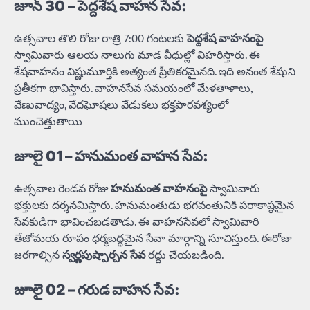
జూన్ 30 – పెద్దశేష వాహన సేవ:
ఉత్సవాల తొలి రోజు రాత్రి 7:00 గంటలకు
పెద్దశేష వాహనంపై
స్వామివారు ఆలయ నాలుగు మాడ వీధుల్లో విహరిస్తారు. ఈ
శేషవాహనం విష్ణుమూర్తికి అత్యంత ప్రీతికరమైనది. ఇది అనంత శేషుని
ప్రతీకగా భావిస్తారు. వాహనసేవ సమయంలో మేళతాళాలు,
వేణువాద్యం, వేదఘోషలు వేడుకలు భక్తపారవశ్యంలో
ముంచెత్తుతాయి
జూలై 01 – హనుమంత వాహన సేవ:
ఉత్సవాల రెండవ రోజు
హనుమంత వాహనంపై
స్వామివారు
భక్తులకు దర్శనమిస్తారు. హనుమంతుడు భగవంతునికి పరాకాష్ఠమైన
సేవకుడిగా భావించబడతాడు. ఈ వాహనసేవలో స్వామివారి
తేజోమయ రూపం ధర్మబద్ధమైన సేవా మార్గాన్ని సూచిస్తుంది. ఈరోజు
జరగాల్సిన
స్వర్ణపుష్పార్చన సేవ
రద్దు చేయబడింది.
జూలై 02 – గరుడ వాహన సేవ: