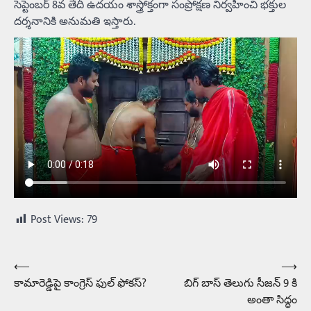
సెప్టెంబర్ 8వ తేదీ ఉదయం శాస్త్రోక్తంగా సంప్రోక్షణ నిర్వహించి భక్తుల
దర్శనానికి అనుమతి ఇస్తారు.
Post Views:
79
⟵
⟶
Post
కామారెడ్డిపై కాంగ్రెస్ ఫుల్ ఫోకస్?
బిగ్ బాస్ తెలుగు సీజన్ 9 కి
navigation
అంతా సిద్ధం