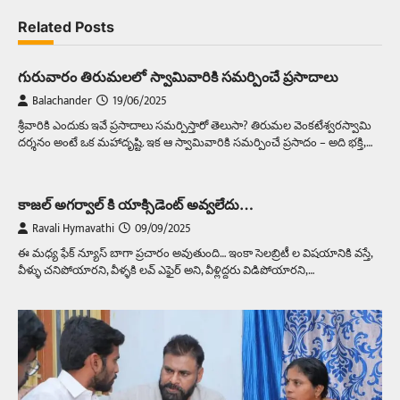
Related Posts
గురువారం తిరుమలలో స్వామివారికి సమర్పించే ప్రసాదాలు
Balachander
19/06/2025
శ్రీవారికి ఎందుకు ఇవే ప్రసాదాలు సమర్పిస్తారో తెలుసా? తిరుమల వెంకటేశ్వరస్వామి
దర్శనం అంటే ఒక మహాదృష్టి. ఇక ఆ స్వామివారికి సమర్పించే ప్రసాదం – అది భక్తి,…
కాజల్ అగర్వాల్ కి యాక్సిడెంట్ అవ్వలేదు…
Ravali Hymavathi
09/09/2025
ఈ మధ్య ఫేక్ న్యూస్ బాగా ప్రచారం అవుతుంది… ఇంకా సెలబ్రిటీ ల విషయానికి వస్తే,
వీళ్ళు చనిపోయారని, వీళ్ళకి లవ్ ఎఫైర్ అని, వీళ్లిద్దరు విడిపోయారని,…