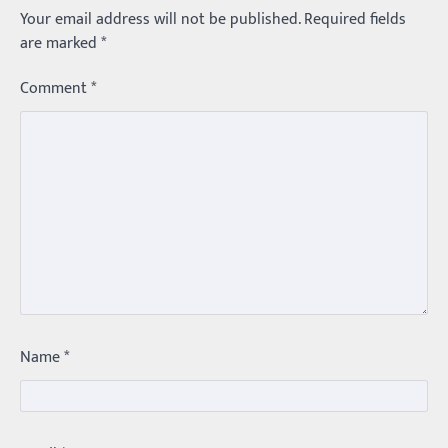
Your email address will not be published.
Required fields
are marked
*
Comment
*
Trending
Name
*
మధ్యతరగతి కారు…మారుతీ భలేచౌకసారు
Balachander
22/05/2026
భారత ఆటోమొబైల్ చరిత్రలో మధ్యతరగతి కుటుంబాల
కలను నిజం చేసిన కారు ఏదైనా ఉందంటే అది మారుతి