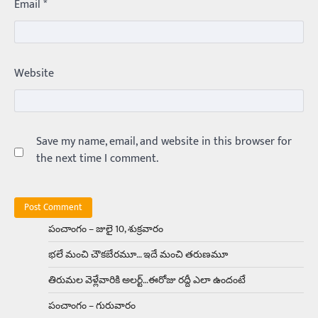
Email
*
800. ఇప్పుడు…
3
Trending
ఏంది గురూ ఇంత అందంగా ఉన్నాడు…
Website
అమ్మాయిలే కాదు అబ్బాయిలు సైతం
Balachander
15/04/2026
అందమైన అమ్మాయిని పుత్తడి బొమ్మఅని లేదా బాపూ
బోమ్మ అని పిలుస్తాం. స్పెయిన్‌ అమ్మాయిలు చాలా
అందంగా ఉంటారనే నానుడి…
Save my name, email, and website in this browser for
4
the next time I comment.
Trending
రోడ్డుపై ఏరులై పారిన బీర్లు… ఘాటుతో
మండుతున్న నోర్లు
Balachander
15/04/2026
పంచాంగం – జులై 10, శుక్రవారం
ఉత్తర ప్రదేశ్‌లోని ఝాన్సీ జిల్లాలో ఒక వింతైన రోడ్డు
భలే మంచి చౌకబేరమూ… ఇదే మంచి తరుణమూ
ప్రమాదం చోటుచేసుకుంది. ఝాన్సీ–కాన్పూర్ జాతీయ
రహదారిపై వేల సంఖ్యలో బీరు…
5
తిరుమల వెళ్లేవారికి అలర్ట్‌…ఈరోజు రద్దీ ఎలా ఉందంటే
పంచాంగం – గురువారం
Trending