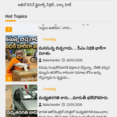
అక్కడ ఆదివారం బట్టలు ఉతికితే…జైలుకే
అఖిల్‌ లెనిన్ క్లైమాక్స్‌ సీక్రెట్‌… పక్కా హిట్‌
Balachander
13/06/2026
Hot Topics
ఆదివారం వచ్చిందంటే చాలు సామాన్యుడి నుండి
సాఫ్ట్‌వేర్ ఉద్యోగి వరకు అందరికీ గుర్తొచ్చే మొదటి పని
‘బట్టలు ఉతకడం’. వారం…
1
Trending
మనసున్న బిచ్చగాడు… సీఎం నిధికి భారీగా
విరాళం
Balachander
28/05/2026
కడుపు నింపుకోవడానికి భిక్షాటన చేస్తున్నా… చేతికి వచ్చిన
డబ్బును తనకోసం కాకుండా సమాజం కోసం ఖర్చు
చేస్తున్నాడు ఓ వృద్ధుడు.…
2
Trending
మధ్యతరగతి కారు…మారుతీ భలేచౌకసారు
Balachander
22/05/2026
భారత ఆటోమొబైల్ చరిత్రలో మధ్యతరగతి కుటుంబాల