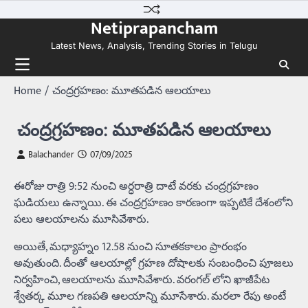
Skip
Netiprapancham
to
content
Latest News, Analysis, Trending Stories in Telugu
Home
చంద్రగ్రహణం: మూతపడిన ఆలయాలు
చంద్రగ్రహణం: మూతపడిన ఆలయాలు
Balachander
07/09/2025
ఈరోజు రాత్రి 9:52 నుంచి అర్ధరాత్రి దాటే వరకు చంద్రగ్రహణం
ఘడియలు ఉన్నాయి. ఈ చంద్రగ్రహణం కారణంగా ఇప్పటికే దేశంలోని
పలు ఆలయాలను మూసివేశారు.
అయితే, మధ్యాహ్నం 12.58 నుంచి సూతకకాలం ప్రారంభం
అవుతుంది. దీంతో ఆలయాల్లో గ్రహణ దోషాలకు సంబంధించి పూజలు
నిర్వహించి, ఆలయాలను మూసివేశారు. వరంగల్ లోని ఖాజీపేట
శ్వేతర్క మూల గణపతి ఆలయాన్ని మూసేశారు. మరలా రేపు అంటే