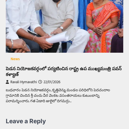
News
పెడన నియోజకవర్గంలో పర్యటించిన రాష్ట్ర ఉప ముఖ్యమంత్రి పవన్
కళ్యాణ్
Ravali Hymavathi
22/01/2026
బుధవారం పెడన నియోజకవర్గం, కృత్తివెన్ను మండల పరిధిలోని పెదచందాల
గ్రామానికి చెందిన శ్రీ చందు వీర వెంకట వసంతరాయలు కుటుంబాన్ని
పరామర్శించారు. గత ఏడాది జులైలో దిగమర్రు…
Leave a Reply