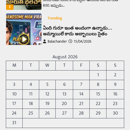
కలను నిజం చేసిన కారు ఏదైనా ఉందంటే అది మారుతి
800. ఇప్పుడు…
3
Trending
ఏంది గురూ ఇంత అందంగా ఉన్నాడు…
అమ్మాయిలే కాదు అబ్బాయిలు సైతం
Balachander
15/04/2026
అందమైన అమ్మాయిని పుత్తడి బొమ్మఅని లేదా బాపూ
బోమ్మ అని పిలుస్తాం. స్పెయిన్‌ అమ్మాయిలు చాలా
August 2026
అందంగా ఉంటారనే నానుడి…
4
M
T
W
T
F
S
S
Trending
1
2
రోడ్డుపై ఏరులై పారిన బీర్లు… ఘాటుతో
3
4
5
6
7
8
9
మండుతున్న నోర్లు
10
11
12
13
14
15
16
Balachander
15/04/2026
17
18
19
20
21
22
23
ఉత్తర ప్రదేశ్‌లోని ఝాన్సీ జిల్లాలో ఒక వింతైన రోడ్డు
ప్రమాదం చోటుచేసుకుంది. ఝాన్సీ–కాన్పూర్ జాతీయ
24
25
26
27
28
29
30
రహదారిపై వేల సంఖ్యలో బీరు…
5
31
Trending