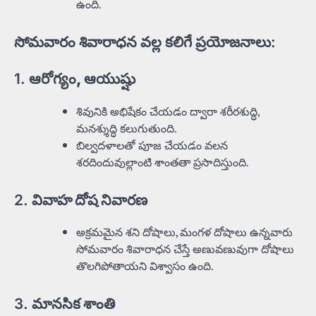
ఉంది.
సోమవారం శివారాధన వల్ల కలిగే ప్రయోజనాలు:
1.
ఆరోగ్యం, ఆయుష్షు
శివునికి అభిషేకం చేయడం ద్వారా శరీరశుద్ధి,
మనశ్శుద్ధి కలుగుతుంది.
బిల్వదళాలతో పూజ చేయడం వలన
శరదిందువుల్లాంటి శాంతతా ప్రసాదిస్తుంది.
2.
వివాహ దోష నివారణ
అక్రమమైన శని దోషాలు, మంగళ దోషాలు ఉన్నవారు
సోమవారం శివారాధన చేస్తే అణువణువుగా దోషాలు
తొలగిపోతాయని విశ్వాసం ఉంది.
3.
మానసిక శాంతి