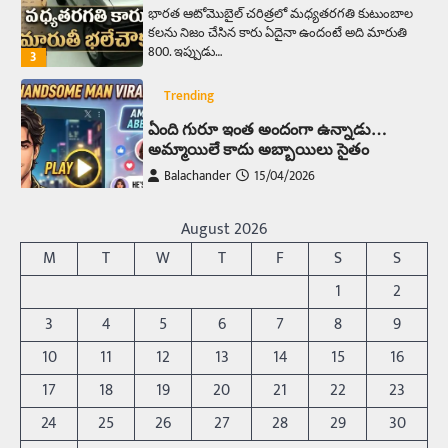
భారత ఆటోమొబైల్ చరిత్రలో మధ్యతరగతి కుటుంబాల
కలను నిజం చేసిన కారు ఏదైనా ఉందంటే అది మారుతి
800. ఇప్పుడు…
3
Trending
ఏంది గురూ ఇంత అందంగా ఉన్నాడు…
అమ్మాయిలే కాదు అబ్బాయిలు సైతం
Balachander
15/04/2026
అందమైన అమ్మాయిని పుత్తడి బొమ్మఅని లేదా బాపూ
బోమ్మ అని పిలుస్తాం. స్పెయిన్‌ అమ్మాయిలు చాలా
August 2026
అందంగా ఉంటారనే నానుడి…
4
M
T
W
T
F
S
S
Trending
1
2
రోడ్డుపై ఏరులై పారిన బీర్లు… ఘాటుతో
3
4
5
6
7
8
9
మండుతున్న నోర్లు
10
11
12
13
14
15
16
Balachander
15/04/2026
17
18
19
20
21
22
23
ఉత్తర ప్రదేశ్‌లోని ఝాన్సీ జిల్లాలో ఒక వింతైన రోడ్డు
ప్రమాదం చోటుచేసుకుంది. ఝాన్సీ–కాన్పూర్ జాతీయ
24
25
26
27
28
29
30
రహదారిపై వేల సంఖ్యలో బీరు…
5