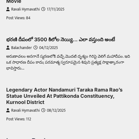
Movie
Ravali Hymavathi
17/11/2025
Post Views: 84
భరణి దీపంలో 3500 కిలోల నెయ్యి… ఎలా వస్తుంది అంటే
Balachander
04/12/2025
అరుణాచలం అనగానే స్మరణలోకి వచ్చే మొదటి దృశ్యం గిరిపై వెలిగే మహాదీపం. ఇది
ఒక సాధారణ దీపం కాదు; పరమాత్మ స్వరూపమైన శివుని ప్రత్యక్ష సాక్షాత్కారంగా
భావిస్తారు.…
Legendary Actor Nandamuri Taraka Rama Rao’s
Statue Unveiled At Pattikonda Constituency,
Kurnool District
Ravali Hymavathi
08/12/2025
Post Views: 112