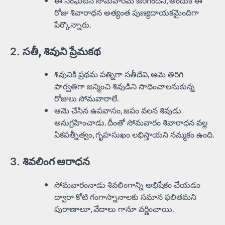
ఈ సంఘటన సోమవారమే జరిగిందని, అందుకే ఈ
రోజు శివారాధన అత్యంత పుణ్యదాయకమైందిగా
పేర్కొన్నారు.
2.
సతీ, శివుని ప్రేమకథ
శివునికి ప్రథమ పత్నిగా సతీదేవి, ఆమె తిరిగి
పార్వతిగా జన్మించి శివుడిని సాధించాలనుకున్న
రోజులు సోమవారాలే.
ఆమె చేసిన ఉపవాసం, జపం వలన శివుడు
అనుగ్రహించాడు. దీంతో సోమవారం శివారాధన వల్ల
ఏకపత్నీత్వం, గృహసుఖం లభిస్తాయని నమ్మకం ఉంది.
3.
శివలింగ ఆరాధన
సోమవారంనాడు శివలింగాన్ని అభిషేకం చేయడం
ద్వారా కోటి గంగాస్నానాలకు సమాన ఫలితమని
పురాణాలూ, వేదాలు గానూ వర్ణించాయి.