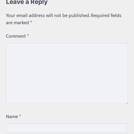
Leave a Reply
Your email address will not be published.
Required fields
are marked
*
Comment
*
Trending
Name
*
మధ్యతరగతి కారు…మారుతీ భలేచౌకసారు
Balachander
22/05/2026