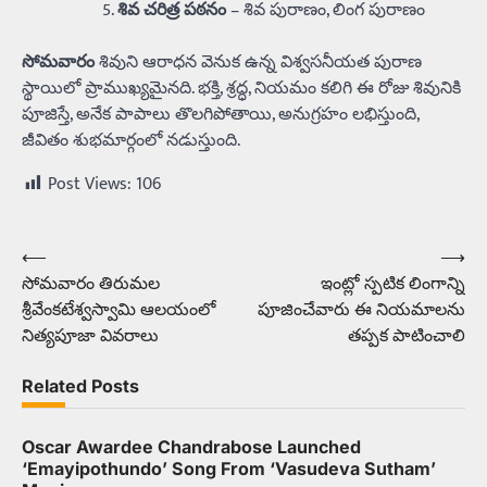
శివ చరిత్ర పఠనం
– శివ పురాణం, లింగ పురాణం
సోమవారం
శివుని ఆరాధన వెనుక ఉన్న విశ్వసనీయత పురాణ
స్థాయిలో ప్రాముఖ్యమైనది. భక్తి, శ్రద్ధ, నియమం కలిగి ఈ రోజు శివునికి
పూజిస్తే, అనేక పాపాలు తొలగిపోతాయి, అనుగ్రహం లభిస్తుంది,
జీవితం శుభమార్గంలో నడుస్తుంది.
Post Views:
106
⟵
⟶
Post
సోమవారం తిరుమల
ఇంట్లో స్పటిక లింగాన్ని
navigation
శ్రీవేంకటేశ్వస్వామి ఆలయంలో
పూజించేవారు ఈ నియమాలను
నిత్యపూజా వివరాలు
తప్పక పాటించాలి
Related Posts
Oscar Awardee Chandrabose Launched
‘Emayipothundo’ Song From ‘Vasudeva Sutham’