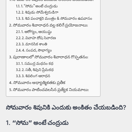
1. “సోమ” అంటే చంద్రుడు
2. శివుడు సోమేశ్వరుడిగా
3. శివ పంచాక్షరి మంత్రం & సోమవారం ఉపవాసం
సోమవారం శివారాధన వల్ల కలిగే ప్రయోజనాలు:
1. ఆరోగ్యం, ఆయుష్షు
2. వివాహ దోష నివారణ
3. మానసిక శాంతి
4. సంపద, సౌభాగ్యం
పురాణాలలో సోమవారం శివారాధన గొప్పతనం:
1. సముద్ర మథనం కథ
2. సతీ, శివుని ప్రేమకథ
3. శివలింగ ఆరాధన
సోమవారం ఆధ్యాత్మికతకు ప్రతీక
సోమవారం పాటించవలసిన ప్రత్యేక నియమాలు:
సోమవారం శివునికి ఎందుకు అంకితం చేయబడింది?
1.
“సోమ” అంటే చంద్రుడు