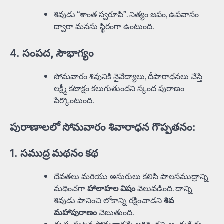
శివుడు “శాంత స్వరూపి”. నిత్యం జపం, ఉపవాసం
ద్వారా మనసు స్థిరంగా ఉంటుంది.
4.
సంపద, సౌభాగ్యం
సోమవారం శివునికి నైవేద్యాలు, దీపారాధనలు చేస్తే
లక్ష్మీ కటాక్షం కలుగుతుందని స్కంద పురాణం
పేర్కొంటుంది.
పురాణాలలో సోమవారం శివారాధన గొప్పతనం:
1.
సముద్ర మథనం కథ
దేవతలు మరియు అసురులు కలిసి పాలసముద్రాన్ని
మథించగా
హాలాహల విషం
వెలువడింది. దాన్ని
శివుడు పానించి లోకాన్ని రక్షించాడని
శివ
మహాపురాణం
చెబుతుంది.