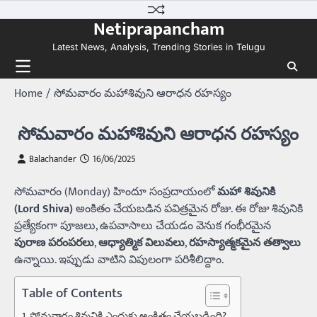
Skip
Netiprapancham
to
content
Latest News, Analysis, Trending Stories in Telugu
Home
సోమవారం మహాశివుని ఆరాధన రహస్యం
సోమవారం మహాశివుని ఆరాధన రహస్యం
Balachander
16/06/2025
సోమవారం (Monday) హిందూ సంప్రదాయంలో
మహా శివునికి
(Lord Shiva)
అంకితం చేయబడిన పవిత్రమైన రోజు. ఈ రోజు శివునికి
ప్రత్యేకంగా పూజలు, ఉపవాసాలు చేయడం వెనుక గంభీరమైన
పురాణ పరంపరలు
,
ఆధ్యాత్మిక విలువలు
,
రహస్యాత్మకమైన తత్వాలు
ఉన్నాయి. ఇప్పుడు వాటిని విపులంగా పరిశీలిద్దాం.
Table of Contents
సోమవారం శివునికి ఎందుకు అంకితం చేయబడింది?