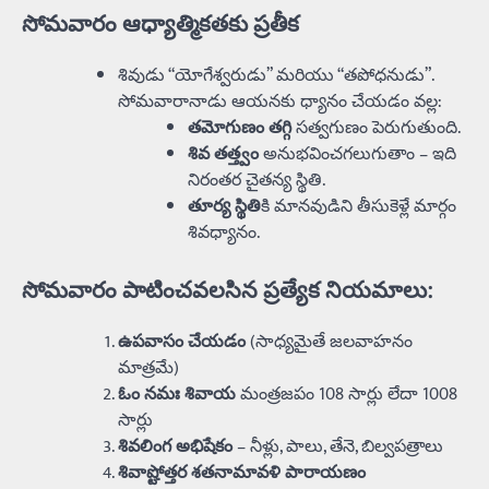
సోమవారం ఆధ్యాత్మికతకు ప్రతీక
శివుడు “యోగేశ్వరుడు” మరియు “తపోధనుడు”.
సోమవారానాడు ఆయనకు ధ్యానం చేయడం వల్ల:
తమోగుణం తగ్గి
సత్వగుణం పెరుగుతుంది.
శివ తత్త్వం
అనుభవించగలుగుతాం – ఇది
నిరంతర చైతన్య స్థితి.
తూర్య స్థితి
కి మానవుడిని తీసుకెళ్లే మార్గం
శివధ్యానం.
సోమవారం పాటించవలసిన ప్రత్యేక నియమాలు:
ఉపవాసం చేయడం
(సాధ్యమైతే జలవాహనం
మాత్రమే)
ఓం నమః శివాయ
మంత్రజపం 108 సార్లు లేదా 1008
సార్లు
శివలింగ అభిషేకం
– నీళ్లు, పాలు, తేనె, బిల్వపత్రాలు
శివాష్టోత్తర శతనామావళి పారాయణం