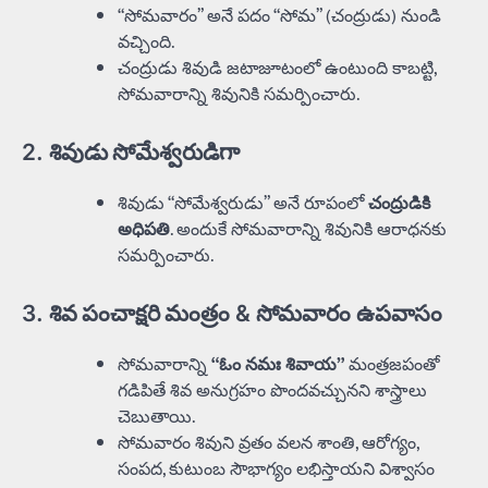
“సోమవారం” అనే పదం “సోమ” (చంద్రుడు) నుండి
వచ్చింది.
చంద్రుడు శివుడి జటాజూటంలో ఉంటుంది కాబట్టి,
సోమవారాన్ని శివునికి సమర్పించారు.
2.
శివుడు సోమేశ్వరుడిగా
శివుడు “సోమేశ్వరుడు” అనే రూపంలో
చంద్రుడికి
అధిపతి
. అందుకే సోమవారాన్ని శివునికి ఆరాధనకు
సమర్పించారు.
3.
శివ పంచాక్షరి మంత్రం
& సోమవారం ఉపవాసం
సోమవారాన్ని
“ఓం నమః శివాయ”
మంత్రజపంతో
గడిపితే శివ అనుగ్రహం పొందవచ్చునని శాస్త్రాలు
చెబుతాయి.
సోమవారం శివుని వ్రతం వలన శాంతి, ఆరోగ్యం,
సంపద, కుటుంబ సౌభాగ్యం లభిస్తాయని విశ్వాసం