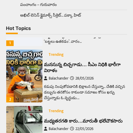
పంచాంగం – గురువారం
Trending
అక్కడ ఆదివారం బట్టలు ఉతికితే…జైలుకే
అఖిల్‌ లెనిన్ క్లైమాక్స్‌ సీక్రెట్‌… పక్కా హిట్‌
Balachander
13/06/2026
Hot Topics
ఆదివారం వచ్చిందంటే చాలు సామాన్యుడి నుండి
సాఫ్ట్‌వేర్ ఉద్యోగి వరకు అందరికీ గుర్తొచ్చే మొదటి పని
‘బట్టలు ఉతకడం’. వారం…
1
Trending
మనసున్న బిచ్చగాడు… సీఎం నిధికి భారీగా
విరాళం
Balachander
28/05/2026
కడుపు నింపుకోవడానికి భిక్షాటన చేస్తున్నా… చేతికి వచ్చిన
డబ్బును తనకోసం కాకుండా సమాజం కోసం ఖర్చు
చేస్తున్నాడు ఓ వృద్ధుడు.…
2
Trending
మధ్యతరగతి కారు…మారుతీ భలేచౌకసారు
Balachander
22/05/2026