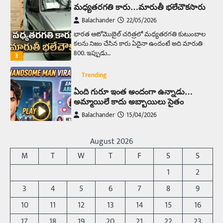
మధ్యతరగతి కారు…మారుతీ భలేచౌకసారు
Balachander
22/05/2026
భారత ఆటోమొబైల్ చరిత్రలో మధ్యతరగతి కుటుంబాల
కలను నిజం చేసిన కారు ఏదైనా ఉందంటే అది మారుతి
800. ఇప్పుడు…
3
Trending
ఏంది గురూ ఇంత అందంగా ఉన్నాడు…
అమ్మాయిలే కాదు అబ్బాయిలు సైతం
Balachander
15/04/2026
అందమైన అమ్మాయిని పుత్తడి బొమ్మఅని లేదా బాపూ
బోమ్మ అని పిలుస్తాం. స్పెయిన్‌ అమ్మాయిలు చాలా
August 2026
అందంగా ఉంటారనే నానుడి…
4
M
T
W
T
F
S
S
Trending
1
2
రోడ్డుపై ఏరులై పారిన బీర్లు… ఘాటుతో
3
4
5
6
7
8
9
మండుతున్న నోర్లు
10
11
12
13
14
15
16
Balachander
15/04/2026
17
18
19
20
21
22
23