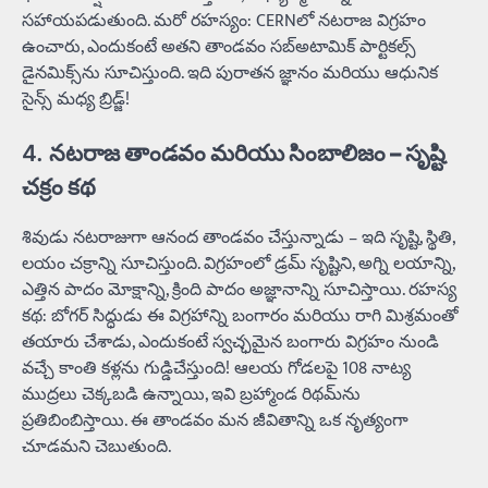
సహాయపడుతుంది. మరో రహస్యం: CERNలో నటరాజ విగ్రహం
ఉంచారు, ఎందుకంటే అతని తాండవం సబ్‌అటామిక్ పార్టికల్స్
డైనమిక్స్‌ను సూచిస్తుంది. ఇది పురాతన జ్ఞానం మరియు ఆధునిక
సైన్స్ మధ్య బ్రిడ్జ్!
4.
నటరాజ తాండవం మరియు సింబాలిజం – సృష్టి
చక్రం కథ
శివుడు నటరాజుగా ఆనంద తాండవం చేస్తున్నాడు – ఇది సృష్టి, స్థితి,
లయం చక్రాన్ని సూచిస్తుంది. విగ్రహంలో డ్రమ్ సృష్టిని, అగ్ని లయాన్ని,
ఎత్తిన పాదం మోక్షాన్ని, క్రింది పాదం అజ్ఞానాన్ని సూచిస్తాయి. రహస్య
కథ: బోగర్ సిద్ధుడు ఈ విగ్రహాన్ని బంగారం మరియు రాగి మిశ్రమంతో
తయారు చేశాడు, ఎందుకంటే స్వచ్ఛమైన బంగారు విగ్రహం నుండి
వచ్చే కాంతి కళ్లను గుడ్డిచేస్తుంది! ఆలయ గోడలపై 108 నాట్య
ముద్రలు చెక్కబడి ఉన్నాయి, ఇవి బ్రహ్మాండ రిథమ్‌ను
ప్రతిబింబిస్తాయి. ఈ తాండవం మన జీవితాన్ని ఒక నృత్యంగా
చూడమని చెబుతుంది.