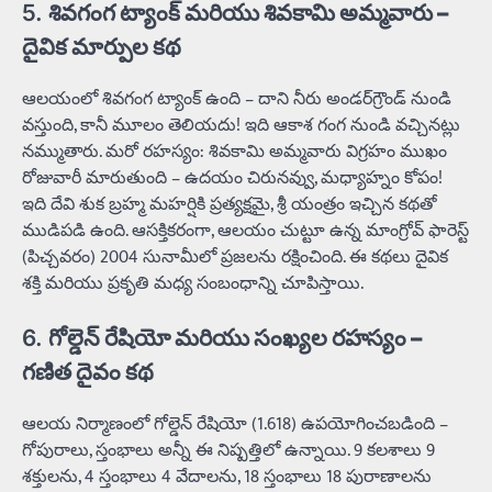
5.
శివగంగ ట్యాంక్ మరియు శివకామి అమ్మవారు –
దైవిక మార్పుల కథ
ఆలయంలో శివగంగ ట్యాంక్ ఉంది – దాని నీరు అండర్‌గ్రౌండ్ నుండి
వస్తుంది, కానీ మూలం తెలియదు! ఇది ఆకాశ గంగ నుండి వచ్చినట్లు
నమ్ముతారు. మరో రహస్యం: శివకామి అమ్మవారు విగ్రహం ముఖం
రోజువారీ మారుతుంది – ఉదయం చిరునవ్వు, మధ్యాహ్నం కోపం!
ఇది దేవి శుక బ్రహ్మ మహర్షికి ప్రత్యక్షమై, శ్రీ యంత్రం ఇచ్చిన కథతో
ముడిపడి ఉంది. ఆసక్తికరంగా, ఆలయం చుట్టూ ఉన్న మాంగ్రోవ్ ఫారెస్ట్
(పిచ్చవరం) 2004 సునామీలో ప్రజలను రక్షించింది. ఈ కథలు దైవిక
శక్తి మరియు ప్రకృతి మధ్య సంబంధాన్ని చూపిస్తాయి.
6.
గోల్డెన్ రేషియో మరియు సంఖ్యల రహస్యం –
గణిత దైవం కథ
ఆలయ నిర్మాణంలో గోల్డెన్ రేషియో (1.618) ఉపయోగించబడింది –
గోపురాలు, స్తంభాలు అన్నీ ఈ నిష్పత్తిలో ఉన్నాయి. 9 కలశాలు 9
శక్తులను, 4 స్తంభాలు 4 వేదాలను, 18 స్తంభాలు 18 పురాణాలను