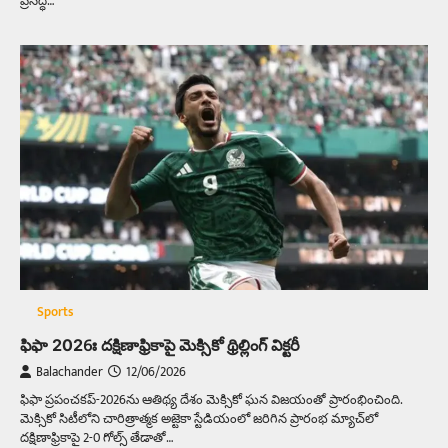
ప్రసిద్ధి…
Sports
ఫిఫా 2026ః దక్షిణాఫ్రికాపై మెక్సికో థ్రిల్లింగ్‌ విక్టరీ
Balachander
12/06/2026
ఫిఫా ప్రపంచకప్-2026ను ఆతిథ్య దేశం మెక్సికో ఘన విజయంతో ప్రారంభించింది.
మెక్సికో సిటీలోని చారిత్రాత్మక అజ్టెకా స్టేడియంలో జరిగిన ప్రారంభ మ్యాచ్‌లో
దక్షిణాఫ్రికాపై 2-0 గోల్స్ తేడాతో…