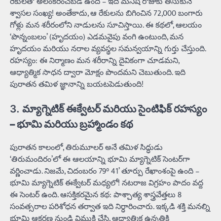
రేకులతో అలంకరించబడి ఉంది – ఇది మనిషి రోజుకు తీసుకునే
శ్వాసల సంఖ్య! అంతేకాదు, ఆ రేకులను బిగించిన 72,000 బంగారు
గోళ్లు మన శరీరంలోని నాడులను సూచిస్తాయి. ఈ కథలో, ఆలయం
‘పొన్నంబలం’ (హృదయం) ఎడమవైపు వంగి ఉంటుంది, మన
హృదయం మరియు నరాల వ్యవస్థల సమన్వయాన్ని గుర్తు చేస్తుంది.
రహస్యం: ఈ నిర్మాణం మన శరీరాన్ని దైవికంగా చూడమని,
ఆధ్యాత్మిక సాధన ద్వారా మోక్షం పొందమని చెబుతుంది. ఇది
పురాతన తమిళ జ్ఞానాన్ని బయటపెడుతుంది!
3.
మ్యాగ్నెటిక్ ఈక్వేటర్ మరియు సైంటిఫిక్ రహస్యం
– భూమి మరియు బ్రహ్మాండం కథ
పురాతన కాలంలో, తిరుమూలర్ అనే తమిళ సిద్ధుడు
‘తిరుమందిరం’లో ఈ ఆలయాన్ని భూమి మ్యాగ్నెటిక్ సెంటర్‌గా
వర్ణించాడు. నిజమే, చిదంబరం 79° 41’ తూర్పు రేఖాంశంపై ఉంది –
భూమి మ్యాగ్నెటిక్ ఈక్వేటర్ మధ్యలో! నటరాజ విగ్రహం పాదం వద్ద
ఈ సెంటర్ ఉంది. ఆసక్తికరమైన కథ: పాశ్చాత్య శాస్త్రవేత్తలు 8
సంవత్సరాల పరిశోధన తర్వాత ఇది నిర్ధారించారు. ఇక్కడి శక్తి మనల్ని
భూమి ఆకర్షణ నుండి విముక్తి చేసి, ఆధ్యాత్మిక ఉన్నతికి