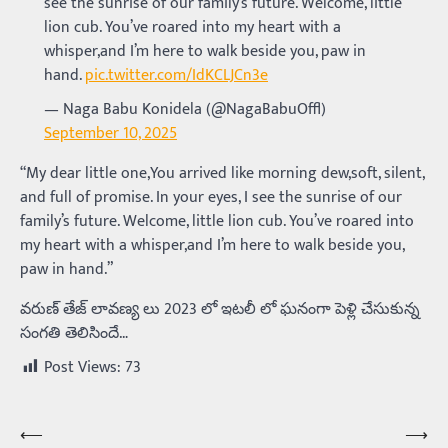
see the sunrise of our family’s future. Welcome, little
lion cub. You’ve roared into my heart with a
whisper,and I’m here to walk beside you, paw in
hand.
pic.twitter.com/IdKCLJCn3e
— Naga Babu Konidela (@NagaBabuOffl)
September 10, 2025
“My dear little one,You arrived like morning dew,soft, silent,
and full of promise. In your eyes, I see the sunrise of our
family’s future. Welcome, little lion cub. You’ve roared into
my heart with a whisper,and I’m here to walk beside you,
paw in hand.”
వరుణ్ తేజ్ లావణ్య లు 2023 లో ఇటలీ లో ఘనంగా పెళ్లి చేసుకున్న
సంగతి తెలిసిందే…
Post Views:
73
⟵
⟶
Post