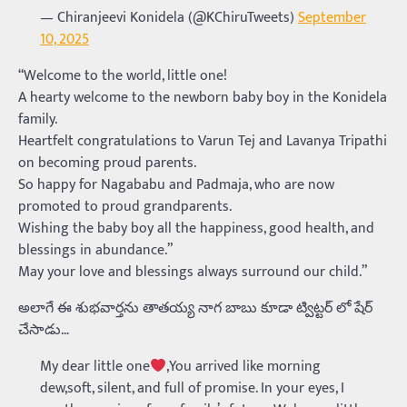
— Chiranjeevi Konidela (@KChiruTweets)
September
10, 2025
“Welcome to the world, little one!
A hearty welcome to the newborn baby boy in the Konidela
family.
Heartfelt congratulations to Varun Tej and Lavanya Tripathi
on becoming proud parents.
So happy for Nagababu and Padmaja, who are now
promoted to proud grandparents.
Wishing the baby boy all the happiness, good health, and
blessings in abundance.”
May your love and blessings always surround our child.”
అలాగే ఈ శుభవార్తను తాతయ్య నాగ బాబు కూడా ట్విట్టర్ లో షేర్
చేసాడు…
My dear little one
,You arrived like morning
dew,soft, silent, and full of promise. In your eyes, I