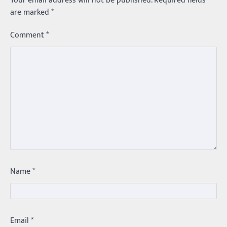
Your email address will not be published.
Required fields
are marked
*
Comment
*
Trending
మధ్యతరగతి కారు…మారుతీ భలేచౌకసారు
Balachander
22/05/2026
భారత ఆటోమొబైల్ చరిత్రలో మధ్యతరగతి కుటుంబాల
కలను నిజం చేసిన కారు ఏదైనా ఉందంటే అది మారుతి
800. ఇప్పుడు…
3
Trending
Name
*
ఏంది గురూ ఇంత అందంగా ఉన్నాడు…
అమ్మాయిలే కాదు అబ్బాయిలు సైతం
Balachander
15/04/2026
అందమైన అమ్మాయిని పుత్తడి బొమ్మఅని లేదా బాపూ
Email
*
బోమ్మ అని పిలుస్తాం. స్పెయిన్‌ అమ్మాయిలు చాలా