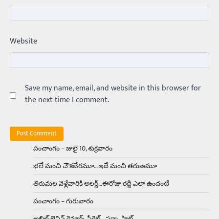
అందంగా ఉంటారనే నానుడి…
4
Trending
Website
రోడ్డుపై ఏరులై పారిన బీర్లు… ఘాటుతో
మండుతున్న నోర్లు
Balachander
15/04/2026
ఉత్తర ప్రదేశ్‌లోని ఝాన్సీ జిల్లాలో ఒక వింతైన రోడ్డు
ప్రమాదం చోటుచేసుకుంది. ఝాన్సీ–కాన్పూర్ జాతీయ
Save my name, email, and website in this browser for
రహదారిపై వేల సంఖ్యలో బీరు…
5
the next time I comment.
Trending
అక్కడ ఆదివారం బట్టలు ఉతికితే…జైలుకే
Balachander
13/06/2026
పంచాంగం – జులై 10, శుక్రవారం
ఆదివారం వచ్చిందంటే చాలు సామాన్యుడి నుండి
భలే మంచి చౌకబేరమూ… ఇదే మంచి తరుణమూ
సాఫ్ట్‌వేర్ ఉద్యోగి వరకు అందరికీ గుర్తొచ్చే మొదటి పని
‘బట్టలు ఉతకడం’. వారం…
1
తిరుమల వెళ్లేవారికి అలర్ట్‌…ఈరోజు రద్దీ ఎలా ఉందంటే
పంచాంగం – గురువారం
Trending
మనసున్న బిచ్చగాడు… సీఎం నిధికి భారీగా
అఖిల్‌ లెనిన్ క్లైమాక్స్‌ సీక్రెట్‌… పక్కా హిట్‌