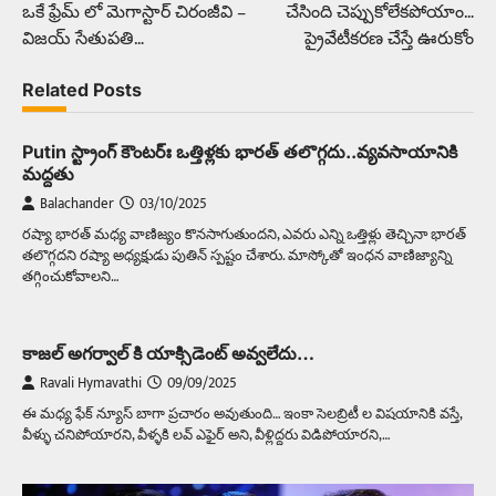
ఒకే ఫ్రేమ్ లో మెగాస్టార్ చిరంజీవి –
చేసింది చెప్పుకోలేకపోయాం…
navigation
విజయ్ సేతుపతి…
ప్రైవేటీకరణ చేస్తే ఊరుకోం
Related Posts
Putin స్ట్రాంగ్‌ కౌంటర్ః ఒత్తిళ్లకు భారత్‌ తలొగ్గదు..వ్యవసాయానికి
మద్దతు
Balachander
03/10/2025
రష్యా భారత్‌ మధ్య వాణిజ్యం కొనసాగుతుందని, ఎవరు ఎన్ని ఒత్తిళ్లు తెచ్చినా భారత్‌
తలొగ్గదని రష్యా అధ్యక్షుడు పుతిన్‌ స్పష్టం చేశారు. మాస్కోతో ఇంధన వాణిజ్యాన్ని
తగ్గించుకోవాలని…
కాజల్ అగర్వాల్ కి యాక్సిడెంట్ అవ్వలేదు…
Ravali Hymavathi
09/09/2025
ఈ మధ్య ఫేక్ న్యూస్ బాగా ప్రచారం అవుతుంది… ఇంకా సెలబ్రిటీ ల విషయానికి వస్తే,
వీళ్ళు చనిపోయారని, వీళ్ళకి లవ్ ఎఫైర్ అని, వీళ్లిద్దరు విడిపోయారని,…