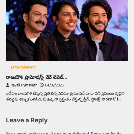
Entertainment
రాజమౌళి ప్రొమోషన్స్ వేరే లెవెల్…
Ravali Hymavathi
04/02/2026
ఇటీవల రాజమౌళి చేస్తున్న ప్రతి చిన్న సినిమా ప్రొమోషన్ కూడా సినీ ప్రపంచం దృష్టిని
తనవైపు తిప్పుకుంటోంది. ముఖ్యంగా ప్రస్తుతం చేస్తున్న డ్రీమ్ ప్రాజెక్ట్ ‘వారణాసి’ కి…
Leave a Reply