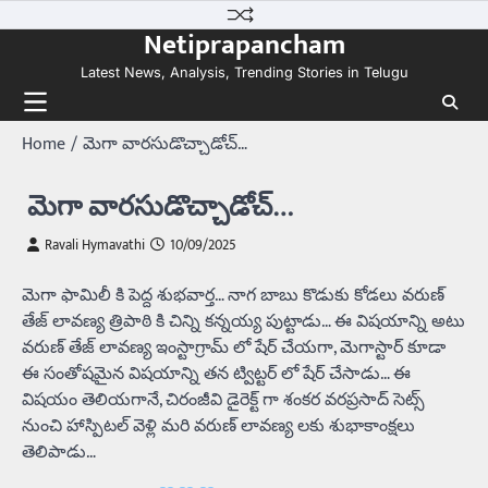
Skip
Netiprapancham
to
content
Latest News, Analysis, Trending Stories in Telugu
Home
మెగా వారసుడొచ్చాడోచ్…
మెగా వారసుడొచ్చాడోచ్…
Ravali Hymavathi
10/09/2025
మెగా ఫామిలీ కి పెద్ద శుభవార్త… నాగ బాబు కొడుకు కోడలు వరుణ్
తేజ్ లావణ్య త్రిపాఠి కి చిన్ని కన్నయ్య పుట్టాడు… ఈ విషయాన్ని అటు
వరుణ్ తేజ్ లావణ్య ఇంస్టాగ్రామ్ లో షేర్ చేయగా, మెగాస్టార్ కూడా
ఈ సంతోషమైన విషయాన్ని తన ట్విట్టర్ లో షేర్ చేసాడు… ఈ
విషయం తెలియగానే, చిరంజీవి డైరెక్ట్ గా శంకర వరప్రసాద్ సెట్స్
నుంచి హాస్పిటల్ వెళ్లి మరి వరుణ్ లావణ్య లకు శుభాకాంక్షలు
తెలిపాడు…