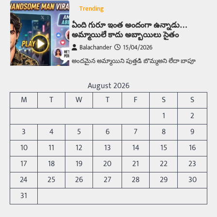
బోమ్మ అని పిలుస్తాం. స్పెయిన్‌ అమ్మాయిలు చాలా
అందంగా ఉంటారనే నానుడి…
4
Trending
రోడ్డుపై ఏరులై పారిన బీర్లు… ఘాటుతో
మండుతున్న నోర్లు
Balachander
15/04/2026
ఉత్తర ప్రదేశ్‌లోని ఝాన్సీ జిల్లాలో ఒక వింతైన రోడ్డు
August 2026
ప్రమాదం చోటుచేసుకుంది. ఝాన్సీ–కాన్పూర్ జాతీయ
M
T
W
T
F
S
S
రహదారిపై వేల సంఖ్యలో బీరు…
5
1
2
Trending
3
4
5
6
7
8
9
అక్కడ ఆదివారం బట్టలు ఉతికితే…జైలుకే
10
11
12
13
14
15
16
Balachander
13/06/2026
17
18
19
20
21
22
23
ఆదివారం వచ్చిందంటే చాలు సామాన్యుడి నుండి
సాఫ్ట్‌వేర్ ఉద్యోగి వరకు అందరికీ గుర్తొచ్చే మొదటి పని
24
25
26
27
28
29
30
‘బట్టలు ఉతకడం’. వారం…
1
31
Trending