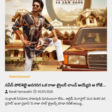
Entertainment
నవీన్ పోలిశెట్టి అనగనగ ఒక రాజు ట్రైలర్ లాంచ్ అయ్యేది ఆ రోజే…
Ravali Hymavathi
05/01/2026
సంక్రాంతి సినిమాల హడావుడి మాములుగా లేదు… ఆల్రెడీ మెగాస్టార్ ‘మన శంకర వర
ప్రసాద్’ ఇంకా ప్రభాస్ ‘ది రాజా సాబ్’ ట్రైలర్స్ కూడా రిలీజ్ అయ్యి…