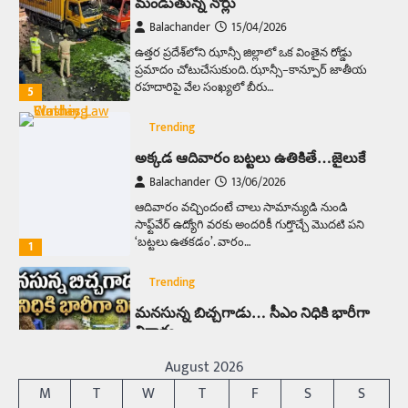
మండుతున్న నోర్లు
Balachander
15/04/2026
ఉత్తర ప్రదేశ్‌లోని ఝాన్సీ జిల్లాలో ఒక వింతైన రోడ్డు
ప్రమాదం చోటుచేసుకుంది. ఝాన్సీ–కాన్పూర్ జాతీయ
రహదారిపై వేల సంఖ్యలో బీరు…
5
Trending
అక్కడ ఆదివారం బట్టలు ఉతికితే…జైలుకే
Balachander
13/06/2026
ఆదివారం వచ్చిందంటే చాలు సామాన్యుడి నుండి
సాఫ్ట్‌వేర్ ఉద్యోగి వరకు అందరికీ గుర్తొచ్చే మొదటి పని
‘బట్టలు ఉతకడం’. వారం…
1
Trending
మనసున్న బిచ్చగాడు… సీఎం నిధికి భారీగా
విరాళం
Balachander
28/05/2026
August 2026
కడుపు నింపుకోవడానికి భిక్షాటన చేస్తున్నా… చేతికి వచ్చిన
M
T
W
T
F
S
S
డబ్బును తనకోసం కాకుండా సమాజం కోసం ఖర్చు