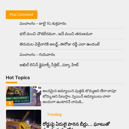
Trending
మధ్యతరగతి కారు…మారుతీ భలేచౌకసారు
పంచాంగం – జులై 10, శుక్రవారం
Balachander
22/05/2026
భలే మంచి చౌకబేరమూ… ఇదే మంచి తరుణమూ
భారత ఆటోమొబైల్ చరిత్రలో మధ్యతరగతి కుటుంబాల
కలను నిజం చేసిన కారు ఏదైనా ఉందంటే అది మారుతి
తిరుమల వెళ్లేవారికి అలర్ట్‌…ఈరోజు రద్దీ ఎలా ఉందంటే
800. ఇప్పుడు…
3
పంచాంగం – గురువారం
Trending
అఖిల్‌ లెనిన్ క్లైమాక్స్‌ సీక్రెట్‌… పక్కా హిట్‌
ఏంది గురూ ఇంత అందంగా ఉన్నాడు…
అమ్మాయిలే కాదు అబ్బాయిలు సైతం
Hot Topics
Balachander
15/04/2026
అందమైన అమ్మాయిని పుత్తడి బొమ్మఅని లేదా బాపూ
బోమ్మ అని పిలుస్తాం. స్పెయిన్‌ అమ్మాయిలు చాలా
అందంగా ఉంటారనే నానుడి…
4
Trending
రోడ్డుపై ఏరులై పారిన బీర్లు… ఘాటుతో