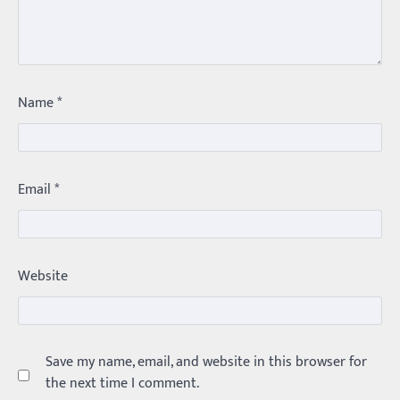
Balachander
15/04/2026
ఉత్తర ప్రదేశ్‌లోని ఝాన్సీ జిల్లాలో ఒక వింతైన రోడ్డు
ప్రమాదం చోటుచేసుకుంది. ఝాన్సీ–కాన్పూర్ జాతీయ
రహదారిపై వేల సంఖ్యలో బీరు…
5
Name
*
Trending
అక్కడ ఆదివారం బట్టలు ఉతికితే…జైలుకే
Balachander
13/06/2026
Email
*
ఆదివారం వచ్చిందంటే చాలు సామాన్యుడి నుండి
సాఫ్ట్‌వేర్ ఉద్యోగి వరకు అందరికీ గుర్తొచ్చే మొదటి పని
‘బట్టలు ఉతకడం’. వారం…
1
Trending
Website
మనసున్న బిచ్చగాడు… సీఎం నిధికి భారీగా
విరాళం
Balachander
28/05/2026
Save my name, email, and website in this browser for
కడుపు నింపుకోవడానికి భిక్షాటన చేస్తున్నా… చేతికి వచ్చిన
డబ్బును తనకోసం కాకుండా సమాజం కోసం ఖర్చు
the next time I comment.
చేస్తున్నాడు ఓ వృద్ధుడు.…
2