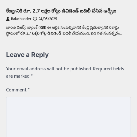
Trending
కేంద్రానికి రూ. 2.7 లక్షల కోట్లు డివిడెండ్‌ బదిలీ చేసిన ఆర్బీఐ
మధ్యతరగతి కారు…మారుతీ భలేచౌకసారు
Balachander
24/05/2025
Balachander
22/05/2026
భారత రిజర్వ్ బ్యాంక్ (RBI) ఈ ఆర్థిక సంవత్సరానికి కేంద్ర ప్రభుత్వానికి రికార్డు
స్థాయిలో రూ.2.7 లక్షల కోట్ల డివిడెండ్ బదిలీ చేయనుంది. ఇది గత సంవత్సరం…
భారత ఆటోమొబైల్ చరిత్రలో మధ్యతరగతి కుటుంబాల
కలను నిజం చేసిన కారు ఏదైనా ఉందంటే అది మారుతి
800. ఇప్పుడు…
3
Leave a Reply
Trending
Your email address will not be published.
Required fields
ఏంది గురూ ఇంత అందంగా ఉన్నాడు…
are marked
*
అమ్మాయిలే కాదు అబ్బాయిలు సైతం
Balachander
15/04/2026
Comment
*
అందమైన అమ్మాయిని పుత్తడి బొమ్మఅని లేదా బాపూ
బోమ్మ అని పిలుస్తాం. స్పెయిన్‌ అమ్మాయిలు చాలా
అందంగా ఉంటారనే నానుడి…
4
Trending
రోడ్డుపై ఏరులై పారిన బీర్లు… ఘాటుతో
మండుతున్న నోర్లు