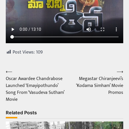
Post Views:
109
⟵
⟶
Post
Oscar Awardee Chandrabose
Megastar Chiranjeevi’s
navigation
Launched ‘Emayipothundo’
‘Kodama Simham’ Movie
Song From ‘Vasudeva Sutham’
Promos
Movie
Related Posts