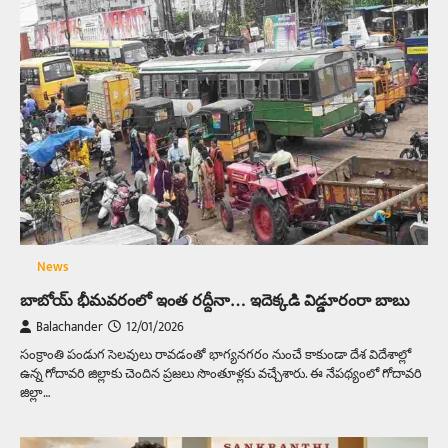
News
బాబోయ్‌ భీమవరంలో ఇంత రద్దీనా… ఇదెక్కడి విడ్డూరంరా బాబు
Balachander
12/01/2026
సంక్రాంతి పండుగ సెలవులు రావడంతో భాగ్యనగరం నుంచే కాకుండా దేశ విదేశాల్లో
ఉన్న గోదావరి జిల్లాకు చెందిన ప్రజలు సొంతూళ్లకు వచ్చేశారు. ఈ నేపథ్యంలో గోదావరి
జిల్లా…