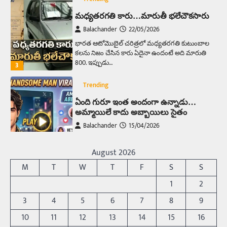
మధ్యతరగతి కారు…మారుతీ భలేచౌకసారు
Balachander
22/05/2026
భారత ఆటోమొబైల్ చరిత్రలో మధ్యతరగతి కుటుంబాల
కలను నిజం చేసిన కారు ఏదైనా ఉందంటే అది మారుతి
800. ఇప్పుడు…
3
Trending
ఏంది గురూ ఇంత అందంగా ఉన్నాడు…
అమ్మాయిలే కాదు అబ్బాయిలు సైతం
Balachander
15/04/2026
అందమైన అమ్మాయిని పుత్తడి బొమ్మఅని లేదా బాపూ
బోమ్మ అని పిలుస్తాం. స్పెయిన్‌ అమ్మాయిలు చాలా
August 2026
అందంగా ఉంటారనే నానుడి…
4
M
T
W
T
F
S
S
Trending
1
2
రోడ్డుపై ఏరులై పారిన బీర్లు… ఘాటుతో
3
4
5
6
7
8
9
మండుతున్న నోర్లు
10
11
12
13
14
15
16
Balachander
15/04/2026