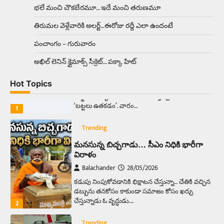
ఉత్తర ప్రదేశ్‌లోని ఝాన్సీ జిల్లాలో ఒక వింతైన రోడ్డు
భలే మంచి చౌకబేరమూ… ఇదే మంచి తరుణమూ
ప్రమాదం చోటుచేసుకుంది. ఝాన్సీ–కాన్పూర్ జాతీయ
రహదారిపై వేల సంఖ్యలో బీరు…
5
తిరుమల వెళ్లేవారికి అలర్ట్‌…ఈరోజు రద్దీ ఎలా ఉందంటే
పంచాంగం – గురువారం
Trending
అక్కడ ఆదివారం బట్టలు ఉతికితే…జైలుకే
అఖిల్‌ లెనిన్ క్లైమాక్స్‌ సీక్రెట్‌… పక్కా హిట్‌
Balachander
13/06/2026
Hot Topics
ఆదివారం వచ్చిందంటే చాలు సామాన్యుడి నుండి
సాఫ్ట్‌వేర్ ఉద్యోగి వరకు అందరికీ గుర్తొచ్చే మొదటి పని
‘బట్టలు ఉతకడం’. వారం…
1
Trending
మనసున్న బిచ్చగాడు… సీఎం నిధికి భారీగా
విరాళం
Balachander
28/05/2026
కడుపు నింపుకోవడానికి భిక్షాటన చేస్తున్నా… చేతికి వచ్చిన
డబ్బును తనకోసం కాకుండా సమాజం కోసం ఖర్చు
చేస్తున్నాడు ఓ వృద్ధుడు.…
2
Trending