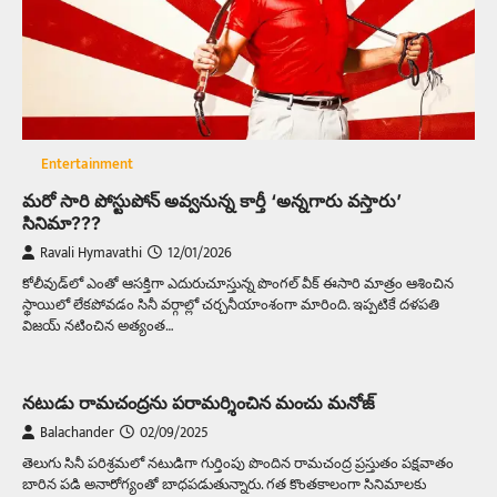
Entertainment
మరో సారి పోస్టుపోన్ అవ్వనున్న కార్తీ ‘అన్నగారు వస్తారు’
సినిమా???
Ravali Hymavathi
12/01/2026
కోలీవుడ్‌లో ఎంతో ఆసక్తిగా ఎదురుచూస్తున్న పొంగల్‌ వీక్ ఈసారి మాత్రం ఆశించిన
స్థాయిలో లేకపోవడం సినీ వర్గాల్లో చర్చనీయాంశంగా మారింది. ఇప్పటికే దళపతి
విజయ్ నటించిన అత్యంత…
నటుడు రామచంద్రను పరామర్శించిన మంచు మనోజ్‌
Balachander
02/09/2025
తెలుగు సినీ పరిశ్రమలో నటుడిగా గుర్తింపు పొందిన రామచంద్ర ప్రస్తుతం పక్షవాతం
బారిన పడి అనారోగ్యంతో బాధపడుతున్నారు. గత కొంతకాలంగా సినిమాలకు