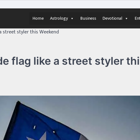
Home
Astrology
Business
Devotional
En
 a street styler this Weekend
 flag like a street styler th