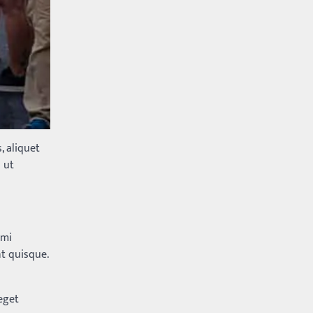
Balachander
28/05/2026
కడుపు నింపుకోవడానికి భిక్షాటన
చేస్తున్నా… చేతికి వచ్చిన డబ్బును
తనకోసం కాకుండా సమాజం కోసం ఖర్చు
చేస్తున్నాడు ఓ వృద్ధుడు.…
2
Trending
మధ్యతరగతి కారు…మారుతీ
భలేచౌకసారు
, aliquet
Balachander
22/05/2026
 ut
భారత ఆటోమొబైల్ చరిత్రలో
మధ్యతరగతి కుటుంబాల కలను నిజం
చేసిన కారు ఏదైనా ఉందంటే అది
మారుతి 800. ఇప్పుడు…
3
 mi
t quisque.
Trending
ఏంది గురూ ఇంత అందంగా
ఉన్నాడు…అమ్మాయిలే కాదు
eget
అబ్బాయిలు సైతం