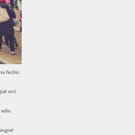
 facilisi.
iat orci
 odio
Feugiat