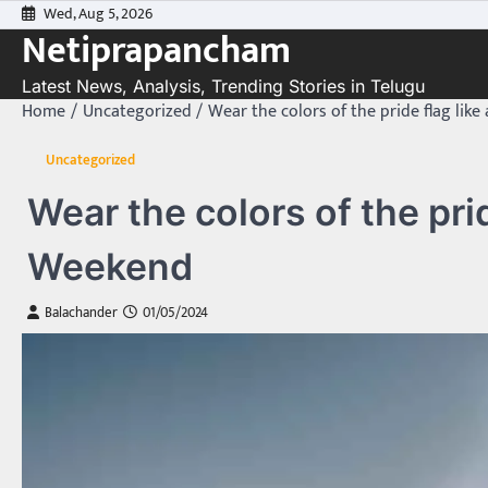
Skip
Wed, Aug 5, 2026
Netiprapancham
to
content
Latest News, Analysis, Trending Stories in Telugu
Home
Uncategorized
Wear the colors of the pride flag like
Uncategorized
Wear the colors of the pride
Weekend
Balachander
01/05/2024