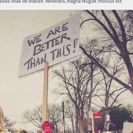
vida vitae vel blandit. Venenatis, magna feugiat rhoncus est.