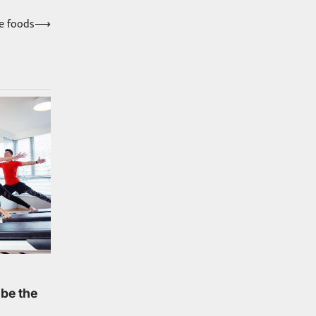
te foods
⟶
 be the