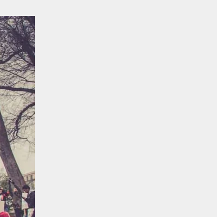
Balachander
15/04/2026
అందమైన అమ్మాయిని పుత్తడి బొమ్మఅని
లేదా బాపూ బోమ్మ అని పిలుస్తాం.
స్పెయిన్‌ అమ్మాయిలు చాలా అందంగా
ఉంటారనే నానుడి…
4
Trending
రోడ్డుపై ఏరులై పారిన బీర్లు…
ఘాటుతో మండుతున్న నోర్లు
Balachander
15/04/2026
ఉత్తర ప్రదేశ్‌లోని ఝాన్సీ జిల్లాలో ఒక
వింతైన రోడ్డు ప్రమాదం చోటుచేసుకుంది.
ఝాన్సీ–కాన్పూర్ జాతీయ రహదారిపై
వేల సంఖ్యలో బీరు…
5