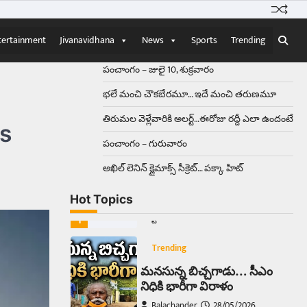
Balachander
13/06/2026
ఆదివారం వచ్చిందంటే చాలు
సామాన్యుడి నుండి సాఫ్ట్‌వేర్ ఉద్యోగి
tertainment
Jivanavidhana
News
Sports
Trending
వరకు అందరికీ గుర్తొచ్చే మొదటి పని
‘బట్టలు ఉతకడం’. వారం…
1
పంచాంగం – జులై 10, శుక్రవారం
భలే మంచి చౌకబేరమూ… ఇదే మంచి తరుణమూ
Trending
తిరుమల వెళ్లేవారికి అలర్ట్‌…ఈరోజు రద్దీ ఎలా ఉందంటే
మనసున్న బిచ్చగాడు… సీఎం
is
నిధికి భారీగా విరాళం
పంచాంగం – గురువారం
Balachander
28/05/2026
అఖిల్‌ లెనిన్ క్లైమాక్స్‌ సీక్రెట్‌… పక్కా హిట్‌
కడుపు నింపుకోవడానికి భిక్షాటన
చేస్తున్నా… చేతికి వచ్చిన డబ్బును
Hot Topics
తనకోసం కాకుండా సమాజం కోసం ఖర్చు
చేస్తున్నాడు ఓ వృద్ధుడు.…
2
Trending
మధ్యతరగతి కారు…మారుతీ
భలేచౌకసారు
Balachander
22/05/2026