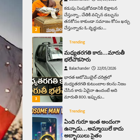
భారత ఆటోమొబైల్ చరిత్రలో
మధ్యతరగతి కుటుంబాల కలను నిజం
చేసిన కారు ఏదైనా ఉందంటే అది
మారుతి 800. ఇప్పుడు…
3
Trending
ఏంది గురూ ఇంత అందంగా
ఉన్నాడు…అమ్మాయిలే కాదు
అబ్బాయిలు సైతం
Balachander
15/04/2026
అందమైన అమ్మాయిని పుత్తడి బొమ్మఅని
లేదా బాపూ బోమ్మ అని పిలుస్తాం.
స్పెయిన్‌ అమ్మాయిలు చాలా అందంగా
ఉంటారనే నానుడి…
4
Trending
రోడ్డుపై ఏరులై పారిన బీర్లు…
ఘాటుతో మండుతున్న నోర్లు