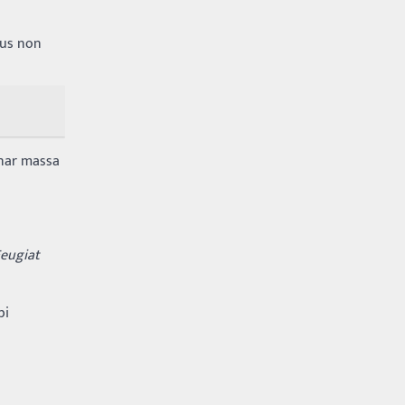
lus non
inar massa
Feugiat
bi