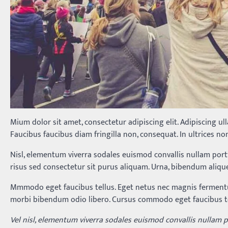
Mium dolor sit amet, consectetur adipiscing elit. Adipiscing ul
Faucibus faucibus diam fringilla non, consequat. In ultrices no
Nisl, elementum viverra sodales euismod convallis nullam portti
risus sed consectetur sit purus aliquam. Urna, bibendum alique
Mmmodo eget faucibus tellus. Eget netus nec magnis fermen
morbi bibendum odio libero. Cursus commodo eget faucibus t
Vel nisl, elementum viverra sodales euismod convallis nullam po