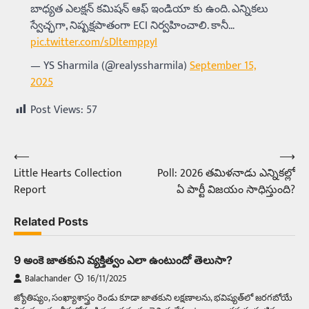
బాధ్యత ఎలక్షన్ కమిషన్ ఆఫ్ ఇండియా కు ఉంది. ఎన్నికలు
స్వేచ్ఛగా, నిష్పక్షపాతంగా ECI నిర్వహించాలి. కానీ…
pic.twitter.com/sDltemppyI
— YS Sharmila (@realyssharmila)
September 15,
2025
Post Views:
57
⟵
⟶
Post
Little Hearts Collection
Poll: 2026 తమిళనాడు ఎన్నికల్లో
navigation
Report
ఏ పార్టీ విజయం సాధిస్తుంది?
Related Posts
9 అంకె జాతకుని వ్యక్తిత్వం ఎలా ఉంటుందో తెలుసా?
Balachander
16/11/2025
జ్యోతిష్యం, సంఖ్యాశాస్త్రం రెండు కూడా జాతకుని లక్షణాలను, భవిష్యత్‌లో జరగబోయే