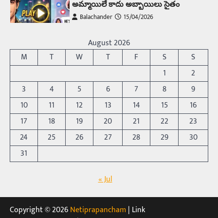
అమ్మాయిలే కాదు అబ్బాయిలు సైతం
Balachander
15/04/2026
అందమైన అమ్మాయిని పుత్తడి బొమ్మఅని లేదా బాపూ
బోమ్మ అని పిలుస్తాం. స్పెయిన్‌ అమ్మాయిలు చాలా
August 2026
అందంగా ఉంటారనే నానుడి…
4
M
T
W
T
F
S
S
Trending
1
2
రోడ్డుపై ఏరులై పారిన బీర్లు… ఘాటుతో
3
4
5
6
7
8
9
మండుతున్న నోర్లు
10
11
12
13
14
15
16
Balachander
15/04/2026
17
18
19
20
21
22
23
ఉత్తర ప్రదేశ్‌లోని ఝాన్సీ జిల్లాలో ఒక వింతైన రోడ్డు
ప్రమాదం చోటుచేసుకుంది. ఝాన్సీ–కాన్పూర్ జాతీయ
24
25
26
27
28
29
30
రహదారిపై వేల సంఖ్యలో బీరు…
5
31
Trending
« Jul
అక్కడ ఆదివారం బట్టలు ఉతికితే…జైలుకే
Balachander
13/06/2026
ఆదివారం వచ్చిందంటే చాలు సామాన్యుడి నుండి
Copyright © 2026
Netiprapancham
| Link
సాఫ్ట్‌వేర్ ఉద్యోగి వరకు అందరికీ గుర్తొచ్చే మొదటి పని