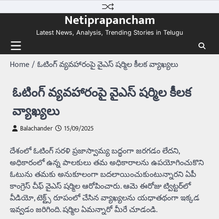
Skip
Netiprapancham
to
content
Latest News, Analysis, Trending Stories in Telugu
Home
ఓటింగ్‌ వ్యవహారంపై వైఎస్‌ షర్మిల కీలక వ్యాఖ్యలు
ఓటింగ్‌ వ్యవహారంపై వైఎస్‌ షర్మిల కీలక
వ్యాఖ్యలు
Balachander
15/09/2025
దేశంలో ఓటింగ్‌ సరళి ప్రజాస్వామ్య బద్ధంగా జరగడం లేదని,
అధికారంలో ఉన్న పాలకులు తమ అధికారాలను ఉపయోగించుకొని
ఓటును తమకు అనుకూలంగా బదలాయించుకుంటున్నారని ఏపీ
కాంగ్రెస్‌ చీఫ్‌ వైఎస్‌ షర్మిల ఆరోపించారు. ఆమె ఈరోజు ట్విట్టర్‌లో
వీడియో, టెక్ట్స్‌ రూపంలో చేసిన వ్యాఖ్యలను యధాతథంగా ఇక్కడ
ఇవ్వడం జరిగింది. షర్మిల ఏమన్నారో మీరే చూడండి.