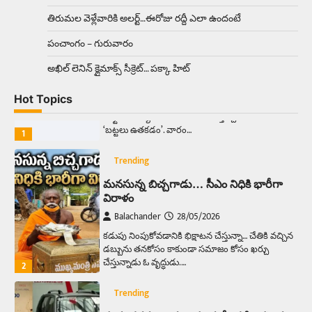
రహదారిపై వేల సంఖ్యలో బీరు…
5
తిరుమల వెళ్లేవారికి అలర్ట్‌…ఈరోజు రద్దీ ఎలా ఉందంటే
పంచాంగం – గురువారం
Trending
అక్కడ ఆదివారం బట్టలు ఉతికితే…జైలుకే
అఖిల్‌ లెనిన్ క్లైమాక్స్‌ సీక్రెట్‌… పక్కా హిట్‌
Balachander
13/06/2026
Hot Topics
ఆదివారం వచ్చిందంటే చాలు సామాన్యుడి నుండి
సాఫ్ట్‌వేర్ ఉద్యోగి వరకు అందరికీ గుర్తొచ్చే మొదటి పని
‘బట్టలు ఉతకడం’. వారం…
1
Trending
మనసున్న బిచ్చగాడు… సీఎం నిధికి భారీగా
విరాళం
Balachander
28/05/2026
కడుపు నింపుకోవడానికి భిక్షాటన చేస్తున్నా… చేతికి వచ్చిన
డబ్బును తనకోసం కాకుండా సమాజం కోసం ఖర్చు
చేస్తున్నాడు ఓ వృద్ధుడు.…
2
Trending