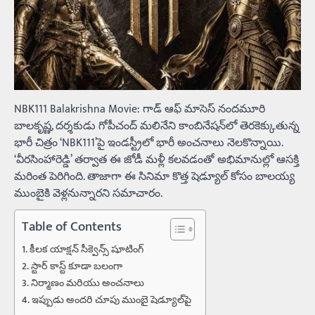
NBK111 Balakrishna Movie: గాడ్ ఆఫ్ మాసెస్ నందమూరి
బాలకృష్ణ, దర్శకుడు గోపీచంద్ మలినేని కాంబినేషన్‌లో తెరకెక్కుతున్న
భారీ చిత్రం ‘NBK111’పై ఇండస్ట్రీలో భారీ అంచనాలు నెలకొన్నాయి.
‘వీరసింహారెడ్డి’ తర్వాత ఈ జోడీ మళ్లీ కలవడంతో అభిమానుల్లో ఆసక్తి
మరింత పెరిగింది. తాజాగా ఈ సినిమా కొత్త షెడ్యూల్ కోసం బాలయ్య
ముంబైకి వెళ్లనున్నారని సమాచారం.
Table of Contents
కీలక యాక్షన్ సీక్వెన్స్ షూటింగ్
స్టార్ కాస్ట్ కూడా బలంగా
నిర్మాణం మరియు అంచనాలు
ఇప్పుడు అందరి చూపు ముంబై షెడ్యూల్‌పై