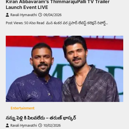
Kiran Abbavaram’s ThimmarajuPalli TV Trailer
Launch Event LIVE
Ravali Hymavathi
09/04/2026
Post Views: 50 Also Read మన శంకర వర ప్రసాద్ లేటెస్ట్ కలెక్షన్ రిపోర్ట్…
Entertainment
నన్ను పెళ్లి కి పిలవలేదు – తరుణ్ భాస్కర్
Ravali Hymavathi
10/02/2026