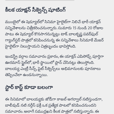
కీలక యాక్షన్ సీక్వెన్స్ షూటింగ్
ముంబైలో ఈ షెడ్యూల్‌లో సినిమా హైలైట్‌గా నిలిచే భారీ యాక్షన్
సన్నివేశాలను చిత్రీకరించనున్నారు. సుమారు 15 నుండి 20 రోజుల
పాటు ఈ షెడ్యూల్ కొనసాగనున్నట్లు టాక్. బాలకృష్ణ పవర్‌ఫుల్
గ్యాంగ్‌స్టర్ పాత్రలో కనిపించనున్న ఈ సన్నివేశాలు సినిమాకే మేజర్
హైలైట్‌గా నిలుస్తాయని చిత్రబృందం భావిస్తోంది.
ఇండస్ట్రీ వర్గాల సమాచారం ప్రకారం, ఈ యాక్షన్ ఎపిసోడ్స్ పూర్తిగా
ఊరమాస్ స్టైల్‌లో, భారీ స్థాయిలో ప్లాన్ చేసినట్లు తెలుస్తోంది.
బాలయ్య ఎంట్రీ సీన్స్, ఫైట్ సీక్వెన్స్‌లు అభిమానులకు పూనకాలు
తెప్పించేలా ఉండనున్నాయి.
స్టార్ కాస్ట్ కూడా బలంగా
ఈ సినిమాలో బాలయ్యకు జోడీగా కాజల్ అగర్వాల్ నటిస్తుండగా,
బాలీవుడ్ నటి నర్గీస్ ఫక్రీ ఒక ప్రత్యేక పాటలో కనిపించనుందని
సమాచారం. అలాగే సముద్రఖని కీలక పాత్రలో నటిస్తున్నారు. ఈ