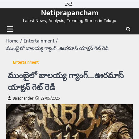
Skip
Netiprapancham
to
content
Latest News, Analysis, Trending Stories in Telugu
Home
Entertainment
ముంబైలో బాలయ్య గ్యాంగ్‌…ఊరమాస్‌ యాక్షన్‌ గెట్‌ రెడీ
Entertainment
ముంబైలో బాలయ్య గ్యాంగ్‌…ఊరమాస్‌
యాక్షన్‌ గెట్‌ రెడీ
Balachander
29/05/2026