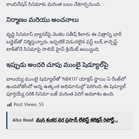
కాంబినేషన్ సినిమాకు మరింత బలం చేకూర్చనుంది.
నిర్మాణం మరియు అంచనాలు
వృద్ధి సినిమాస్ బ్యానర్‌పై వెంకట సతీష్ కిలారు ఈ చిత్రాన్ని భారీ
బడ్జెట్‌తో నిర్మిస్తున్నారు. ఇప్పటికే విడుదలైన ఫస్ట్ లుక్, కాన్సెప్ట్
టాక్‌తోనే సినిమాపై సాలిడ్ హైప్ క్రియేట్ అయ్యింది.
ఇప్పుడు అందరి చూపు ముంబై షెడ్యూల్‌పై
బాలయ్య ముంబై షెడ్యూల్‌తో ‘NBK111’ యాక్షన్ స్థాయి ఏ రేంజ్‌లో
ఉండబోతోందో అన్న ఉత్కంఠ అభిమానుల్లో పెరిగింది. ఈ షెడ్యూల్
పూర్తయ్యే సరికి సినిమా బజ్ మరింత పెరిగే అవకాశం ఉంది.
Post Views:
55
Also Read
మన శంకర వర ప్రసాద్ లేటెస్ట్ కలెక్షన్ రిపోర్ట్…