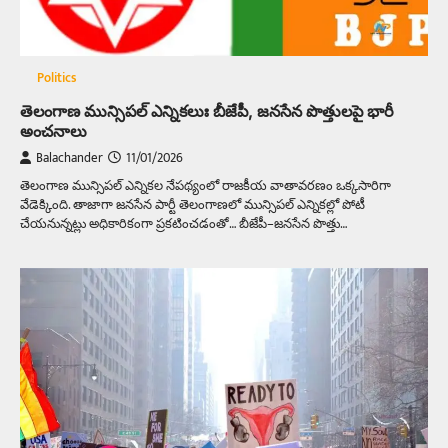
Politics
తెలంగాణ మున్సిపల్‌ ఎన్నికలుః బీజేపీ, జనసేన పొత్తులపై భారీ
అంచనాలు
Balachander
11/01/2026
తెలంగాణ మున్సిపల్‌ ఎన్నికల నేపథ్యంలో రాజకీయ వాతావరణం ఒక్కసారిగా
వేడెక్కింది. తాజాగా జనసేన పార్టీ తెలంగాణలో మున్సిపల్ ఎన్నికల్లో పోటీ
చేయనున్నట్లు అధికారికంగా ప్రకటించడంతో… బీజేపీ–జనసేన పొత్తు…