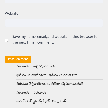
Trending
ఏంది గురూ ఇంత అందంగా ఉన్నాడు…
Website
అమ్మాయిలే కాదు అబ్బాయిలు సైతం
Balachander
15/04/2026
అందమైన అమ్మాయిని పుత్తడి బొమ్మఅని లేదా బాపూ
బోమ్మ అని పిలుస్తాం. స్పెయిన్‌ అమ్మాయిలు చాలా
అందంగా ఉంటారనే నానుడి…
Save my name, email, and website in this browser for
4
the next time I comment.
Trending
రోడ్డుపై ఏరులై పారిన బీర్లు… ఘాటుతో
మండుతున్న నోర్లు
Balachander
15/04/2026
పంచాంగం – జులై 10, శుక్రవారం
ఉత్తర ప్రదేశ్‌లోని ఝాన్సీ జిల్లాలో ఒక వింతైన రోడ్డు
భలే మంచి చౌకబేరమూ… ఇదే మంచి తరుణమూ
ప్రమాదం చోటుచేసుకుంది. ఝాన్సీ–కాన్పూర్ జాతీయ
రహదారిపై వేల సంఖ్యలో బీరు…
5
తిరుమల వెళ్లేవారికి అలర్ట్‌…ఈరోజు రద్దీ ఎలా ఉందంటే
పంచాంగం – గురువారం
Trending
అక్కడ ఆదివారం బట్టలు ఉతికితే…జైలుకే
అఖిల్‌ లెనిన్ క్లైమాక్స్‌ సీక్రెట్‌… పక్కా హిట్‌
Balachander
13/06/2026