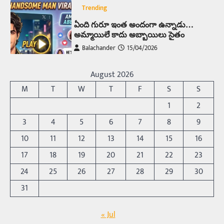
Trending
ఏంది గురూ ఇంత అందంగా ఉన్నాడు…
అమ్మాయిలే కాదు అబ్బాయిలు సైతం
Balachander
15/04/2026
అందమైన అమ్మాయిని పుత్తడి బొమ్మఅని లేదా బాపూ
బోమ్మ అని పిలుస్తాం. స్పెయిన్‌ అమ్మాయిలు చాలా
August 2026
అందంగా ఉంటారనే నానుడి…
4
M
T
W
T
F
S
S
Trending
1
2
రోడ్డుపై ఏరులై పారిన బీర్లు… ఘాటుతో
3
4
5
6
7
8
9
మండుతున్న నోర్లు
10
11
12
13
14
15
16
Balachander
15/04/2026
17
18
19
20
21
22
23
ఉత్తర ప్రదేశ్‌లోని ఝాన్సీ జిల్లాలో ఒక వింతైన రోడ్డు
ప్రమాదం చోటుచేసుకుంది. ఝాన్సీ–కాన్పూర్ జాతీయ
24
25
26
27
28
29
30
రహదారిపై వేల సంఖ్యలో బీరు…
5
31
Trending
« Jul
అక్కడ ఆదివారం బట్టలు ఉతికితే…జైలుకే