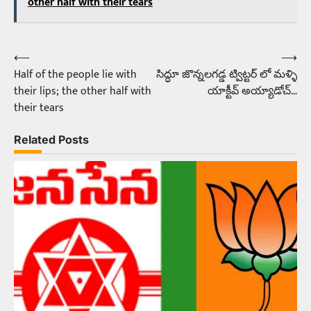
other half with their tears
⟵
⟶
Post
Half of the people lie with
సిద్ధూ జొన్నలగడ్డ ట్విట్టర్ లో మళ్ళి
navigation
their lips; the other half with
యాక్టీవ్ అయ్యాడోచ్…
their tears
Related Posts