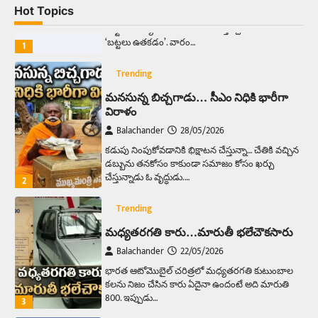
Hot Topics
ఆదివారం వచ్చిందంటే చాలు సామాన్యుడి నుండి
సాఫ్ట్‌వేర్ ఉద్యోగి వరకు అందరికీ గుర్తొచ్చే మొదటి పని
‘బట్టలు ఉతకడం’. వారం…
1
Trending
మనసున్న బిచ్చగాడు… సీఎం నిధికి భారీగా
విరాళం
Balachander
28/05/2026
కడుపు నింపుకోవడానికి భిక్షాటన చేస్తున్నా… చేతికి వచ్చిన
డబ్బును తనకోసం కాకుండా సమాజం కోసం ఖర్చు
చేస్తున్నాడు ఓ వృద్ధుడు.…
2
Trending
మధ్యతరగతి కారు…మారుతీ భలేచౌకసారు
Balachander
22/05/2026
భారత ఆటోమొబైల్ చరిత్రలో మధ్యతరగతి కుటుంబాల
కలను నిజం చేసిన కారు ఏదైనా ఉందంటే అది మారుతి
800. ఇప్పుడు…
3