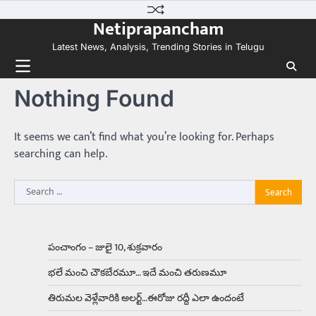
Skip
కలను నిజం చేసిన కారు ఏదైనా ఉందంటే అది మారుతి
Netiprapancham
to
800. ఇప్పుడు…
3
content
Latest News, Analysis, Trending Stories in Telugu
Trending
ఏంది గురూ ఇంత అందంగా ఉన్నాడు…
Nothing Found
అమ్మాయిలే కాదు అబ్బాయిలు సైతం
Balachander
15/04/2026
అందమైన అమ్మాయిని పుత్తడి బొమ్మఅని లేదా బాపూ
It seems we can’t find what you’re looking for. Perhaps
బోమ్మ అని పిలుస్తాం. స్పెయిన్‌ అమ్మాయిలు చాలా
searching can help.
అందంగా ఉంటారనే నానుడి…
4
Search
Trending
for:
రోడ్డుపై ఏరులై పారిన బీర్లు… ఘాటుతో
మండుతున్న నోర్లు
Balachander
15/04/2026
పంచాంగం – జులై 10, శుక్రవారం
ఉత్తర ప్రదేశ్‌లోని ఝాన్సీ జిల్లాలో ఒక వింతైన రోడ్డు
భలే మంచి చౌకబేరమూ… ఇదే మంచి తరుణమూ
ప్రమాదం చోటుచేసుకుంది. ఝాన్సీ–కాన్పూర్ జాతీయ
రహదారిపై వేల సంఖ్యలో బీరు…
5
తిరుమల వెళ్లేవారికి అలర్ట్‌…ఈరోజు రద్దీ ఎలా ఉందంటే