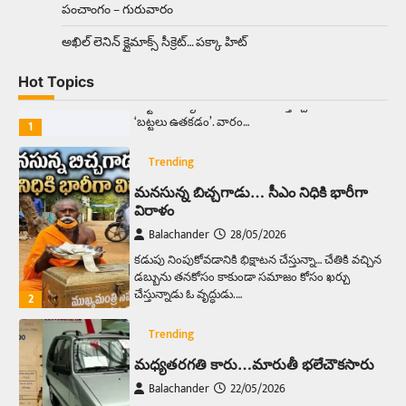
పంచాంగం – గురువారం
Trending
అక్కడ ఆదివారం బట్టలు ఉతికితే…జైలుకే
అఖిల్‌ లెనిన్ క్లైమాక్స్‌ సీక్రెట్‌… పక్కా హిట్‌
Balachander
13/06/2026
Hot Topics
ఆదివారం వచ్చిందంటే చాలు సామాన్యుడి నుండి
సాఫ్ట్‌వేర్ ఉద్యోగి వరకు అందరికీ గుర్తొచ్చే మొదటి పని
‘బట్టలు ఉతకడం’. వారం…
1
Trending
మనసున్న బిచ్చగాడు… సీఎం నిధికి భారీగా
విరాళం
Balachander
28/05/2026
కడుపు నింపుకోవడానికి భిక్షాటన చేస్తున్నా… చేతికి వచ్చిన
డబ్బును తనకోసం కాకుండా సమాజం కోసం ఖర్చు
చేస్తున్నాడు ఓ వృద్ధుడు.…
2
Trending
మధ్యతరగతి కారు…మారుతీ భలేచౌకసారు
Balachander
22/05/2026