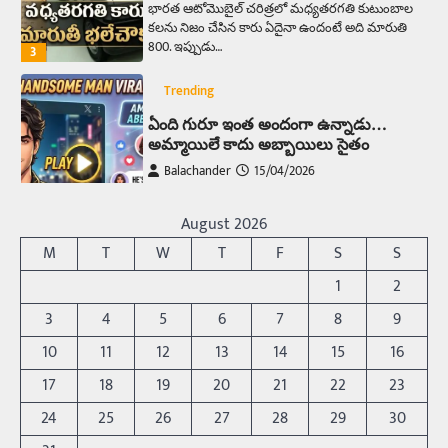
భారత ఆటోమొబైల్ చరిత్రలో మధ్యతరగతి కుటుంబాల
కలను నిజం చేసిన కారు ఏదైనా ఉందంటే అది మారుతి
800. ఇప్పుడు…
3
Trending
ఏంది గురూ ఇంత అందంగా ఉన్నాడు…
అమ్మాయిలే కాదు అబ్బాయిలు సైతం
Balachander
15/04/2026
అందమైన అమ్మాయిని పుత్తడి బొమ్మఅని లేదా బాపూ
బోమ్మ అని పిలుస్తాం. స్పెయిన్‌ అమ్మాయిలు చాలా
August 2026
అందంగా ఉంటారనే నానుడి…
4
M
T
W
T
F
S
S
Trending
1
2
రోడ్డుపై ఏరులై పారిన బీర్లు… ఘాటుతో
3
4
5
6
7
8
9
మండుతున్న నోర్లు
10
11
12
13
14
15
16
Balachander
15/04/2026
17
18
19
20
21
22
23
ఉత్తర ప్రదేశ్‌లోని ఝాన్సీ జిల్లాలో ఒక వింతైన రోడ్డు
ప్రమాదం చోటుచేసుకుంది. ఝాన్సీ–కాన్పూర్ జాతీయ
24
25
26
27
28
29
30
రహదారిపై వేల సంఖ్యలో బీరు…
5