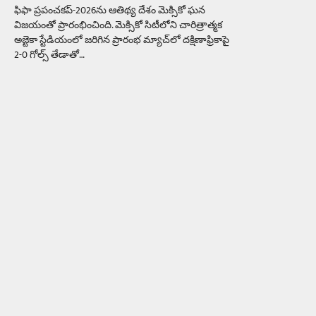
ఫిఫా ప్రపంచకప్-2026ను ఆతిథ్య దేశం మెక్సికో ఘన
విజయంతో ప్రారంభించింది. మెక్సికో సిటీలోని చారిత్రాత్మక
అజ్టెకా స్టేడియంలో జరిగిన ప్రారంభ మ్యాచ్‌లో దక్షిణాఫ్రికాపై
2-0 గోల్స్ తేడాతో…