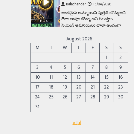
Balachander
15/04/2026
అందమైన అమ్మాయిని పుత్తడి బొమ్మఅని
లేదా బాపూ బోమ్మ అని పిలుస్తాం.
స్పెయిన్‌ అమ్మాయిలు చాలా అందంగా
ఉంటారనే నానుడి…
4
August 2026
Trending
M
T
W
T
F
S
S
రోడ్డుపై ఏరులై పారిన బీర్లు…
1
2
ఘాటుతో మండుతున్న నోర్లు
3
4
5
6
7
8
9
Balachander
15/04/2026
10
11
12
13
14
15
16
ఉత్తర ప్రదేశ్‌లోని ఝాన్సీ జిల్లాలో ఒక
వింతైన రోడ్డు ప్రమాదం చోటుచేసుకుంది.
17
18
19
20
21
22
23
ఝాన్సీ–కాన్పూర్ జాతీయ రహదారిపై
24
25
26
27
28
29
30
వేల సంఖ్యలో బీరు…
5
31
Trending
అక్కడ ఆదివారం బట్టలు
« Jul
ఉతికితే…జైలుకే