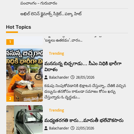
పంచాంగం – గురువారం
Trending
అక్కడ ఆదివారం బట్టలు ఉతికితే…జైలుకే
అఖిల్‌ లెనిన్ క్లైమాక్స్‌ సీక్రెట్‌… పక్కా హిట్‌
Balachander
13/06/2026
Hot Topics
ఆదివారం వచ్చిందంటే చాలు సామాన్యుడి నుండి
సాఫ్ట్‌వేర్ ఉద్యోగి వరకు అందరికీ గుర్తొచ్చే మొదటి పని
‘బట్టలు ఉతకడం’. వారం…
1
Trending
మనసున్న బిచ్చగాడు… సీఎం నిధికి భారీగా
విరాళం
Balachander
28/05/2026
కడుపు నింపుకోవడానికి భిక్షాటన చేస్తున్నా… చేతికి వచ్చిన
డబ్బును తనకోసం కాకుండా సమాజం కోసం ఖర్చు
చేస్తున్నాడు ఓ వృద్ధుడు.…
2
Trending
మధ్యతరగతి కారు…మారుతీ భలేచౌకసారు
Balachander
22/05/2026