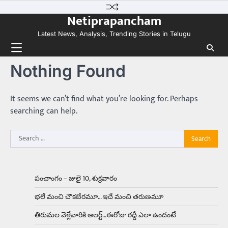
Skip
కలను నిజం చేసిన కారు ఏదైనా ఉందంటే అది మారుతి
Netiprapancham
to
800. ఇప్పుడు…
3
content
Latest News, Analysis, Trending Stories in Telugu
Trending
ఏంది గురూ ఇంత అందంగా ఉన్నాడు…
Nothing Found
అమ్మాయిలే కాదు అబ్బాయిలు సైతం
Balachander
15/04/2026
అందమైన అమ్మాయిని పుత్తడి బొమ్మఅని లేదా బాపూ
It seems we can’t find what you’re looking for. Perhaps
బోమ్మ అని పిలుస్తాం. స్పెయిన్‌ అమ్మాయిలు చాలా
searching can help.
అందంగా ఉంటారనే నానుడి…
4
Search
Trending
for:
రోడ్డుపై ఏరులై పారిన బీర్లు… ఘాటుతో
మండుతున్న నోర్లు
Balachander
15/04/2026
పంచాంగం – జులై 10, శుక్రవారం
ఉత్తర ప్రదేశ్‌లోని ఝాన్సీ జిల్లాలో ఒక వింతైన రోడ్డు
భలే మంచి చౌకబేరమూ… ఇదే మంచి తరుణమూ
ప్రమాదం చోటుచేసుకుంది. ఝాన్సీ–కాన్పూర్ జాతీయ
రహదారిపై వేల సంఖ్యలో బీరు…
5
తిరుమల వెళ్లేవారికి అలర్ట్‌…ఈరోజు రద్దీ ఎలా ఉందంటే