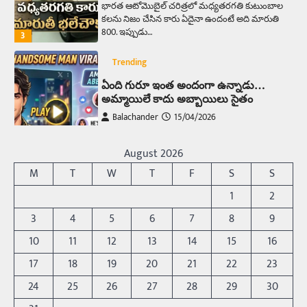
భారత ఆటోమొబైల్ చరిత్రలో మధ్యతరగతి కుటుంబాల
కలను నిజం చేసిన కారు ఏదైనా ఉందంటే అది మారుతి
800. ఇప్పుడు…
3
Trending
ఏంది గురూ ఇంత అందంగా ఉన్నాడు…
అమ్మాయిలే కాదు అబ్బాయిలు సైతం
Balachander
15/04/2026
అందమైన అమ్మాయిని పుత్తడి బొమ్మఅని లేదా బాపూ
బోమ్మ అని పిలుస్తాం. స్పెయిన్‌ అమ్మాయిలు చాలా
August 2026
అందంగా ఉంటారనే నానుడి…
4
M
T
W
T
F
S
S
Trending
1
2
రోడ్డుపై ఏరులై పారిన బీర్లు… ఘాటుతో
3
4
5
6
7
8
9
మండుతున్న నోర్లు
10
11
12
13
14
15
16
Balachander
15/04/2026
17
18
19
20
21
22
23
ఉత్తర ప్రదేశ్‌లోని ఝాన్సీ జిల్లాలో ఒక వింతైన రోడ్డు
ప్రమాదం చోటుచేసుకుంది. ఝాన్సీ–కాన్పూర్ జాతీయ
24
25
26
27
28
29
30
రహదారిపై వేల సంఖ్యలో బీరు…
5