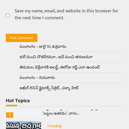
బోమ్మ అని పిలుస్తాం. స్పెయిన్‌ అమ్మాయిలు చాలా
అందంగా ఉంటారనే నానుడి…
Save my name, email, and website in this browser for
4
the next time I comment.
Trending
రోడ్డుపై ఏరులై పారిన బీర్లు… ఘాటుతో
మండుతున్న నోర్లు
Balachander
15/04/2026
పంచాంగం – జులై 10, శుక్రవారం
ఉత్తర ప్రదేశ్‌లోని ఝాన్సీ జిల్లాలో ఒక వింతైన రోడ్డు
భలే మంచి చౌకబేరమూ… ఇదే మంచి తరుణమూ
ప్రమాదం చోటుచేసుకుంది. ఝాన్సీ–కాన్పూర్ జాతీయ
రహదారిపై వేల సంఖ్యలో బీరు…
5
తిరుమల వెళ్లేవారికి అలర్ట్‌…ఈరోజు రద్దీ ఎలా ఉందంటే
పంచాంగం – గురువారం
Trending
అక్కడ ఆదివారం బట్టలు ఉతికితే…జైలుకే
అఖిల్‌ లెనిన్ క్లైమాక్స్‌ సీక్రెట్‌… పక్కా హిట్‌
Balachander
13/06/2026
Hot Topics
ఆదివారం వచ్చిందంటే చాలు సామాన్యుడి నుండి
సాఫ్ట్‌వేర్ ఉద్యోగి వరకు అందరికీ గుర్తొచ్చే మొదటి పని
‘బట్టలు ఉతకడం’. వారం…
1
Trending