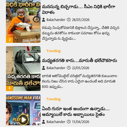
మనసున్న బిచ్చగాడు… సీఎం నిధికి భారీగా
విరాళం
Balachander
28/05/2026
కడుపు నింపుకోవడానికి భిక్షాటన చేస్తున్నా… చేతికి వచ్చిన
డబ్బును తనకోసం కాకుండా సమాజం కోసం ఖర్చు
చేస్తున్నాడు ఓ వృద్ధుడు.…
2
Trending
మధ్యతరగతి కారు…మారుతీ భలేచౌకసారు
Balachander
22/05/2026
భారత ఆటోమొబైల్ చరిత్రలో మధ్యతరగతి కుటుంబాల
కలను నిజం చేసిన కారు ఏదైనా ఉందంటే అది మారుతి
800. ఇప్పుడు…
3
Trending
ఏంది గురూ ఇంత అందంగా ఉన్నాడు…
అమ్మాయిలే కాదు అబ్బాయిలు సైతం
Balachander
15/04/2026